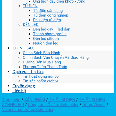
Ống luồn dây điện khớp xương
TỦ ĐIỆN
Tủ điện dân dụng
Tủ điện công nghiệp
Phụ kiện tủ điện
ĐÈN LED
Đèn led dây – led dán
Thanh nhôm profile
Đèn led silicon
Nguồn đèn led
CHÍNH SÁCH
Chính Sách Bảo Hành
Chính Sách Vận Chuyển Và Giao Hàng
Hướng Dẫn Mua Hàng
Phương Thức Thanh Toán
Dịch vụ – tin tức
Tin hoạt động nội bộ
Tin sản phẩm dịch vụ
Tuyển dụng
Liên hệ
Trang chủ
/
SẢN PHẨM
/
THIẾT BỊ ĐIỆN
/
THIẾT BỊ ĐIỆN
SCHNEIDER
/
Công tắc - Ổ cắm Schneider
/
Dòng Vivace
/
Vivace màu trắng Schneider