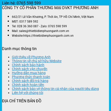
Liên hệ: 0765 598 599
CÔNG TY CỔ PHẦN THƯƠNG MẠI DVKT PHƯƠNG ANH
662/21 Lê Văn Khương, P. Thới An, TP Hồ Chí Minh, Việt Nam
MST: 0317 589 592
Tel: 028 36 360 087 - Zalo: 0765 598 599
Mail: sales@thietbidienphuonganh.com.vn
Website:https://thietbidienphuonganh.com.vn
Danh mục thông tin
Giới thiệu về Phương Anh
Thông tin về chủ sở hữu Website
Chính sách bảo hành
Chính sách vận chuyển
Hưỡng dẫn mua hàng
Phương thức thanh toán
Chính sách đổi trả hàng
Chính sách hoàn tiền
Chính sách bảo vệ thông tin cá nhân của người tiêu dùng
Liên hệ với chúng tôi
ĐỊA CHỈ TRÊN BẢN ĐỒ