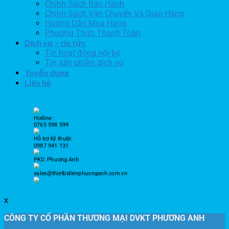
Chính Sách Bảo Hành
Chính Sách Vận Chuyển Và Giao Hàng
Hướng Dẫn Mua Hàng
Phương Thức Thanh Toán
Dịch vụ – tin tức
Tin hoạt động nội bộ
Tin sản phẩm dịch vụ
Tuyển dụng
Liên hệ
Hotline :
0765 598 599
Hỗ trợ kỹ thuật:
0987 941 131
PKD. Phương Anh
sales@thietbidienphuonganh.com.vn
x
CÔNG TY CỔ PHẦN THƯƠNG MẠI DVKT PHƯƠNG ANH