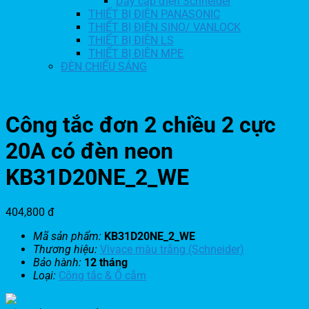
Dây cáp điện Schneider
THIẾT BỊ ĐIỆN PANASONIC
THIẾT BỊ ĐIỆN SINO/ VANLOCK
THIẾT BỊ ĐIỆN LS
THIẾT BỊ ĐIỆN MPE
ĐÈN CHIẾU SÁNG
Công tắc đơn 2 chiều 2 cực
20A có đèn neon
KB31D20NE_2_WE
404,800
đ
Mã sản phẩm:
KB31D20NE_2_WE
Thương hiệu:
Vivace màu trắng (Schneider)
Bảo hành:
12 tháng
Loại:
Công tắc & Ổ cắm