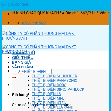
Skip to content
NH CHÀO QUÝ KHÁCH ! ● Địa chỉ : 662/21 Lê Văn Khương, P.
0765 598 599
TRANG CHỦ
GIỚI THIỆU
BẢNG GIÁ
SẢN PHẨM
THIẾT BỊ ĐIỆN
THIẾT BỊ ĐIỆN SCHNEIDER
THIẾT BỊ ĐIỆN PANASONIC
THIẾT BỊ ĐIỆN DOBO
THIẾT BỊ ĐIỆN SINO/ VANLOCK
THIẾT BỊ ĐIỆN LS
Giỏ hàng
THIẾT BỊ ĐIỆN MPE
THIẾT BỊ ĐIỆN UTEN
Chưa có sản phẩm trong giỏ hàng.
THIẾT BỊ ĐIỆN LEGRAND