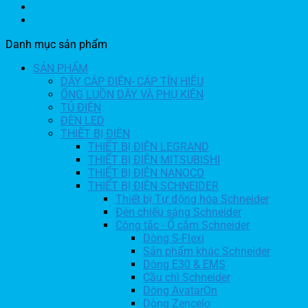
Danh mục sản phẩm
SẢN PHẨM
DÂY CÁP ĐIỆN- CÁP TÍN HIỆU
ỐNG LUỒN DÂY VÀ PHỤ KIỆN
TỦ ĐIỆN
ĐÈN LED
THIẾT BỊ ĐIỆN
THIẾT BỊ ĐIỆN LEGRAND
THIẾT BỊ ĐIỆN MITSUBISHI
THIẾT BỊ ĐIỆN NANOCO
THIẾT BỊ ĐIỆN SCHNEIDER
Thiết bị Tự động hóa Schneider
Đèn chiếu sáng Schneider
Công tắc - Ổ cắm Schneider
Dòng S-Flexi
Sản phẩm khác Schneider
Dòng E30 & EMS
Cầu chì Schneider
Dòng AvatarOn
Dòng Zencelo