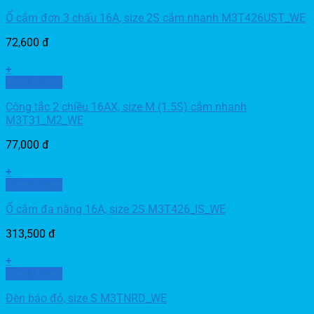
Ổ cắm đơn 3 chấu 16A, size 2S cắm nhanh M3T426UST_WE
72,600
đ
+
Xem nhanh
Công tắc 2 chiều 16AX, size M (1.5S) cắm nhanh
M3T31_M2_WE
77,000
đ
+
Xem nhanh
Ổ cắm đa năng 16A, size 2S M3T426_IS_WE
313,500
đ
+
Xem nhanh
Đèn báo đỏ, size S M3TNRD_WE