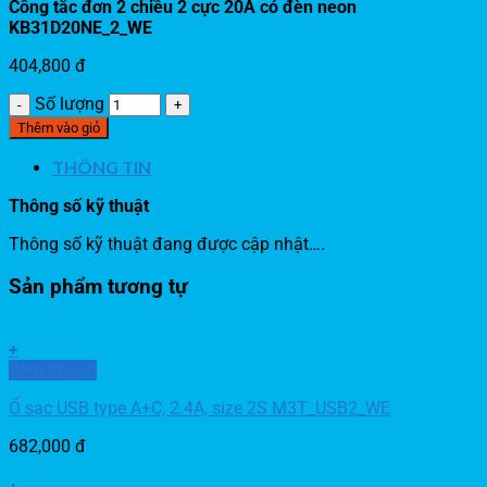
Công tắc đơn 2 chiều 2 cực 20A có đèn neon
KB31D20NE_2_WE
404,800
đ
Số lượng
Thêm vào giỏ
THÔNG TIN
Thông số kỹ thuật
Thông số kỹ thuật đang được cập nhật….
Sản phẩm tương tự
+
Xem nhanh
Ổ sạc USB type A+C, 2.4A, size 2S M3T_USB2_WE
682,000
đ