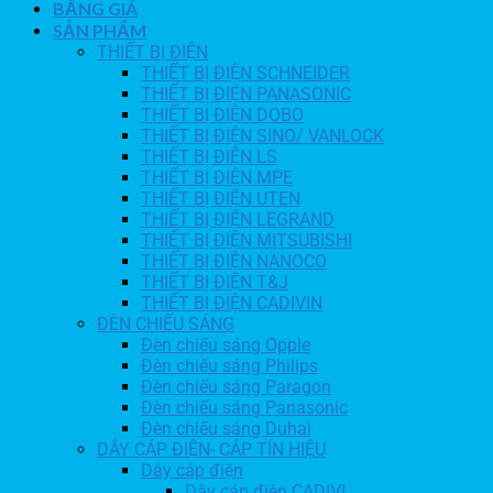
BẢNG GIÁ
SẢN PHẨM
THIẾT BỊ ĐIỆN
THIẾT BỊ ĐIỆN SCHNEIDER
THIẾT BỊ ĐIỆN PANASONIC
THIẾT BỊ ĐIỆN DOBO
THIẾT BỊ ĐIỆN SINO/ VANLOCK
THIẾT BỊ ĐIỆN LS
THIẾT BỊ ĐIỆN MPE
THIẾT BỊ ĐIỆN UTEN
THIẾT BỊ ĐIỆN LEGRAND
THIẾT BỊ ĐIỆN MITSUBISHI
THIẾT BỊ ĐIỆN NANOCO
THIẾT BỊ ĐIỆN T&J
THIẾT BỊ ĐIỆN CADIVIN
ĐÈN CHIẾU SÁNG
Đèn chiếu sáng Opple
Đèn chiếu sáng Philips
Đèn chiếu sáng Paragon
Đèn chiếu sáng Panasonic
Đèn chiếu sáng Duhal
DÂY CÁP ĐIỆN- CÁP TÍN HIỆU
Dây cáp điện
Dây cáp điện CADIVI