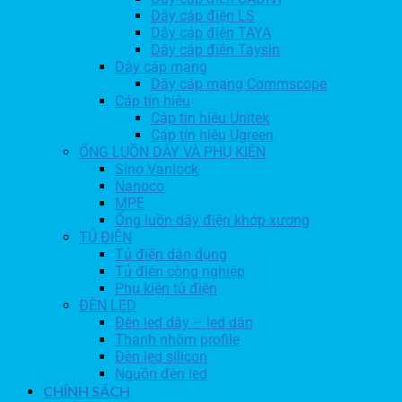
Dây cáp điện LS
Dây cáp điện TAYA
Dây cáp điện Taysin
Dây cáp mạng
Dây cáp mạng Commscope
Cáp tín hiệu
Cáp tín hiệu Unitek
Cáp tín hiệu Ugreen
ỐNG LUỒN DÂY VÀ PHỤ KIỆN
Sino Vanlock
Nanoco
MPE
Ống luồn dây điện khớp xương
TỦ ĐIỆN
Tủ điện dân dụng
Tủ điện công nghiệp
Phụ kiện tủ điện
ĐÈN LED
Đèn led dây – led dán
Thanh nhôm profile
Đèn led silicon
Nguồn đèn led
CHÍNH SÁCH