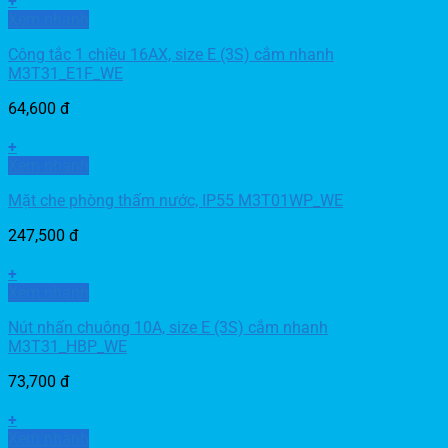
+
Xem nhanh
Công tắc 1 chiều 16AX, size E (3S) cắm nhanh
M3T31_E1F_WE
64,600
đ
+
Xem nhanh
Mặt che phòng thấm nước, IP55 M3T01WP_WE
247,500
đ
+
Xem nhanh
Nút nhấn chuông 10A, size E (3S) cắm nhanh
M3T31_HBP_WE
73,700
đ
+
Xem nhanh