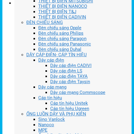
THIẾT BỊ ĐIỆN MITSUBISHI
THIẾT BỊ ĐIỆN NANOCO
THIẾT BỊ ĐIỆN T&J
THIẾT BỊ ĐIỆN CADIVIN
ĐÈN CHIẾU SÁNG
Đèn chiếu sáng Opple
Đèn chiếu sáng Philips
Đèn chiếu sáng Paragon
Đèn chiếu sáng Panasonic
Đèn chiếu sáng Duhal
DÂY CÁP ĐIỆN- CÁP TÍN HIỆU
Dây cáp điện
Dây cáp điện CADIVI
Dây cáp điện LS
Dây cáp điện TAYA
Dây cáp điện Taysin
Dây cáp mạng
Dây cáp mạng Commscope
Cáp tín hiệu
Cáp tín hiệu Unitek
Cáp tín hiệu Ugreen
ỐNG LUỒN DÂY VÀ PHỤ KIỆN
Sino Vanlock
Nanoco
MPE