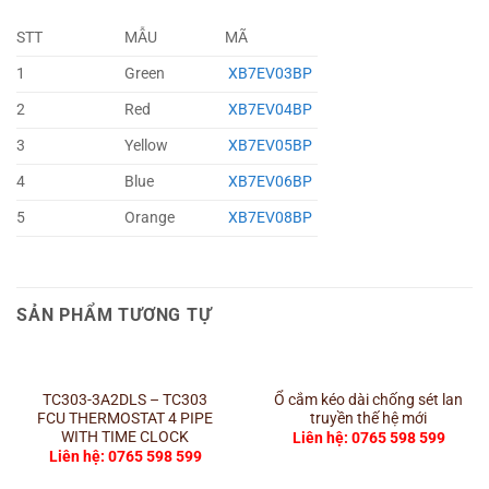
STT
MẪU
MÃ
1
Green
XB7EV03BP
2
Red
XB7EV04BP
3
Yellow
XB7EV05BP
4
Blue
XB7EV06BP
5
Orange
XB7EV08BP
SẢN PHẨM TƯƠNG TỰ
TC303-3A2DLS – TC303
Ổ cắm kéo dài chống sét lan
FCU THERMOSTAT 4 PIPE
truyền thế hệ mới
WITH TIME CLOCK
Liên hệ: 0765 598 599
Liên hệ: 0765 598 599