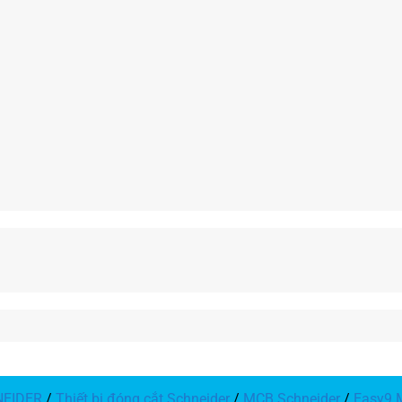
NEIDER
/
Thiết bị đóng cắt Schneider
/
MCB Schneider
/
Easy9 