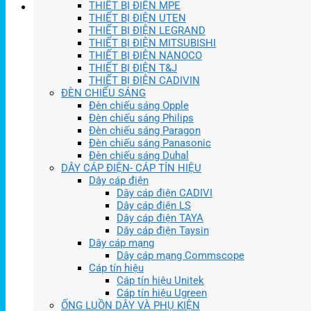
THIẾT BỊ ĐIỆN MPE
THIẾT BỊ ĐIỆN UTEN
THIẾT BỊ ĐIỆN LEGRAND
THIẾT BỊ ĐIỆN MITSUBISHI
THIẾT BỊ ĐIỆN NANOCO
THIẾT BỊ ĐIỆN T&J
THIẾT BỊ ĐIỆN CADIVIN
ĐÈN CHIẾU SÁNG
Đèn chiếu sáng Opple
Đèn chiếu sáng Philips
Đèn chiếu sáng Paragon
Đèn chiếu sáng Panasonic
Đèn chiếu sáng Duhal
DÂY CÁP ĐIỆN- CÁP TÍN HIỆU
Dây cáp điện
Dây cáp điện CADIVI
Dây cáp điện LS
Dây cáp điện TAYA
Dây cáp điện Taysin
Dây cáp mạng
Dây cáp mạng Commscope
Cáp tín hiệu
Cáp tín hiệu Unitek
Cáp tín hiệu Ugreen
ỐNG LUỒN DÂY VÀ PHỤ KIỆN