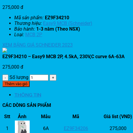
275,000
đ
Mã sản phẩm:
EZ9F34210
Thương hiệu:
Easy9 MCB (Schneider)
Bảo hành:
1-3 năm (Theo NSX)
Loại:
MCB 2P
XEM BẢNG GIÁ SCHNEIDER 2023
EZ9F34210 – Easy9 MCB 2P, 4.5kA, 230V,C curve 6A-63A
275,000
đ
Số lượng
Thêm vào giỏ
THÔNG TIN
CÁC DÒNG SẢN PHẨM
Stt
Ảnh
Mẫu
Mã
Giá list (VND)
1
6A
EZ9F34206
275,000