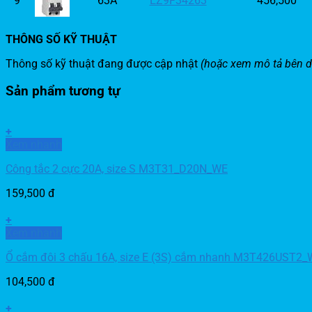
9
63A
EZ9F34263
456,500
THÔNG SỐ KỸ THUẬT
Thông số kỹ thuật đang được cập nhật
(hoặc xem mô tả bên d
Sản phẩm tương tự
+
Xem nhanh
Công tắc 2 cực 20A, size S M3T31_D20N_WE
159,500
đ
+
Xem nhanh
Ổ cắm đôi 3 chấu 16A, size E (3S) cắm nhanh M3T426UST2_
104,500
đ
+