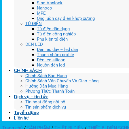
Sino Vanlock
Nanoco
MPE
Ống luồn dây điện khớp xương
TỦ ĐIỆN
Tủ điện dân dụng
Tủ điện công nghiệp
Phụ kiện tủ điện
ĐÈN LED
Đèn led dây – led dán
Thanh nhôm profile
Đèn led silicon
Nguồn đèn led
CHÍNH SÁCH
Chính Sách Bảo Hành
Chính Sách Vận Chuyển Và Giao Hàng
Hướng Dẫn Mua Hàng
Phương Thức Thanh Toán
Dịch vụ – tin tức
Tin hoạt động nội bộ
Tin sản phẩm dịch vụ
Tuyển dụng
Liên hệ
Trang chủ
/
SẢN PHẨM
/
THIẾT BỊ ĐIỆN
/
THIẾT BỊ ĐIỆN SCH