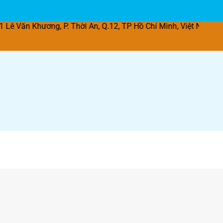
ơng, P. Thời An, Q.12, TP Hồ Chí Minh, Việt Nam