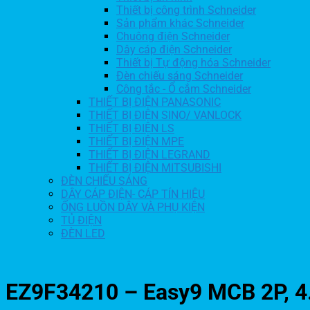
Thiết bị công trình Schneider
Sản phẩm khác Schneider
Chuông điện Schneider
Dây cáp điện Schneider
Thiết bị Tự động hóa Schneider
Đèn chiếu sáng Schneider
Công tắc - Ổ cắm Schneider
THIẾT BỊ ĐIỆN PANASONIC
THIẾT BỊ ĐIỆN SINO/ VANLOCK
THIẾT BỊ ĐIỆN LS
THIẾT BỊ ĐIỆN MPE
THIẾT BỊ ĐIỆN LEGRAND
THIẾT BỊ ĐIỆN MITSUBISHI
ĐÈN CHIẾU SÁNG
DÂY CÁP ĐIỆN- CÁP TÍN HIỆU
ỐNG LUỒN DÂY VÀ PHỤ KIỆN
TỦ ĐIỆN
ĐÈN LED
EZ9F34210 – Easy9 MCB 2P, 4