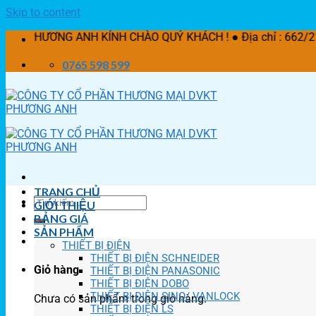
Skip to content
 ANH KÍNH CHÀO QUÝ KHÁCH ! ● Địa chỉ : 662/21 Lê Văn Khư
0765 598 599
TRANG CHỦ
GIỚI THIỆU
BẢNG GIÁ
SẢN PHẨM
THIẾT BỊ ĐIỆN
THIẾT BỊ ĐIỆN SCHNEIDER
Giỏ hàng
THIẾT BỊ ĐIỆN PANASONIC
THIẾT BỊ ĐIỆN DOBO
THIẾT BỊ ĐIỆN SINO/ VANLOCK
Chưa có sản phẩm trong giỏ hàng.
THIẾT BỊ ĐIỆN LS