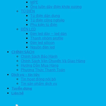
MPE
Ống luồn dây điện khớp xương
TỦ ĐIỆN
Tủ điện dân dụng
Tủ điện công nghiệp
Phụ kiện tủ điện
ĐÈN LED
Đèn led dây – led dán
Thanh nhôm profile
Đèn led silicon
Nguồn đèn led
CHÍNH SÁCH
Chính Sách Bảo Hành
Chính Sách Vận Chuyển Và Giao Hàng
Hướng Dẫn Mua Hàng
Phương Thức Thanh Toán
Dịch vụ – tin tức
Tin hoạt động nội bộ
Tin sản phẩm dịch vụ
Tuyển dụng
Liên hệ