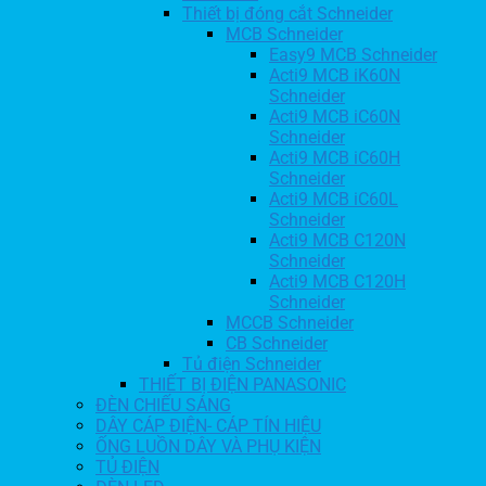
Thiết bị đóng cắt Schneider
MCB Schneider
Easy9 MCB Schneider
Acti9 MCB iK60N
Schneider
Acti9 MCB iC60N
Schneider
Acti9 MCB iC60H
Schneider
Acti9 MCB iC60L
Schneider
Acti9 MCB C120N
Schneider
Acti9 MCB C120H
Schneider
MCCB Schneider
CB Schneider
Tủ điện Schneider
THIẾT BỊ ĐIỆN PANASONIC
ĐÈN CHIẾU SÁNG
DÂY CÁP ĐIỆN- CÁP TÍN HIỆU
ỐNG LUỒN DÂY VÀ PHỤ KIỆN
TỦ ĐIỆN