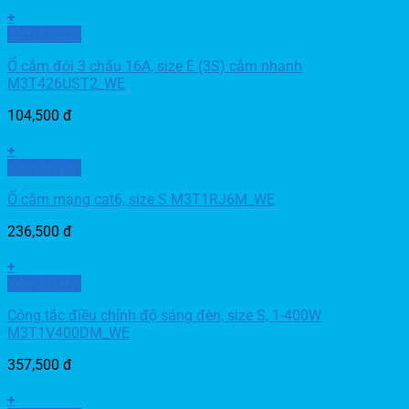
+
Xem nhanh
Ổ cắm đôi 3 chấu 16A, size E (3S) cắm nhanh
M3T426UST2_WE
104,500
đ
+
Xem nhanh
Ổ cắm mạng cat6, size S M3T1RJ6M_WE
236,500
đ
+
Xem nhanh
Công tắc điều chỉnh độ sáng đèn, size S, 1-400W
M3T1V400DM_WE
357,500
đ
+