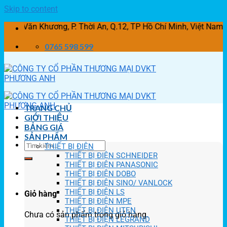
Skip to content
n Khương, P. Thời An, Q.12, TP Hồ Chí Minh, Việt Nam
0765 598 599
TRANG CHỦ
GIỚI THIỆU
BẢNG GIÁ
SẢN PHẨM
THIẾT BỊ ĐIỆN
THIẾT BỊ ĐIỆN SCHNEIDER
THIẾT BỊ ĐIỆN PANASONIC
THIẾT BỊ ĐIỆN DOBO
THIẾT BỊ ĐIỆN SINO/ VANLOCK
THIẾT BỊ ĐIỆN LS
Giỏ hàng
THIẾT BỊ ĐIỆN MPE
THIẾT BỊ ĐIỆN UTEN
Chưa có sản phẩm trong giỏ hàng.
THIẾT BỊ ĐIỆN LEGRAND