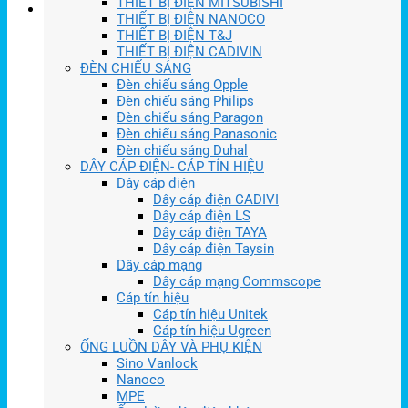
THIẾT BỊ ĐIỆN MITSUBISHI
THIẾT BỊ ĐIỆN NANOCO
THIẾT BỊ ĐIỆN T&J
THIẾT BỊ ĐIỆN CADIVIN
ĐÈN CHIẾU SÁNG
Đèn chiếu sáng Opple
Đèn chiếu sáng Philips
Đèn chiếu sáng Paragon
Đèn chiếu sáng Panasonic
Đèn chiếu sáng Duhal
DÂY CÁP ĐIỆN- CÁP TÍN HIỆU
Dây cáp điện
Dây cáp điện CADIVI
Dây cáp điện LS
Dây cáp điện TAYA
Dây cáp điện Taysin
Dây cáp mạng
Dây cáp mạng Commscope
Cáp tín hiệu
Cáp tín hiệu Unitek
Cáp tín hiệu Ugreen
ỐNG LUỒN DÂY VÀ PHỤ KIỆN
Sino Vanlock
Nanoco
MPE