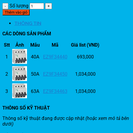
Số lượng
Thêm vào giỏ
THÔNG TIN
CÁC DÒNG SẢN PHẨM
Stt
Ảnh
Mẫu
Mã
Giá list (VND)
1
40A
EZ9F34440
693,000
2
50A
EZ9F34450
1,034,000
3
63A
EZ9F34463
1,034,000
THÔNG SỐ KỸ THUẬT
Thông số kỹ thuật đang được cập nhật
(hoặc xem mô tả bên
dưới)