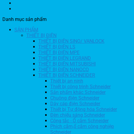
Danh mục sản phẩm
SẢN PHẨM
THIẾT BỊ ĐIỆN
THIẾT BỊ ĐIỆN SINO/ VANLOCK
THIẾT BỊ ĐIỆN LS
THIẾT BỊ ĐIỆN MPE
THIẾT BỊ ĐIỆN LEGRAND
THIẾT BỊ ĐIỆN MITSUBISHI
THIẾT BỊ ĐIỆN NANOCO
THIẾT BỊ ĐIỆN SCHNEIDER
Thiết bị an ninh
Thiết bị công trình Schneider
Sản phẩm khác Schneider
Chuông điện Schneider
Dây cáp điện Schneider
Thiết bị Tự động hóa Schneider
Đèn chiếu sáng Schneider
Công tắc - Ổ cắm Schneider
Phích cắm,ổ cắm công nghiệp
Schneider