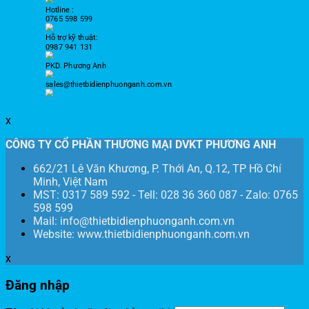
Hotline :
0765 598 599
Hỗ trợ kỹ thuật:
0987 941 131
PKD. Phương Anh
sales@thietbidienphuonganh.com.vn
x
CÔNG TY CỔ PHẦN THƯƠNG MẠI DVKT PHƯƠNG ANH
662/21 Lê Văn Khương, P. Thới An, Q.12, TP Hồ Chí
Minh, Việt Nam
MST: 0317 589 592 - Tell: 028 36 360 087 - Zalo: 0765
598 599
Mail: info@thietbidienphuonganh.com.vn
Website: www.thietbidienphuonganh.com.vn
x
Đăng nhập