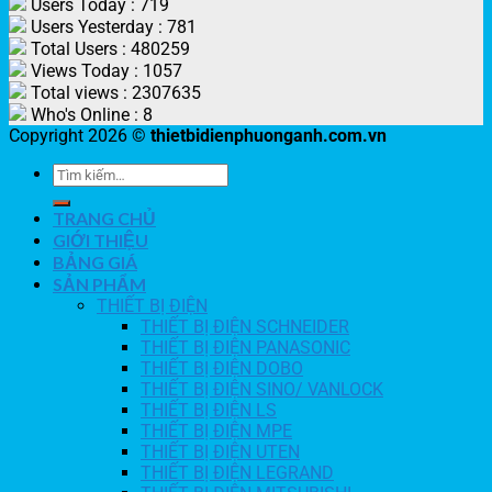
Users Today : 719
Users Yesterday : 781
Total Users : 480259
Views Today : 1057
Total views : 2307635
Who's Online : 8
Copyright 2026 ©
thietbidienphuonganh.com.vn
TRANG CHỦ
GIỚI THIỆU
BẢNG GIÁ
SẢN PHẨM
THIẾT BỊ ĐIỆN
THIẾT BỊ ĐIỆN SCHNEIDER
THIẾT BỊ ĐIỆN PANASONIC
THIẾT BỊ ĐIỆN DOBO
THIẾT BỊ ĐIỆN SINO/ VANLOCK
THIẾT BỊ ĐIỆN LS
THIẾT BỊ ĐIỆN MPE
THIẾT BỊ ĐIỆN UTEN
THIẾT BỊ ĐIỆN LEGRAND