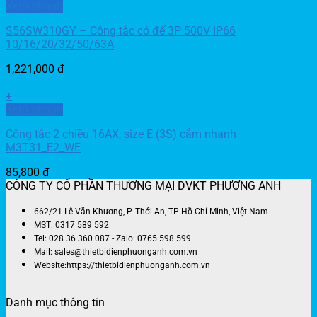
Xem nhanh
S56SW310GY – Công tắc có đế 3P 500V IP66
10/16/20/32/50/63A
1,221,000
đ
+
Xem nhanh
Công tắc 2 chiều 16AX, size E (3S) cắm nhanh
M3T31_E2_WE
85,800
đ
CÔNG TY CỔ PHẦN THƯƠNG MẠI DVKT PHƯƠNG ANH
662/21 Lê Văn Khương, P. Thới An, TP Hồ Chí Minh, Việt Nam
MST: 0317 589 592
Tel: 028 36 360 087 - Zalo: 0765 598 599
Mail: sales@thietbidienphuonganh.com.vn
Website:https://thietbidienphuonganh.com.vn
Danh mục thông tin