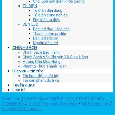
Ống luồn dây điện khớp xương
TỦ ĐIỆN
Tủ điện dân dụng
Tủ điện công nghiệp
Phụ kiện tủ điện
ĐÈN LED
Đèn led dây – led dán
Thanh nhôm profile
Đèn led silicon
Nguồn đèn led
CHÍNH SÁCH
Chính Sách Bảo Hành
Chính Sách Vận Chuyển Và Giao Hàng
Hướng Dẫn Mua Hàng
Phương Thức Thanh Toán
Dịch vụ – tin tức
Tin hoạt động nội bộ
Tin sản phẩm dịch vụ
Tuyển dụng
Liên hệ
Trang chủ
/
SẢN PHẨM
/
THIẾT BỊ ĐIỆN
/
THIẾT BỊ ĐIỆN
SCHNEIDER
/
Thiết bị đóng cắt Schneider
/
MCB Schneider
/
Easy9 MCB Schneider