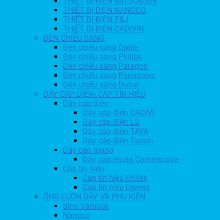
THIẾT BỊ ĐIỆN MITSUBISHI
THIẾT BỊ ĐIỆN NANOCO
THIẾT BỊ ĐIỆN T&J
THIẾT BỊ ĐIỆN CADIVIN
ĐÈN CHIẾU SÁNG
Đèn chiếu sáng Opple
Đèn chiếu sáng Philips
Đèn chiếu sáng Paragon
Đèn chiếu sáng Panasonic
Đèn chiếu sáng Duhal
DÂY CÁP ĐIỆN- CÁP TÍN HIỆU
Dây cáp điện
Dây cáp điện CADIVI
Dây cáp điện LS
Dây cáp điện TAYA
Dây cáp điện Taysin
Dây cáp mạng
Dây cáp mạng Commscope
Cáp tín hiệu
Cáp tín hiệu Unitek
Cáp tín hiệu Ugreen
ỐNG LUỒN DÂY VÀ PHỤ KIỆN
Sino Vanlock
Nanoco