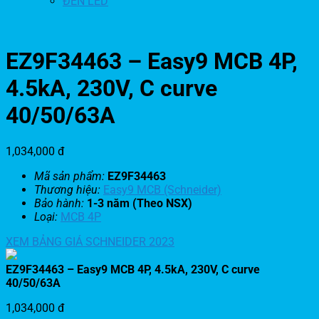
ĐÈN LED
EZ9F34463 – Easy9 MCB 4P,
4.5kA, 230V, C curve
40/50/63A
1,034,000
đ
Mã sản phẩm:
EZ9F34463
Thương hiệu:
Easy9 MCB (Schneider)
Bảo hành:
1-3 năm (Theo NSX)
Loại:
MCB 4P
XEM BẢNG GIÁ SCHNEIDER 2023
EZ9F34463 – Easy9 MCB 4P, 4.5kA, 230V, C curve
40/50/63A
1,034,000
đ