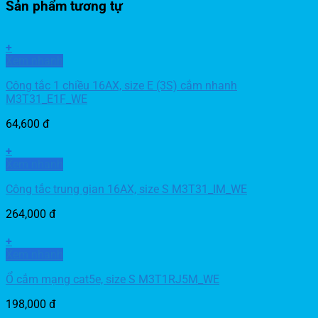
Sản phẩm tương tự
+
Xem nhanh
Công tắc 1 chiều 16AX, size E (3S) cắm nhanh
M3T31_E1F_WE
64,600
đ
+
Xem nhanh
Công tắc trung gian 16AX, size S M3T31_IM_WE
264,000
đ
+
Xem nhanh
Ổ cắm mạng cat5e, size S M3T1RJ5M_WE
198,000
đ