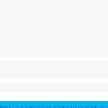
NEIDER
/
Thiết bị đóng cắt Schneider
/
MCCB Schneider
/
EasyP