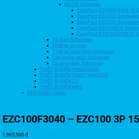
MCCB Schneider
EasyPact EZS400/630F/N S
EasyPact EZC100 Schneider
EasyPact EZC250 Schneider
EasyPact EZS100E/F Schne
EasyPact EZS160/250E/F S
Tủ điện Schneider
Thiết bị an ninh
Thiết bị công trình Schneider
Sản phẩm khác Schneider
Chuông điện Schneider
THIẾT BỊ ĐIỆN PANASONIC
THIẾT BỊ ĐIỆN SINO/ VANLOCK
THIẾT BỊ ĐIỆN LS
THIẾT BỊ ĐIỆN MPE
ĐÈN CHIẾU SÁNG
EZC100F3040 – EZC100 3P 15
1,963,500
đ