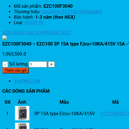
Mã sản phẩm:
EZC100F3040
Thương hiệu:
EasyPact EZC100 (Schneider)
Bảo hành:
1-3 năm (theo NSX)
Loại:
MCCB 3P
XEM BẢNG GIÁ SCHNEIDER 2023
EZC100F3040 – EZC100 3P 15A type F,lcu=10KA/415V 15A 
1,963,500
đ
Số lượng
Thêm vào giỏ
THÔNG TIN
CÁC DÒNG SẢN PHẨM
Stt
Ảnh
Mẫu
Mã
1
3P 15A type F,lcu=10KA/415V
EZC100F301