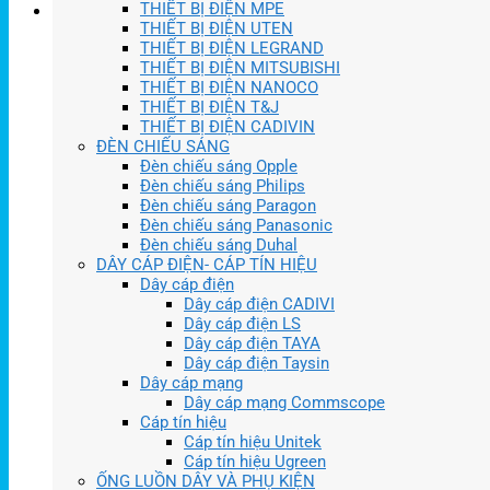
THIẾT BỊ ĐIỆN MPE
THIẾT BỊ ĐIỆN UTEN
THIẾT BỊ ĐIỆN LEGRAND
THIẾT BỊ ĐIỆN MITSUBISHI
THIẾT BỊ ĐIỆN NANOCO
THIẾT BỊ ĐIỆN T&J
THIẾT BỊ ĐIỆN CADIVIN
ĐÈN CHIẾU SÁNG
Đèn chiếu sáng Opple
Đèn chiếu sáng Philips
Đèn chiếu sáng Paragon
Đèn chiếu sáng Panasonic
Đèn chiếu sáng Duhal
DÂY CÁP ĐIỆN- CÁP TÍN HIỆU
Dây cáp điện
Dây cáp điện CADIVI
Dây cáp điện LS
Dây cáp điện TAYA
Dây cáp điện Taysin
Dây cáp mạng
Dây cáp mạng Commscope
Cáp tín hiệu
Cáp tín hiệu Unitek
Cáp tín hiệu Ugreen
ỐNG LUỒN DÂY VÀ PHỤ KIỆN