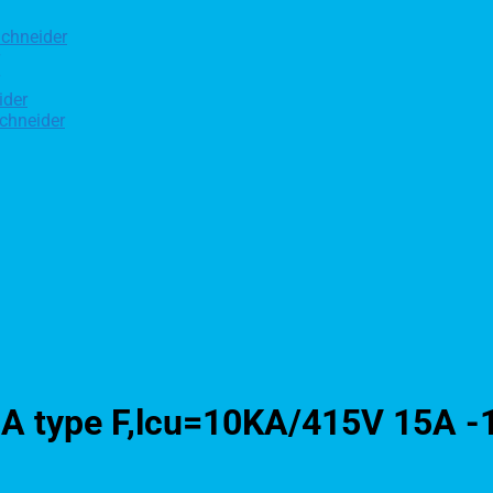
chneider
ider
chneider
A type F,lcu=10KA/415V 15A -