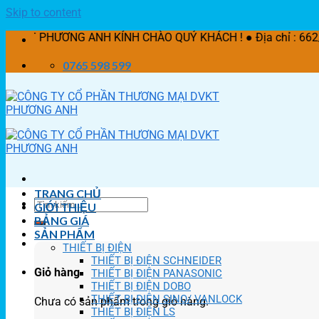
Skip to content
NG ANH KÍNH CHÀO QUÝ KHÁCH ! ● Địa chỉ : 662/21 Lê Văn K
0765 598 599
TRANG CHỦ
GIỚI THIỆU
BẢNG GIÁ
SẢN PHẨM
THIẾT BỊ ĐIỆN
THIẾT BỊ ĐIỆN SCHNEIDER
Giỏ hàng
THIẾT BỊ ĐIỆN PANASONIC
THIẾT BỊ ĐIỆN DOBO
THIẾT BỊ ĐIỆN SINO/ VANLOCK
Chưa có sản phẩm trong giỏ hàng.
THIẾT BỊ ĐIỆN LS