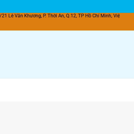
hương, P. Thời An, Q.12, TP Hồ Chí Minh, Việt Nam