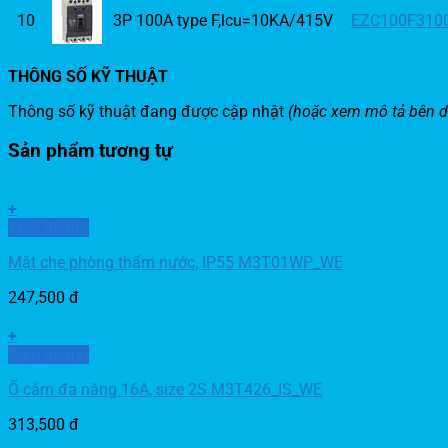
10
3P 100A type F,lcu=10KA/415V
EZC100F310
THÔNG SỐ KỸ THUẬT
Thông số kỹ thuật đang được cập nhật
(hoặc xem mô tả bên d
Sản phẩm tương tự
+
Xem nhanh
Mặt che phòng thấm nước, IP55 M3T01WP_WE
247,500
đ
+
Xem nhanh
Ổ cắm đa năng 16A, size 2S M3T426_IS_WE
313,500
đ