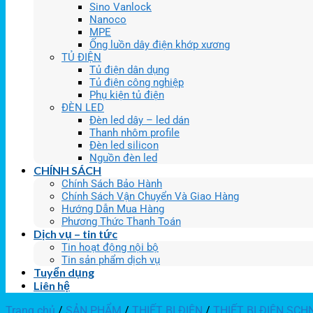
Sino Vanlock
Nanoco
MPE
Ống luồn dây điện khớp xương
TỦ ĐIỆN
Tủ điện dân dụng
Tủ điện công nghiệp
Phụ kiện tủ điện
ĐÈN LED
Đèn led dây – led dán
Thanh nhôm profile
Đèn led silicon
Nguồn đèn led
CHÍNH SÁCH
Chính Sách Bảo Hành
Chính Sách Vận Chuyển Và Giao Hàng
Hướng Dẫn Mua Hàng
Phương Thức Thanh Toán
Dịch vụ – tin tức
Tin hoạt động nội bộ
Tin sản phẩm dịch vụ
Tuyển dụng
Liên hệ
Trang chủ
/
SẢN PHẨM
/
THIẾT BỊ ĐIỆN
/
THIẾT BỊ ĐIỆN SCH