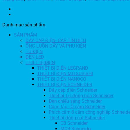
Danh mục sản phẩm
SẢN PHẨM
DÂY CÁP ĐIỆN- CÁP TÍN HIỆU
ỐNG LUỒN DÂY VÀ PHỤ KIỆN
TỦ ĐIỆN
ĐÈN LED
THIẾT BỊ ĐIỆN
THIẾT BỊ ĐIỆN LEGRAND
THIẾT BỊ ĐIỆN MITSUBISHI
THIẾT BỊ ĐIỆN NANOCO
THIẾT BỊ ĐIỆN SCHNEIDER
Dây cáp điện Schneider
Thiết bị Tự động hóa Schneider
Đèn chiếu sáng Schneider
Công tắc - Ổ cắm Schneider
Phích cắm,ổ cắm công nghiệp Schneide
Thiết bị đóng cắt Schneider
CB Schneider
MCB Schneider