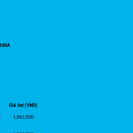
-100A
Giá list (VND)
5
1,963,500