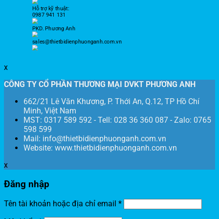
Hỗ trợ kỹ thuật:
0987 941 131
PKD. Phương Anh
sales@thietbidienphuonganh.com.vn
x
CÔNG TY CỔ PHẦN THƯƠNG MẠI DVKT PHƯƠNG ANH
662/21 Lê Văn Khương, P. Thới An, Q.12, TP Hồ Chí
Minh, Việt Nam
MST: 0317 589 592 - Tell: 028 36 360 087 - Zalo: 0765
598 599
Mail: info@thietbidienphuonganh.com.vn
Website: www.thietbidienphuonganh.com.vn
x
Đăng nhập
Tên tài khoản hoặc địa chỉ email
*