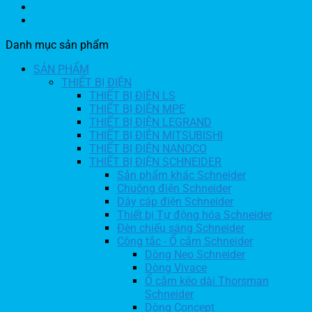
Danh mục sản phẩm
SẢN PHẨM
THIẾT BỊ ĐIỆN
THIẾT BỊ ĐIỆN LS
THIẾT BỊ ĐIỆN MPE
THIẾT BỊ ĐIỆN LEGRAND
THIẾT BỊ ĐIỆN MITSUBISHI
THIẾT BỊ ĐIỆN NANOCO
THIẾT BỊ ĐIỆN SCHNEIDER
Sản phẩm khác Schneider
Chuông điện Schneider
Dây cáp điện Schneider
Thiết bị Tự động hóa Schneider
Đèn chiếu sáng Schneider
Công tắc - Ổ cắm Schneider
Dòng Neo Schneider
Dòng Vivace
Ổ cắm kéo dài Thorsman
Schneider
Dòng Concept