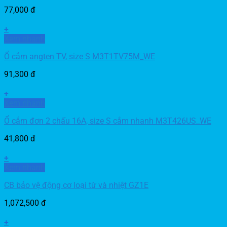
77,000
đ
+
Xem nhanh
Ổ cắm angten TV, size S M3T1TV75M_WE
91,300
đ
+
Xem nhanh
Ổ cắm đơn 2 chấu 16A, size S cắm nhanh M3T426US_WE
41,800
đ
+
Xem nhanh
CB bảo vệ động cơ loại từ và nhiệt GZ1E
1,072,500
đ
+