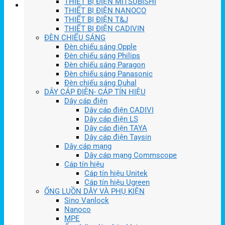
THIẾT BỊ ĐIỆN MITSUBISHI
THIẾT BỊ ĐIỆN NANOCO
THIẾT BỊ ĐIỆN T&J
THIẾT BỊ ĐIỆN CADIVIN
ĐÈN CHIẾU SÁNG
Đèn chiếu sáng Opple
Đèn chiếu sáng Philips
Đèn chiếu sáng Paragon
Đèn chiếu sáng Panasonic
Đèn chiếu sáng Duhal
DÂY CÁP ĐIỆN- CÁP TÍN HIỆU
Dây cáp điện
Dây cáp điện CADIVI
Dây cáp điện LS
Dây cáp điện TAYA
Dây cáp điện Taysin
Dây cáp mạng
Dây cáp mạng Commscope
Cáp tín hiệu
Cáp tín hiệu Unitek
Cáp tín hiệu Ugreen
ỐNG LUỒN DÂY VÀ PHỤ KIỆN
Sino Vanlock
Nanoco
MPE