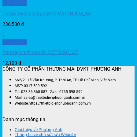
Xem nhanh
Ổ cắm mạng cat6, size S M3T1RJ6M_WE
236,500
đ
+
Xem nhanh
Phụ kiện mặt che ốc M3T01SC_WE
12,100
đ
CÔNG TY CỔ PHẦN THƯƠNG MẠI DVKT PHƯƠNG ANH
662/21 Lê Văn Khương, P. Thới An, TP Hồ Chí Minh, Việt Nam
MST: 0317 589 592
Tel: 028 36 360 087 - Zalo: 0765 598 599
Mail: sales@thietbidienphuonganh.com.vn
Website:https://thietbidienphuonganh.com.vn
Danh mục thông tin
Giới thiệu về Phương Anh
Thông tin về chủ sở hữu Website