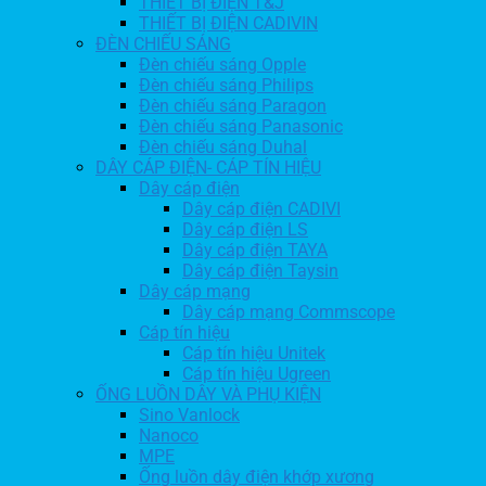
THIẾT BỊ ĐIỆN T&J
THIẾT BỊ ĐIỆN CADIVIN
ĐÈN CHIẾU SÁNG
Đèn chiếu sáng Opple
Đèn chiếu sáng Philips
Đèn chiếu sáng Paragon
Đèn chiếu sáng Panasonic
Đèn chiếu sáng Duhal
DÂY CÁP ĐIỆN- CÁP TÍN HIỆU
Dây cáp điện
Dây cáp điện CADIVI
Dây cáp điện LS
Dây cáp điện TAYA
Dây cáp điện Taysin
Dây cáp mạng
Dây cáp mạng Commscope
Cáp tín hiệu
Cáp tín hiệu Unitek
Cáp tín hiệu Ugreen
ỐNG LUỒN DÂY VÀ PHỤ KIỆN
Sino Vanlock
Nanoco
MPE
Ống luồn dây điện khớp xương