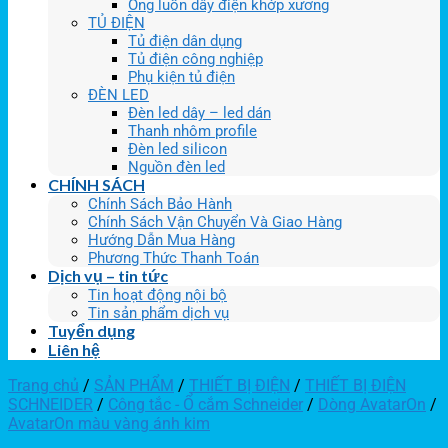
Ống luồn dây điện khớp xương
TỦ ĐIỆN
Tủ điện dân dụng
Tủ điện công nghiệp
Phụ kiện tủ điện
ĐÈN LED
Đèn led dây – led dán
Thanh nhôm profile
Đèn led silicon
Nguồn đèn led
CHÍNH SÁCH
Chính Sách Bảo Hành
Chính Sách Vận Chuyển Và Giao Hàng
Hướng Dẫn Mua Hàng
Phương Thức Thanh Toán
Dịch vụ – tin tức
Tin hoạt động nội bộ
Tin sản phẩm dịch vụ
Tuyển dụng
Liên hệ
Trang chủ
/
SẢN PHẨM
/
THIẾT BỊ ĐIỆN
/
THIẾT BỊ ĐIỆN
SCHNEIDER
/
Công tắc - Ổ cắm Schneider
/
Dòng AvatarOn
/
AvatarOn màu vàng ánh kim