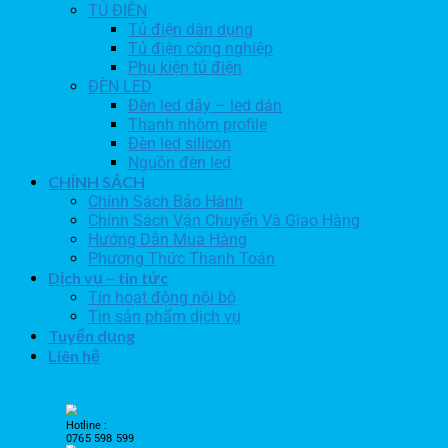
TỦ ĐIỆN
Tủ điện dân dụng
Tủ điện công nghiệp
Phụ kiện tủ điện
ĐÈN LED
Đèn led dây – led dán
Thanh nhôm profile
Đèn led silicon
Nguồn đèn led
CHÍNH SÁCH
Chính Sách Bảo Hành
Chính Sách Vận Chuyển Và Giao Hàng
Hướng Dẫn Mua Hàng
Phương Thức Thanh Toán
Dịch vụ – tin tức
Tin hoạt động nội bộ
Tin sản phẩm dịch vụ
Tuyển dụng
Liên hệ
Hotline :
0765 598 599