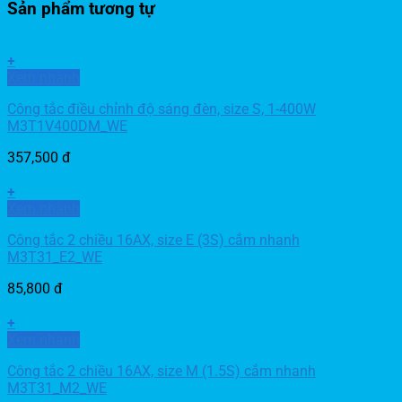
Sản phẩm tương tự
+
Xem nhanh
Công tắc điều chỉnh độ sáng đèn, size S, 1-400W
M3T1V400DM_WE
357,500
đ
+
Xem nhanh
Công tắc 2 chiều 16AX, size E (3S) cắm nhanh
M3T31_E2_WE
85,800
đ
+
Xem nhanh
Công tắc 2 chiều 16AX, size M (1.5S) cắm nhanh
M3T31_M2_WE