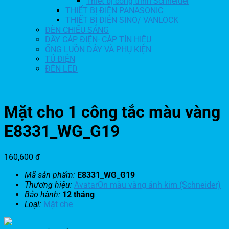
Thiết bị công trình Schneider
THIẾT BỊ ĐIỆN PANASONIC
THIẾT BỊ ĐIỆN SINO/ VANLOCK
ĐÈN CHIẾU SÁNG
DÂY CÁP ĐIỆN- CÁP TÍN HIỆU
ỐNG LUỒN DÂY VÀ PHỤ KIỆN
TỦ ĐIỆN
ĐÈN LED
Mặt cho 1 công tắc màu vàng
E8331_WG_G19
160,600
đ
Mã sản phẩm:
E8331_WG_G19
Thương hiệu:
AvatarOn màu vàng ánh kim (Schneider)
Bảo hành:
12 tháng
Loại:
Mặt che