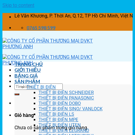
Skip to content
 Văn Khương, P. Thời An, Q.12, TP Hồ Chí Minh, Việt Nam
0765 598 599
TRANG CHỦ
GIỚI THIỆU
BẢNG GIÁ
SẢN PHẨM
THIẾT BỊ ĐIỆN
THIẾT BỊ ĐIỆN SCHNEIDER
THIẾT BỊ ĐIỆN PANASONIC
THIẾT BỊ ĐIỆN DOBO
THIẾT BỊ ĐIỆN SINO/ VANLOCK
THIẾT BỊ ĐIỆN LS
Giỏ hàng
THIẾT BỊ ĐIỆN MPE
THIẾT BỊ ĐIỆN UTEN
Chưa có sản phẩm trong giỏ hàng.
THIẾT BỊ ĐIỆN LEGRAND