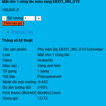
Mặt cho 1 công tắc màu vàng E8331_WG_G19
160,600
đ
Số lượng
Thêm vào giỏ
THÔNG TIN
Thông số kỹ thuật
Tên sản phẩm
Phụ kiện lắp E8331_WG_G19 Schneider
Loại
Mặt cho 1 công tắc
Dòng
AvatarOn
Màu sắc
Vàng ánh kim
Số gang
1 gang
Vật liệu
Polycarbonate
Nhiệt độ môi trường
-5-45C
Độ ẩm tương đối
0-95%
Kích thước (WxHxD)
86x86x21mm
Đóng gói
12/72