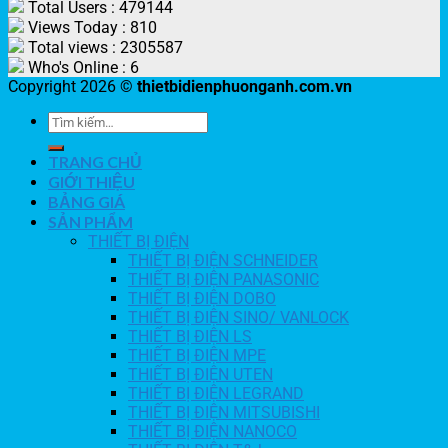
Total Users : 479144
Views Today : 810
Total views : 2305587
Who's Online : 6
Copyright 2026 ©
thietbidienphuonganh.com.vn
TRANG CHỦ
GIỚI THIỆU
BẢNG GIÁ
SẢN PHẨM
THIẾT BỊ ĐIỆN
THIẾT BỊ ĐIỆN SCHNEIDER
THIẾT BỊ ĐIỆN PANASONIC
THIẾT BỊ ĐIỆN DOBO
THIẾT BỊ ĐIỆN SINO/ VANLOCK
THIẾT BỊ ĐIỆN LS
THIẾT BỊ ĐIỆN MPE
THIẾT BỊ ĐIỆN UTEN
THIẾT BỊ ĐIỆN LEGRAND
THIẾT BỊ ĐIỆN MITSUBISHI
THIẾT BỊ ĐIỆN NANOCO