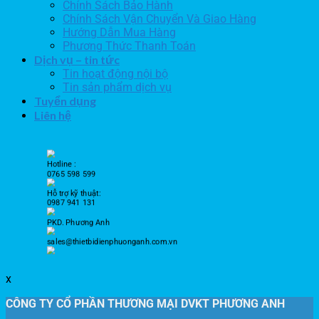
Chính Sách Bảo Hành
Chính Sách Vận Chuyển Và Giao Hàng
Hướng Dẫn Mua Hàng
Phương Thức Thanh Toán
Dịch vụ – tin tức
Tin hoạt động nội bộ
Tin sản phẩm dịch vụ
Tuyển dụng
Liên hệ
Hotline :
0765 598 599
Hỗ trợ kỹ thuật:
0987 941 131
PKD. Phương Anh
sales@thietbidienphuonganh.com.vn
x
CÔNG TY CỔ PHẦN THƯƠNG MẠI DVKT PHƯƠNG ANH