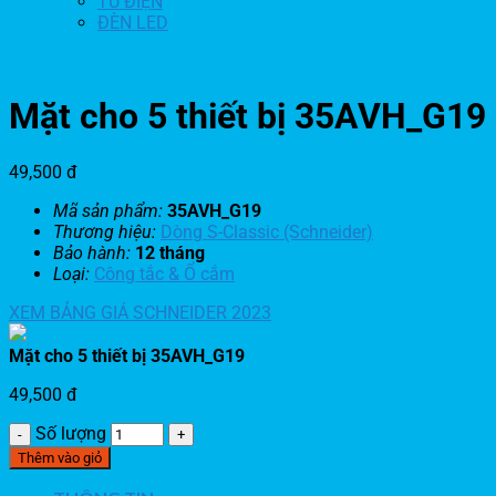
TỦ ĐIỆN
ĐÈN LED
Mặt cho 5 thiết bị 35AVH_G19
49,500
đ
Mã sản phẩm:
35AVH_G19
Thương hiệu:
Dòng S-Classic (Schneider)
Bảo hành:
12 tháng
Loại:
Công tắc & Ổ cắm
XEM BẢNG GIÁ SCHNEIDER 2023
Mặt cho 5 thiết bị 35AVH_G19
49,500
đ
Số lượng
Thêm vào giỏ