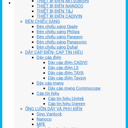
THIẾT BỊ ĐIỆN MITSUBISHI
THIẾT BỊ ĐIỆN NANOCO
THIẾT BỊ ĐIỆN T&J
THIẾT BỊ ĐIỆN CADIVIN
ĐÈN CHIẾU SÁNG
Đèn chiếu sáng Opple
Đèn chiếu sáng Philips
Đèn chiếu sáng Paragon
Đèn chiếu sáng Panasonic
Đèn chiếu sáng Duhal
DÂY CÁP ĐIỆN- CÁP TÍN HIỆU
Dây cáp điện
Dây cáp điện CADIVI
Dây cáp điện LS
Dây cáp điện TAYA
Dây cáp điện Taysin
Dây cáp mạng
Dây cáp mạng Commscope
Cáp tín hiệu
Cáp tín hiệu Unitek
Cáp tín hiệu Ugreen
ỐNG LUỒN DÂY VÀ PHỤ KIỆN
Sino Vanlock
Nanoco
MPE