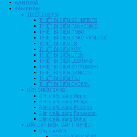
BẢNG GIÁ
SẢN PHẨM
THIẾT BỊ ĐIỆN
THIẾT BỊ ĐIỆN SCHNEIDER
THIẾT BỊ ĐIỆN PANASONIC
THIẾT BỊ ĐIỆN DOBO
THIẾT BỊ ĐIỆN SINO/ VANLOCK
THIẾT BỊ ĐIỆN LS
THIẾT BỊ ĐIỆN MPE
THIẾT BỊ ĐIỆN UTEN
THIẾT BỊ ĐIỆN LEGRAND
THIẾT BỊ ĐIỆN MITSUBISHI
THIẾT BỊ ĐIỆN NANOCO
THIẾT BỊ ĐIỆN T&J
THIẾT BỊ ĐIỆN CADIVIN
ĐÈN CHIẾU SÁNG
Đèn chiếu sáng Opple
Đèn chiếu sáng Philips
Đèn chiếu sáng Paragon
Đèn chiếu sáng Panasonic
Đèn chiếu sáng Duhal
DÂY CÁP ĐIỆN- CÁP TÍN HIỆU
Dây cáp điện
Dây cáp điện CADIVI