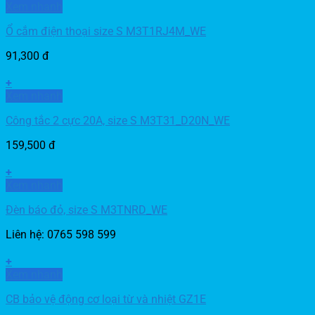
Xem nhanh
Ổ cắm điện thoại size S M3T1RJ4M_WE
91,300
đ
+
Xem nhanh
Công tắc 2 cực 20A, size S M3T31_D20N_WE
159,500
đ
+
Xem nhanh
Đèn báo đỏ, size S M3TNRD_WE
Liên hệ: 0765 598 599
+
Xem nhanh
CB bảo vệ động cơ loại từ và nhiệt GZ1E