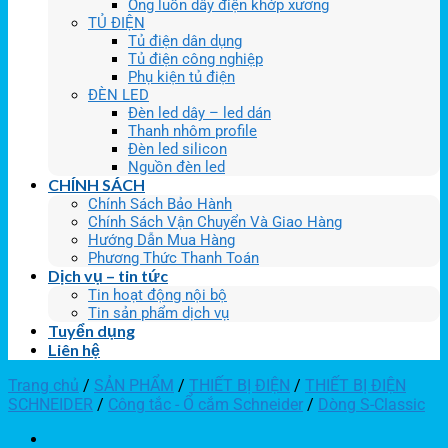
Ống luồn dây điện khớp xương
TỦ ĐIỆN
Tủ điện dân dụng
Tủ điện công nghiệp
Phụ kiện tủ điện
ĐÈN LED
Đèn led dây – led dán
Thanh nhôm profile
Đèn led silicon
Nguồn đèn led
CHÍNH SÁCH
Chính Sách Bảo Hành
Chính Sách Vận Chuyển Và Giao Hàng
Hướng Dẫn Mua Hàng
Phương Thức Thanh Toán
Dịch vụ – tin tức
Tin hoạt động nội bộ
Tin sản phẩm dịch vụ
Tuyển dụng
Liên hệ
Trang chủ
/
SẢN PHẨM
/
THIẾT BỊ ĐIỆN
/
THIẾT BỊ ĐIỆN
SCHNEIDER
/
Công tắc - Ổ cắm Schneider
/
Dòng S-Classic