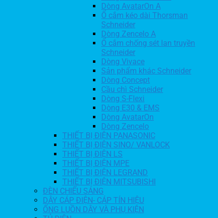
Dòng AvatarOn A
Ổ cắm kéo dài Thorsman
Schneider
Dòng Zencelo A
Ổ cắm chống sét lan truyền
Schneider
Dòng Vivace
Sản phẩm khác Schneider
Dòng Concept
Cầu chì Schneider
Dòng S-Flexi
Dòng E30 & EMS
Dòng AvatarOn
Dòng Zencelo
THIẾT BỊ ĐIỆN PANASONIC
THIẾT BỊ ĐIỆN SINO/ VANLOCK
THIẾT BỊ ĐIỆN LS
THIẾT BỊ ĐIỆN MPE
THIẾT BỊ ĐIỆN LEGRAND
THIẾT BỊ ĐIỆN MITSUBISHI
ĐÈN CHIẾU SÁNG
DÂY CÁP ĐIỆN- CÁP TÍN HIỆU
ỐNG LUỒN DÂY VÀ PHỤ KIỆN