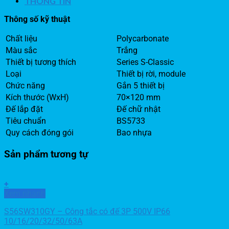
THÔNG TIN
Thông số kỹ thuật
Chất liệu
Polycarbonate
Màu sắc
Trắng
Thiết bị tương thích
Series S-Classic
Loại
Thiết bị rời, module
Chức năng
Gắn 5 thiết bị
Kích thước (WxH)
70×120 mm
Đế lắp đặt
Đế chữ nhật
Tiêu chuẩn
BS5733
Quy cách đóng gói
Bao nhựa
Sản phẩm tương tự
+
Xem nhanh
S56SW310GY – Công tắc có đế 3P 500V IP66
10/16/20/32/50/63A