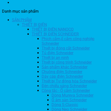
Danh mục sản phẩm
SẢN PHẨM
THIẾT BỊ ĐIỆN
THIẾT BỊ ĐIỆN NANOCO
THIẾT BỊ ĐIỆN SCHNEIDER
Phích cắm,ổ cắm công nghiệp
Schneider
Thiết bị đóng cắt Schneider
Tủ điện Schneider
Thiết bị an ninh
Thiết bị công trình Schneider
Sản phẩm khác Schneider
Chuông điện Schneider
Dây cáp điện Schneider
Thiết bị Tự động hóa Schneider
Đèn chiếu sáng Schneider
Công tắc - Ổ cắm Schneider
Dòng Mureva Schneider
Ổ âm sàn Schneider
Dòng S-Classic
Dòng Neo Schneider