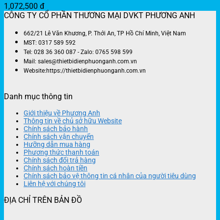
1,072,500
đ
CÔNG TY CỔ PHẦN THƯƠNG MẠI DVKT PHƯƠNG ANH
662/21 Lê Văn Khương, P. Thới An, TP Hồ Chí Minh, Việt Nam
MST: 0317 589 592
Tel: 028 36 360 087 - Zalo: 0765 598 599
Mail: sales@thietbidienphuonganh.com.vn
Website:https://thietbidienphuonganh.com.vn
Danh mục thông tin
Giới thiệu về Phương Anh
Thông tin về chủ sở hữu Website
Chính sách bảo hành
Chính sách vận chuyển
Hưỡng dẫn mua hàng
Phương thức thanh toán
Chính sách đổi trả hàng
Chính sách hoàn tiền
Chính sách bảo vệ thông tin cá nhân của người tiêu dùng
Liên hệ với chúng tôi
ĐỊA CHỈ TRÊN BẢN ĐỒ