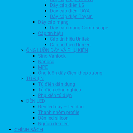
Dây cáp điện LS
Dây cáp điện TAYA
Dây cáp điện Taysin
Dây cáp mạng
Dây cáp mạng Commscope
Cáp tín hiệu
Cáp tín hiệu Unitek
Cáp tín hiệu Ugreen
ỐNG LUỒN DÂY VÀ PHỤ KIỆN
Sino Vanlock
Nanoco
MPE
Ống luồn dây điện khớp xương
TỦ ĐIỆN
Tủ điện dân dụng
Tủ điện công nghiệp
Phụ kiện tủ điện
ĐÈN LED
Đèn led dây – led dán
Thanh nhôm profile
Đèn led silicon
Nguồn đèn led
CHÍNH SÁCH