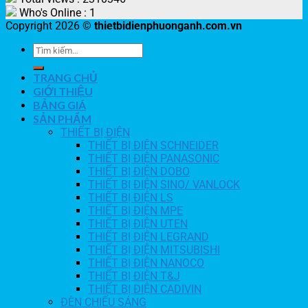
Who's Online : 1
Copyright 2026 ©
thietbidienphuonganh.com.vn
TRANG CHỦ
GIỚI THIỆU
BẢNG GIÁ
SẢN PHẨM
THIẾT BỊ ĐIỆN
THIẾT BỊ ĐIỆN SCHNEIDER
THIẾT BỊ ĐIỆN PANASONIC
THIẾT BỊ ĐIỆN DOBO
THIẾT BỊ ĐIỆN SINO/ VANLOCK
THIẾT BỊ ĐIỆN LS
THIẾT BỊ ĐIỆN MPE
THIẾT BỊ ĐIỆN UTEN
THIẾT BỊ ĐIỆN LEGRAND
THIẾT BỊ ĐIỆN MITSUBISHI
THIẾT BỊ ĐIỆN NANOCO
THIẾT BỊ ĐIỆN T&J
THIẾT BỊ ĐIỆN CADIVIN
ĐÈN CHIẾU SÁNG