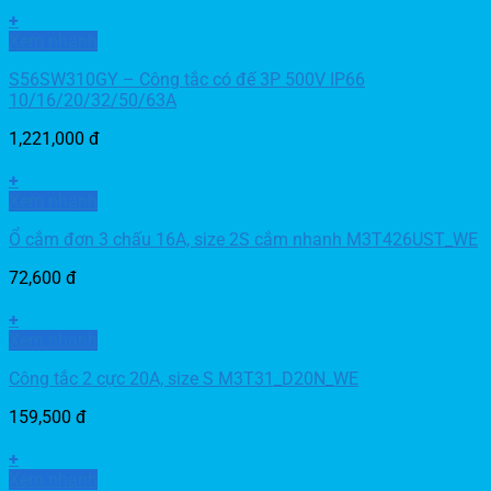
+
Xem nhanh
S56SW310GY – Công tắc có đế 3P 500V IP66
10/16/20/32/50/63A
1,221,000
đ
+
Xem nhanh
Ổ cắm đơn 3 chấu 16A, size 2S cắm nhanh M3T426UST_WE
72,600
đ
+
Xem nhanh
Công tắc 2 cực 20A, size S M3T31_D20N_WE
159,500
đ
+
Xem nhanh