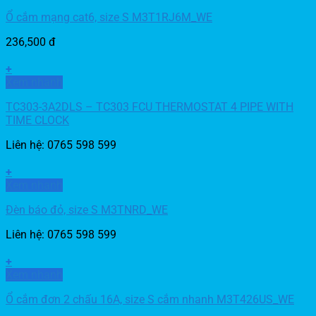
Ổ cắm mạng cat6, size S M3T1RJ6M_WE
236,500
đ
+
Xem nhanh
TC303-3A2DLS – TC303 FCU THERMOSTAT 4 PIPE WITH
TIME CLOCK
Liên hệ: 0765 598 599
+
Xem nhanh
Đèn báo đỏ, size S M3TNRD_WE
Liên hệ: 0765 598 599
+
Xem nhanh
Ổ cắm đơn 2 chấu 16A, size S cắm nhanh M3T426US_WE