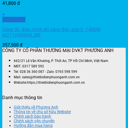
41,800
đ
+
Xem nhanh
Công tắc điều chỉnh độ sáng đèn, size S, 1-400W
M3T1V400DM_WE
357,500
đ
CÔNG TY CỔ PHẦN THƯƠNG MẠI DVKT PHƯƠNG ANH
662/21 Lê Văn Khương, P. Thới An, TP Hồ Chí Minh, Việt Nam
MST: 0317 589 592
Tel: 028 36 360 087 - Zalo: 0765 598 599
Mail: sales@thietbidienphuonganh.com.vn
Website:https://thietbidienphuonganh.com.vn
Danh mục thông tin
Giới thiệu về Phương Anh
Thông tin về chủ sở hữu Website
Chính sách bảo hành
Chính sách vận chuyển
Hưỡng dẫn mua hàng