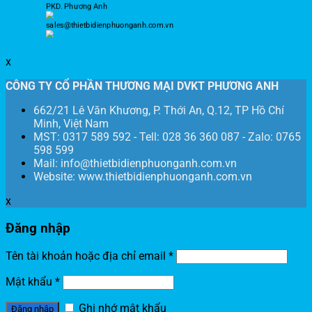
PKD. Phương Anh
sales@thietbidienphuonganh.com.vn
x
CÔNG TY CỔ PHẦN THƯƠNG MẠI DVKT PHƯƠNG ANH
662/21 Lê Văn Khương, P. Thới An, Q.12, TP Hồ Chí
Minh, Việt Nam
MST: 0317 589 592 - Tell: 028 36 360 087 - Zalo: 0765
598 599
Mail: info@thietbidienphuonganh.com.vn
Website: www.thietbidienphuonganh.com.vn
x
Đăng nhập
Tên tài khoản hoặc địa chỉ email
*
Mật khẩu
*
Ghi nhớ mật khẩu
Đăng nhập