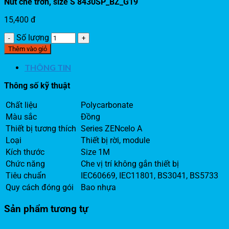
Nút che trơn, size S 8430SP_BZ_G19
15,400
đ
Số lượng
Thêm vào giỏ
THÔNG TIN
Thông số kỹ thuật
Chất liệu
Polycarbonate
Màu sắc
Đồng
Thiết bị tương thích
Series ZENcelo A
Loại
Thiết bị rời, module
Kích thước
Size 1M
Chức năng
Che vị trí không gắn thiết bị
Tiêu chuẩn
IEC60669, IEC11801, BS3041, BS5733
Quy cách đóng gói
Bao nhựa
Sản phẩm tương tự