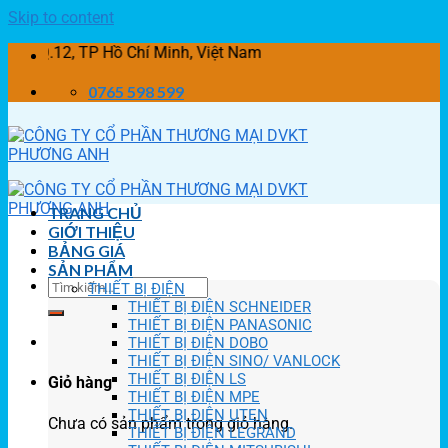
Skip to content
.12, TP Hồ Chí Minh, Việt Nam
0765 598 599
TRANG CHỦ
GIỚI THIỆU
BẢNG GIÁ
SẢN PHẨM
THIẾT BỊ ĐIỆN
THIẾT BỊ ĐIỆN SCHNEIDER
THIẾT BỊ ĐIỆN PANASONIC
THIẾT BỊ ĐIỆN DOBO
THIẾT BỊ ĐIỆN SINO/ VANLOCK
THIẾT BỊ ĐIỆN LS
Giỏ hàng
THIẾT BỊ ĐIỆN MPE
THIẾT BỊ ĐIỆN UTEN
Chưa có sản phẩm trong giỏ hàng.
THIẾT BỊ ĐIỆN LEGRAND