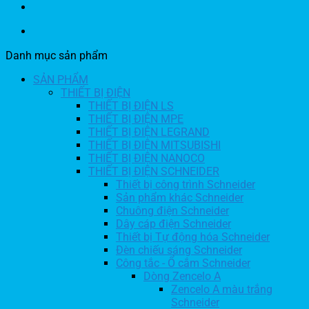
Danh mục sản phẩm
SẢN PHẨM
THIẾT BỊ ĐIỆN
THIẾT BỊ ĐIỆN LS
THIẾT BỊ ĐIỆN MPE
THIẾT BỊ ĐIỆN LEGRAND
THIẾT BỊ ĐIỆN MITSUBISHI
THIẾT BỊ ĐIỆN NANOCO
THIẾT BỊ ĐIỆN SCHNEIDER
Thiết bị công trình Schneider
Sản phẩm khác Schneider
Chuông điện Schneider
Dây cáp điện Schneider
Thiết bị Tự động hóa Schneider
Đèn chiếu sáng Schneider
Công tắc - Ổ cắm Schneider
Dòng Zencelo A
Zencelo A màu trắng
Schneider