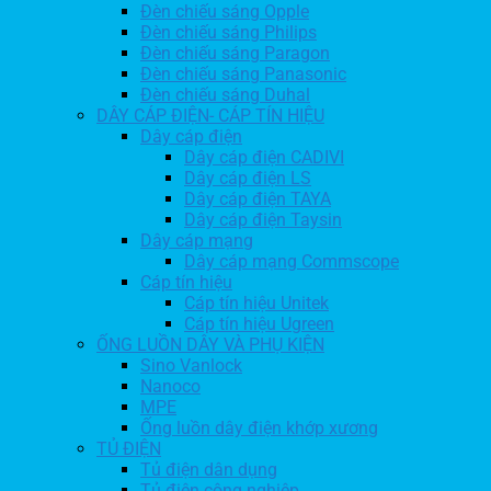
Đèn chiếu sáng Opple
Đèn chiếu sáng Philips
Đèn chiếu sáng Paragon
Đèn chiếu sáng Panasonic
Đèn chiếu sáng Duhal
DÂY CÁP ĐIỆN- CÁP TÍN HIỆU
Dây cáp điện
Dây cáp điện CADIVI
Dây cáp điện LS
Dây cáp điện TAYA
Dây cáp điện Taysin
Dây cáp mạng
Dây cáp mạng Commscope
Cáp tín hiệu
Cáp tín hiệu Unitek
Cáp tín hiệu Ugreen
ỐNG LUỒN DÂY VÀ PHỤ KIỆN
Sino Vanlock
Nanoco
MPE
Ống luồn dây điện khớp xương
TỦ ĐIỆN
Tủ điện dân dụng
Tủ điện công nghiệp