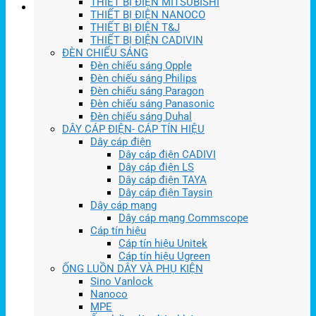
THIẾT BỊ ĐIỆN MITSUBISHI
THIẾT BỊ ĐIỆN NANOCO
THIẾT BỊ ĐIỆN T&J
THIẾT BỊ ĐIỆN CADIVIN
ĐÈN CHIẾU SÁNG
Đèn chiếu sáng Opple
Đèn chiếu sáng Philips
Đèn chiếu sáng Paragon
Đèn chiếu sáng Panasonic
Đèn chiếu sáng Duhal
DÂY CÁP ĐIỆN- CÁP TÍN HIỆU
Dây cáp điện
Dây cáp điện CADIVI
Dây cáp điện LS
Dây cáp điện TAYA
Dây cáp điện Taysin
Dây cáp mạng
Dây cáp mạng Commscope
Cáp tín hiệu
Cáp tín hiệu Unitek
Cáp tín hiệu Ugreen
ỐNG LUỒN DÂY VÀ PHỤ KIỆN
Sino Vanlock
Nanoco
MPE