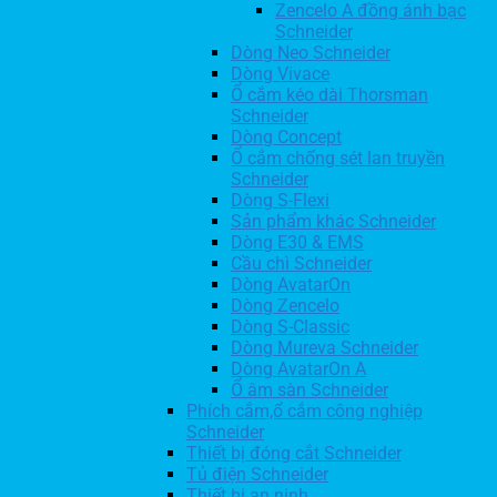
Zencelo A đồng ánh bạc
Schneider
Dòng Neo Schneider
Dòng Vivace
Ổ cắm kéo dài Thorsman
Schneider
Dòng Concept
Ổ cắm chống sét lan truyền
Schneider
Dòng S-Flexi
Sản phẩm khác Schneider
Dòng E30 & EMS
Cầu chì Schneider
Dòng AvatarOn
Dòng Zencelo
Dòng S-Classic
Dòng Mureva Schneider
Dòng AvatarOn A
Ổ âm sàn Schneider
Phích cắm,ổ cắm công nghiệp
Schneider
Thiết bị đóng cắt Schneider
Tủ điện Schneider
Thiết bị an ninh