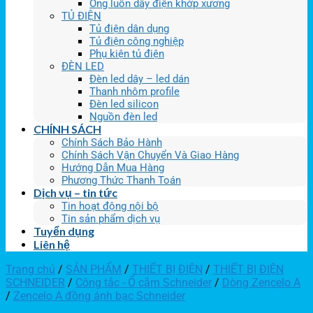
Ống luồn dây điện khớp xương
TỦ ĐIỆN
Tủ điện dân dụng
Tủ điện công nghiệp
Phụ kiện tủ điện
ĐÈN LED
Đèn led dây – led dán
Thanh nhôm profile
Đèn led silicon
Nguồn đèn led
CHÍNH SÁCH
Chính Sách Bảo Hành
Chính Sách Vận Chuyển Và Giao Hàng
Hướng Dẫn Mua Hàng
Phương Thức Thanh Toán
Dịch vụ – tin tức
Tin hoạt động nội bộ
Tin sản phẩm dịch vụ
Tuyển dụng
Liên hệ
Trang chủ
/
SẢN PHẨM
/
THIẾT BỊ ĐIỆN
/
THIẾT BỊ ĐIỆN
SCHNEIDER
/
Công tắc - Ổ cắm Schneider
/
Dòng Zencelo A
/
Zencelo A đồng ánh bạc Schneider