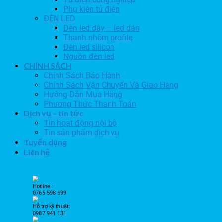
Phụ kiện tủ điện
ĐÈN LED
Đèn led dây – led dán
Thanh nhôm profile
Đèn led silicon
Nguồn đèn led
CHÍNH SÁCH
Chính Sách Bảo Hành
Chính Sách Vận Chuyển Và Giao Hàng
Hướng Dẫn Mua Hàng
Phương Thức Thanh Toán
Dịch vụ – tin tức
Tin hoạt động nội bộ
Tin sản phẩm dịch vụ
Tuyển dụng
Liên hệ
Hotline :
0765 598 599
Hỗ trợ kỹ thuật:
0987 941 131