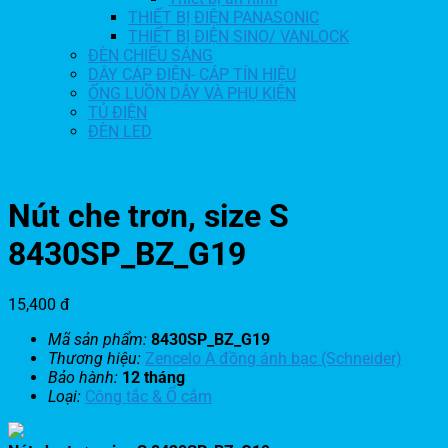
THIẾT BỊ ĐIỆN PANASONIC
THIẾT BỊ ĐIỆN SINO/ VANLOCK
ĐÈN CHIẾU SÁNG
DÂY CÁP ĐIỆN- CÁP TÍN HIỆU
ỐNG LUỒN DÂY VÀ PHỤ KIỆN
TỦ ĐIỆN
ĐÈN LED
Nút che trơn, size S
8430SP_BZ_G19
15,400
đ
Mã sản phẩm:
8430SP_BZ_G19
Thương hiệu:
Zencelo A đồng ánh bạc (Schneider)
Bảo hành:
12 tháng
Loại:
Công tắc & Ổ cắm