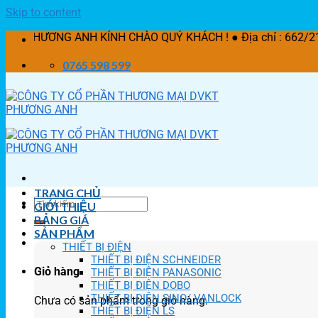
Skip to content
 ANH KÍNH CHÀO QUÝ KHÁCH ! ● Địa chỉ : 662/21 Lê Văn Khư
0765 598 599
TRANG CHỦ
GIỚI THIỆU
BẢNG GIÁ
SẢN PHẨM
THIẾT BỊ ĐIỆN
THIẾT BỊ ĐIỆN SCHNEIDER
Giỏ hàng
THIẾT BỊ ĐIỆN PANASONIC
THIẾT BỊ ĐIỆN DOBO
THIẾT BỊ ĐIỆN SINO/ VANLOCK
Chưa có sản phẩm trong giỏ hàng.
THIẾT BỊ ĐIỆN LS