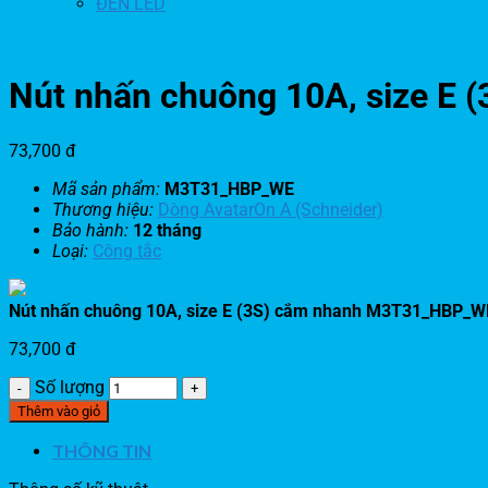
ĐÈN LED
Nút nhấn chuông 10A, size E
73,700
đ
Mã sản phẩm:
M3T31_HBP_WE
Thương hiệu:
Dòng AvatarOn A (Schneider)
Bảo hành:
12 tháng
Loại:
Công tắc
Nút nhấn chuông 10A, size E (3S) cắm nhanh M3T31_HBP_W
73,700
đ
Số lượng
Thêm vào giỏ
THÔNG TIN