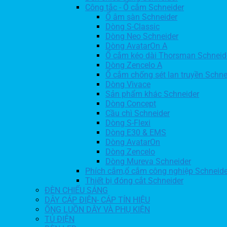
Công tắc - Ổ cắm Schneider
Ổ âm sàn Schneider
Dòng S-Classic
Dòng Neo Schneider
Dòng AvatarOn A
Ổ cắm kéo dài Thorsman Schneid
Dòng Zencelo A
Ổ cắm chống sét lan truyền Schne
Dòng Vivace
Sản phẩm khác Schneider
Dòng Concept
Cầu chì Schneider
Dòng S-Flexi
Dòng E30 & EMS
Dòng AvatarOn
Dòng Zencelo
Dòng Mureva Schneider
Phích cắm,ổ cắm công nghiệp Schneide
Thiết bị đóng cắt Schneider
ĐÈN CHIẾU SÁNG
DÂY CÁP ĐIỆN- CÁP TÍN HIỆU
ỐNG LUỒN DÂY VÀ PHỤ KIỆN
TỦ ĐIỆN