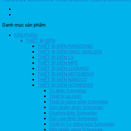
Danh mục sản phẩm
SẢN PHẨM
THIẾT BỊ ĐIỆN
THIẾT BỊ ĐIỆN PANASONIC
THIẾT BỊ ĐIỆN SINO/ VANLOCK
THIẾT BỊ ĐIỆN LS
THIẾT BỊ ĐIỆN MPE
THIẾT BỊ ĐIỆN LEGRAND
THIẾT BỊ ĐIỆN MITSUBISHI
THIẾT BỊ ĐIỆN NANOCO
THIẾT BỊ ĐIỆN SCHNEIDER
Tủ điện Schneider
Thiết bị an ninh
Thiết bị công trình Schneider
Sản phẩm khác Schneider
Chuông điện Schneider
Dây cáp điện Schneider
Thiết bị Tự động hóa Schneider
Đèn chiếu sáng Schneider