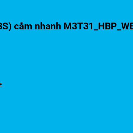
 (3S) cắm nhanh M3T31_HBP_W
E