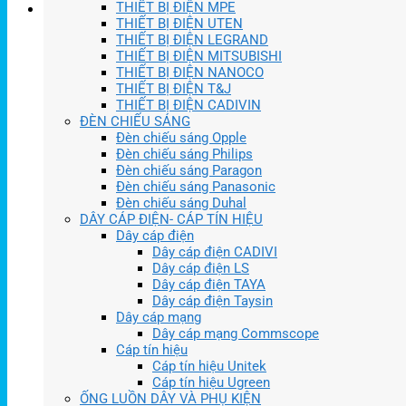
THIẾT BỊ ĐIỆN MPE
THIẾT BỊ ĐIỆN UTEN
THIẾT BỊ ĐIỆN LEGRAND
THIẾT BỊ ĐIỆN MITSUBISHI
THIẾT BỊ ĐIỆN NANOCO
THIẾT BỊ ĐIỆN T&J
THIẾT BỊ ĐIỆN CADIVIN
ĐÈN CHIẾU SÁNG
Đèn chiếu sáng Opple
Đèn chiếu sáng Philips
Đèn chiếu sáng Paragon
Đèn chiếu sáng Panasonic
Đèn chiếu sáng Duhal
DÂY CÁP ĐIỆN- CÁP TÍN HIỆU
Dây cáp điện
Dây cáp điện CADIVI
Dây cáp điện LS
Dây cáp điện TAYA
Dây cáp điện Taysin
Dây cáp mạng
Dây cáp mạng Commscope
Cáp tín hiệu
Cáp tín hiệu Unitek
Cáp tín hiệu Ugreen
ỐNG LUỒN DÂY VÀ PHỤ KIỆN