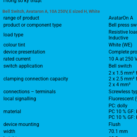
Thông số kỹ thuật
Bell Switch, Avataron A, 10A 250V, E sized H, White
range of product
AvatarOn A
product or component type
Bell press sw
Resistive loa
load type
Inductive
colour tint
White (WE)
device presentation
Complete pr
rated current
10 A at 250 
switch application
Bell switch
2 x 1.5 mm² f
clamping connection capacity
2 x 2.5 mm² f
2 x 4 mm²
connections – terminals
Screwless ty
local signalling
Fluorescent (
PC: dolly
material
PC 10 % GF: 
PC 10 % GF: 
device mounting
Flush
width
70.1 mm