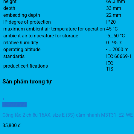
height
69.3 mm
depth
33 mm
embedding depth
22 mm
IP degree of protection
IP20
maximum ambient air temperature for operation
45 °C
ambient air temperature for storage
-5…60 °C
relative humidity
0…95 %
operating altitude
<= 2000 m
standards
IEC 60669-1
IEC
product certifications
TIS
Sản phẩm tương tự
+
Xem nhanh
Công tắc 2 chiều 16AX, size E (3S) cắm nhanh M3T31_E2_WE
85,800
đ