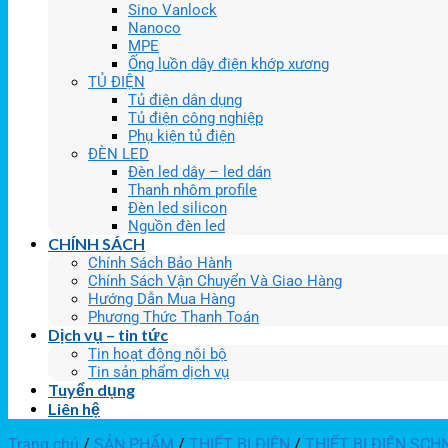
Sino Vanlock
Nanoco
MPE
Ống luồn dây điện khớp xương
TỦ ĐIỆN
Tủ điện dân dụng
Tủ điện công nghiệp
Phụ kiện tủ điện
ĐÈN LED
Đèn led dây – led dán
Thanh nhôm profile
Đèn led silicon
Nguồn đèn led
CHÍNH SÁCH
Chính Sách Bảo Hành
Chính Sách Vận Chuyển Và Giao Hàng
Hướng Dẫn Mua Hàng
Phương Thức Thanh Toán
Dịch vụ – tin tức
Tin hoạt động nội bộ
Tin sản phẩm dịch vụ
Tuyển dụng
Liên hệ
Trang chủ
/
SẢN PHẨM
/
THIẾT BỊ ĐIỆN
/
THIẾT BỊ ĐIỆN SCH