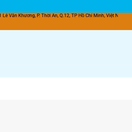
ơng, P. Thời An, Q.12, TP Hồ Chí Minh, Việt Nam