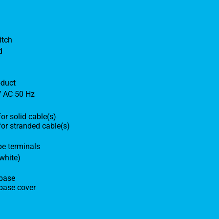
itch
d
oduct
V AC 50 Hz
or solid cable(s)
or stranded cable(s)
pe terminals
white)
base
base cover