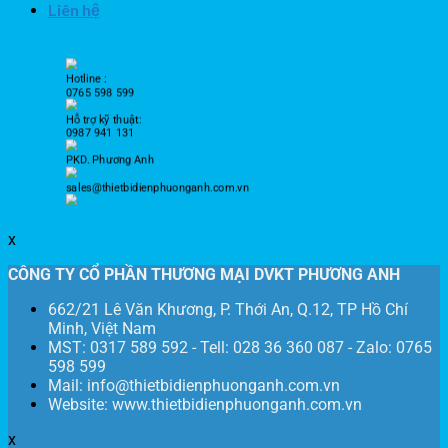
Liên hệ
Hotline :
0765 598 599
Hỗ trợ kỹ thuật:
0987 941 131
PKD. Phương Anh
sales@thietbidienphuonganh.com.vn
x
CÔNG TY CỔ PHẦN THƯƠNG MẠI DVKT PHƯƠNG ANH
662/21 Lê Văn Khương, P. Thới An, Q.12, TP Hồ Chí
Minh, Việt Nam
MST: 0317 589 592 - Tell: 028 36 360 087 - Zalo: 0765
598 599
Mail: info@thietbidienphuonganh.com.vn
Website: www.thietbidienphuonganh.com.vn
x