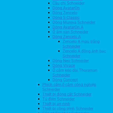
Cầu chì Schneider
Dòng AvatarOn
Dòng Zencelo
Dòng S-Classic
Dòng Mureva Schneider
Dòng AvatarOn A
Ổ âm sàn Schneider
Dòng Zencelo A
Zencelo A màu trắng
Schneider
Zencelo A đồng ánh bạc
Schneider
Dòng Neo Schneider
Dòng Vivace
Ổ cắm kéo dài Thorsman
Schneider
Dòng Concept
Phích cắm,ổ cắm công nghiệp
Schneider
Thiết bị đóng cắt Schneider
Tủ điện Schneider
Thiết bị an ninh
Thiết bị công trình Schneider