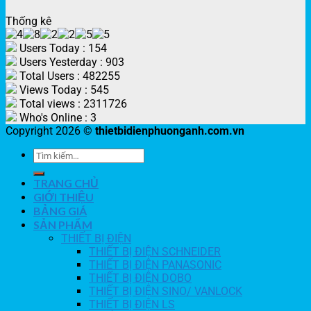
Thống kê
Users Today : 154
Users Yesterday : 903
Total Users : 482255
Views Today : 545
Total views : 2311726
Who's Online : 3
Copyright 2026 ©
thietbidienphuonganh.com.vn
TRANG CHỦ
GIỚI THIỆU
BẢNG GIÁ
SẢN PHẨM
THIẾT BỊ ĐIỆN
THIẾT BỊ ĐIỆN SCHNEIDER
THIẾT BỊ ĐIỆN PANASONIC
THIẾT BỊ ĐIỆN DOBO
THIẾT BỊ ĐIỆN SINO/ VANLOCK
THIẾT BỊ ĐIỆN LS