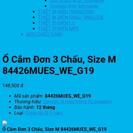
Sản phẩm khác Schneider
Chuông điện Schneider
THIẾT BỊ ĐIỆN PANASONIC
THIẾT BỊ ĐIỆN SINO/ VANLOCK
THIẾT BỊ ĐIỆN LS
THIẾT BỊ ĐIỆN MPE
ĐÈN CHIẾU SÁNG
Ổ Cắm Đơn 3 Chấu, Size M
84426MUES_WE_G19
148,500
đ
Mã sản phẩm:
84426MUES_WE_G19
Thương hiệu:
Zencelo A màu trắng (Schneider)
Bảo hành:
12 tháng
Loại:
Công tắc & Ổ cắm
Ổ Cắm Đơn 3 Chấu, Size M 84426MUES_WE_G19