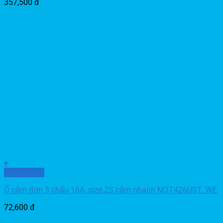
357,500
đ
+
Xem nhanh
Ổ cắm đơn 3 chấu 16A, size 2S cắm nhanh M3T426UST_WE
72,600
đ