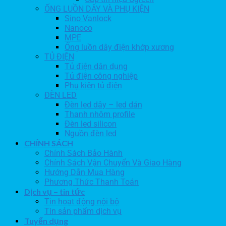
ỐNG LUỒN DÂY VÀ PHỤ KIỆN
Sino Vanlock
Nanoco
MPE
Ống luồn dây điện khớp xương
TỦ ĐIỆN
Tủ điện dân dụng
Tủ điện công nghiệp
Phụ kiện tủ điện
ĐÈN LED
Đèn led dây – led dán
Thanh nhôm profile
Đèn led silicon
Nguồn đèn led
CHÍNH SÁCH
Chính Sách Bảo Hành
Chính Sách Vận Chuyển Và Giao Hàng
Hướng Dẫn Mua Hàng
Phương Thức Thanh Toán
Dịch vụ – tin tức
Tin hoạt động nội bộ
Tin sản phẩm dịch vụ
Tuyển dụng