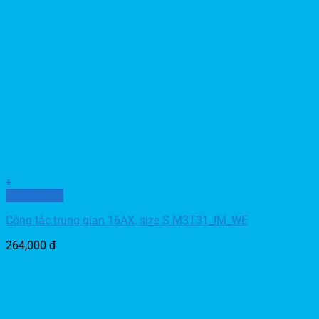
+
Xem nhanh
Công tắc trung gian 16AX, size S M3T31_IM_WE
264,000
đ