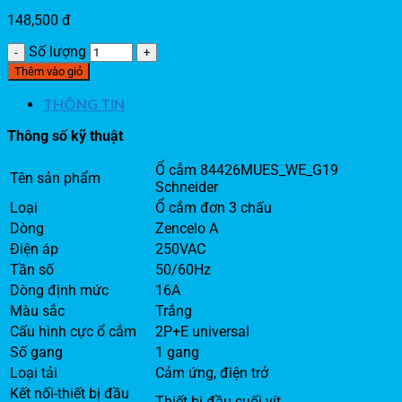
148,500
đ
Số lượng
Thêm vào giỏ
THÔNG TIN
Thông số kỹ thuật
Ổ cắm 84426MUES_WE_G19
Tên sản phẩm
Schneider
Loại
Ổ cắm đơn 3 chấu
Dòng
Zencelo A
Điện áp
250VAC
Tần số
50/60Hz
Dòng định mức
16A
Màu sắc
Trắng
Cấu hình cực ổ cắm
2P+E universal
Số gang
1 gang
Loại tải
Cảm ứng, điện trở
Kết nối-thiết bị đầu
Thiết bị đầu cuối vít