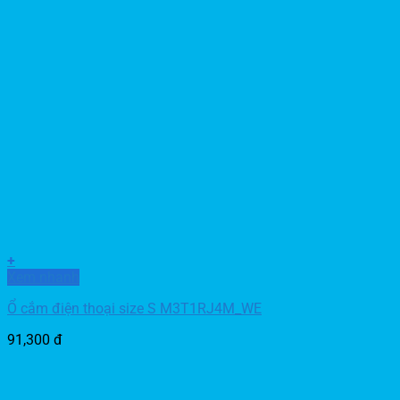
+
Xem nhanh
Ổ cắm điện thoại size S M3T1RJ4M_WE
91,300
đ