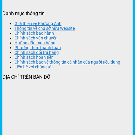
Danh mục thông tin
Giới thiệu về Phương Anh
Thông tin về chủ sở hữu Website
Chính sách bảo hành
Chính sách vận chuyển
Hưỡng dẫn mua hàng
Phương thức thanh toán
Chính sách đổi trả hàng
Chính sách hoàn tiền
Chính sách bảo vệ thông tin cá nhân của người tiêu dùng
Liên hệ với chúng tôi
ĐỊA CHỈ TRÊN BẢN ĐỒ