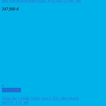
Mặt che phòng thấm nước, IP55 M3T01WP_WE
247,500
đ
+
Xem nhanh
Công tắc 1 chiều 16AX, size E (3S) cắm nhanh
M3T31_E1F_WE