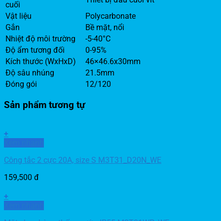
cuối
Vật liệu
Polycarbonate
Gắn
Bề mặt, nổi
Nhiệt độ môi trường
-5-40°C
Độ ẩm tương đối
0-95%
Kích thước (WxHxD)
46×46.6x30mm
Độ sâu nhúng
21.5mm
Đóng gói
12/120
Sản phẩm tương tự
+
Xem nhanh
Công tắc 2 cực 20A, size S M3T31_D20N_WE
159,500
đ
+
Xem nhanh