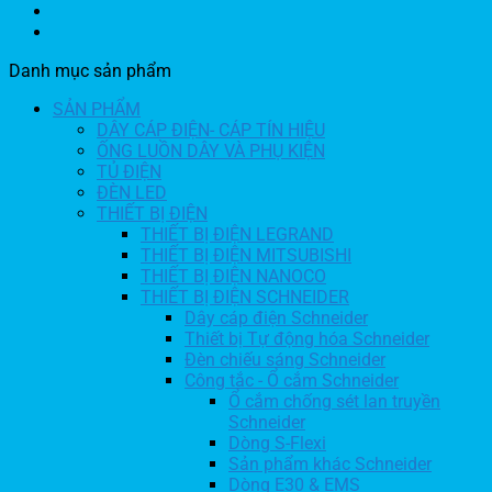
Danh mục sản phẩm
SẢN PHẨM
DÂY CÁP ĐIỆN- CÁP TÍN HIỆU
ỐNG LUỒN DÂY VÀ PHỤ KIỆN
TỦ ĐIỆN
ĐÈN LED
THIẾT BỊ ĐIỆN
THIẾT BỊ ĐIỆN LEGRAND
THIẾT BỊ ĐIỆN MITSUBISHI
THIẾT BỊ ĐIỆN NANOCO
THIẾT BỊ ĐIỆN SCHNEIDER
Dây cáp điện Schneider
Thiết bị Tự động hóa Schneider
Đèn chiếu sáng Schneider
Công tắc - Ổ cắm Schneider
Ổ cắm chống sét lan truyền
Schneider
Dòng S-Flexi
Sản phẩm khác Schneider
Dòng E30 & EMS