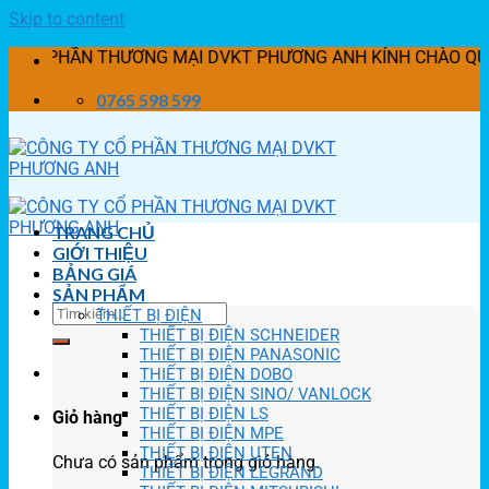
Skip to content
PHẦN THƯƠNG MẠI DVKT PHƯƠNG ANH KÍNH CHÀO QUÝ KHÁCH ! ● 
0765 598 599
TRANG CHỦ
GIỚI THIỆU
BẢNG GIÁ
SẢN PHẨM
THIẾT BỊ ĐIỆN
THIẾT BỊ ĐIỆN SCHNEIDER
THIẾT BỊ ĐIỆN PANASONIC
THIẾT BỊ ĐIỆN DOBO
THIẾT BỊ ĐIỆN SINO/ VANLOCK
THIẾT BỊ ĐIỆN LS
Giỏ hàng
THIẾT BỊ ĐIỆN MPE
THIẾT BỊ ĐIỆN UTEN
Chưa có sản phẩm trong giỏ hàng.
THIẾT BỊ ĐIỆN LEGRAND