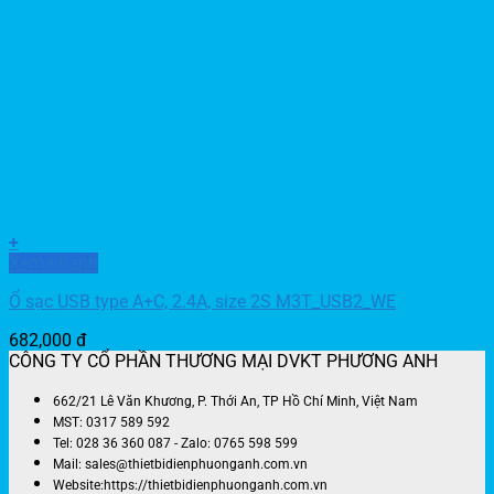
+
Xem nhanh
Ổ sạc USB type A+C, 2.4A, size 2S M3T_USB2_WE
682,000
đ
CÔNG TY CỔ PHẦN THƯƠNG MẠI DVKT PHƯƠNG ANH
662/21 Lê Văn Khương, P. Thới An, TP Hồ Chí Minh, Việt Nam
MST: 0317 589 592
Tel: 028 36 360 087 - Zalo: 0765 598 599
Mail: sales@thietbidienphuonganh.com.vn
Website:https://thietbidienphuonganh.com.vn