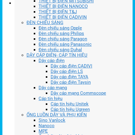
THIẾT BỊ ĐIỆN MITSUBISHI
THIẾT BỊ ĐIỆN NANOCO
THIẾT BỊ ĐIỆN T&J
THIẾT BỊ ĐIỆN CADIVIN
ĐÈN CHIẾU SÁNG
Đèn chiếu sáng Opple
Đèn chiếu sáng Philips
Đèn chiếu sáng Paragon
Đèn chiếu sáng Panasonic
Đèn chiếu sáng Duhal
DÂY CÁP ĐIỆN- CÁP TÍN HIỆU
Dây cáp điện
Dây cáp điện CADIVI
Dây cáp điện LS
Dây cáp điện TAYA
Dây cáp điện Taysin
Dây cáp mạng
Dây cáp mạng Commscope
Cáp tín hiệu
Cáp tín hiệu Unitek
Cáp tín hiệu Ugreen
ỐNG LUỒN DÂY VÀ PHỤ KIỆN
Sino Vanlock
Nanoco
MPE