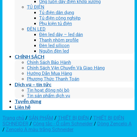
Ống luồn dây điện khớp xương
TỦ ĐIỆN
Tủ điện dân dụng
Tủ điện công nghiệp
Phụ kiện tủ điện
ĐÈN LED
Đèn led dây – led dán
Thanh nhôm profile
Đèn led silicon
Nguồn đèn led
CHÍNH SÁCH
Chính Sách Bảo Hành
Chính Sách Vận Chuyển Và Giao Hàng
Hướng Dẫn Mua Hàng
Phương Thức Thanh Toán
Dịch vụ – tin tức
Tin hoạt động nội bộ
Tin sản phẩm dịch vụ
Tuyển dụng
Liên hệ
Trang chủ
/
SẢN PHẨM
/
THIẾT BỊ ĐIỆN
/
THIẾT BỊ ĐIỆN
SCHNEIDER
/
Công tắc - Ổ cắm Schneider
/
Dòng Zencelo A
/
Zencelo A màu trắng Schneider