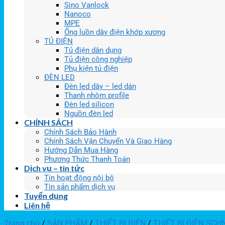
Sino Vanlock
Nanoco
MPE
Ống luồn dây điện khớp xương
TỦ ĐIỆN
Tủ điện dân dụng
Tủ điện công nghiệp
Phụ kiện tủ điện
ĐÈN LED
Đèn led dây – led dán
Thanh nhôm profile
Đèn led silicon
Nguồn đèn led
CHÍNH SÁCH
Chính Sách Bảo Hành
Chính Sách Vận Chuyển Và Giao Hàng
Hướng Dẫn Mua Hàng
Phương Thức Thanh Toán
Dịch vụ – tin tức
Tin hoạt động nội bộ
Tin sản phẩm dịch vụ
Tuyển dụng
Liên hệ
Trang chủ
/
SẢN PHẨM
/
THIẾT BỊ ĐIỆN
/
THIẾT BỊ ĐIỆN SCH