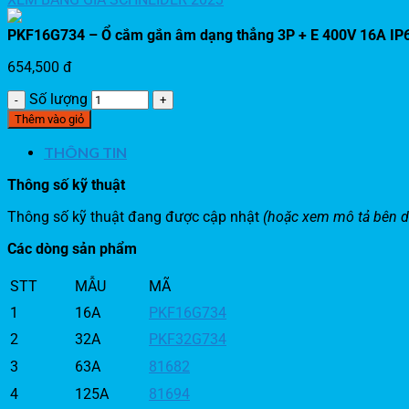
PKF16G734 – Ổ cắm gắn âm dạng thẳng 3P + E 400V 16A IP
654,500
đ
Số lượng
Thêm vào giỏ
THÔNG TIN
Thông số kỹ thuật
Thông số kỹ thuật đang được cập nhật
(hoặc xem mô tả bên d
Các dòng sản phẩm
STT
MẪU
MÃ
1
16A
PKF16G734
2
32A
PKF32G734
3
63A
81682
4
125A
81694