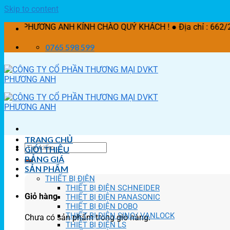
Skip to content
G ANH KÍNH CHÀO QUÝ KHÁCH ! ● Địa chỉ : 662/21 Lê Văn Kh
0765 598 599
TRANG CHỦ
GIỚI THIỆU
BẢNG GIÁ
SẢN PHẨM
THIẾT BỊ ĐIỆN
THIẾT BỊ ĐIỆN SCHNEIDER
Giỏ hàng
THIẾT BỊ ĐIỆN PANASONIC
THIẾT BỊ ĐIỆN DOBO
THIẾT BỊ ĐIỆN SINO/ VANLOCK
Chưa có sản phẩm trong giỏ hàng.
THIẾT BỊ ĐIỆN LS