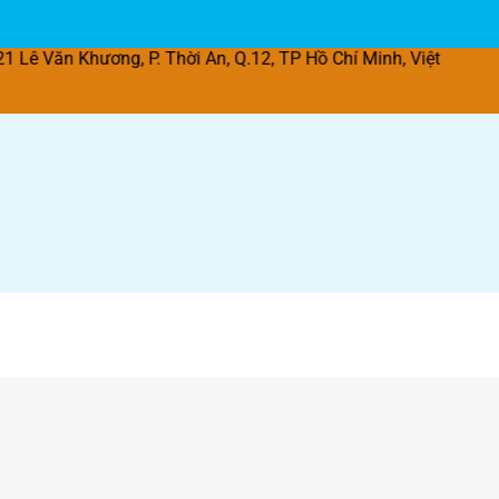
ương, P. Thời An, Q.12, TP Hồ Chí Minh, Việt Nam