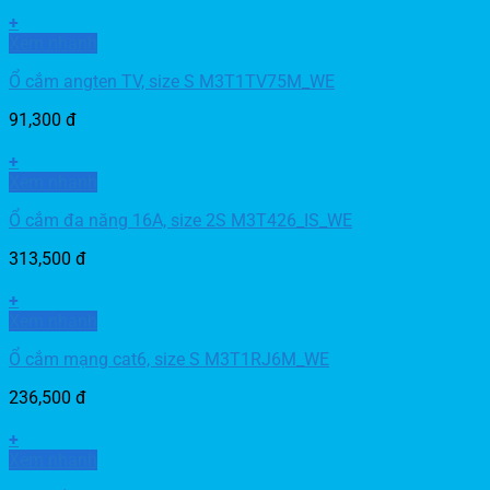
+
Xem nhanh
Ổ cắm angten TV, size S M3T1TV75M_WE
91,300
đ
+
Xem nhanh
Ổ cắm đa năng 16A, size 2S M3T426_IS_WE
313,500
đ
+
Xem nhanh
Ổ cắm mạng cat6, size S M3T1RJ6M_WE
236,500
đ
+
Xem nhanh