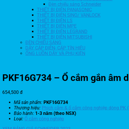
Đèn chiếu sáng Schneider
THIẾT BỊ ĐIỆN PANASONIC
THIẾT BỊ ĐIỆN SINO/ VANLOCK
THIẾT BỊ ĐIỆN LS
THIẾT BỊ ĐIỆN MPE
THIẾT BỊ ĐIỆN LEGRAND
THIẾT BỊ ĐIỆN MITSUBISHI
ĐÈN CHIẾU SÁNG
DÂY CÁP ĐIỆN- CÁP TÍN HIỆU
ỐNG LUỒN DÂY VÀ PHỤ KIỆN
PKF16G734 – Ổ cắm gắn âm dạ
654,500
đ
Mã sản phẩm:
PKF16G734
Thương hiệu:
Phích cắm & ổ cắm công nghiệp dòng PK (
Bảo hành:
1-3 năm (theo NSX)
Loại:
Ổ cắm công nghiệp
XEM BẢNG GIÁ SCHNEIDER 2023