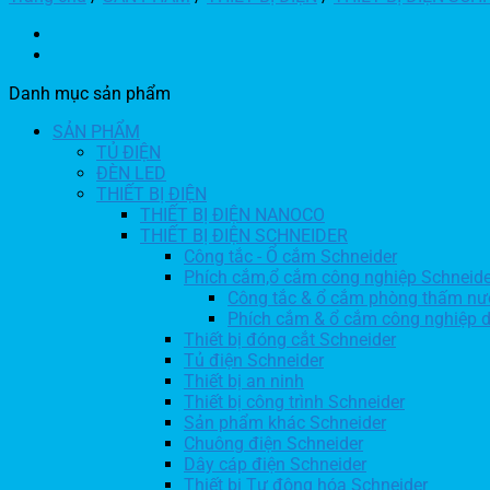
Danh mục sản phẩm
SẢN PHẨM
TỦ ĐIỆN
ĐÈN LED
THIẾT BỊ ĐIỆN
THIẾT BỊ ĐIỆN NANOCO
THIẾT BỊ ĐIỆN SCHNEIDER
Công tắc - Ổ cắm Schneider
Phích cắm,ổ cắm công nghiệp Schneide
Công tắc & ổ cắm phòng thấm nư
Phích cắm & ổ cắm công nghiệp 
Thiết bị đóng cắt Schneider
Tủ điện Schneider
Thiết bị an ninh
Thiết bị công trình Schneider
Sản phẩm khác Schneider
Chuông điện Schneider
Dây cáp điện Schneider
Thiết bị Tự động hóa Schneider