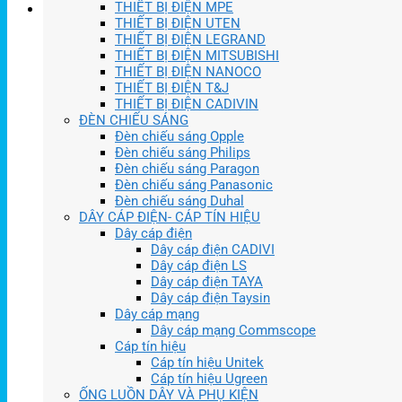
THIẾT BỊ ĐIỆN MPE
THIẾT BỊ ĐIỆN UTEN
THIẾT BỊ ĐIỆN LEGRAND
THIẾT BỊ ĐIỆN MITSUBISHI
THIẾT BỊ ĐIỆN NANOCO
THIẾT BỊ ĐIỆN T&J
THIẾT BỊ ĐIỆN CADIVIN
ĐÈN CHIẾU SÁNG
Đèn chiếu sáng Opple
Đèn chiếu sáng Philips
Đèn chiếu sáng Paragon
Đèn chiếu sáng Panasonic
Đèn chiếu sáng Duhal
DÂY CÁP ĐIỆN- CÁP TÍN HIỆU
Dây cáp điện
Dây cáp điện CADIVI
Dây cáp điện LS
Dây cáp điện TAYA
Dây cáp điện Taysin
Dây cáp mạng
Dây cáp mạng Commscope
Cáp tín hiệu
Cáp tín hiệu Unitek
Cáp tín hiệu Ugreen
ỐNG LUỒN DÂY VÀ PHỤ KIỆN