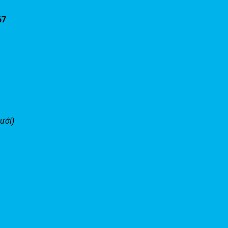
67
ưới)