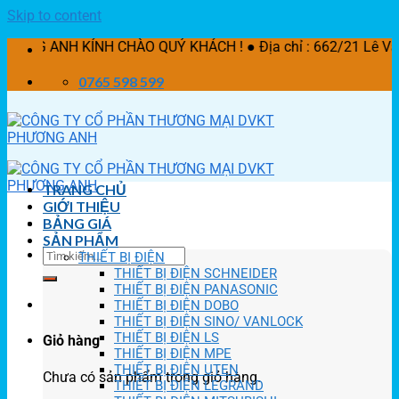
Skip to content
 KÍNH CHÀO QUÝ KHÁCH ! ● Địa chỉ : 662/21 Lê Văn Khương,
0765 598 599
TRANG CHỦ
GIỚI THIỆU
BẢNG GIÁ
SẢN PHẨM
THIẾT BỊ ĐIỆN
THIẾT BỊ ĐIỆN SCHNEIDER
THIẾT BỊ ĐIỆN PANASONIC
THIẾT BỊ ĐIỆN DOBO
THIẾT BỊ ĐIỆN SINO/ VANLOCK
THIẾT BỊ ĐIỆN LS
Giỏ hàng
THIẾT BỊ ĐIỆN MPE
THIẾT BỊ ĐIỆN UTEN
Chưa có sản phẩm trong giỏ hàng.
THIẾT BỊ ĐIỆN LEGRAND