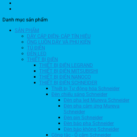
Danh mục sản phẩm
SẢN PHẨM
DÂY CÁP ĐIỆN- CÁP TÍN HIỆU
ỐNG LUỒN DÂY VÀ PHỤ KIỆN
TỦ ĐIỆN
ĐÈN LED
THIẾT BỊ ĐIỆN
THIẾT BỊ ĐIỆN LEGRAND
THIẾT BỊ ĐIỆN MITSUBISHI
THIẾT BỊ ĐIỆN NANOCO
THIẾT BỊ ĐIỆN SCHNEIDER
Thiết bị Tự động hóa Schneider
Đèn chiếu sáng Schneider
Đèn pha led Mureva Schneider
Đèn pha cảm ứng Mureva
Schneider
Đèn pin Schneider
Đèn báo pha Schneider
Đèn báo không Schneider
Công tắc - Ổ cắm Schneider