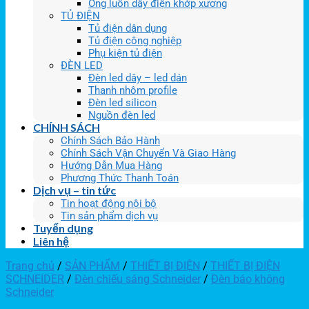
Ống luồn dây điện khớp xương
TỦ ĐIỆN
Tủ điện dân dụng
Tủ điện công nghiệp
Phụ kiện tủ điện
ĐÈN LED
Đèn led dây – led dán
Thanh nhôm profile
Đèn led silicon
Nguồn đèn led
CHÍNH SÁCH
Chính Sách Bảo Hành
Chính Sách Vận Chuyển Và Giao Hàng
Hướng Dẫn Mua Hàng
Phương Thức Thanh Toán
Dịch vụ – tin tức
Tin hoạt động nội bộ
Tin sản phẩm dịch vụ
Tuyển dụng
Liên hệ
Trang chủ
/
SẢN PHẨM
/
THIẾT BỊ ĐIỆN
/
THIẾT BỊ ĐIỆN
SCHNEIDER
/
Đèn chiếu sáng Schneider
/
Đèn báo không
Schneider