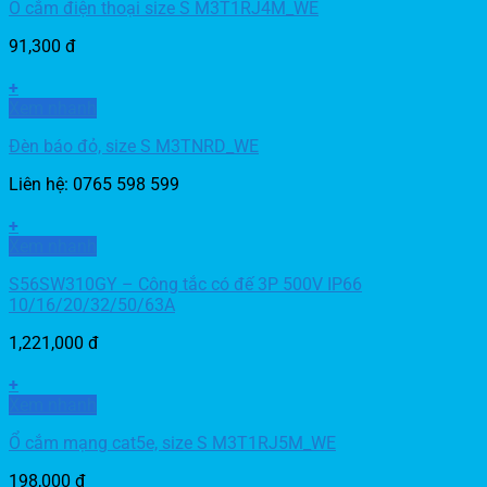
Ổ cắm điện thoại size S M3T1RJ4M_WE
91,300
đ
+
Xem nhanh
Đèn báo đỏ, size S M3TNRD_WE
Liên hệ: 0765 598 599
+
Xem nhanh
S56SW310GY – Công tắc có đế 3P 500V IP66
10/16/20/32/50/63A
1,221,000
đ
+
Xem nhanh
Ổ cắm mạng cat5e, size S M3T1RJ5M_WE
198,000
đ