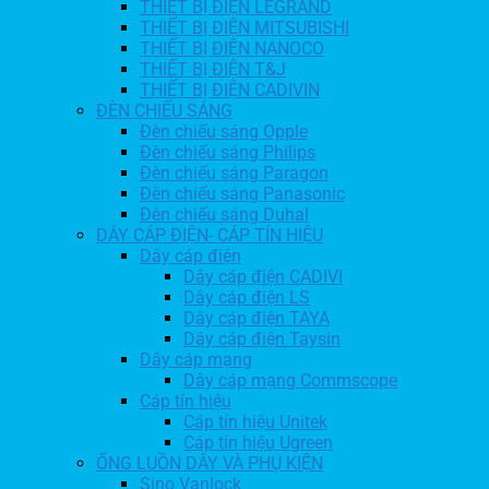
THIẾT BỊ ĐIỆN LEGRAND
THIẾT BỊ ĐIỆN MITSUBISHI
THIẾT BỊ ĐIỆN NANOCO
THIẾT BỊ ĐIỆN T&J
THIẾT BỊ ĐIỆN CADIVIN
ĐÈN CHIẾU SÁNG
Đèn chiếu sáng Opple
Đèn chiếu sáng Philips
Đèn chiếu sáng Paragon
Đèn chiếu sáng Panasonic
Đèn chiếu sáng Duhal
DÂY CÁP ĐIỆN- CÁP TÍN HIỆU
Dây cáp điện
Dây cáp điện CADIVI
Dây cáp điện LS
Dây cáp điện TAYA
Dây cáp điện Taysin
Dây cáp mạng
Dây cáp mạng Commscope
Cáp tín hiệu
Cáp tín hiệu Unitek
Cáp tín hiệu Ugreen
ỐNG LUỒN DÂY VÀ PHỤ KIỆN
Sino Vanlock