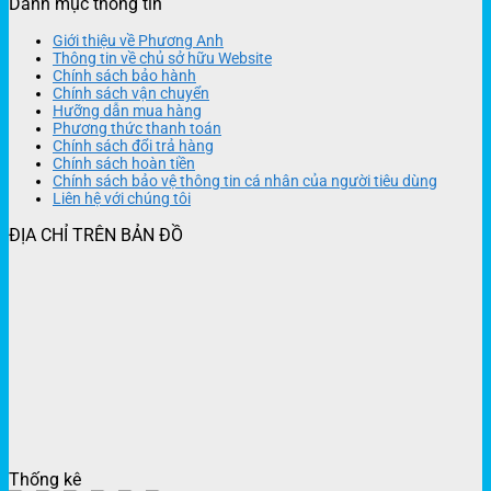
Danh mục thông tin
Giới thiệu về Phương Anh
Thông tin về chủ sở hữu Website
Chính sách bảo hành
Chính sách vận chuyển
Hưỡng dẫn mua hàng
Phương thức thanh toán
Chính sách đổi trả hàng
Chính sách hoàn tiền
Chính sách bảo vệ thông tin cá nhân của người tiêu dùng
Liên hệ với chúng tôi
ĐỊA CHỈ TRÊN BẢN ĐỒ
Thống kê