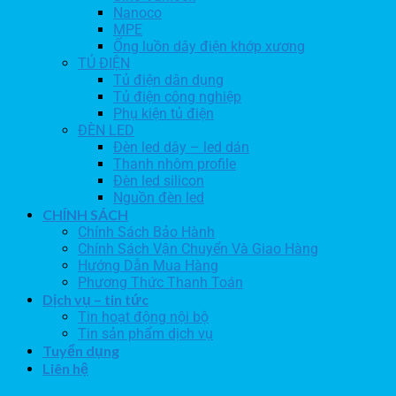
Nanoco
MPE
Ống luồn dây điện khớp xương
TỦ ĐIỆN
Tủ điện dân dụng
Tủ điện công nghiệp
Phụ kiện tủ điện
ĐÈN LED
Đèn led dây – led dán
Thanh nhôm profile
Đèn led silicon
Nguồn đèn led
CHÍNH SÁCH
Chính Sách Bảo Hành
Chính Sách Vận Chuyển Và Giao Hàng
Hướng Dẫn Mua Hàng
Phương Thức Thanh Toán
Dịch vụ – tin tức
Tin hoạt động nội bộ
Tin sản phẩm dịch vụ
Tuyển dụng
Liên hệ