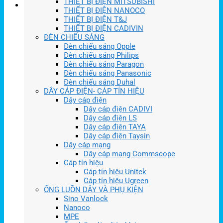
THIẾT BỊ ĐIỆN MITSUBISHI
THIẾT BỊ ĐIỆN NANOCO
THIẾT BỊ ĐIỆN T&J
THIẾT BỊ ĐIỆN CADIVIN
ĐÈN CHIẾU SÁNG
Đèn chiếu sáng Opple
Đèn chiếu sáng Philips
Đèn chiếu sáng Paragon
Đèn chiếu sáng Panasonic
Đèn chiếu sáng Duhal
DÂY CÁP ĐIỆN- CÁP TÍN HIỆU
Dây cáp điện
Dây cáp điện CADIVI
Dây cáp điện LS
Dây cáp điện TAYA
Dây cáp điện Taysin
Dây cáp mạng
Dây cáp mạng Commscope
Cáp tín hiệu
Cáp tín hiệu Unitek
Cáp tín hiệu Ugreen
ỐNG LUỒN DÂY VÀ PHỤ KIỆN
Sino Vanlock
Nanoco
MPE