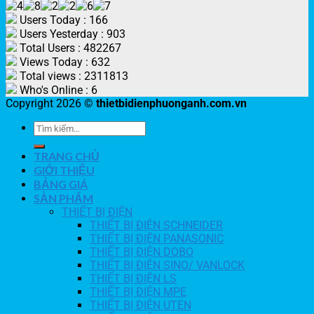
Users Today : 166
Users Yesterday : 903
Total Users : 482267
Views Today : 632
Total views : 2311813
Who's Online : 6
Copyright 2026 ©
thietbidienphuonganh.com.vn
TRANG CHỦ
GIỚI THIỆU
BẢNG GIÁ
SẢN PHẨM
THIẾT BỊ ĐIỆN
THIẾT BỊ ĐIỆN SCHNEIDER
THIẾT BỊ ĐIỆN PANASONIC
THIẾT BỊ ĐIỆN DOBO
THIẾT BỊ ĐIỆN SINO/ VANLOCK
THIẾT BỊ ĐIỆN LS
THIẾT BỊ ĐIỆN MPE
THIẾT BỊ ĐIỆN UTEN