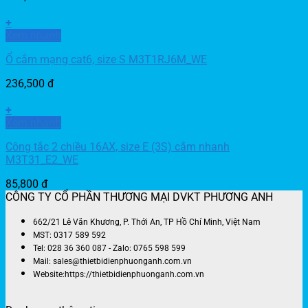
+
Xem nhanh
Ổ cắm mạng cat6, size S M3T1RJ6M_WE
236,500
đ
+
Xem nhanh
Công tắc 2 chiều 16AX, size E (3S) cắm nhanh
M3T31_E2_WE
85,800
đ
CÔNG TY CỔ PHẦN THƯƠNG MẠI DVKT PHƯƠNG ANH
662/21 Lê Văn Khương, P. Thới An, TP Hồ Chí Minh, Việt Nam
MST: 0317 589 592
Tel: 028 36 360 087 - Zalo: 0765 598 599
Mail: sales@thietbidienphuonganh.com.vn
Website:https://thietbidienphuonganh.com.vn