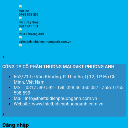
Hotline :
0765 598 599
Hỗ trợ kỹ thuật:
0987 941 131
PKD. Phương Anh
sales@thietbidienphuonganh.com.vn
x
CÔNG TY CỔ PHẦN THƯƠNG MẠI DVKT PHƯƠNG ANH
662/21 Lê Văn Khương, P. Thới An, Q.12, TP Hồ Chí
Minh, Việt Nam
MST: 0317 589 592 - Tell: 028 36 360 087 - Zalo: 0765
598 599
Mail: info@thietbidienphuonganh.com.vn
Website: www.thietbidienphuonganh.com.vn
x
Đăng nhập