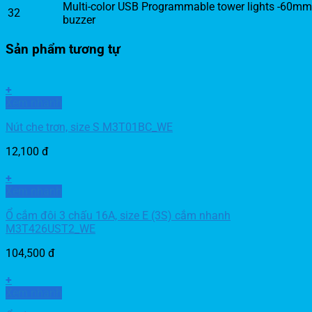
Multi-color USB Programmable tower lights -60mm-
32
buzzer
Sản phẩm tương tự
+
Xem nhanh
Nút che trơn, size S M3T01BC_WE
12,100
đ
+
Xem nhanh
Ổ cắm đôi 3 chấu 16A, size E (3S) cắm nhanh
M3T426UST2_WE
104,500
đ
+
Xem nhanh