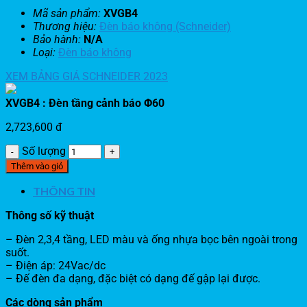
Mã sản phẩm:
XVGB4
Thương hiệu:
Đèn báo không (Schneider)
Bảo hành:
N/A
Loại:
Đèn báo không
XEM BẢNG GIÁ SCHNEIDER 2023
XVGB4 : Đèn tầng cảnh báo Φ60
2,723,600
đ
Số lượng
Thêm vào giỏ
THÔNG TIN
Thông số kỹ thuật
– Đèn 2,3,4 tầng, LED màu và ống nhựa bọc bên ngoài trong
suốt.
– Điện áp: 24Vac/dc
– Đế đèn đa dạng, đặc biệt có dạng đế gập lại được.
Các dòng sản phẩm