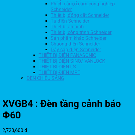
Phích cắm,ổ cắm công nghiệp
Schneider
Thiết bị đóng cắt Schneider
Tủ điện Schneider
Thiết bị an ninh
Thiết bị công trình Schneider
Sản phẩm khác Schneider
Chuông điện Schneider
Dây cáp điện Schneider
THIẾT BỊ ĐIỆN PANASONIC
THIẾT BỊ ĐIỆN SINO/ VANLOCK
THIẾT BỊ ĐIỆN LS
THIẾT BỊ ĐIỆN MPE
ĐÈN CHIẾU SÁNG
XVGB4 : Đèn tầng cảnh báo
Φ60
2,723,600
đ