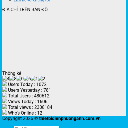
Liên hệ với chúng tôi
ĐỊA CHỈ TRÊN BẢN ĐỒ
Thống kê
Users Today : 1072
Users Yesterday : 781
Total Users : 480612
Views Today : 1606
Total views : 2308184
Who's Online : 12
Copyright 2026 ©
thietbidienphuonganh.com.vn