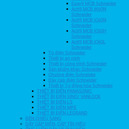
Easy9 MCB Schneider
Acti9 MCB iK60N
Schneider
Acti9 MCB iC60N
Schneider
Acti9 MCB iC60H
Schneider
Acti9 MCB iC60L
Schneider
Tủ điện Schneider
Thiết bị an ninh
Thiết bị công trình Schneider
Sản phẩm khác Schneider
Chuông điện Schneider
Dây cáp điện Schneider
Thiết bị Tự động hóa Schneider
THIẾT BỊ ĐIỆN PANASONIC
THIẾT BỊ ĐIỆN SINO/ VANLOCK
THIẾT BỊ ĐIỆN LS
THIẾT BỊ ĐIỆN MPE
THIẾT BỊ ĐIỆN LEGRAND
ĐÈN CHIẾU SÁNG
DÂY CÁP ĐIỆN- CÁP TÍN HIỆU