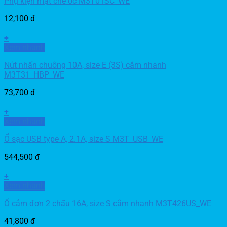
Phụ kiện mặt che ốc M3T01SC_WE
12,100
đ
+
Xem nhanh
Nút nhấn chuông 10A, size E (3S) cắm nhanh
M3T31_HBP_WE
73,700
đ
+
Xem nhanh
Ổ sạc USB type A, 2.1A, size S M3T_USB_WE
544,500
đ
+
Xem nhanh
Ổ cắm đơn 2 chấu 16A, size S cắm nhanh M3T426US_WE
41,800
đ