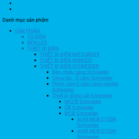
Danh mục sản phẩm
SẢN PHẨM
TỦ ĐIỆN
ĐÈN LED
THIẾT BỊ ĐIỆN
THIẾT BỊ ĐIỆN MITSUBISHI
THIẾT BỊ ĐIỆN NANOCO
THIẾT BỊ ĐIỆN SCHNEIDER
Đèn chiếu sáng Schneider
Công tắc - Ổ cắm Schneider
Phích cắm,ổ cắm công nghiệp
Schneider
Thiết bị đóng cắt Schneider
MCCB Schneider
CB Schneider
MCB Schneider
Acti9 MCB C120N
Schneider
Acti9 MCB C120H
Schneider