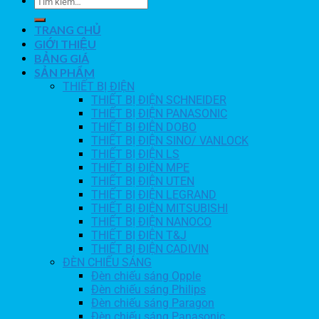
TRANG CHỦ
GIỚI THIỆU
BẢNG GIÁ
SẢN PHẨM
THIẾT BỊ ĐIỆN
THIẾT BỊ ĐIỆN SCHNEIDER
THIẾT BỊ ĐIỆN PANASONIC
THIẾT BỊ ĐIỆN DOBO
THIẾT BỊ ĐIỆN SINO/ VANLOCK
THIẾT BỊ ĐIỆN LS
THIẾT BỊ ĐIỆN MPE
THIẾT BỊ ĐIỆN UTEN
THIẾT BỊ ĐIỆN LEGRAND
THIẾT BỊ ĐIỆN MITSUBISHI
THIẾT BỊ ĐIỆN NANOCO
THIẾT BỊ ĐIỆN T&J
THIẾT BỊ ĐIỆN CADIVIN
ĐÈN CHIẾU SÁNG
Đèn chiếu sáng Opple
Đèn chiếu sáng Philips
Đèn chiếu sáng Paragon
Đèn chiếu sáng Panasonic