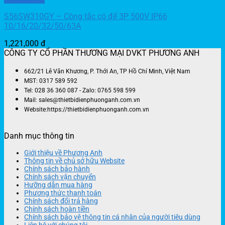
S56SW310GY – Công tắc có đế 3P 500V IP66
10/16/20/32/50/63A
1,221,000
đ
CÔNG TY CỔ PHẦN THƯƠNG MẠI DVKT PHƯƠNG ANH
662/21 Lê Văn Khương, P. Thới An, TP Hồ Chí Minh, Việt Nam
MST: 0317 589 592
Tel: 028 36 360 087 - Zalo: 0765 598 599
Mail: sales@thietbidienphuonganh.com.vn
Website:https://thietbidienphuonganh.com.vn
Danh mục thông tin
Giới thiệu về Phương Anh
Thông tin về chủ sở hữu Website
Chính sách bảo hành
Chính sách vận chuyển
Hưỡng dẫn mua hàng
Phương thức thanh toán
Chính sách đổi trả hàng
Chính sách hoàn tiền
Chính sách bảo vệ thông tin cá nhân của người tiêu dùng