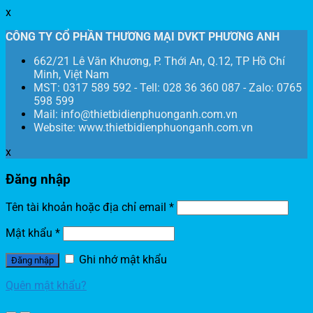
x
CÔNG TY CỔ PHẦN THƯƠNG MẠI DVKT PHƯƠNG ANH
662/21 Lê Văn Khương, P. Thới An, Q.12, TP Hồ Chí
Minh, Việt Nam
MST: 0317 589 592 - Tell: 028 36 360 087 - Zalo: 0765
598 599
Mail: info@thietbidienphuonganh.com.vn
Website: www.thietbidienphuonganh.com.vn
x
Đăng nhập
Tên tài khoản hoặc địa chỉ email
*
Mật khẩu
*
Ghi nhớ mật khẩu
Đăng nhập
Quên mật khẩu?