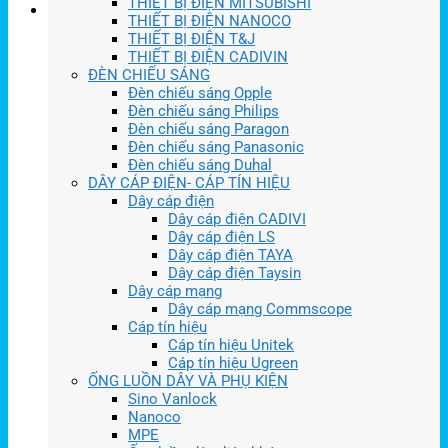
THIẾT BỊ ĐIỆN MITSUBISHI
THIẾT BỊ ĐIỆN NANOCO
THIẾT BỊ ĐIỆN T&J
THIẾT BỊ ĐIỆN CADIVIN
ĐÈN CHIẾU SÁNG
Đèn chiếu sáng Opple
Đèn chiếu sáng Philips
Đèn chiếu sáng Paragon
Đèn chiếu sáng Panasonic
Đèn chiếu sáng Duhal
DÂY CÁP ĐIỆN- CÁP TÍN HIỆU
Dây cáp điện
Dây cáp điện CADIVI
Dây cáp điện LS
Dây cáp điện TAYA
Dây cáp điện Taysin
Dây cáp mạng
Dây cáp mạng Commscope
Cáp tín hiệu
Cáp tín hiệu Unitek
Cáp tín hiệu Ugreen
ỐNG LUỒN DÂY VÀ PHỤ KIỆN
Sino Vanlock
Nanoco
MPE