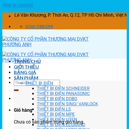
Skip to content
 Văn Khương, P. Thời An, Q.12, TP Hồ Chí Minh, Việt Nam
0765 598 599
TRANG CHỦ
GIỚI THIỆU
BẢNG GIÁ
SẢN PHẨM
THIẾT BỊ ĐIỆN
THIẾT BỊ ĐIỆN SCHNEIDER
THIẾT BỊ ĐIỆN PANASONIC
THIẾT BỊ ĐIỆN DOBO
THIẾT BỊ ĐIỆN SINO/ VANLOCK
THIẾT BỊ ĐIỆN LS
Giỏ hàng
THIẾT BỊ ĐIỆN MPE
THIẾT BỊ ĐIỆN UTEN
Chưa có sản phẩm trong giỏ hàng.
THIẾT BỊ ĐIỆN LEGRAND