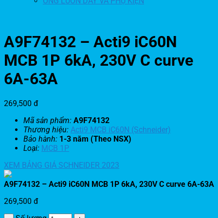
ỐNG LUỒN DÂY VÀ PHỤ KIỆN
A9F74132 – Acti9 iC60N
MCB 1P 6kA, 230V C curve
6A-63A
269,500
đ
Mã sản phẩm:
A9F74132
Thương hiệu:
Acti9 MCB iC60N (Schneider)
Bảo hành:
1-3 năm (Theo NSX)
Loại:
MCB 1P
XEM BẢNG GIÁ SCHNEIDER 2023
A9F74132 – Acti9 iC60N MCB 1P 6kA, 230V C curve 6A-63A
269,500
đ