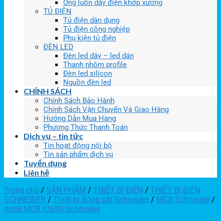
Ống luồn dây điện khớp xương
TỦ ĐIỆN
Tủ điện dân dụng
Tủ điện công nghiệp
Phụ kiện tủ điện
ĐÈN LED
Đèn led dây – led dán
Thanh nhôm profile
Đèn led silicon
Nguồn đèn led
CHÍNH SÁCH
Chính Sách Bảo Hành
Chính Sách Vận Chuyển Và Giao Hàng
Hướng Dẫn Mua Hàng
Phương Thức Thanh Toán
Dịch vụ – tin tức
Tin hoạt động nội bộ
Tin sản phẩm dịch vụ
Tuyển dụng
Liên hệ
Trang chủ
/
SẢN PHẨM
/
THIẾT BỊ ĐIỆN
/
THIẾT BỊ ĐIỆN
SCHNEIDER
/
Thiết bị đóng cắt Schneider
/
MCB Schneider
/
Acti9 MCB iC60N Schneider