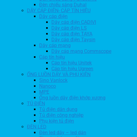
Đèn chiếu sáng Duhal
DÂY CÁP ĐIỆN- CÁP TÍN HIỆU
Dây cáp điện
Dây cáp điện CADIVI
Dây cáp điện LS
Dây cáp điện TAYA
Dây cáp điện Taysin
Dây cáp mạng
Dây cáp mạng Commscope
Cáp tín hiệu
Cáp tín hiệu Unitek
Cáp tín hiệu Ugreen
ỐNG LUỒN DÂY VÀ PHỤ KIỆN
Sino Vanlock
Nanoco
MPE
Ống luồn dây điện khớp xương
TỦ ĐIỆN
Tủ điện dân dụng
Tủ điện công nghiệp
Phụ kiện tủ điện
ĐÈN LED
Đèn led dây – led dán