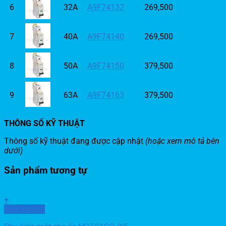
6
32A
A9F74132
269,500
7
40A
A9F74140
269,500
8
50A
A9F74150
379,500
9
63A
A9F74163
379,500
THÔNG SỐ KỸ THUẬT
Thông số kỹ thuật đang được cập nhật
(hoặc xem mô tả bên
dưới)
Sản phẩm tương tự
+
Xem nhanh