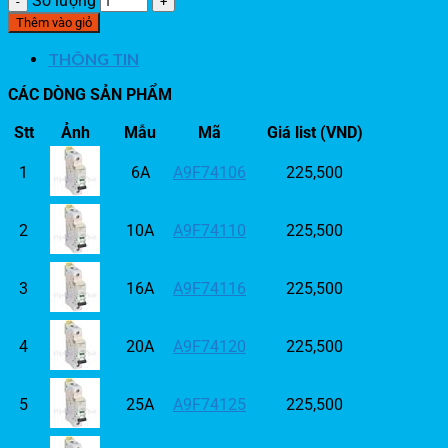
Số lượng
Thêm vào giỏ
THÔNG TIN
CÁC DÒNG SẢN PHẨM
Stt
Ảnh
Mẫu
Mã
Giá list (VND)
1
6A
A9F74106
225,500
2
10A
A9F74110
225,500
3
16A
A9F74116
225,500
4
20A
A9F74120
225,500
5
25A
A9F74125
225,500