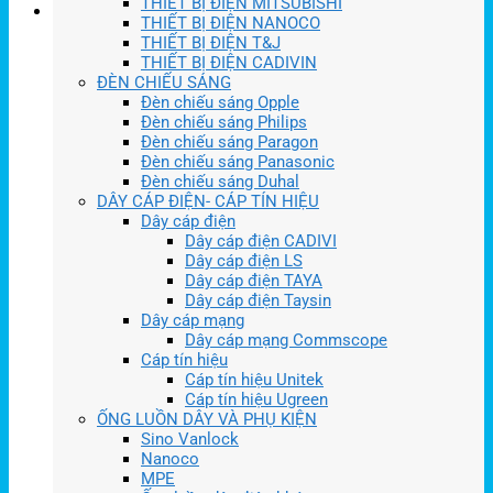
THIẾT BỊ ĐIỆN MITSUBISHI
THIẾT BỊ ĐIỆN NANOCO
THIẾT BỊ ĐIỆN T&J
THIẾT BỊ ĐIỆN CADIVIN
ĐÈN CHIẾU SÁNG
Đèn chiếu sáng Opple
Đèn chiếu sáng Philips
Đèn chiếu sáng Paragon
Đèn chiếu sáng Panasonic
Đèn chiếu sáng Duhal
DÂY CÁP ĐIỆN- CÁP TÍN HIỆU
Dây cáp điện
Dây cáp điện CADIVI
Dây cáp điện LS
Dây cáp điện TAYA
Dây cáp điện Taysin
Dây cáp mạng
Dây cáp mạng Commscope
Cáp tín hiệu
Cáp tín hiệu Unitek
Cáp tín hiệu Ugreen
ỐNG LUỒN DÂY VÀ PHỤ KIỆN
Sino Vanlock
Nanoco
MPE