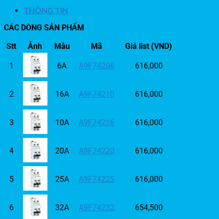
THÔNG TIN
CÁC DÒNG SẢN PHẨM
Stt
Ảnh
Mẫu
Mã
Giá list (VND)
1
6A
A9F74206
616,000
2
16A
A9F74210
616,000
3
10A
A9F74216
616,000
4
20A
A9F74220
616,000
5
25A
A9F74225
616,000
6
32A
A9F74232
654,500