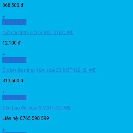
368,500
đ
+
Xem nhanh
Nút che trơn, size S M3T01BC_WE
12,100
đ
+
Xem nhanh
Ổ cắm đa năng 16A, size 2S M3T426_IS_WE
313,500
đ
+
Xem nhanh
Đèn báo đỏ, size S M3TNRD_WE
Liên hệ: 0765 598 599
+