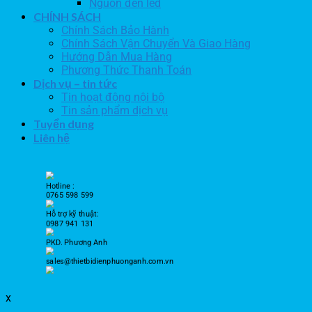
Nguồn đèn led
CHÍNH SÁCH
Chính Sách Bảo Hành
Chính Sách Vận Chuyển Và Giao Hàng
Hướng Dẫn Mua Hàng
Phương Thức Thanh Toán
Dịch vụ – tin tức
Tin hoạt động nội bộ
Tin sản phẩm dịch vụ
Tuyển dụng
Liên hệ
Hotline :
0765 598 599
Hỗ trợ kỹ thuật:
0987 941 131
PKD. Phương Anh
sales@thietbidienphuonganh.com.vn
x