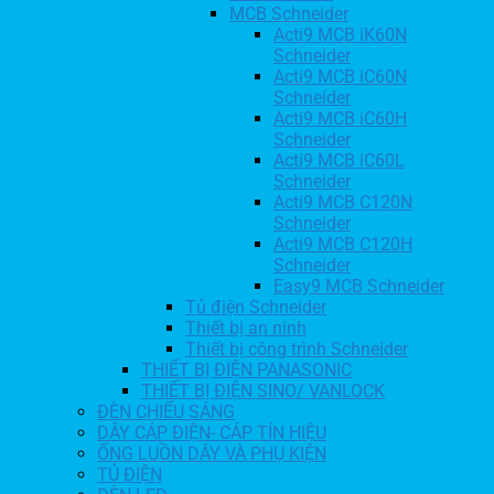
MCB Schneider
Acti9 MCB iK60N
Schneider
Acti9 MCB iC60N
Schneider
Acti9 MCB iC60H
Schneider
Acti9 MCB iC60L
Schneider
Acti9 MCB C120N
Schneider
Acti9 MCB C120H
Schneider
Easy9 MCB Schneider
Tủ điện Schneider
Thiết bị an ninh
Thiết bị công trình Schneider
THIẾT BỊ ĐIỆN PANASONIC
THIẾT BỊ ĐIỆN SINO/ VANLOCK
ĐÈN CHIẾU SÁNG
DÂY CÁP ĐIỆN- CÁP TÍN HIỆU
ỐNG LUỒN DÂY VÀ PHỤ KIỆN
TỦ ĐIỆN