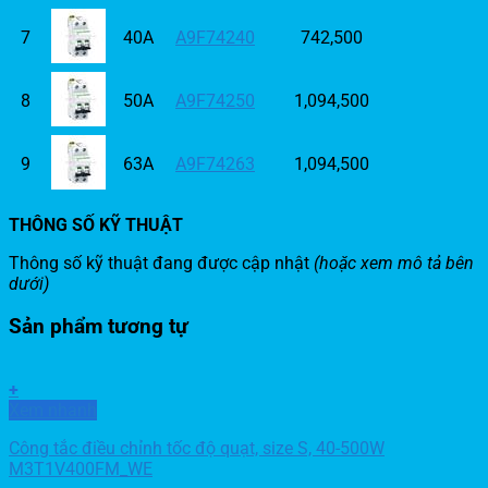
7
40A
A9F74240
742,500
8
50A
A9F74250
1,094,500
9
63A
A9F74263
1,094,500
THÔNG SỐ KỸ THUẬT
Thông số kỹ thuật đang được cập nhật
(hoặc xem mô tả bên
dưới)
Sản phẩm tương tự
+
Xem nhanh
Công tắc điều chỉnh tốc độ quạt, size S, 40-500W
M3T1V400FM_WE