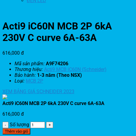
ĐÈN LED
Acti9 iC60N MCB 2P 6kA
230V C curve 6A-63A
616,000
đ
Mã sản phẩm:
A9F74206
Thương hiệu:
Acti9 MCB iC60N (Schneider)
Bảo hành:
1-3 năm (Theo NSX)
Loại:
MCB 2P
XEM BẢNG GIÁ SCHNEIDER 2023
Acti9 iC60N MCB 2P 6kA 230V C curve 6A-63A
616,000
đ
Số lượng
Thêm vào giỏ