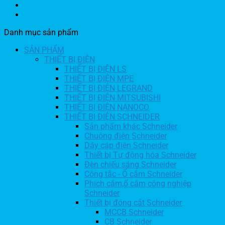
Danh mục sản phẩm
SẢN PHẨM
THIẾT BỊ ĐIỆN
THIẾT BỊ ĐIỆN LS
THIẾT BỊ ĐIỆN MPE
THIẾT BỊ ĐIỆN LEGRAND
THIẾT BỊ ĐIỆN MITSUBISHI
THIẾT BỊ ĐIỆN NANOCO
THIẾT BỊ ĐIỆN SCHNEIDER
Sản phẩm khác Schneider
Chuông điện Schneider
Dây cáp điện Schneider
Thiết bị Tự động hóa Schneider
Đèn chiếu sáng Schneider
Công tắc - Ổ cắm Schneider
Phích cắm,ổ cắm công nghiệp
Schneider
Thiết bị đóng cắt Schneider
MCCB Schneider
CB Schneider