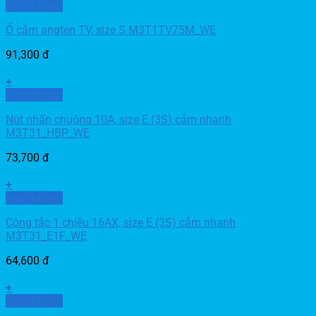
Xem nhanh
Ổ cắm angten TV, size S M3T1TV75M_WE
91,300
đ
+
Xem nhanh
Nút nhấn chuông 10A, size E (3S) cắm nhanh
M3T31_HBP_WE
73,700
đ
+
Xem nhanh
Công tắc 1 chiều 16AX, size E (3S) cắm nhanh
M3T31_E1F_WE
64,600
đ
+
Xem nhanh