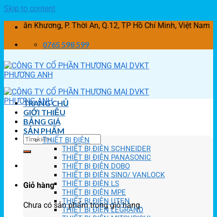
Skip to content
 Khương, P. Thời An, Q.12, TP Hồ Chí Minh, Việt Nam
0765 598 599
TRANG CHỦ
GIỚI THIỆU
BẢNG GIÁ
SẢN PHẨM
THIẾT BỊ ĐIỆN
THIẾT BỊ ĐIỆN SCHNEIDER
THIẾT BỊ ĐIỆN PANASONIC
THIẾT BỊ ĐIỆN DOBO
THIẾT BỊ ĐIỆN SINO/ VANLOCK
THIẾT BỊ ĐIỆN LS
Giỏ hàng
THIẾT BỊ ĐIỆN MPE
THIẾT BỊ ĐIỆN UTEN
Chưa có sản phẩm trong giỏ hàng.
THIẾT BỊ ĐIỆN LEGRAND