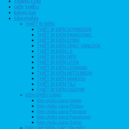
TRANG CHỦ
GIỚI THIỆU
BẢNG GIÁ
SẢN PHẨM
THIẾT BỊ ĐIỆN
THIẾT BỊ ĐIỆN SCHNEIDER
THIẾT BỊ ĐIỆN PANASONIC
THIẾT BỊ ĐIỆN DOBO
THIẾT BỊ ĐIỆN SINO/ VANLOCK
THIẾT BỊ ĐIỆN LS
THIẾT BỊ ĐIỆN MPE
THIẾT BỊ ĐIỆN UTEN
THIẾT BỊ ĐIỆN LEGRAND
THIẾT BỊ ĐIỆN MITSUBISHI
THIẾT BỊ ĐIỆN NANOCO
THIẾT BỊ ĐIỆN T&J
THIẾT BỊ ĐIỆN CADIVIN
ĐÈN CHIẾU SÁNG
Đèn chiếu sáng Opple
Đèn chiếu sáng Philips
Đèn chiếu sáng Paragon
Đèn chiếu sáng Panasonic
Đèn chiếu sáng Duhal
DÂY CÁP ĐIỆN- CÁP TÍN HIỆU