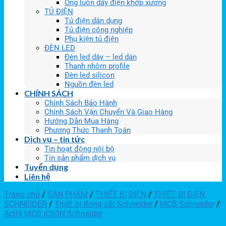
Ống luồn dây điện khớp xương
TỦ ĐIỆN
Tủ điện dân dụng
Tủ điện công nghiệp
Phụ kiện tủ điện
ĐÈN LED
Đèn led dây – led dán
Thanh nhôm profile
Đèn led silicon
Nguồn đèn led
CHÍNH SÁCH
Chính Sách Bảo Hành
Chính Sách Vận Chuyển Và Giao Hàng
Hướng Dẫn Mua Hàng
Phương Thức Thanh Toán
Dịch vụ – tin tức
Tin hoạt động nội bộ
Tin sản phẩm dịch vụ
Tuyển dụng
Liên hệ
Trang chủ
/
SẢN PHẨM
/
THIẾT BỊ ĐIỆN
/
THIẾT BỊ ĐIỆN
SCHNEIDER
/
Thiết bị đóng cắt Schneider
/
MCB Schneider
/
Acti9 MCB iC60N Schneider