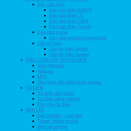
Dây cáp điện
Dây cáp điện CADIVI
Dây cáp điện LS
Dây cáp điện TAYA
Dây cáp điện Taysin
Dây cáp mạng
Dây cáp mạng Commscope
Cáp tín hiệu
Cáp tín hiệu Unitek
Cáp tín hiệu Ugreen
ỐNG LUỒN DÂY VÀ PHỤ KIỆN
Sino Vanlock
Nanoco
MPE
Ống luồn dây điện khớp xương
TỦ ĐIỆN
Tủ điện dân dụng
Tủ điện công nghiệp
Phụ kiện tủ điện
ĐÈN LED
Đèn led dây – led dán
Thanh nhôm profile
Đèn led silicon