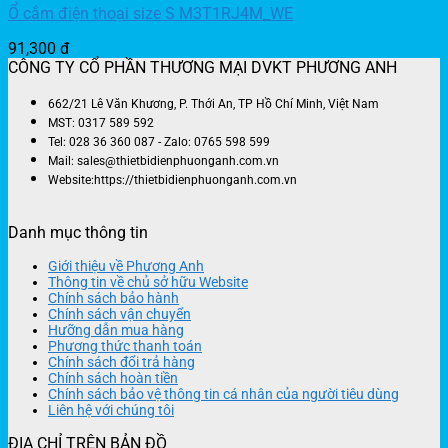
Ổ cắm điện thoại size S M3T1RJ4M_WE
91,300
đ
CÔNG TY CỔ PHẦN THƯƠNG MẠI DVKT PHƯƠNG ANH
662/21 Lê Văn Khương, P. Thới An, TP Hồ Chí Minh, Việt Nam
MST: 0317 589 592
Tel: 028 36 360 087 - Zalo: 0765 598 599
Mail: sales@thietbidienphuonganh.com.vn
Website:https://thietbidienphuonganh.com.vn
Danh mục thông tin
Giới thiệu về Phương Anh
Thông tin về chủ sở hữu Website
Chính sách bảo hành
Chính sách vận chuyển
Hưỡng dẫn mua hàng
Phương thức thanh toán
Chính sách đổi trả hàng
Chính sách hoàn tiền
Chính sách bảo vệ thông tin cá nhân của người tiêu dùng
Liên hệ với chúng tôi
ĐỊA CHỈ TRÊN BẢN ĐỒ