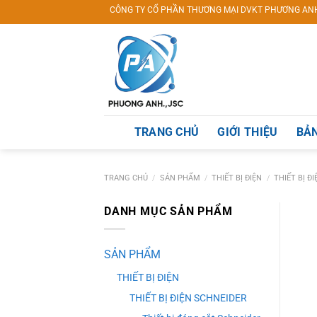
Skip
CÔNG TY CỔ PHẦN THƯƠNG MẠI DVKT PHƯƠNG ANH KÍNH CHÀO 
to
content
TRANG CHỦ
GIỚI THIỆU
BẢN
TRANG CHỦ
/
SẢN PHẨM
/
THIẾT BỊ ĐIỆN
/
THIẾT BỊ Đ
DANH MỤC SẢN PHẨM
SẢN PHẨM
THIẾT BỊ ĐIỆN
THIẾT BỊ ĐIỆN SCHNEIDER