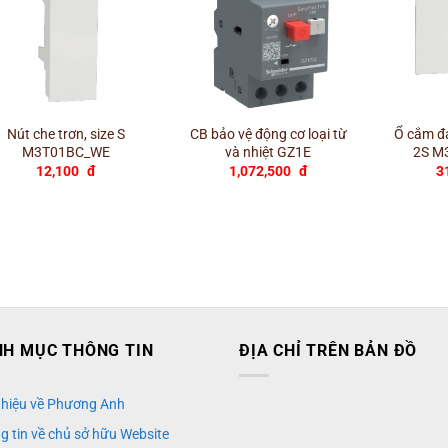
+
+
+
Nút che trơn, size S
CB bảo vệ động cơ loại từ
Ổ cắm đa
M3T01BC_WE
và nhiệt GZ1E
2S M
12,100
đ
1,072,500
đ
3
H MỤC THÔNG TIN
ĐỊA CHỈ TRÊN BẢN ĐỒ
 thiệu về Phương Anh
g tin về chủ sở hữu Website