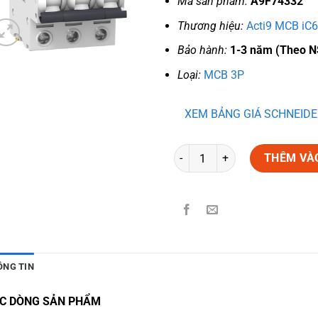
Mã sản phẩm:
A9F74332
Thương hiệu:
Acti9 MCB iC6
Bảo hành:
1-3 năm (Theo N
Loại:
MCB 3P
XEM BẢNG GIÁ SCHNEIDE
Số lượng
THÊM VÀ
ÔNG TIN
C DÒNG SẢN PHẨM