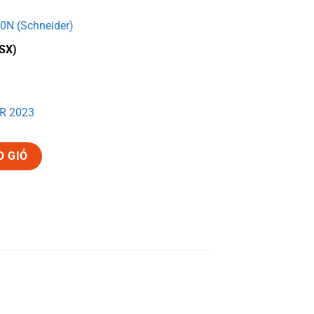
0N (Schneider)
SX)
R 2023
O GIỎ