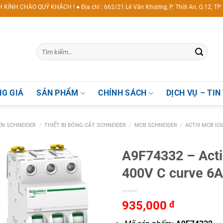
QUÝ KHÁCH ! ● Địa chỉ : 662/21 Lê Văn Khương, P. Thời An, Q.12, TP Hồ Chí
G GIÁ
SẢN PHẨM
CHÍNH SÁCH
DỊCH VỤ – TIN
IỆN SCHNEIDER
/
THIẾT BỊ ĐÓNG CẮT SCHNEIDER
/
MCB SCHNEIDER
/
ACTI9 MCB IC
A9F74332 – Act
400V C curve 6
935,000
đ