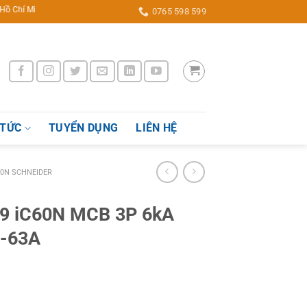
 Minh, Việt Nam
0765 598 599
 TỨC
TUYỂN DỤNG
LIÊN HỆ
60N SCHNEIDER
i9 iC60N MCB 3P 6kA
A-63A