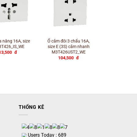
+
+
 năng 16A, size
Ổ cắm đôi 3 chấu 16A,
Bổ ổ cắm đôi 3
3T426_IS_WE
size E (3S) cắm nhanh
có công tắc c
M3T426UST2_WE
M3T_SIS
13,500
đ
104,500
đ
176,000
THỐNG KÊ
Users Today : 689