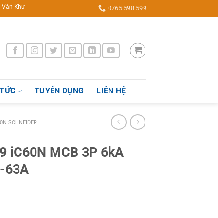
g, P. Thời An, Q.12, TP Hồ Chí Minh, Việt Nam
0765 598 599
 TỨC
TUYỂN DỤNG
LIÊN HỆ
60N SCHNEIDER
i9 iC60N MCB 3P 6kA
A-63A