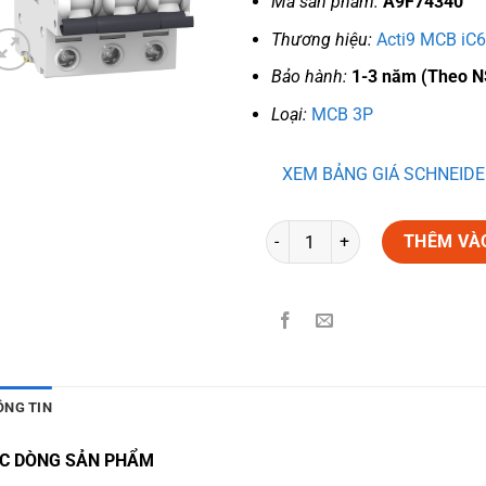
Mã sản phẩm:
A9F74340
Thương hiệu:
Acti9 MCB iC6
Bảo hành:
1-3 năm (Theo N
Loại:
MCB 3P
XEM BẢNG GIÁ SCHNEIDE
Số lượng
THÊM VÀ
ÔNG TIN
C DÒNG SẢN PHẨM