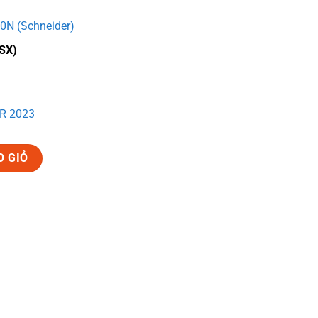
0N (Schneider)
SX)
R 2023
O GIỎ