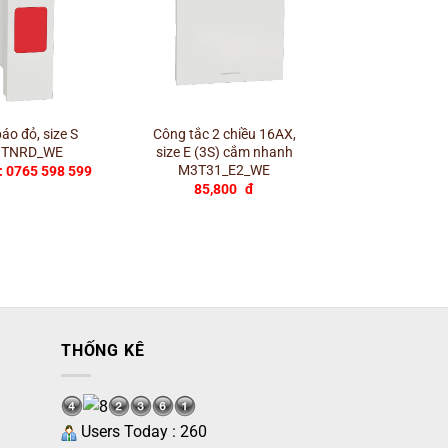
+
+
áo đỏ, size S
Công tắc 2 chiều 16AX,
Bổ ổ cắm đôi 3
TNRD_WE
size E (3S) cắm nhanh
có công tắc c
M3T31_E2_WE
M3T_SIS
: 0765 598 599
85,800
đ
176,000
THỐNG KÊ
Users Today : 260