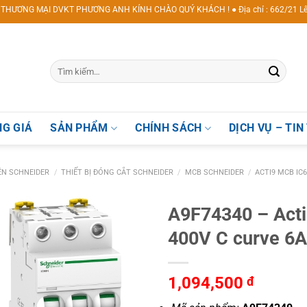
MẠI DVKT PHƯƠNG ANH KÍNH CHÀO QUÝ KHÁCH ! ● Địa chỉ : 662/21 Lê Văn Khươn
G GIÁ
SẢN PHẨM
CHÍNH SÁCH
DỊCH VỤ – TIN
IỆN SCHNEIDER
/
THIẾT BỊ ĐÓNG CẮT SCHNEIDER
/
MCB SCHNEIDER
/
ACTI9 MCB IC
A9F74340 – Act
400V C curve 6
1,094,500
đ