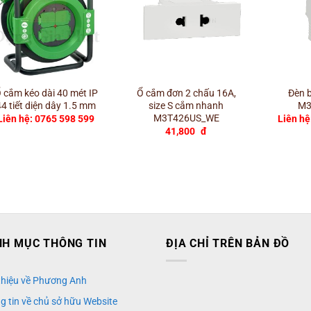
+
+
+
 cắm kéo dài 40 mét IP
Ổ cắm đơn 2 chấu 16A,
Đèn b
44 tiết diện dây 1.5 mm
size S cắm nhanh
M3
M3T426US_WE
Liên hệ: 0765 598 599
Liên hệ
41,800
đ
H MỤC THÔNG TIN
ĐỊA CHỈ TRÊN BẢN ĐỒ
 thiệu về Phương Anh
g tin về chủ sở hữu Website