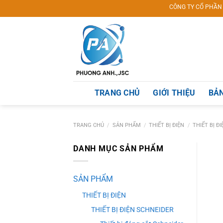
Skip
CÔNG TY CỔ PHẦN THƯƠNG 
to
content
TRANG CHỦ
GIỚI THIỆU
BẢN
TRANG CHỦ
/
SẢN PHẨM
/
THIẾT BỊ ĐIỆN
/
THIẾT BỊ Đ
DANH MỤC SẢN PHẨM
SẢN PHẨM
THIẾT BỊ ĐIỆN
THIẾT BỊ ĐIỆN SCHNEIDER