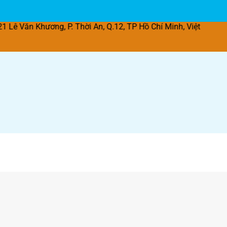
ơng, P. Thời An, Q.12, TP Hồ Chí Minh, Việt Nam