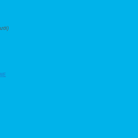
ưới)
_WE