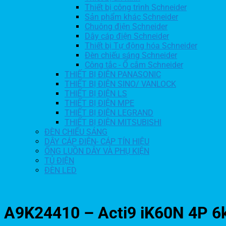
Thiết bị công trình Schneider
Sản phẩm khác Schneider
Chuông điện Schneider
Dây cáp điện Schneider
Thiết bị Tự động hóa Schneider
Đèn chiếu sáng Schneider
Công tắc - Ổ cắm Schneider
THIẾT BỊ ĐIỆN PANASONIC
THIẾT BỊ ĐIỆN SINO/ VANLOCK
THIẾT BỊ ĐIỆN LS
THIẾT BỊ ĐIỆN MPE
THIẾT BỊ ĐIỆN LEGRAND
THIẾT BỊ ĐIỆN MITSUBISHI
ĐÈN CHIẾU SÁNG
DÂY CÁP ĐIỆN- CÁP TÍN HIỆU
ỐNG LUỒN DÂY VÀ PHỤ KIỆN
TỦ ĐIỆN
ĐÈN LED
A9K24410 – Acti9 iK60N 4P 6