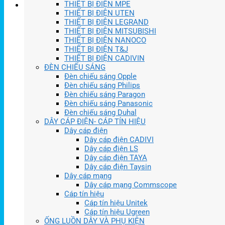
THIẾT BỊ ĐIỆN MPE
THIẾT BỊ ĐIỆN UTEN
THIẾT BỊ ĐIỆN LEGRAND
THIẾT BỊ ĐIỆN MITSUBISHI
THIẾT BỊ ĐIỆN NANOCO
THIẾT BỊ ĐIỆN T&J
THIẾT BỊ ĐIỆN CADIVIN
ĐÈN CHIẾU SÁNG
Đèn chiếu sáng Opple
Đèn chiếu sáng Philips
Đèn chiếu sáng Paragon
Đèn chiếu sáng Panasonic
Đèn chiếu sáng Duhal
DÂY CÁP ĐIỆN- CÁP TÍN HIỆU
Dây cáp điện
Dây cáp điện CADIVI
Dây cáp điện LS
Dây cáp điện TAYA
Dây cáp điện Taysin
Dây cáp mạng
Dây cáp mạng Commscope
Cáp tín hiệu
Cáp tín hiệu Unitek
Cáp tín hiệu Ugreen
ỐNG LUỒN DÂY VÀ PHỤ KIỆN