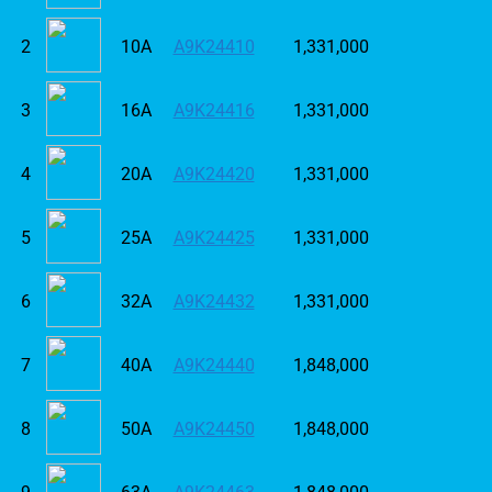
2
10A
A9K24410
1,331,000
3
16A
A9K24416
1,331,000
4
20A
A9K24420
1,331,000
5
25A
A9K24425
1,331,000
6
32A
A9K24432
1,331,000
7
40A
A9K24440
1,848,000
8
50A
A9K24450
1,848,000