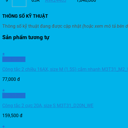
9
63A
A9K24463
1,848,000
THÔNG SỐ KỸ THUẬT
Thông số kỹ thuật đang được cập nhật
(hoặc xem mô tả bên d
Sản phẩm tương tự
+
Xem nhanh
Công tắc 2 chiều 16AX, size M (1.5S) cắm nhanh M3T31_M2
77,000
đ
+
Xem nhanh
Công tắc 2 cực 20A, size S M3T31_D20N_WE
159,500
đ
+