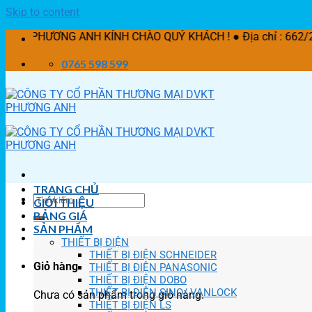
Skip to content
G ANH KÍNH CHÀO QUÝ KHÁCH ! ● Địa chỉ : 662/21 Lê Văn Khư
0765 598 599
TRANG CHỦ
GIỚI THIỆU
BẢNG GIÁ
SẢN PHẨM
THIẾT BỊ ĐIỆN
THIẾT BỊ ĐIỆN SCHNEIDER
Giỏ hàng
THIẾT BỊ ĐIỆN PANASONIC
THIẾT BỊ ĐIỆN DOBO
THIẾT BỊ ĐIỆN SINO/ VANLOCK
Chưa có sản phẩm trong giỏ hàng.
THIẾT BỊ ĐIỆN LS