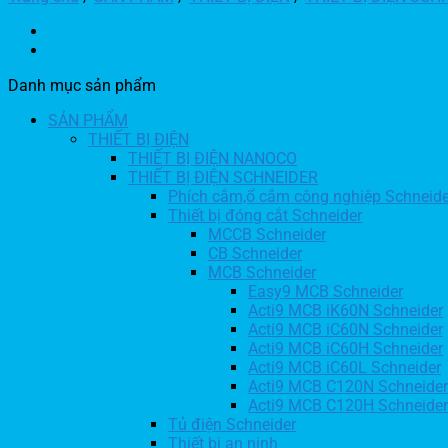
Danh mục sản phẩm
SẢN PHẨM
THIẾT BỊ ĐIỆN
THIẾT BỊ ĐIỆN NANOCO
THIẾT BỊ ĐIỆN SCHNEIDER
Phích cắm,ổ cắm công nghiệp Schneide
Thiết bị đóng cắt Schneider
MCCB Schneider
CB Schneider
MCB Schneider
Easy9 MCB Schneider
Acti9 MCB iK60N Schneider
Acti9 MCB iC60N Schneider
Acti9 MCB iC60H Schneider
Acti9 MCB iC60L Schneider
Acti9 MCB C120N Schneider
Acti9 MCB C120H Schneider
Tủ điện Schneider
Thiết bị an ninh