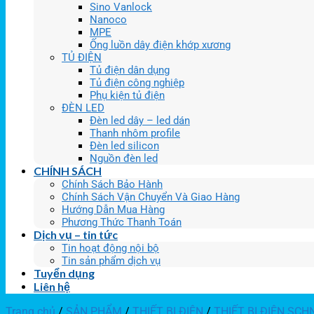
Sino Vanlock
Nanoco
MPE
Ống luồn dây điện khớp xương
TỦ ĐIỆN
Tủ điện dân dụng
Tủ điện công nghiệp
Phụ kiện tủ điện
ĐÈN LED
Đèn led dây – led dán
Thanh nhôm profile
Đèn led silicon
Nguồn đèn led
CHÍNH SÁCH
Chính Sách Bảo Hành
Chính Sách Vận Chuyển Và Giao Hàng
Hướng Dẫn Mua Hàng
Phương Thức Thanh Toán
Dịch vụ – tin tức
Tin hoạt động nội bộ
Tin sản phẩm dịch vụ
Tuyển dụng
Liên hệ
Trang chủ
/
SẢN PHẨM
/
THIẾT BỊ ĐIỆN
/
THIẾT BỊ ĐIỆN SCH