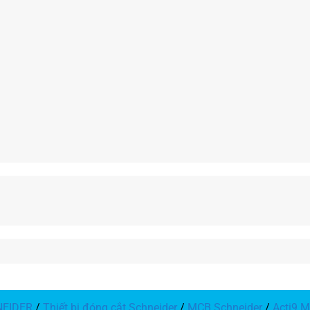
NEIDER
/
Thiết bị đóng cắt Schneider
/
MCB Schneider
/
Acti9 