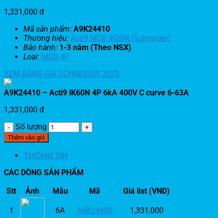
1,331,000
đ
Mã sản phẩm:
A9K24410
Thương hiệu:
Acti9 MCB iK60N (Schneider)
Bảo hành:
1-3 năm (Theo NSX)
Loại:
MCB 4P
XEM BẢNG GIÁ SCHNEIDER 2023
A9K24410 – Acti9 iK60N 4P 6kA 400V C curve 6-63A
1,331,000
đ
Số lượng
Thêm vào giỏ
THÔNG TIN
CÁC DÒNG SẢN PHẨM
Stt
Ảnh
Mẫu
Mã
Giá list (VND)
1
6A
A9K24406
1,331,000