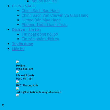
Nguồn đèn led
CHÍNH SÁCH
Chính Sách Bảo Hành
Chính Sách Vận Chuyển Và Giao Hàng
Hướng Dẫn Mua Hàng
Phương Thức Thanh Toán
Dịch vụ – tin tức
Tin hoạt động nội bộ
Tin sản phẩm dịch vụ
Tuyển dụng
Liên hệ
Hotline :
0765 598 599
Hỗ trợ kỹ thuật:
0987 941 131
PKD. Phương Anh
sales@thietbidienphuonganh.com.vn
x