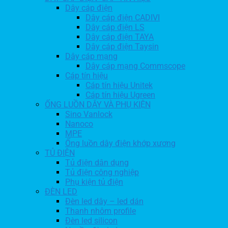
Dây cáp điện
Dây cáp điện CADIVI
Dây cáp điện LS
Dây cáp điện TAYA
Dây cáp điện Taysin
Dây cáp mạng
Dây cáp mạng Commscope
Cáp tín hiệu
Cáp tín hiệu Unitek
Cáp tín hiệu Ugreen
ỐNG LUỒN DÂY VÀ PHỤ KIỆN
Sino Vanlock
Nanoco
MPE
Ống luồn dây điện khớp xương
TỦ ĐIỆN
Tủ điện dân dụng
Tủ điện công nghiệp
Phụ kiện tủ điện
ĐÈN LED
Đèn led dây – led dán
Thanh nhôm profile
Đèn led silicon