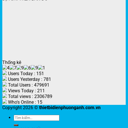
Thống kê
Users Today : 151
Users Yesterday : 781
Total Users : 479691
Views Today : 211
Total views : 2306789
Who's Online : 15
Copyright 2026 ©
thietbidienphuonganh.com.vn