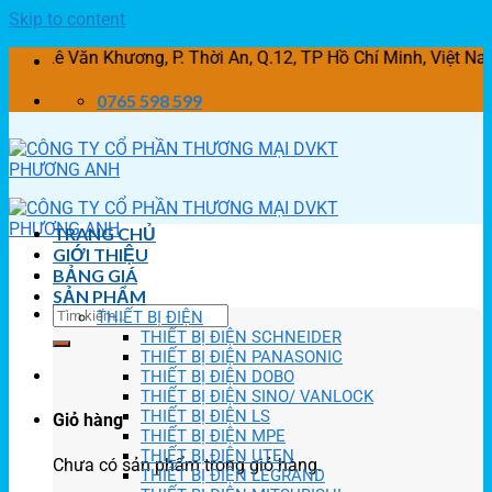
Skip to content
 Văn Khương, P. Thời An, Q.12, TP Hồ Chí Minh, Việt Nam
0765 598 599
TRANG CHỦ
GIỚI THIỆU
BẢNG GIÁ
SẢN PHẨM
THIẾT BỊ ĐIỆN
THIẾT BỊ ĐIỆN SCHNEIDER
THIẾT BỊ ĐIỆN PANASONIC
THIẾT BỊ ĐIỆN DOBO
THIẾT BỊ ĐIỆN SINO/ VANLOCK
THIẾT BỊ ĐIỆN LS
Giỏ hàng
THIẾT BỊ ĐIỆN MPE
THIẾT BỊ ĐIỆN UTEN
Chưa có sản phẩm trong giỏ hàng.
THIẾT BỊ ĐIỆN LEGRAND