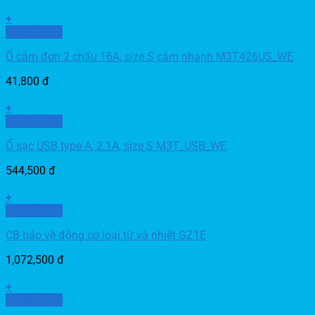
+
Xem nhanh
Ổ cắm đơn 2 chấu 16A, size S cắm nhanh M3T426US_WE
41,800
đ
+
Xem nhanh
Ổ sạc USB type A, 2.1A, size S M3T_USB_WE
544,500
đ
+
Xem nhanh
CB bảo vệ động cơ loại từ và nhiệt GZ1E
1,072,500
đ
+
Xem nhanh