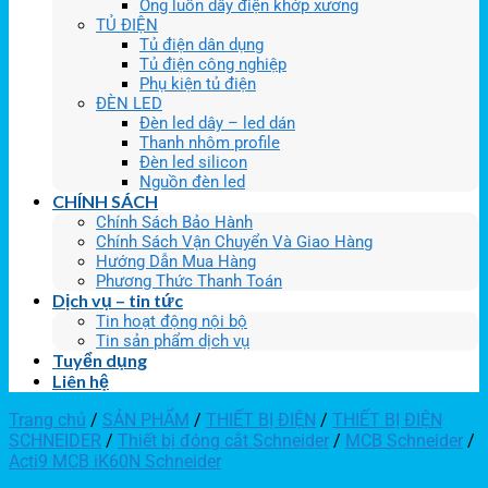
Ống luồn dây điện khớp xương
TỦ ĐIỆN
Tủ điện dân dụng
Tủ điện công nghiệp
Phụ kiện tủ điện
ĐÈN LED
Đèn led dây – led dán
Thanh nhôm profile
Đèn led silicon
Nguồn đèn led
CHÍNH SÁCH
Chính Sách Bảo Hành
Chính Sách Vận Chuyển Và Giao Hàng
Hướng Dẫn Mua Hàng
Phương Thức Thanh Toán
Dịch vụ – tin tức
Tin hoạt động nội bộ
Tin sản phẩm dịch vụ
Tuyển dụng
Liên hệ
Trang chủ
/
SẢN PHẨM
/
THIẾT BỊ ĐIỆN
/
THIẾT BỊ ĐIỆN
SCHNEIDER
/
Thiết bị đóng cắt Schneider
/
MCB Schneider
/
Acti9 MCB iK60N Schneider