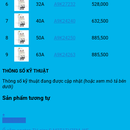
6
32A
A9K27232
528,000
7
40A
A9K24240
632,500
8
50A
A9K24250
885,500
9
63A
A9K24263
885,500
THÔNG SỐ KỸ THUẬT
Thông số kỹ thuật đang được cập nhật
(hoặc xem mô tả bên
dưới)
Sản phẩm tương tự
+
Xem nhanh