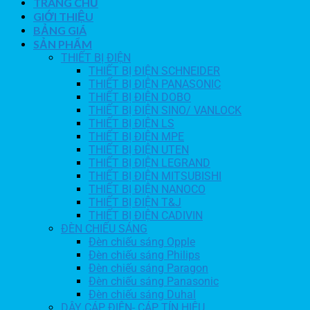
TRANG CHỦ
GIỚI THIỆU
BẢNG GIÁ
SẢN PHẨM
THIẾT BỊ ĐIỆN
THIẾT BỊ ĐIỆN SCHNEIDER
THIẾT BỊ ĐIỆN PANASONIC
THIẾT BỊ ĐIỆN DOBO
THIẾT BỊ ĐIỆN SINO/ VANLOCK
THIẾT BỊ ĐIỆN LS
THIẾT BỊ ĐIỆN MPE
THIẾT BỊ ĐIỆN UTEN
THIẾT BỊ ĐIỆN LEGRAND
THIẾT BỊ ĐIỆN MITSUBISHI
THIẾT BỊ ĐIỆN NANOCO
THIẾT BỊ ĐIỆN T&J
THIẾT BỊ ĐIỆN CADIVIN
ĐÈN CHIẾU SÁNG
Đèn chiếu sáng Opple
Đèn chiếu sáng Philips
Đèn chiếu sáng Paragon
Đèn chiếu sáng Panasonic
Đèn chiếu sáng Duhal
DÂY CÁP ĐIỆN- CÁP TÍN HIỆU