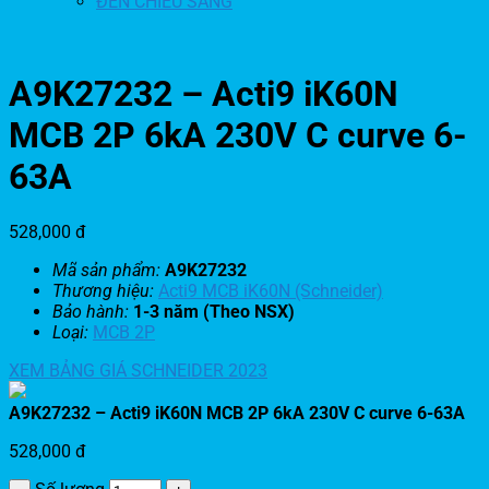
ĐÈN CHIẾU SÁNG
A9K27232 – Acti9 iK60N
MCB 2P 6kA 230V C curve 6-
63A
528,000
đ
Mã sản phẩm:
A9K27232
Thương hiệu:
Acti9 MCB iK60N (Schneider)
Bảo hành:
1-3 năm (Theo NSX)
Loại:
MCB 2P
XEM BẢNG GIÁ SCHNEIDER 2023
A9K27232 – Acti9 iK60N MCB 2P 6kA 230V C curve 6-63A
528,000
đ