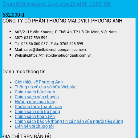
Ổ sạc USB type A+C, 2.4A, size 2S M3T_USB2_WE
682,000
đ
CÔNG TY CỔ PHẦN THƯƠNG MẠI DVKT PHƯƠNG ANH
662/21 Lê Văn Khương, P. Thới An, TP Hồ Chí Minh, Việt Nam
MST: 0317 589 592
Tel: 028 36 360 087 - Zalo: 0765 598 599
Mail: sales@thietbidienphuonganh.com.vn
Website:https://thietbidienphuonganh.com.vn
Danh mục thông tin
Giới thiệu về Phương Anh
Thông tin về chủ sở hữu Website
Chính sách bảo hành
Chính sách vận chuyển
Hưỡng dẫn mua hàng
Phương thức thanh toán
Chính sách đổi trả hàng
Chính sách hoàn tiền
Chính sách bảo vệ thông tin cá nhân của người tiêu dùng
Liên hệ với chúng tôi
ĐỊA CHỈ TRÊN BẢN ĐỒ