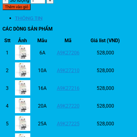
Số lượng
Thêm vào giỏ
THÔNG TIN
CÁC DÒNG SẢN PHẨM
Stt
Ảnh
Mẫu
Mã
Giá list (VND)
1
6A
A9K27206
528,000
2
10A
A9K27210
528,000
3
16A
A9K27216
528,000
4
20A
A9K27220
528,000
5
25A
A9K27225
528,000