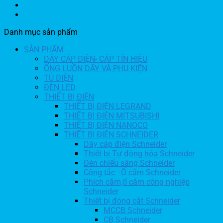
Danh mục sản phẩm
SẢN PHẨM
DÂY CÁP ĐIỆN- CÁP TÍN HIỆU
ỐNG LUỒN DÂY VÀ PHỤ KIỆN
TỦ ĐIỆN
ĐÈN LED
THIẾT BỊ ĐIỆN
THIẾT BỊ ĐIỆN LEGRAND
THIẾT BỊ ĐIỆN MITSUBISHI
THIẾT BỊ ĐIỆN NANOCO
THIẾT BỊ ĐIỆN SCHNEIDER
Dây cáp điện Schneider
Thiết bị Tự động hóa Schneider
Đèn chiếu sáng Schneider
Công tắc - Ổ cắm Schneider
Phích cắm,ổ cắm công nghiệp
Schneider
Thiết bị đóng cắt Schneider
MCCB Schneider
CB Schneider