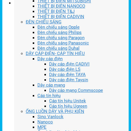
THIẾT BỊ ĐIỆN MITSUBISHI
THIẾT BỊ ĐIỆN NANOCO
THIẾT BỊ ĐIỆN T&J
THIẾT BỊ ĐIỆN CADIVIN
ĐÈN CHIẾU SÁNG
Đèn chiếu sáng Opple
Đèn chiếu sáng Philips
Đèn chiếu sáng Paragon
Đèn chiếu sáng Panasonic
Đèn chiếu sáng Duhal
DÂY CÁP ĐIỆN- CÁP TÍN HIỆU
Dây cáp điện
Dây cáp điện CADIVI
Dây cáp điện LS
Dây cáp điện TAYA
Dây cáp điện Taysin
Dây cáp mạng
Dây cáp mạng Commscope
Cáp tín hiệu
Cáp tín hiệu Unitek
Cáp tín hiệu Ugreen
ỐNG LUỒN DÂY VÀ PHỤ KIỆN
Sino Vanlock
Nanoco
MPE