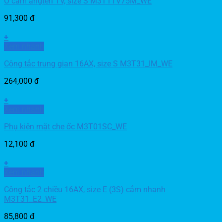
Ổ cắm angten TV, size S M3T1TV75M_WE
91,300
đ
+
Xem nhanh
Công tắc trung gian 16AX, size S M3T31_IM_WE
264,000
đ
+
Xem nhanh
Phụ kiện mặt che ốc M3T01SC_WE
12,100
đ
+
Xem nhanh
Công tắc 2 chiều 16AX, size E (3S) cắm nhanh
M3T31_E2_WE
85,800
đ