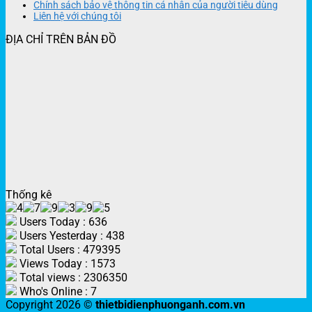
Chính sách bảo vệ thông tin cá nhân của người tiêu dùng
Liên hệ với chúng tôi
ĐỊA CHỈ TRÊN BẢN ĐỒ
Thống kê
Users Today : 636
Users Yesterday : 438
Total Users : 479395
Views Today : 1573
Total views : 2306350
Who's Online : 7
Copyright 2026 ©
thietbidienphuonganh.com.vn