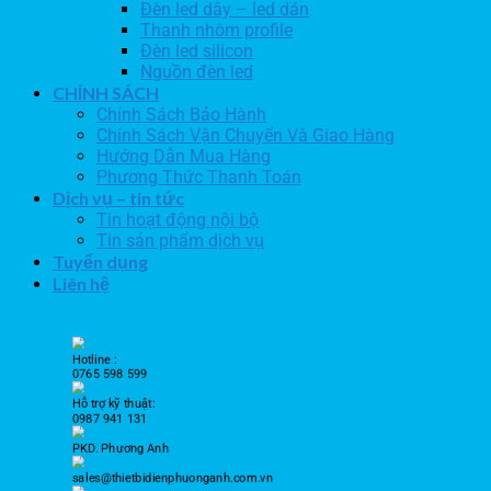
Đèn led dây – led dán
Thanh nhôm profile
Đèn led silicon
Nguồn đèn led
CHÍNH SÁCH
Chính Sách Bảo Hành
Chính Sách Vận Chuyển Và Giao Hàng
Hướng Dẫn Mua Hàng
Phương Thức Thanh Toán
Dịch vụ – tin tức
Tin hoạt động nội bộ
Tin sản phẩm dịch vụ
Tuyển dụng
Liên hệ
Hotline :
0765 598 599
Hỗ trợ kỹ thuật:
0987 941 131
PKD. Phương Anh
sales@thietbidienphuonganh.com.vn