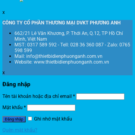
x
CÔNG TY CỔ PHẦN THƯƠNG MẠI DVKT PHƯƠNG ANH
662/21 Lê Văn Khương, P. Thới An, Q.12, TP Hồ Chí
Minh, Việt Nam
MST: 0317 589 592 - Tell: 028 36 360 087 - Zalo: 0765
598 599
Mail: info@thietbidienphuonganh.com.vn
Website: www.thietbidienphuonganh.com.vn
x
Đăng nhập
Tên tài khoản hoặc địa chỉ email
*
Mật khẩu
*
Ghi nhớ mật khẩu
Đăng nhập
Quên mật khẩu?