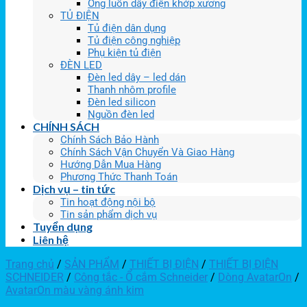
Ống luồn dây điện khớp xương
TỦ ĐIỆN
Tủ điện dân dụng
Tủ điện công nghiệp
Phụ kiện tủ điện
ĐÈN LED
Đèn led dây – led dán
Thanh nhôm profile
Đèn led silicon
Nguồn đèn led
CHÍNH SÁCH
Chính Sách Bảo Hành
Chính Sách Vận Chuyển Và Giao Hàng
Hướng Dẫn Mua Hàng
Phương Thức Thanh Toán
Dịch vụ – tin tức
Tin hoạt động nội bộ
Tin sản phẩm dịch vụ
Tuyển dụng
Liên hệ
Trang chủ
/
SẢN PHẨM
/
THIẾT BỊ ĐIỆN
/
THIẾT BỊ ĐIỆN
SCHNEIDER
/
Công tắc - Ổ cắm Schneider
/
Dòng AvatarOn
/
AvatarOn màu vàng ánh kim