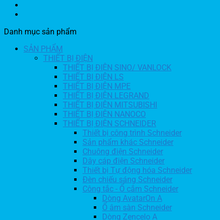
Danh mục sản phẩm
SẢN PHẨM
THIẾT BỊ ĐIỆN
THIẾT BỊ ĐIỆN SINO/ VANLOCK
THIẾT BỊ ĐIỆN LS
THIẾT BỊ ĐIỆN MPE
THIẾT BỊ ĐIỆN LEGRAND
THIẾT BỊ ĐIỆN MITSUBISHI
THIẾT BỊ ĐIỆN NANOCO
THIẾT BỊ ĐIỆN SCHNEIDER
Thiết bị công trình Schneider
Sản phẩm khác Schneider
Chuông điện Schneider
Dây cáp điện Schneider
Thiết bị Tự động hóa Schneider
Đèn chiếu sáng Schneider
Công tắc - Ổ cắm Schneider
Dòng AvatarOn A
Ổ âm sàn Schneider
Dòng Zencelo A