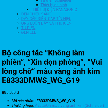
Tủ điện Schneider
Thiết bị an ninh
THIẾT BỊ ĐIỆN PANASONIC
ĐÈN CHIẾU SÁNG
DÂY CÁP ĐIỆN- CÁP TÍN HIỆU
ỐNG LUỒN DÂY VÀ PHỤ KIỆN
TỦ ĐIỆN
ĐÈN LED
Bộ công tắc “Không làm
phiền”, “Xin dọn phòng”, “Vui
lòng chờ” màu vàng ánh kim
E8333DMWS_WG_G19
885,500
đ
Mã sản phẩm:
E8333DMWS_WG_G19
Thương hiệu:
AvatarOn màu vàng ánh kim (Schneider)