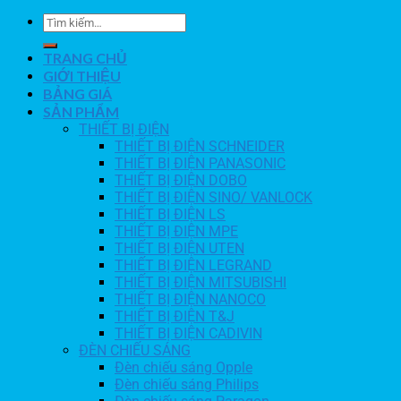
TRANG CHỦ
GIỚI THIỆU
BẢNG GIÁ
SẢN PHẨM
THIẾT BỊ ĐIỆN
THIẾT BỊ ĐIỆN SCHNEIDER
THIẾT BỊ ĐIỆN PANASONIC
THIẾT BỊ ĐIỆN DOBO
THIẾT BỊ ĐIỆN SINO/ VANLOCK
THIẾT BỊ ĐIỆN LS
THIẾT BỊ ĐIỆN MPE
THIẾT BỊ ĐIỆN UTEN
THIẾT BỊ ĐIỆN LEGRAND
THIẾT BỊ ĐIỆN MITSUBISHI
THIẾT BỊ ĐIỆN NANOCO
THIẾT BỊ ĐIỆN T&J
THIẾT BỊ ĐIỆN CADIVIN
ĐÈN CHIẾU SÁNG
Đèn chiếu sáng Opple
Đèn chiếu sáng Philips