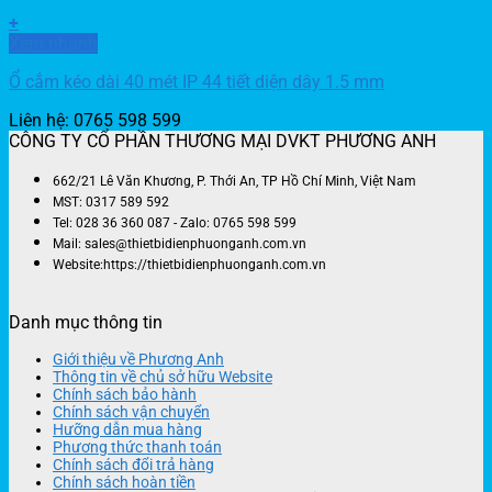
+
Xem nhanh
Ổ cắm kéo dài 40 mét IP 44 tiết diện dây 1.5 mm
Liên hệ: 0765 598 599
CÔNG TY CỔ PHẦN THƯƠNG MẠI DVKT PHƯƠNG ANH
662/21 Lê Văn Khương, P. Thới An, TP Hồ Chí Minh, Việt Nam
MST: 0317 589 592
Tel: 028 36 360 087 - Zalo: 0765 598 599
Mail: sales@thietbidienphuonganh.com.vn
Website:https://thietbidienphuonganh.com.vn
Danh mục thông tin
Giới thiệu về Phương Anh
Thông tin về chủ sở hữu Website
Chính sách bảo hành
Chính sách vận chuyển
Hưỡng dẫn mua hàng
Phương thức thanh toán
Chính sách đổi trả hàng
Chính sách hoàn tiền