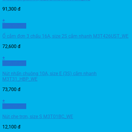
91,300
đ
+
Xem nhanh
Ổ cắm đơn 3 chấu 16A, size 2S cắm nhanh M3T426UST_WE
72,600
đ
+
Xem nhanh
Nút nhấn chuông 10A, size E (3S) cắm nhanh
M3T31_HBP_WE
73,700
đ
+
Xem nhanh
Nút che trơn, size S M3T01BC_WE
12,100
đ