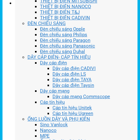
THIẾT BỊ ĐIỆN MITSUBISHI
THIẾT BỊ ĐIỆN NANOCO
THIẾT BỊ ĐIỆN T&J
THIẾT BỊ ĐIỆN CADIVIN
ĐÈN CHIẾU SÁNG
Đèn chiếu sáng Opple
Đèn chiếu sáng Philips
Đèn chiếu sáng Paragon
Đèn chiếu sáng Panasonic
Đèn chiếu sáng Duhal
DÂY CÁP ĐIỆN- CÁP TÍN HIỆU
Dây cáp điện
Dây cáp điện CADIVI
Dây cáp điện LS
Dây cáp điện TAYA
Dây cáp điện Taysin
Dây cáp mạng
Dây cáp mạng Commscope
Cáp tín hiệu
Cáp tín hiệu Unitek
Cáp tín hiệu Ugreen
ỐNG LUỒN DÂY VÀ PHỤ KIỆN
Sino Vanlock
Nanoco
MPE