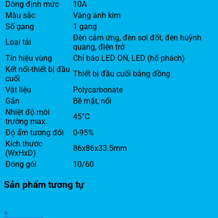
Dòng định mức
10A
Màu sắc
Vàng ánh kim
Số gang
1 gang
Đèn cảm ứng, đèn sợi đốt, đèn huỳnh
Loại tải
quang, điện trở
Tín hiệu vùng
Chỉ báo LED ON, LED (hổ phách)
Kết nối-thiết bị đầu
Thiết bị đầu cuối bằng đồng
cuối
Vật liệu
Polycarbonate
Gắn
Bề mặt, nổi
Nhiệt độ môi
45°C
trường max.
Độ ẩm tương đối
0-95%
Kích thước
86x86x33.5mm
(WxHxD)
Đóng gói
10/60
Sản phẩm tương tự
+