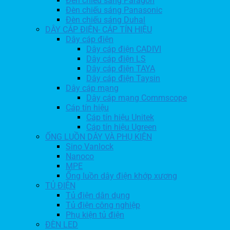
Đèn chiếu sáng Paragon
Đèn chiếu sáng Panasonic
Đèn chiếu sáng Duhal
DÂY CÁP ĐIỆN- CÁP TÍN HIỆU
Dây cáp điện
Dây cáp điện CADIVI
Dây cáp điện LS
Dây cáp điện TAYA
Dây cáp điện Taysin
Dây cáp mạng
Dây cáp mạng Commscope
Cáp tín hiệu
Cáp tín hiệu Unitek
Cáp tín hiệu Ugreen
ỐNG LUỒN DÂY VÀ PHỤ KIỆN
Sino Vanlock
Nanoco
MPE
Ống luồn dây điện khớp xương
TỦ ĐIỆN
Tủ điện dân dụng
Tủ điện công nghiệp
Phụ kiện tủ điện
ĐÈN LED