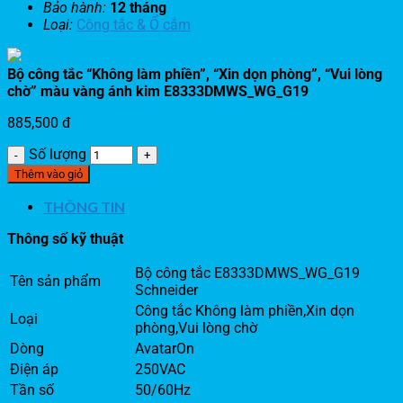
Bảo hành:
12 tháng
Loại:
Công tắc & Ổ cắm
Bộ công tắc “Không làm phiền”, “Xin dọn phòng”, “Vui lòng
chờ” màu vàng ánh kim E8333DMWS_WG_G19
885,500
đ
Số lượng
Thêm vào giỏ
THÔNG TIN
Thông số kỹ thuật
Bộ công tắc E8333DMWS_WG_G19
Tên sản phẩm
Schneider
Công tắc Không làm phiền,Xin dọn
Loại
phòng,Vui lòng chờ
Dòng
AvatarOn
Điện áp
250VAC
Tần số
50/60Hz