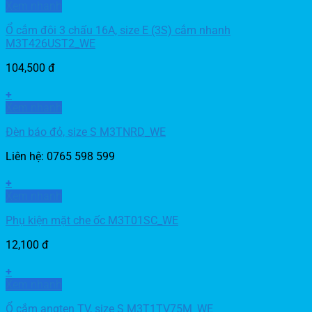
Xem nhanh
Ổ cắm đôi 3 chấu 16A, size E (3S) cắm nhanh
M3T426UST2_WE
104,500
đ
+
Xem nhanh
Đèn báo đỏ, size S M3TNRD_WE
Liên hệ: 0765 598 599
+
Xem nhanh
Phụ kiện mặt che ốc M3T01SC_WE
12,100
đ
+
Xem nhanh
Ổ cắm angten TV, size S M3T1TV75M_WE