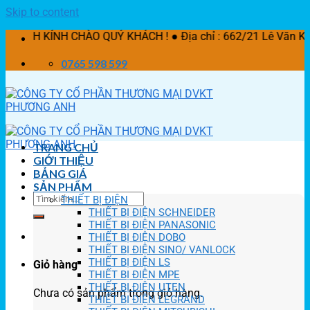
Skip to content
NH CHÀO QUÝ KHÁCH ! ● Địa chỉ : 662/21 Lê Văn Khương, P. 
0765 598 599
TRANG CHỦ
GIỚI THIỆU
BẢNG GIÁ
SẢN PHẨM
THIẾT BỊ ĐIỆN
THIẾT BỊ ĐIỆN SCHNEIDER
THIẾT BỊ ĐIỆN PANASONIC
THIẾT BỊ ĐIỆN DOBO
THIẾT BỊ ĐIỆN SINO/ VANLOCK
THIẾT BỊ ĐIỆN LS
Giỏ hàng
THIẾT BỊ ĐIỆN MPE
THIẾT BỊ ĐIỆN UTEN
Chưa có sản phẩm trong giỏ hàng.
THIẾT BỊ ĐIỆN LEGRAND