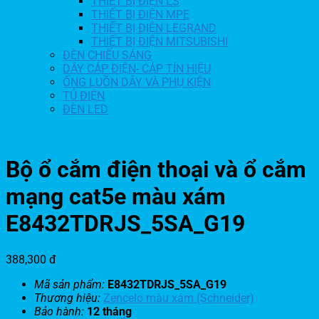
THIẾT BỊ ĐIỆN LS
THIẾT BỊ ĐIỆN MPE
THIẾT BỊ ĐIỆN LEGRAND
THIẾT BỊ ĐIỆN MITSUBISHI
ĐÈN CHIẾU SÁNG
DÂY CÁP ĐIỆN- CÁP TÍN HIỆU
ỐNG LUỒN DÂY VÀ PHỤ KIỆN
TỦ ĐIỆN
ĐÈN LED
Bộ ổ cắm điện thoại và ổ cắm
mạng cat5e màu xám
E8432TDRJS_5SA_G19
388,300
đ
Mã sản phẩm:
E8432TDRJS_5SA_G19
Thương hiệu:
Zencelo màu xám (Schneider)
Bảo hành:
12 tháng