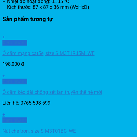
– Nhiệt độ hoạt động: 0…35 °C
– Kích thước: 87 x 87 x 36 mm (WxHxD)
Sản phẩm tương tự
+
Xem nhanh
Ổ cắm mạng cat5e, size S M3T1RJ5M_WE
198,000
đ
+
Xem nhanh
Ổ cắm kéo dài chống sét lan truyền thế hệ mới
Liên hệ: 0765 598 599
+
Xem nhanh
Nút che trơn, size S M3T01BC_WE