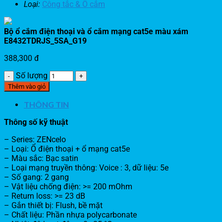
Loại:
Công tắc & Ổ cắm
Bộ ổ cắm điện thoại và ổ cắm mạng cat5e màu xám
E8432TDRJS_5SA_G19
388,300
đ
Số lượng
Thêm vào giỏ
THÔNG TIN
Thông số kỹ thuật
– Series: ZENcelo
– Loại: Ổ điện thoại + ổ mạng cat5e
– Màu sắc: Bạc satin
– Loại mạng truyền thông: Voice : 3, dữ liệu: 5e
– Số gang: 2 gang
– Vật liệu chống điện: >= 200 mOhm
– Return loss: >= 23 dB
– Gắn thiết bị: Flush, bề mặt
– Chất liệu: Phần nhựa polycarbonate