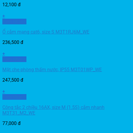
12,100
đ
+
Xem nhanh
Ổ cắm mạng cat6, size S M3T1RJ6M_WE
236,500
đ
+
Xem nhanh
Mặt che phòng thấm nước, IP55 M3T01WP_WE
247,500
đ
+
Xem nhanh
Công tắc 2 chiều 16AX, size M (1.5S) cắm nhanh
M3T31_M2_WE
77,000
đ