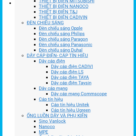
THIẾT BỊ ĐIỆN MITSUBISHI
THIẾT BỊ ĐIỆN NANOCO
THIẾT BỊ ĐIỆN T&J
THIẾT BỊ ĐIỆN CADIVIN
ĐÈN CHIẾU SÁNG
Đèn chiếu sáng Opple
Đèn chiếu sáng Philips
Đèn chiếu sáng Paragon
Đèn chiếu sáng Panasonic
Đèn chiếu sáng Duhal
DÂY CÁP ĐIỆN- CÁP TÍN HIỆU
Dây cáp điện
Dây cáp điện CADIVI
Dây cáp điện LS
Dây cáp điện TAYA
Dây cáp điện Taysin
Dây cáp mạng
Dây cáp mạng Commscope
Cáp tín hiệu
Cáp tín hiệu Unitek
Cáp tín hiệu Ugreen
ỐNG LUỒN DÂY VÀ PHỤ KIỆN
Sino Vanlock
Nanoco
MPE