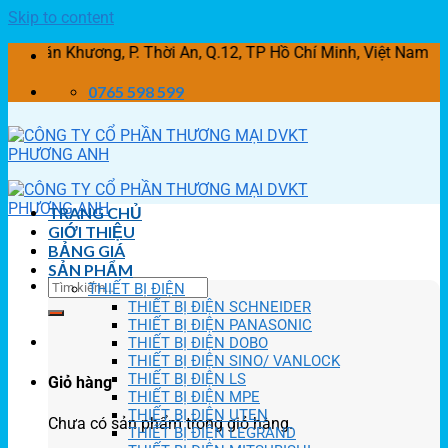
Skip to content
Khương, P. Thời An, Q.12, TP Hồ Chí Minh, Việt Nam
0765 598 599
TRANG CHỦ
GIỚI THIỆU
BẢNG GIÁ
SẢN PHẨM
THIẾT BỊ ĐIỆN
THIẾT BỊ ĐIỆN SCHNEIDER
THIẾT BỊ ĐIỆN PANASONIC
THIẾT BỊ ĐIỆN DOBO
THIẾT BỊ ĐIỆN SINO/ VANLOCK
THIẾT BỊ ĐIỆN LS
Giỏ hàng
THIẾT BỊ ĐIỆN MPE
THIẾT BỊ ĐIỆN UTEN
Chưa có sản phẩm trong giỏ hàng.
THIẾT BỊ ĐIỆN LEGRAND