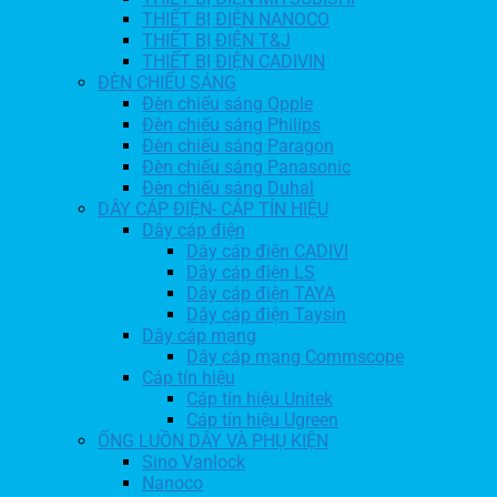
THIẾT BỊ ĐIỆN NANOCO
THIẾT BỊ ĐIỆN T&J
THIẾT BỊ ĐIỆN CADIVIN
ĐÈN CHIẾU SÁNG
Đèn chiếu sáng Opple
Đèn chiếu sáng Philips
Đèn chiếu sáng Paragon
Đèn chiếu sáng Panasonic
Đèn chiếu sáng Duhal
DÂY CÁP ĐIỆN- CÁP TÍN HIỆU
Dây cáp điện
Dây cáp điện CADIVI
Dây cáp điện LS
Dây cáp điện TAYA
Dây cáp điện Taysin
Dây cáp mạng
Dây cáp mạng Commscope
Cáp tín hiệu
Cáp tín hiệu Unitek
Cáp tín hiệu Ugreen
ỐNG LUỒN DÂY VÀ PHỤ KIỆN
Sino Vanlock
Nanoco