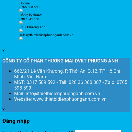
Hotline :
0765 598 599
Hỗ trợ kỹ thuật:
0987 941 131
PKD. Phương Anh
sales@thietbidienphuonganh.com.vn
x
CÔNG TY CỔ PHẦN THƯƠNG MẠI DVKT PHƯƠNG ANH
662/21 Lê Văn Khương, P. Thới An, Q.12, TP Hồ Chí
Minh, Việt Nam
MST: 0317 589 592 - Tell: 028 36 360 087 - Zalo: 0765
598 599
Mail: info@thietbidienphuonganh.com.vn
Website: www.thietbidienphuonganh.com.vn
x
Đăng nhập