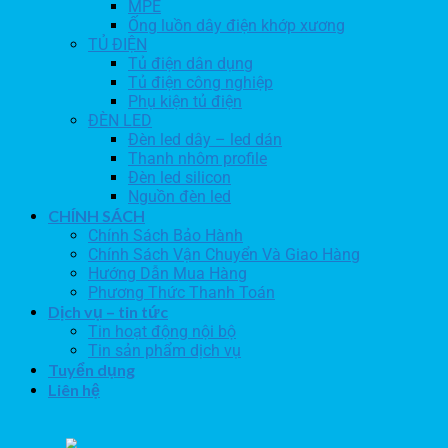
MPE
Ống luồn dây điện khớp xương
TỦ ĐIỆN
Tủ điện dân dụng
Tủ điện công nghiệp
Phụ kiện tủ điện
ĐÈN LED
Đèn led dây – led dán
Thanh nhôm profile
Đèn led silicon
Nguồn đèn led
CHÍNH SÁCH
Chính Sách Bảo Hành
Chính Sách Vận Chuyển Và Giao Hàng
Hướng Dẫn Mua Hàng
Phương Thức Thanh Toán
Dịch vụ – tin tức
Tin hoạt động nội bộ
Tin sản phẩm dịch vụ
Tuyển dụng
Liên hệ