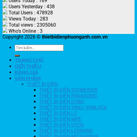
Users Today : 169
Users Yesterday : 438
Total Users : 478928
Views Today : 283
Total views : 2305060
Who's Online : 3
Copyright 2026 ©
thietbidienphuonganh.com.vn
TRANG CHỦ
GIỚI THIỆU
BẢNG GIÁ
SẢN PHẨM
THIẾT BỊ ĐIỆN
THIẾT BỊ ĐIỆN SCHNEIDER
THIẾT BỊ ĐIỆN PANASONIC
THIẾT BỊ ĐIỆN DOBO
THIẾT BỊ ĐIỆN SINO/ VANLOCK
THIẾT BỊ ĐIỆN LS
THIẾT BỊ ĐIỆN MPE
THIẾT BỊ ĐIỆN UTEN
THIẾT BỊ ĐIỆN LEGRAND
THIẾT BỊ ĐIỆN MITSUBISHI