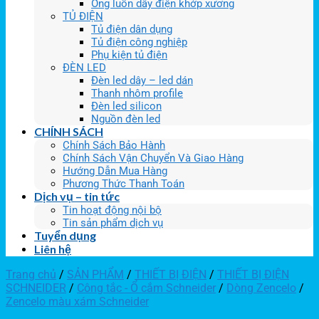
Ống luồn dây điện khớp xương
TỦ ĐIỆN
Tủ điện dân dụng
Tủ điện công nghiệp
Phụ kiện tủ điện
ĐÈN LED
Đèn led dây – led dán
Thanh nhôm profile
Đèn led silicon
Nguồn đèn led
CHÍNH SÁCH
Chính Sách Bảo Hành
Chính Sách Vận Chuyển Và Giao Hàng
Hướng Dẫn Mua Hàng
Phương Thức Thanh Toán
Dịch vụ – tin tức
Tin hoạt động nội bộ
Tin sản phẩm dịch vụ
Tuyển dụng
Liên hệ
Trang chủ
/
SẢN PHẨM
/
THIẾT BỊ ĐIỆN
/
THIẾT BỊ ĐIỆN
SCHNEIDER
/
Công tắc - Ổ cắm Schneider
/
Dòng Zencelo
/
Zencelo màu xám Schneider