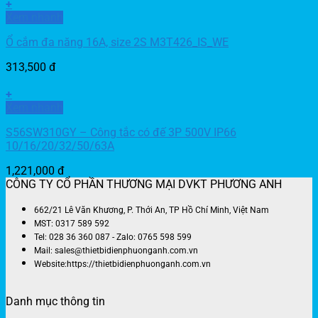
+
Xem nhanh
Ổ cắm đa năng 16A, size 2S M3T426_IS_WE
313,500
đ
+
Xem nhanh
S56SW310GY – Công tắc có đế 3P 500V IP66
10/16/20/32/50/63A
1,221,000
đ
CÔNG TY CỔ PHẦN THƯƠNG MẠI DVKT PHƯƠNG ANH
662/21 Lê Văn Khương, P. Thới An, TP Hồ Chí Minh, Việt Nam
MST: 0317 589 592
Tel: 028 36 360 087 - Zalo: 0765 598 599
Mail: sales@thietbidienphuonganh.com.vn
Website:https://thietbidienphuonganh.com.vn
Danh mục thông tin