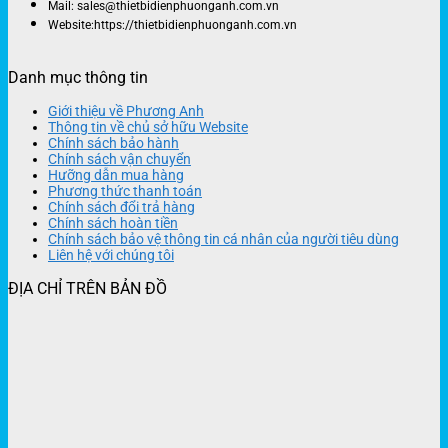
Mail: sales@thietbidienphuonganh.com.vn
Website:https://thietbidienphuonganh.com.vn
Danh mục thông tin
Giới thiệu về Phương Anh
Thông tin về chủ sở hữu Website
Chính sách bảo hành
Chính sách vận chuyển
Hưỡng dẫn mua hàng
Phương thức thanh toán
Chính sách đổi trả hàng
Chính sách hoàn tiền
Chính sách bảo vệ thông tin cá nhân của người tiêu dùng
Liên hệ với chúng tôi
ĐỊA CHỈ TRÊN BẢN ĐỒ