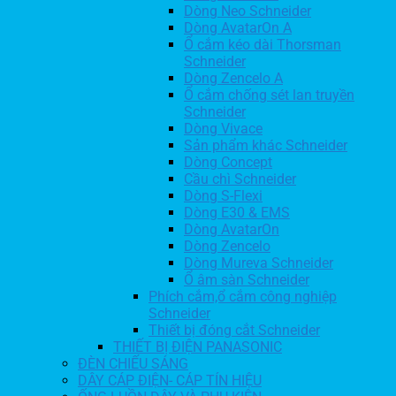
Dòng Neo Schneider
Dòng AvatarOn A
Ổ cắm kéo dài Thorsman
Schneider
Dòng Zencelo A
Ổ cắm chống sét lan truyền
Schneider
Dòng Vivace
Sản phẩm khác Schneider
Dòng Concept
Cầu chì Schneider
Dòng S-Flexi
Dòng E30 & EMS
Dòng AvatarOn
Dòng Zencelo
Dòng Mureva Schneider
Ổ âm sàn Schneider
Phích cắm,ổ cắm công nghiệp
Schneider
Thiết bị đóng cắt Schneider
THIẾT BỊ ĐIỆN PANASONIC
ĐÈN CHIẾU SÁNG
DÂY CÁP ĐIỆN- CÁP TÍN HIỆU