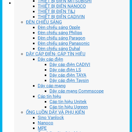
THIẾT BỊ ĐIỆN MITSUBISHI
THIẾT BỊ ĐIỆN NANOCO
THIẾT BỊ ĐIỆN T&J
THIẾT BỊ ĐIỆN CADIVIN
ĐÈN CHIẾU SÁNG
Đèn chiếu sáng Opple
Đèn chiếu sáng Philips
Đèn chiếu sáng Paragon
Đèn chiếu sáng Panasonic
Đèn chiếu sáng Duhal
DÂY CÁP ĐIỆN- CÁP TÍN HIỆU
Dây cáp điện
Dây cáp điện CADIVI
Dây cáp điện LS
Dây cáp điện TAYA
Dây cáp điện Taysin
Dây cáp mạng
Dây cáp mạng Commscope
Cáp tín hiệu
Cáp tín hiệu Unitek
Cáp tín hiệu Ugreen
ỐNG LUỒN DÂY VÀ PHỤ KIỆN
Sino Vanlock
Nanoco
MPE