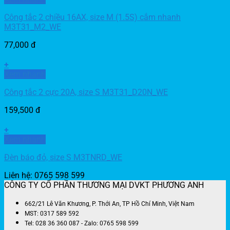
Công tắc 2 chiều 16AX, size M (1.5S) cắm nhanh
M3T31_M2_WE
77,000
đ
+
Xem nhanh
Công tắc 2 cực 20A, size S M3T31_D20N_WE
159,500
đ
+
Xem nhanh
Đèn báo đỏ, size S M3TNRD_WE
Liên hệ: 0765 598 599
CÔNG TY CỔ PHẦN THƯƠNG MẠI DVKT PHƯƠNG ANH
662/21 Lê Văn Khương, P. Thới An, TP Hồ Chí Minh, Việt Nam
MST: 0317 589 592
Tel: 028 36 360 087 - Zalo: 0765 598 599