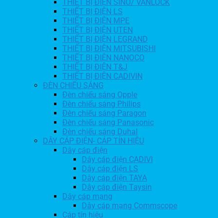
THIẾT BỊ ĐIỆN SINO/ VANLOCK
THIẾT BỊ ĐIỆN LS
THIẾT BỊ ĐIỆN MPE
THIẾT BỊ ĐIỆN UTEN
THIẾT BỊ ĐIỆN LEGRAND
THIẾT BỊ ĐIỆN MITSUBISHI
THIẾT BỊ ĐIỆN NANOCO
THIẾT BỊ ĐIỆN T&J
THIẾT BỊ ĐIỆN CADIVIN
ĐÈN CHIẾU SÁNG
Đèn chiếu sáng Opple
Đèn chiếu sáng Philips
Đèn chiếu sáng Paragon
Đèn chiếu sáng Panasonic
Đèn chiếu sáng Duhal
DÂY CÁP ĐIỆN- CÁP TÍN HIỆU
Dây cáp điện
Dây cáp điện CADIVI
Dây cáp điện LS
Dây cáp điện TAYA
Dây cáp điện Taysin
Dây cáp mạng
Dây cáp mạng Commscope
Cáp tín hiệu