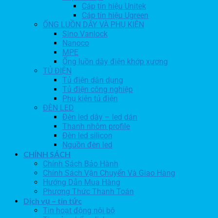
Cáp tín hiệu Unitek
Cáp tín hiệu Ugreen
ỐNG LUỒN DÂY VÀ PHỤ KIỆN
Sino Vanlock
Nanoco
MPE
Ống luồn dây điện khớp xương
TỦ ĐIỆN
Tủ điện dân dụng
Tủ điện công nghiệp
Phụ kiện tủ điện
ĐÈN LED
Đèn led dây – led dán
Thanh nhôm profile
Đèn led silicon
Nguồn đèn led
CHÍNH SÁCH
Chính Sách Bảo Hành
Chính Sách Vận Chuyển Và Giao Hàng
Hướng Dẫn Mua Hàng
Phương Thức Thanh Toán
Dịch vụ – tin tức
Tin hoạt động nội bộ