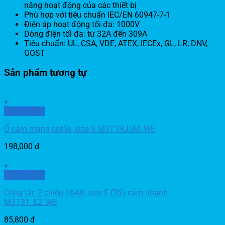
năng hoạt động của các thiết bị
Phù hợp với tiêu chuẩn IEC/EN 60947-7-1
Điện áp hoạt động tối đa: 1000V
Dòng điện tối đa: từ 32A đến 309A
Tiêu chuẩn: UL, CSA, VDE, ATEX, IECEx, GL, LR, DNV,
GOST
Sản phẩm tương tự
+
Xem nhanh
Ổ cắm mạng cat5e, size S M3T1RJ5M_WE
198,000
đ
+
Xem nhanh
Công tắc 2 chiều 16AX, size E (3S) cắm nhanh
M3T31_E2_WE
85,800
đ