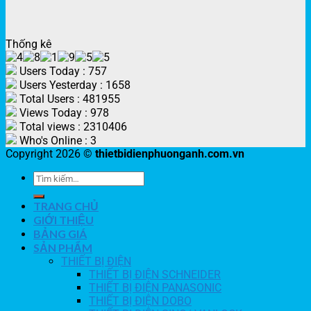
Thống kê
Users Today : 757
Users Yesterday : 1658
Total Users : 481955
Views Today : 978
Total views : 2310406
Who's Online : 3
Copyright 2026 ©
thietbidienphuonganh.com.vn
TRANG CHỦ
GIỚI THIỆU
BẢNG GIÁ
SẢN PHẨM
THIẾT BỊ ĐIỆN
THIẾT BỊ ĐIỆN SCHNEIDER
THIẾT BỊ ĐIỆN PANASONIC
THIẾT BỊ ĐIỆN DOBO