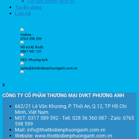
Tin sản phẩm dịch vụ
Tuyển dụng
Liên hệ
Hotline :
0765 598 599
Hỗ trợ kỹ thuật:
0987 941 131
PKD. Phương Anh
sales@thietbidienphuonganh.com.vn
x
CÔNG TY CỔ PHẦN THƯƠNG MẠI DVKT PHƯƠNG ANH
662/21 Lê Văn Khương, P. Thới An, Q.12, TP Hồ Chí
Minh, Việt Nam
MST: 0317 589 592 - Tell: 028 36 360 087 - Zalo: 0765
598 599
Mail: info@thietbidienphuonganh.com.vn
Website: www.thietbidienphuonganh.com.vn