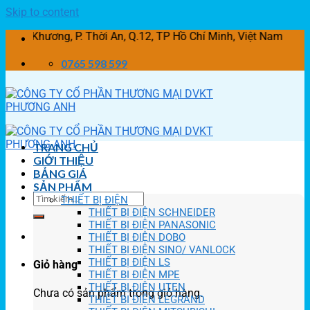
Skip to content
ng, P. Thời An, Q.12, TP Hồ Chí Minh, Việt Nam
0765 598 599
TRANG CHỦ
GIỚI THIỆU
BẢNG GIÁ
SẢN PHẨM
THIẾT BỊ ĐIỆN
THIẾT BỊ ĐIỆN SCHNEIDER
THIẾT BỊ ĐIỆN PANASONIC
THIẾT BỊ ĐIỆN DOBO
THIẾT BỊ ĐIỆN SINO/ VANLOCK
THIẾT BỊ ĐIỆN LS
Giỏ hàng
THIẾT BỊ ĐIỆN MPE
THIẾT BỊ ĐIỆN UTEN
Chưa có sản phẩm trong giỏ hàng.
THIẾT BỊ ĐIỆN LEGRAND