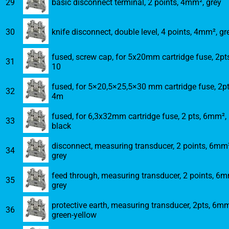
29
basic disconnect terminal, 2 points, 4mm², grey
30
knife disconnect, double level, 4 points, 4mm², gr
fused, screw cap, for 5x20mm cartridge fuse, 2pts
31
10
fused, for 5×20,5×25,5×30 mm cartridge fuse, 2pt
32
4m
fused, for 6,3x32mm cartridge fuse, 2 pts, 6mm²,
33
black
disconnect, measuring transducer, 2 points, 6mm²
34
grey
feed through, measuring transducer, 2 points, 6m
35
grey
protective earth, measuring transducer, 2pts, 6mm
36
green-yellow