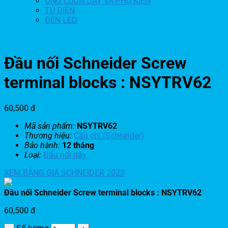
ỐNG LUỒN DÂY VÀ PHỤ KIỆN
TỦ ĐIỆN
ĐÈN LED
Đầu nối Schneider Screw
terminal blocks : NSYTRV62
60,500
đ
Mã sản phẩm:
NSYTRV62
Thương hiệu:
Cầu chì (Schneider)
Bảo hành:
12 tháng
Loại:
Đấu nối dây
XEM BẢNG GIÁ SCHNEIDER 2023
Đầu nối Schneider Screw terminal blocks : NSYTRV62
60,500
đ