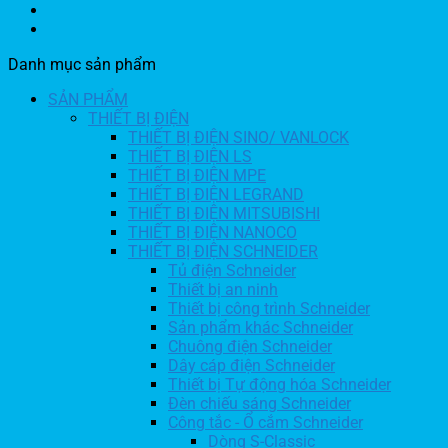
Danh mục sản phẩm
SẢN PHẨM
THIẾT BỊ ĐIỆN
THIẾT BỊ ĐIỆN SINO/ VANLOCK
THIẾT BỊ ĐIỆN LS
THIẾT BỊ ĐIỆN MPE
THIẾT BỊ ĐIỆN LEGRAND
THIẾT BỊ ĐIỆN MITSUBISHI
THIẾT BỊ ĐIỆN NANOCO
THIẾT BỊ ĐIỆN SCHNEIDER
Tủ điện Schneider
Thiết bị an ninh
Thiết bị công trình Schneider
Sản phẩm khác Schneider
Chuông điện Schneider
Dây cáp điện Schneider
Thiết bị Tự động hóa Schneider
Đèn chiếu sáng Schneider
Công tắc - Ổ cắm Schneider
Dòng S-Classic