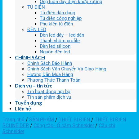
Ống luồn dây điện khớp xương
TỦ ĐIỆN
Tủ điện dân dụng
Tủ điện công nghiệp
Phụ kiện tủ điện
ĐÈN LED
Đèn led dây – led dán
Thanh nhôm profile
Đèn led silicon
Nguồn đèn led
CHÍNH SÁCH
Chính Sách Bảo Hành
Chính Sách Vận Chuyển Và Giao Hàng
Hướng Dẫn Mua Hàng
Phương Thức Thanh Toán
Dịch vụ – tin tức
Tin hoạt động nội bộ
Tin sản phẩm dịch vụ
Tuyển dụng
Liên hệ
Trang chủ
/
SẢN PHẨM
/
THIẾT BỊ ĐIỆN
/
THIẾT BỊ ĐIỆN
SCHNEIDER
/
Công tắc - Ổ cắm Schneider
/
Cầu chì
Schneider