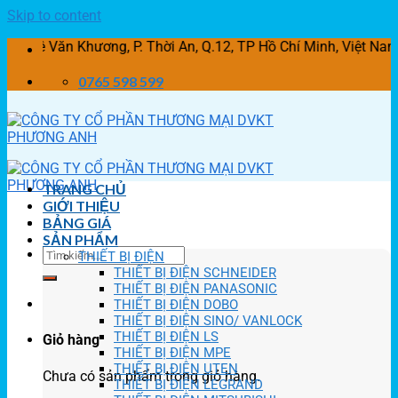
Skip to content
ăn Khương, P. Thời An, Q.12, TP Hồ Chí Minh, Việt Nam
0765 598 599
TRANG CHỦ
GIỚI THIỆU
BẢNG GIÁ
SẢN PHẨM
THIẾT BỊ ĐIỆN
THIẾT BỊ ĐIỆN SCHNEIDER
THIẾT BỊ ĐIỆN PANASONIC
THIẾT BỊ ĐIỆN DOBO
THIẾT BỊ ĐIỆN SINO/ VANLOCK
THIẾT BỊ ĐIỆN LS
Giỏ hàng
THIẾT BỊ ĐIỆN MPE
THIẾT BỊ ĐIỆN UTEN
Chưa có sản phẩm trong giỏ hàng.
THIẾT BỊ ĐIỆN LEGRAND