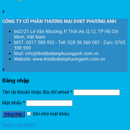
x
CÔNG TY CỔ PHẦN THƯƠNG MẠI DVKT PHƯƠNG ANH
662/21 Lê Văn Khương, P. Thới An, Q.12, TP Hồ Chí
Minh, Việt Nam
MST: 0317 589 592 - Tell: 028 36 360 087 - Zalo: 0765
598 599
Mail: info@thietbidienphuonganh.com.vn
Website: www.thietbidienphuonganh.com.vn
x
Đăng nhập
Tên tài khoản hoặc địa chỉ email
*
Mật khẩu
*
Ghi nhớ mật khẩu
Đăng nhập
Quên mật khẩu?