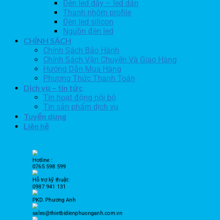
Đèn led dây – led dán
Thanh nhôm profile
Đèn led silicon
Nguồn đèn led
CHÍNH SÁCH
Chính Sách Bảo Hành
Chính Sách Vận Chuyển Và Giao Hàng
Hướng Dẫn Mua Hàng
Phương Thức Thanh Toán
Dịch vụ – tin tức
Tin hoạt động nội bộ
Tin sản phẩm dịch vụ
Tuyển dụng
Liên hệ
Hotline :
0765 598 599
Hỗ trợ kỹ thuật:
0987 941 131
PKD. Phương Anh
sales@thietbidienphuonganh.com.vn