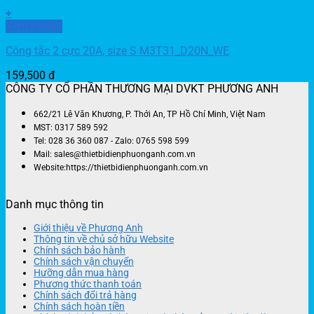
+
Xem nhanh
Công tắc 2 cực 20A, size S M3T31_D20N_WE
159,500
đ
CÔNG TY CỔ PHẦN THƯƠNG MẠI DVKT PHƯƠNG ANH
662/21 Lê Văn Khương, P. Thới An, TP Hồ Chí Minh, Việt Nam
MST: 0317 589 592
Tel: 028 36 360 087 - Zalo: 0765 598 599
Mail: sales@thietbidienphuonganh.com.vn
Website:https://thietbidienphuonganh.com.vn
Danh mục thông tin
Giới thiệu về Phương Anh
Thông tin về chủ sở hữu Website
Chính sách bảo hành
Chính sách vận chuyển
Hưỡng dẫn mua hàng
Phương thức thanh toán
Chính sách đổi trả hàng
Chính sách hoàn tiền