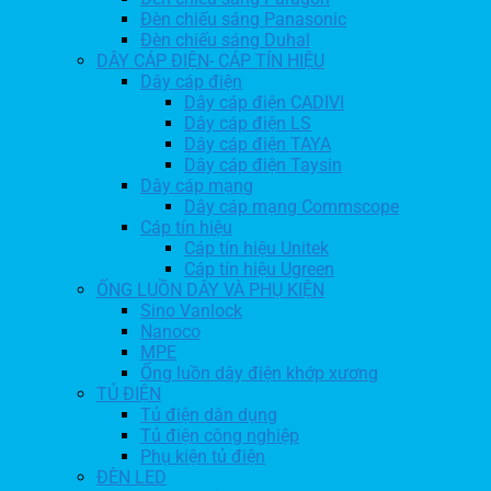
Đèn chiếu sáng Panasonic
Đèn chiếu sáng Duhal
DÂY CÁP ĐIỆN- CÁP TÍN HIỆU
Dây cáp điện
Dây cáp điện CADIVI
Dây cáp điện LS
Dây cáp điện TAYA
Dây cáp điện Taysin
Dây cáp mạng
Dây cáp mạng Commscope
Cáp tín hiệu
Cáp tín hiệu Unitek
Cáp tín hiệu Ugreen
ỐNG LUỒN DÂY VÀ PHỤ KIỆN
Sino Vanlock
Nanoco
MPE
Ống luồn dây điện khớp xương
TỦ ĐIỆN
Tủ điện dân dụng
Tủ điện công nghiệp
Phụ kiện tủ điện
ĐÈN LED