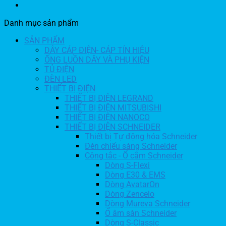
Danh mục sản phẩm
SẢN PHẨM
DÂY CÁP ĐIỆN- CÁP TÍN HIỆU
ỐNG LUỒN DÂY VÀ PHỤ KIỆN
TỦ ĐIỆN
ĐÈN LED
THIẾT BỊ ĐIỆN
THIẾT BỊ ĐIỆN LEGRAND
THIẾT BỊ ĐIỆN MITSUBISHI
THIẾT BỊ ĐIỆN NANOCO
THIẾT BỊ ĐIỆN SCHNEIDER
Thiết bị Tự động hóa Schneider
Đèn chiếu sáng Schneider
Công tắc - Ổ cắm Schneider
Dòng S-Flexi
Dòng E30 & EMS
Dòng AvatarOn
Dòng Zencelo
Dòng Mureva Schneider
Ổ âm sàn Schneider
Dòng S-Classic