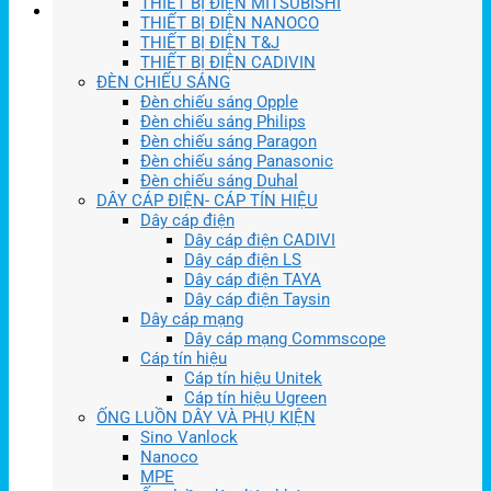
THIẾT BỊ ĐIỆN MITSUBISHI
THIẾT BỊ ĐIỆN NANOCO
THIẾT BỊ ĐIỆN T&J
THIẾT BỊ ĐIỆN CADIVIN
ĐÈN CHIẾU SÁNG
Đèn chiếu sáng Opple
Đèn chiếu sáng Philips
Đèn chiếu sáng Paragon
Đèn chiếu sáng Panasonic
Đèn chiếu sáng Duhal
DÂY CÁP ĐIỆN- CÁP TÍN HIỆU
Dây cáp điện
Dây cáp điện CADIVI
Dây cáp điện LS
Dây cáp điện TAYA
Dây cáp điện Taysin
Dây cáp mạng
Dây cáp mạng Commscope
Cáp tín hiệu
Cáp tín hiệu Unitek
Cáp tín hiệu Ugreen
ỐNG LUỒN DÂY VÀ PHỤ KIỆN
Sino Vanlock
Nanoco
MPE