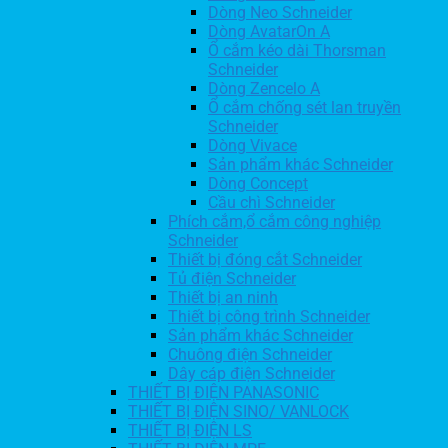
Dòng Neo Schneider
Dòng AvatarOn A
Ổ cắm kéo dài Thorsman
Schneider
Dòng Zencelo A
Ổ cắm chống sét lan truyền
Schneider
Dòng Vivace
Sản phẩm khác Schneider
Dòng Concept
Cầu chì Schneider
Phích cắm,ổ cắm công nghiệp
Schneider
Thiết bị đóng cắt Schneider
Tủ điện Schneider
Thiết bị an ninh
Thiết bị công trình Schneider
Sản phẩm khác Schneider
Chuông điện Schneider
Dây cáp điện Schneider
THIẾT BỊ ĐIỆN PANASONIC
THIẾT BỊ ĐIỆN SINO/ VANLOCK
THIẾT BỊ ĐIỆN LS