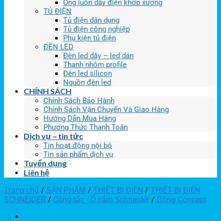
Ống luồn dây điện khớp xương
TỦ ĐIỆN
Tủ điện dân dụng
Tủ điện công nghiệp
Phụ kiện tủ điện
ĐÈN LED
Đèn led dây – led dán
Thanh nhôm profile
Đèn led silicon
Nguồn đèn led
CHÍNH SÁCH
Chính Sách Bảo Hành
Chính Sách Vận Chuyển Và Giao Hàng
Hướng Dẫn Mua Hàng
Phương Thức Thanh Toán
Dịch vụ – tin tức
Tin hoạt động nội bộ
Tin sản phẩm dịch vụ
Tuyển dụng
Liên hệ
Trang chủ
/
SẢN PHẨM
/
THIẾT BỊ ĐIỆN
/
THIẾT BỊ ĐIỆN
SCHNEIDER
/
Công tắc - Ổ cắm Schneider
/
Dòng Concept