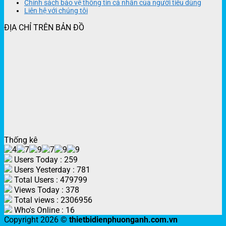
Chính sách bảo vệ thông tin cá nhân của người tiêu dùng
Liên hệ với chúng tôi
ĐỊA CHỈ TRÊN BẢN ĐỒ
Thống kê
Users Today : 259
Users Yesterday : 781
Total Users : 479799
Views Today : 378
Total views : 2306956
Who's Online : 16
Copyright 2026 ©
thietbidienphuonganh.com.vn