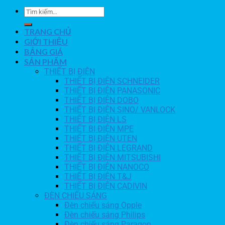
TRANG CHỦ
GIỚI THIỆU
BẢNG GIÁ
SẢN PHẨM
THIẾT BỊ ĐIỆN
THIẾT BỊ ĐIỆN SCHNEIDER
THIẾT BỊ ĐIỆN PANASONIC
THIẾT BỊ ĐIỆN DOBO
THIẾT BỊ ĐIỆN SINO/ VANLOCK
THIẾT BỊ ĐIỆN LS
THIẾT BỊ ĐIỆN MPE
THIẾT BỊ ĐIỆN UTEN
THIẾT BỊ ĐIỆN LEGRAND
THIẾT BỊ ĐIỆN MITSUBISHI
THIẾT BỊ ĐIỆN NANOCO
THIẾT BỊ ĐIỆN T&J
THIẾT BỊ ĐIỆN CADIVIN
ĐÈN CHIẾU SÁNG
Đèn chiếu sáng Opple
Đèn chiếu sáng Philips
Đèn chiếu sáng Paragon