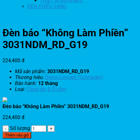
THIẾT BỊ ĐIỆN MPE
ĐÈN CHIẾU SÁNG
Đèn báo “Không Làm Phiền”
3031NDM_RD_G19
224,400
đ
Mã sản phẩm:
3031NDM_RD_G19
Thương hiệu:
Dòng Concept (Schneider)
Bảo hành:
12 tháng
Loại:
Công tắc & Ổ cắm
Đèn báo “Không Làm Phiền” 3031NDM_RD_G19
224,400
đ
Số lượng
Thêm vào giỏ