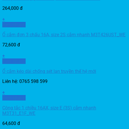
264,000
đ
+
Xem nhanh
Ổ cắm đơn 3 chấu 16A, size 2S cắm nhanh M3T426UST_WE
72,600
đ
+
Xem nhanh
Ổ cắm kéo dài chống sét lan truyền thế hệ mới
Liên hệ: 0765 598 599
+
Xem nhanh
Công tắc 1 chiều 16AX, size E (3S) cắm nhanh
M3T31_E1F_WE
64,600
đ