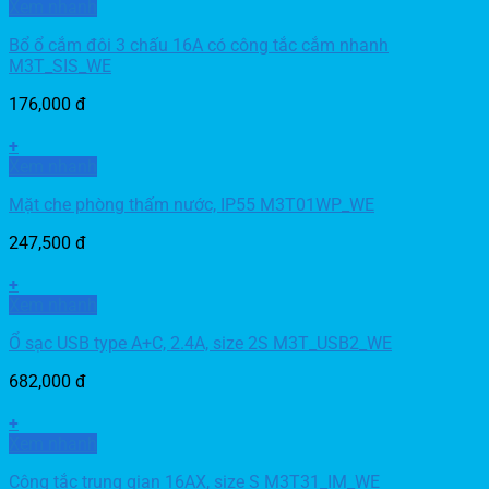
Xem nhanh
Bổ ổ cắm đôi 3 chấu 16A có công tắc cắm nhanh
M3T_SIS_WE
176,000
đ
+
Xem nhanh
Mặt che phòng thấm nước, IP55 M3T01WP_WE
247,500
đ
+
Xem nhanh
Ổ sạc USB type A+C, 2.4A, size 2S M3T_USB2_WE
682,000
đ
+
Xem nhanh
Công tắc trung gian 16AX, size S M3T31_IM_WE