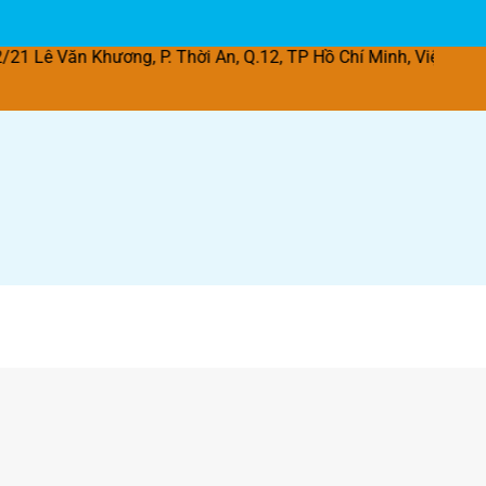
hương, P. Thời An, Q.12, TP Hồ Chí Minh, Việt Nam