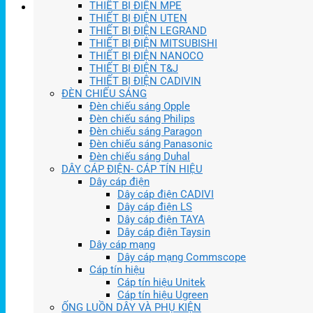
THIẾT BỊ ĐIỆN MPE
THIẾT BỊ ĐIỆN UTEN
THIẾT BỊ ĐIỆN LEGRAND
THIẾT BỊ ĐIỆN MITSUBISHI
THIẾT BỊ ĐIỆN NANOCO
THIẾT BỊ ĐIỆN T&J
THIẾT BỊ ĐIỆN CADIVIN
ĐÈN CHIẾU SÁNG
Đèn chiếu sáng Opple
Đèn chiếu sáng Philips
Đèn chiếu sáng Paragon
Đèn chiếu sáng Panasonic
Đèn chiếu sáng Duhal
DÂY CÁP ĐIỆN- CÁP TÍN HIỆU
Dây cáp điện
Dây cáp điện CADIVI
Dây cáp điện LS
Dây cáp điện TAYA
Dây cáp điện Taysin
Dây cáp mạng
Dây cáp mạng Commscope
Cáp tín hiệu
Cáp tín hiệu Unitek
Cáp tín hiệu Ugreen
ỐNG LUỒN DÂY VÀ PHỤ KIỆN