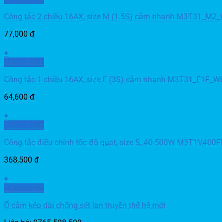
Công tắc 2 chiều 16AX, size M (1.5S) cắm nhanh M3T31_M2
77,000
đ
+
Xem nhanh
Công tắc 1 chiều 16AX, size E (3S) cắm nhanh M3T31_E1F_W
64,600
đ
+
Xem nhanh
Công tắc điều chỉnh tốc độ quạt, size S, 40-500W M3T1V40
368,500
đ
+
Xem nhanh
Ổ cắm kéo dài chống sét lan truyền thế hệ mới