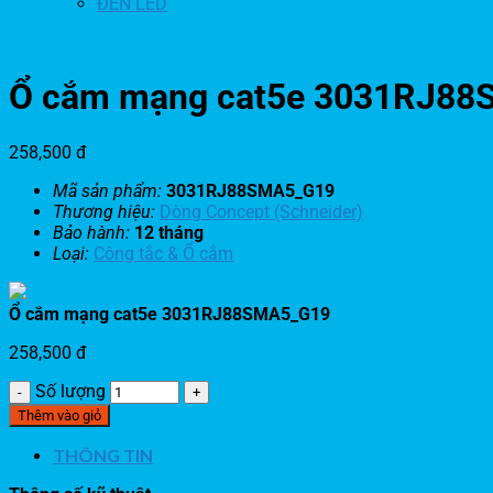
ĐÈN LED
Ổ cắm mạng cat5e 3031RJ8
258,500
đ
Mã sản phẩm:
3031RJ88SMA5_G19
Thương hiệu:
Dòng Concept (Schneider)
Bảo hành:
12 tháng
Loại:
Công tắc & Ổ cắm
Ổ cắm mạng cat5e 3031RJ88SMA5_G19
258,500
đ
Số lượng
Thêm vào giỏ
THÔNG TIN