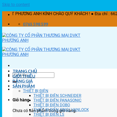
Skip to content
NG ANH KÍNH CHÀO QUÝ KHÁCH ! ● Địa chỉ : 662/21 Lê Văn K
0765 598 599
TRANG CHỦ
GIỚI THIỆU
BẢNG GIÁ
SẢN PHẨM
THIẾT BỊ ĐIỆN
THIẾT BỊ ĐIỆN SCHNEIDER
Giỏ hàng
THIẾT BỊ ĐIỆN PANASONIC
THIẾT BỊ ĐIỆN DOBO
THIẾT BỊ ĐIỆN SINO/ VANLOCK
Chưa có sản phẩm trong giỏ hàng.
THIẾT BỊ ĐIỆN LS