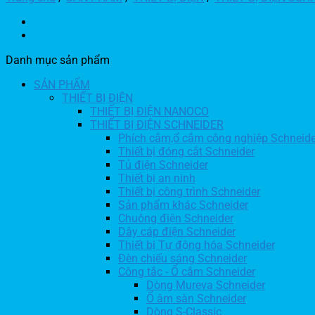
Danh mục sản phẩm
SẢN PHẨM
THIẾT BỊ ĐIỆN
THIẾT BỊ ĐIỆN NANOCO
THIẾT BỊ ĐIỆN SCHNEIDER
Phích cắm,ổ cắm công nghiệp Schneide
Thiết bị đóng cắt Schneider
Tủ điện Schneider
Thiết bị an ninh
Thiết bị công trình Schneider
Sản phẩm khác Schneider
Chuông điện Schneider
Dây cáp điện Schneider
Thiết bị Tự động hóa Schneider
Đèn chiếu sáng Schneider
Công tắc - Ổ cắm Schneider
Dòng Mureva Schneider
Ổ âm sàn Schneider
Dòng S-Classic