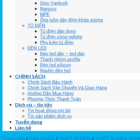
Sino Vanlock
Nanoco
MPE
Ống luồn dây điện khớp xương
TỦ ĐIỆN
Tủ điện dân dụng
Tủ điện công nghiệp
Phụ kiện tủ điện
ĐÈN LED
Đèn led dây – led dán
Thanh nhôm profile
Đèn led silicon
Nguồn đèn led
CHÍNH SÁCH
Chính Sách Bảo Hành
Chính Sách Vận Chuyển Và Giao Hàng
Hướng Dẫn Mua Hàng
Phương Thức Thanh Toán
Dịch vụ – tin tức
Tin hoạt động nội bộ
Tin sản phẩm dịch vụ
Tuyển dụng
Liên hệ
Trang chủ
/
SẢN PHẨM
/
THIẾT BỊ ĐIỆN
/
THIẾT BỊ ĐIỆN SCH