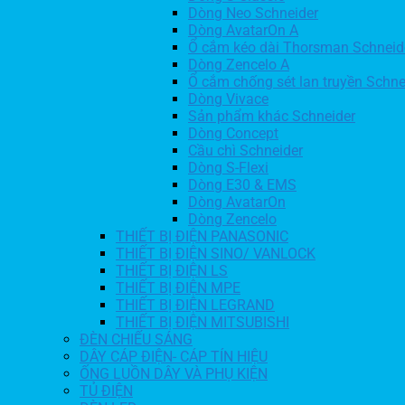
Dòng Neo Schneider
Dòng AvatarOn A
Ổ cắm kéo dài Thorsman Schneid
Dòng Zencelo A
Ổ cắm chống sét lan truyền Schne
Dòng Vivace
Sản phẩm khác Schneider
Dòng Concept
Cầu chì Schneider
Dòng S-Flexi
Dòng E30 & EMS
Dòng AvatarOn
Dòng Zencelo
THIẾT BỊ ĐIỆN PANASONIC
THIẾT BỊ ĐIỆN SINO/ VANLOCK
THIẾT BỊ ĐIỆN LS
THIẾT BỊ ĐIỆN MPE
THIẾT BỊ ĐIỆN LEGRAND
THIẾT BỊ ĐIỆN MITSUBISHI
ĐÈN CHIẾU SÁNG
DÂY CÁP ĐIỆN- CÁP TÍN HIỆU
ỐNG LUỒN DÂY VÀ PHỤ KIỆN
TỦ ĐIỆN