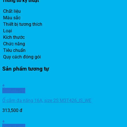
Thông số kỹ thuật
Chất liệu
Màu sắc
Thiết bị tương thích
Loại
Kích thước
Chức năng
Tiêu chuẩn
Quy cách đóng gói
Sản phẩm tương tự
+
Xem nhanh
Ổ cắm đa năng 16A, size 2S M3T426_IS_WE
313,500
đ
+
Xem nhanh