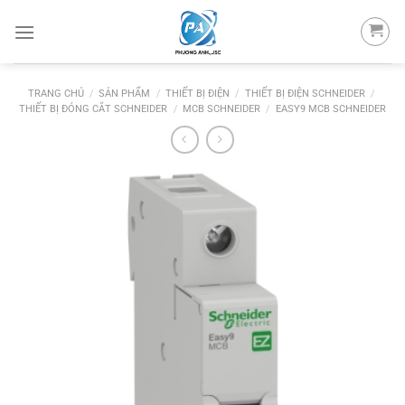
Skip
to
content
TRANG CHỦ
/
SẢN PHẨM
/
THIẾT BỊ ĐIỆN
/
THIẾT BỊ ĐIỆN SCHNEIDER
/
THIẾT BỊ ĐÓNG CẮT SCHNEIDER
/
MCB SCHNEIDER
/
EASY9 MCB SCHNEIDER