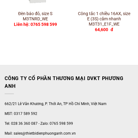
Đèn báo đỏ, size S
Công tắc 1 chiều 16AX, size
M3TNRD_WE
E (3S) cắm nhanh
M3T31_E1F_WE
Liên hệ: 0765 598 599
64,600
đ
CÔNG TY CỔ PHẦN THƯƠNG MẠI DVKT PHƯƠNG
ANH
662/21 Lê Văn Khương, P. Thới An, TP Hồ Chí Minh, Việt Nam
MST: 0317 589 592
Tel: 028 36 360 087 - Zalo: 0765 598 599
Mail: sales@thietbidienphuonganh.com.vn