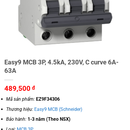
Easy9 MCB 3P, 4.5kA, 230V, C curve 6A-
63A
489,500
đ
Mã sản phẩm:
EZ9F34306
Thương hiệu:
Easy9 MCB (Schneider)
Bảo hành:
1-3 năm (Theo NSX)
Loại:
MCB 3P