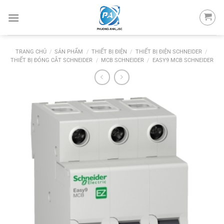
Skip
to
content
TRANG CHỦ
/
SẢN PHẨM
/
THIẾT BỊ ĐIỆN
/
THIẾT BỊ ĐIỆN SCHNEIDER
/
THIẾT BỊ ĐÓNG CẮT SCHNEIDER
/
MCB SCHNEIDER
/
EASY9 MCB SCHNEIDER