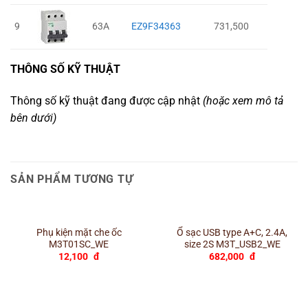
9
63A
EZ9F34363
731,500
THÔNG SỐ KỸ THUẬT
Thông số kỹ thuật đang được cập nhật
(hoặc xem mô tả
bên dưới)
SẢN PHẨM TƯƠNG TỰ
Phụ kiện mặt che ốc
Ổ sạc USB type A+C, 2.4A,
M3T01SC_WE
size 2S M3T_USB2_WE
12,100
đ
682,000
đ