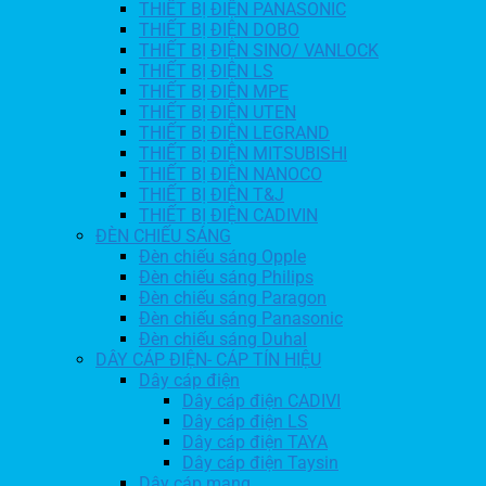
THIẾT BỊ ĐIỆN PANASONIC
THIẾT BỊ ĐIỆN DOBO
THIẾT BỊ ĐIỆN SINO/ VANLOCK
THIẾT BỊ ĐIỆN LS
THIẾT BỊ ĐIỆN MPE
THIẾT BỊ ĐIỆN UTEN
THIẾT BỊ ĐIỆN LEGRAND
THIẾT BỊ ĐIỆN MITSUBISHI
THIẾT BỊ ĐIỆN NANOCO
THIẾT BỊ ĐIỆN T&J
THIẾT BỊ ĐIỆN CADIVIN
ĐÈN CHIẾU SÁNG
Đèn chiếu sáng Opple
Đèn chiếu sáng Philips
Đèn chiếu sáng Paragon
Đèn chiếu sáng Panasonic
Đèn chiếu sáng Duhal
DÂY CÁP ĐIỆN- CÁP TÍN HIỆU
Dây cáp điện
Dây cáp điện CADIVI
Dây cáp điện LS
Dây cáp điện TAYA
Dây cáp điện Taysin
Dây cáp mạng