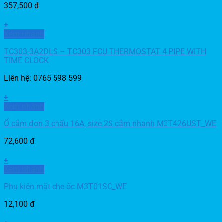
357,500
đ
+
Xem nhanh
TC303-3A2DLS – TC303 FCU THERMOSTAT 4 PIPE WITH
TIME CLOCK
Liên hệ: 0765 598 599
+
Xem nhanh
Ổ cắm đơn 3 chấu 16A, size 2S cắm nhanh M3T426UST_WE
72,600
đ
+
Xem nhanh
Phụ kiện mặt che ốc M3T01SC_WE
12,100
đ