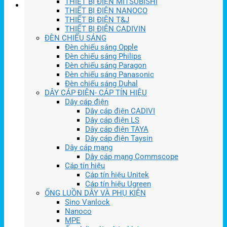
THIẾT BỊ ĐIỆN MITSUBISHI
THIẾT BỊ ĐIỆN NANOCO
THIẾT BỊ ĐIỆN T&J
THIẾT BỊ ĐIỆN CADIVIN
ĐÈN CHIẾU SÁNG
Đèn chiếu sáng Opple
Đèn chiếu sáng Philips
Đèn chiếu sáng Paragon
Đèn chiếu sáng Panasonic
Đèn chiếu sáng Duhal
DÂY CÁP ĐIỆN- CÁP TÍN HIỆU
Dây cáp điện
Dây cáp điện CADIVI
Dây cáp điện LS
Dây cáp điện TAYA
Dây cáp điện Taysin
Dây cáp mạng
Dây cáp mạng Commscope
Cáp tín hiệu
Cáp tín hiệu Unitek
Cáp tín hiệu Ugreen
ỐNG LUỒN DÂY VÀ PHỤ KIỆN
Sino Vanlock
Nanoco
MPE