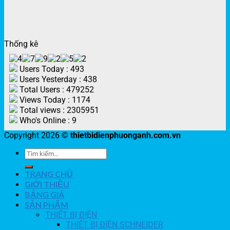
Thống kê
Users Today : 493
Users Yesterday : 438
Total Users : 479252
Views Today : 1174
Total views : 2305951
Who's Online : 9
Copyright 2026 ©
thietbidienphuonganh.com.vn
TRANG CHỦ
GIỚI THIỆU
BẢNG GIÁ
SẢN PHẨM
THIẾT BỊ ĐIỆN
THIẾT BỊ ĐIỆN SCHNEIDER