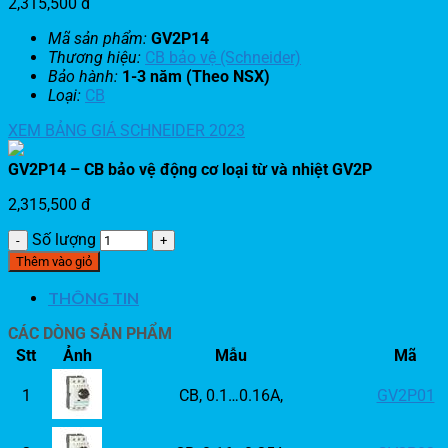
2,315,500
đ
Mã sản phẩm:
GV2P14
Thương hiệu:
CB bảo vệ (Schneider)
Bảo hành:
1-3 năm (Theo NSX)
Loại:
CB
XEM BẢNG GIÁ SCHNEIDER 2023
GV2P14 – CB bảo vệ động cơ loại từ và nhiệt GV2P
2,315,500
đ
Số lượng
Thêm vào giỏ
THÔNG TIN
CÁC DÒNG SẢN PHẨM
Stt
Ảnh
Mẫu
Mã
1
CB, 0.1…0.16A,
GV2P01