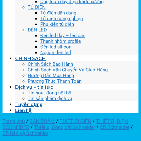
Ống luồn dây điện khớp xương
TỦ ĐIỆN
Tủ điện dân dụng
Tủ điện công nghiệp
Phụ kiện tủ điện
ĐÈN LED
Đèn led dây – led dán
Thanh nhôm profile
Đèn led silicon
Nguồn đèn led
CHÍNH SÁCH
Chính Sách Bảo Hành
Chính Sách Vận Chuyển Và Giao Hàng
Hướng Dẫn Mua Hàng
Phương Thức Thanh Toán
Dịch vụ – tin tức
Tin hoạt động nội bộ
Tin sản phẩm dịch vụ
Tuyển dụng
Liên hệ
Trang chủ
/
SẢN PHẨM
/
THIẾT BỊ ĐIỆN
/
THIẾT BỊ ĐIỆN
SCHNEIDER
/
Thiết bị đóng cắt Schneider
/
CB Schneider
/
CB bảo vệ Schneider