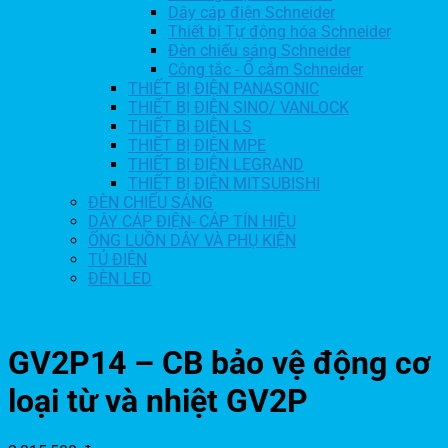
Dây cáp điện Schneider
Thiết bị Tự động hóa Schneider
Đèn chiếu sáng Schneider
Công tắc - Ổ cắm Schneider
THIẾT BỊ ĐIỆN PANASONIC
THIẾT BỊ ĐIỆN SINO/ VANLOCK
THIẾT BỊ ĐIỆN LS
THIẾT BỊ ĐIỆN MPE
THIẾT BỊ ĐIỆN LEGRAND
THIẾT BỊ ĐIỆN MITSUBISHI
ĐÈN CHIẾU SÁNG
DÂY CÁP ĐIỆN- CÁP TÍN HIỆU
ỐNG LUỒN DÂY VÀ PHỤ KIỆN
TỦ ĐIỆN
ĐÈN LED
GV2P14 – CB bảo vệ động cơ
loại từ và nhiệt GV2P