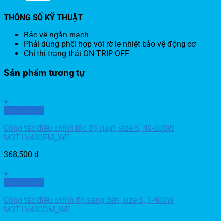
THÔNG SỐ KỸ THUẬT
Bảo vệ ngắn mạch
Phải dùng phối hợp với rờ le nhiệt bảo vệ động cơ
Chỉ thị trạng thái ON-TRIP-OFF
Sản phẩm tương tự
+
Xem nhanh
Công tắc điều chỉnh tốc độ quạt, size S, 40-500W
M3T1V400FM_WE
368,500
đ
+
Xem nhanh
Công tắc điều chỉnh độ sáng đèn, size S, 1-400W
M3T1V400DM_WE