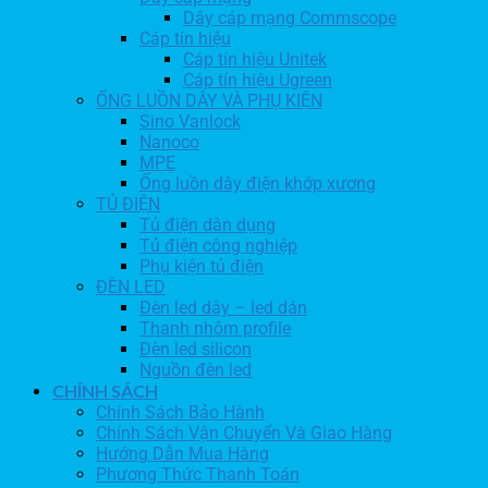
Dây cáp mạng Commscope
Cáp tín hiệu
Cáp tín hiệu Unitek
Cáp tín hiệu Ugreen
ỐNG LUỒN DÂY VÀ PHỤ KIỆN
Sino Vanlock
Nanoco
MPE
Ống luồn dây điện khớp xương
TỦ ĐIỆN
Tủ điện dân dụng
Tủ điện công nghiệp
Phụ kiện tủ điện
ĐÈN LED
Đèn led dây – led dán
Thanh nhôm profile
Đèn led silicon
Nguồn đèn led
CHÍNH SÁCH
Chính Sách Bảo Hành
Chính Sách Vận Chuyển Và Giao Hàng
Hướng Dẫn Mua Hàng
Phương Thức Thanh Toán