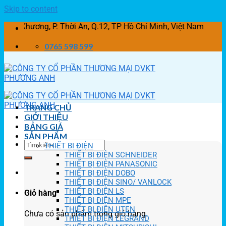
Skip to content
ơng, P. Thời An, Q.12, TP Hồ Chí Minh, Việt Nam
0765 598 599
TRANG CHỦ
GIỚI THIỆU
BẢNG GIÁ
SẢN PHẨM
THIẾT BỊ ĐIỆN
THIẾT BỊ ĐIỆN SCHNEIDER
THIẾT BỊ ĐIỆN PANASONIC
THIẾT BỊ ĐIỆN DOBO
THIẾT BỊ ĐIỆN SINO/ VANLOCK
THIẾT BỊ ĐIỆN LS
Giỏ hàng
THIẾT BỊ ĐIỆN MPE
THIẾT BỊ ĐIỆN UTEN
Chưa có sản phẩm trong giỏ hàng.
THIẾT BỊ ĐIỆN LEGRAND