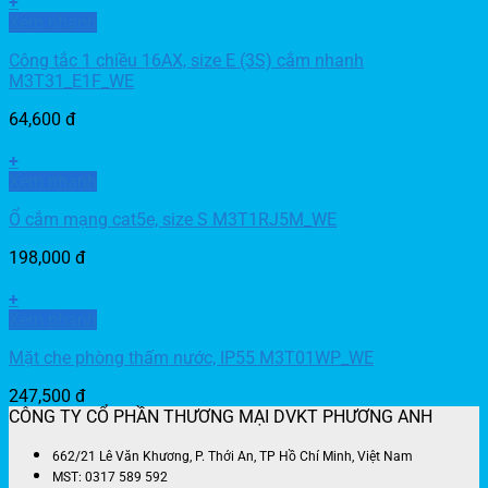
+
Xem nhanh
Công tắc 1 chiều 16AX, size E (3S) cắm nhanh
M3T31_E1F_WE
64,600
đ
+
Xem nhanh
Ổ cắm mạng cat5e, size S M3T1RJ5M_WE
198,000
đ
+
Xem nhanh
Mặt che phòng thấm nước, IP55 M3T01WP_WE
247,500
đ
CÔNG TY CỔ PHẦN THƯƠNG MẠI DVKT PHƯƠNG ANH
662/21 Lê Văn Khương, P. Thới An, TP Hồ Chí Minh, Việt Nam
MST: 0317 589 592