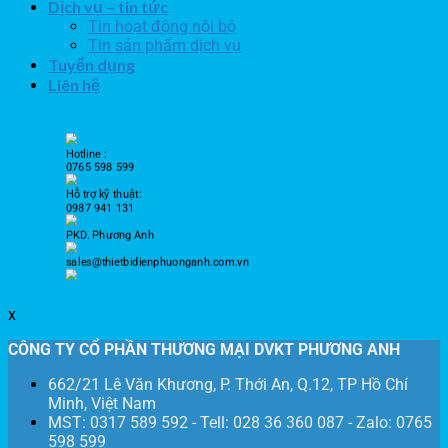
Dịch vụ – tin tức
Tin hoạt động nội bộ
Tin sản phẩm dịch vụ
Tuyển dụng
Liên hệ
Hotline :
0765 598 599
Hỗ trợ kỹ thuật:
0987 941 131
PKD. Phương Anh
sales@thietbidienphuonganh.com.vn
x
CÔNG TY CỔ PHẦN THƯƠNG MẠI DVKT PHƯƠNG ANH
662/21 Lê Văn Khương, P. Thới An, Q.12, TP Hồ Chí
Minh, Việt Nam
MST: 0317 589 592 - Tell: 028 36 360 087 - Zalo: 0765
598 599