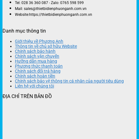
Tel: 028 36 360 087 - Zalo: 0765 598 599
Mail: sales@thietbidienphuonganh.com.vn
Website:https://thietbidienphuonganh.com.vn
Danh mục thông tin
Giới thiệu về Phương Anh
Thông tin về chủ sở hữu Website
Chính sách bảo hành
Chính sách vận chuyển
Hưỡng dẫn mua hàng
Phương thức thanh toán
Chính sách đổi trả hàng
Chính sách hoàn tiền
Chính sách bảo vệ thông tin cá nhân của người tiêu dùng
Liên hệ với chúng tôi
ĐỊA CHỈ TRÊN BẢN ĐỒ