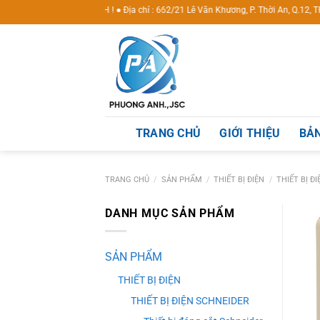
Skip
 QUÝ KHÁCH ! ● Địa chỉ : 662/21 Lê Văn Khương, P. Thời An, Q.12, TP Hồ Ch
to
content
TRANG CHỦ
GIỚI THIỆU
BẢN
TRANG CHỦ
/
SẢN PHẨM
/
THIẾT BỊ ĐIỆN
/
THIẾT BỊ Đ
DANH MỤC SẢN PHẨM
SẢN PHẨM
THIẾT BỊ ĐIỆN
THIẾT BỊ ĐIỆN SCHNEIDER