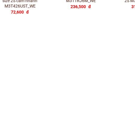
size 2S cắm nhanh
M3T1RJ6M_WE
2S M
M3T426UST_WE
236,500
đ
3
72,600
đ