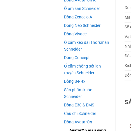
Dòng AvatarOn A
Dò
Ổ âm sàn Schneider
Dòng Zencelo A
Mà
Dòng Neo Schneider
Số 
Dòng Vivace
Vật
Ổ cắm kéo dài Thorsman
Nhi
Schneider
Độ 
Dòng Concept
Kíc
Ổ cắm chống sét lan
truyền Schneider
Đón
Dòng S-Flexi
Sản phẩm khác
Schneider
S
Dòng E30 & EMS
Cầu chì Schneider
Dòng AvatarOn
AvatarOn màu vàng