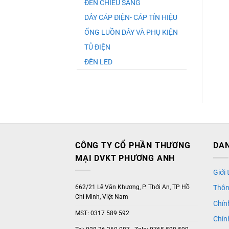
ĐÈN CHIẾU SÁNG
DÂY CÁP ĐIỆN- CÁP TÍN HIỆU
ỐNG LUỒN DÂY VÀ PHỤ KIỆN
TỦ ĐIỆN
ĐÈN LED
CÔNG TY CỔ PHẦN THƯƠNG
DAN
MẠI DVKT PHƯƠNG ANH
Giới
662/21 Lê Văn Khương, P. Thới An, TP Hồ
Thôn
Chí Minh, Việt Nam
Chín
MST: 0317 589 592
Chín