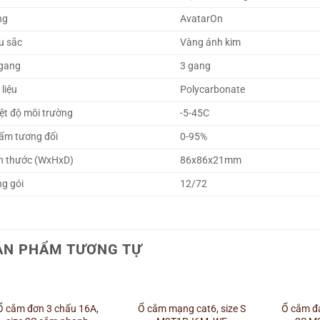
ng
AvatarOn
u sắc
Vàng ánh kim
gang
3 gang
 liệu
Polycarbonate
ệt độ môi trường
-5-45C
ẩm tương đối
0-95%
h thước (WxHxD)
86x86x21mm
g gói
12/72
ẢN PHẨM TƯƠNG TỰ
+
+
+
Ổ cắm đơn 3 chấu 16A,
Ổ cắm mạng cat6, size S
Ổ cắm đa