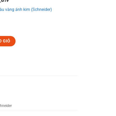
_G19
u vàng ánh kim (Schneider)
O GIỎ
hneider