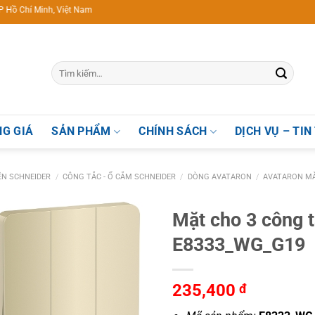
í Minh, Việt Nam
G GIÁ
SẢN PHẨM
CHÍNH SÁCH
DỊCH VỤ – TIN
IỆN SCHNEIDER
/
CÔNG TẮC - Ổ CẮM SCHNEIDER
/
DÒNG AVATARON
/
AVATARON MÀ
Mặt cho 3 công 
E8333_WG_G19
235,400
đ