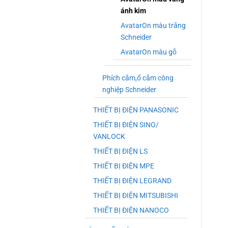
ánh kim
AvatarOn màu trắng
Schneider
AvatarOn màu gỗ
Phích cắm,ổ cắm công
nghiệp Schneider
THIẾT BỊ ĐIỆN PANASONIC
THIẾT BỊ ĐIỆN SINO/
VANLOCK
THIẾT BỊ ĐIỆN LS
THIẾT BỊ ĐIỆN MPE
THIẾT BỊ ĐIỆN LEGRAND
THIẾT BỊ ĐIỆN MITSUBISHI
THIẾT BỊ ĐIỆN NANOCO