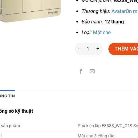
Mã sản phẩm:
E8333_WG
Thương hiệu:
AvatarOn mà
Bảo hành:
12 tháng
Loại:
Mặt che
Số lượng
THÊM VÀ
ÔNG TIN
ông số kỹ thuật
 sản phẩm
Phụ kiện lắp E8333_WG_G19 Sc
i
Mặt cho 3 công tắc