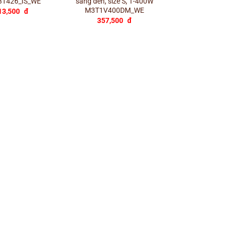
3T426_IS_WE
sáng đèn, size S, 1-400W
M3T1V400DM_WE
13,500
đ
357,500
đ
+
Ổ sạc USB type 
size S M3T_
544,500