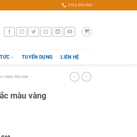
0765 598 599
 TỨC
TUYỂN DỤNG
LIÊN HỆ
U VÀNG ÁNH KIM
tắc màu vàng