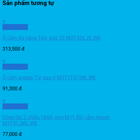
Sản phẩm tương tự
+
Xem nhanh
Ổ cắm đa năng 16A, size 2S M3T426_IS_WE
313,500
đ
+
Xem nhanh
Ổ cắm angten TV, size S M3T1TV75M_WE
91,300
đ
+
Xem nhanh
Công tắc 2 chiều 16AX, size M (1.5S) cắm nhanh
M3T31_M2_WE
77,000
đ