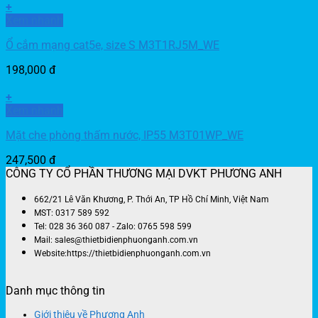
+
Xem nhanh
Ổ cắm mạng cat5e, size S M3T1RJ5M_WE
198,000
đ
+
Xem nhanh
Mặt che phòng thấm nước, IP55 M3T01WP_WE
247,500
đ
CÔNG TY CỔ PHẦN THƯƠNG MẠI DVKT PHƯƠNG ANH
662/21 Lê Văn Khương, P. Thới An, TP Hồ Chí Minh, Việt Nam
MST: 0317 589 592
Tel: 028 36 360 087 - Zalo: 0765 598 599
Mail: sales@thietbidienphuonganh.com.vn
Website:https://thietbidienphuonganh.com.vn
Danh mục thông tin
Giới thiệu về Phương Anh