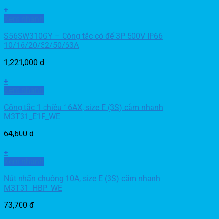
+
Xem nhanh
S56SW310GY – Công tắc có đế 3P 500V IP66
10/16/20/32/50/63A
1,221,000
đ
+
Xem nhanh
Công tắc 1 chiều 16AX, size E (3S) cắm nhanh
M3T31_E1F_WE
64,600
đ
+
Xem nhanh
Nút nhấn chuông 10A, size E (3S) cắm nhanh
M3T31_HBP_WE
73,700
đ