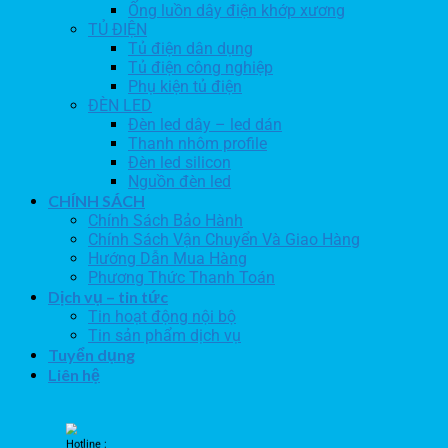
Ống luồn dây điện khớp xương
TỦ ĐIỆN
Tủ điện dân dụng
Tủ điện công nghiệp
Phụ kiện tủ điện
ĐÈN LED
Đèn led dây – led dán
Thanh nhôm profile
Đèn led silicon
Nguồn đèn led
CHÍNH SÁCH
Chính Sách Bảo Hành
Chính Sách Vận Chuyển Và Giao Hàng
Hướng Dẫn Mua Hàng
Phương Thức Thanh Toán
Dịch vụ – tin tức
Tin hoạt động nội bộ
Tin sản phẩm dịch vụ
Tuyển dụng
Liên hệ
Hotline :