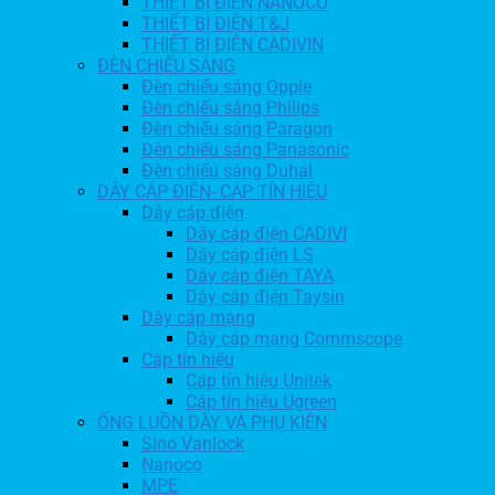
THIẾT BỊ ĐIỆN NANOCO
THIẾT BỊ ĐIỆN T&J
THIẾT BỊ ĐIỆN CADIVIN
ĐÈN CHIẾU SÁNG
Đèn chiếu sáng Opple
Đèn chiếu sáng Philips
Đèn chiếu sáng Paragon
Đèn chiếu sáng Panasonic
Đèn chiếu sáng Duhal
DÂY CÁP ĐIỆN- CÁP TÍN HIỆU
Dây cáp điện
Dây cáp điện CADIVI
Dây cáp điện LS
Dây cáp điện TAYA
Dây cáp điện Taysin
Dây cáp mạng
Dây cáp mạng Commscope
Cáp tín hiệu
Cáp tín hiệu Unitek
Cáp tín hiệu Ugreen
ỐNG LUỒN DÂY VÀ PHỤ KIỆN
Sino Vanlock
Nanoco
MPE