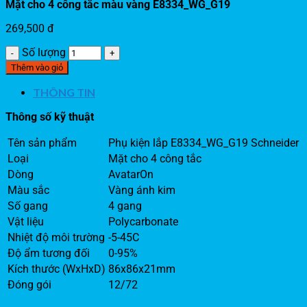
Mặt cho 4 công tắc màu vàng E8334_WG_G19
269,500
đ
Số lượng
Thêm vào giỏ
THÔNG TIN
Thông số kỹ thuật
Tên sản phẩm
Phụ kiện lắp E8334_WG_G19 Schneider
Loại
Mặt cho 4 công tắc
Dòng
AvatarOn
Màu sắc
Vàng ánh kim
Số gang
4 gang
Vật liệu
Polycarbonate
Nhiệt độ môi trường
-5-45C
Độ ẩm tương đối
0-95%
Kích thước (WxHxD)
86x86x21mm
Đóng gói
12/72