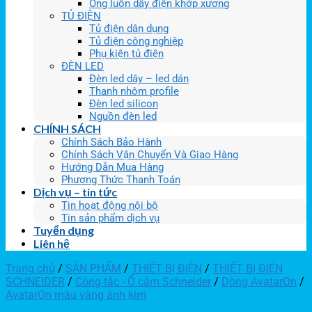
Ống luồn dây điện khớp xương
TỦ ĐIỆN
Tủ điện dân dụng
Tủ điện công nghiệp
Phụ kiện tủ điện
ĐÈN LED
Đèn led dây – led dán
Thanh nhôm profile
Đèn led silicon
Nguồn đèn led
CHÍNH SÁCH
Chính Sách Bảo Hành
Chính Sách Vận Chuyển Và Giao Hàng
Hướng Dẫn Mua Hàng
Phương Thức Thanh Toán
Dịch vụ – tin tức
Tin hoạt động nội bộ
Tin sản phẩm dịch vụ
Tuyển dụng
Liên hệ
Trang chủ
/
SẢN PHẨM
/
THIẾT BỊ ĐIỆN
/
THIẾT BỊ ĐIỆN
SCHNEIDER
/
Công tắc - Ổ cắm Schneider
/
Dòng AvatarOn
/
AvatarOn màu vàng ánh kim