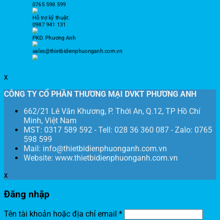
0765 598 599
Hỗ trợ kỹ thuật:
0987 941 131
PKD. Phương Anh
sales@thietbidienphuonganh.com.vn
x
CÔNG TY CỔ PHẦN THƯƠNG MẠI DVKT PHƯƠNG ANH
662/21 Lê Văn Khương, P. Thới An, Q.12, TP Hồ Chí
Minh, Việt Nam
MST: 0317 589 592 - Tell: 028 36 360 087 - Zalo: 0765
598 599
Mail: info@thietbidienphuonganh.com.vn
Website: www.thietbidienphuonganh.com.vn
x
Đăng nhập
Tên tài khoản hoặc địa chỉ email
*