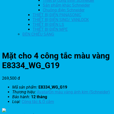
Thiết bị công trình Schneider
Sản phẩm khác Schneider
Chuông điện Schneider
THIẾT BỊ ĐIỆN PANASONIC
THIẾT BỊ ĐIỆN SINO/ VANLOCK
THIẾT BỊ ĐIỆN LS
THIẾT BỊ ĐIỆN MPE
ĐÈN CHIẾU SÁNG
Mặt cho 4 công tắc màu vàng
E8334_WG_G19
269,500
đ
Mã sản phẩm:
E8334_WG_G19
Thương hiệu:
AvatarOn màu vàng ánh kim (Schneider)
Bảo hành:
12 tháng
Loại:
Công tắc & Ổ cắm