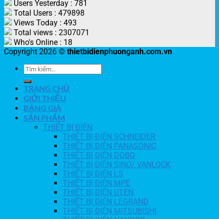
Users Yesterday : 781
Total Users : 479898
Views Today : 493
Total views : 2307071
Who's Online : 18
Copyright 2026 ©
thietbidienphuonganh.com.vn
TRANG CHỦ
GIỚI THIỆU
BẢNG GIÁ
SẢN PHẨM
THIẾT BỊ ĐIỆN
THIẾT BỊ ĐIỆN SCHNEIDER
THIẾT BỊ ĐIỆN PANASONIC
THIẾT BỊ ĐIỆN DOBO
THIẾT BỊ ĐIỆN SINO/ VANLOCK
THIẾT BỊ ĐIỆN LS
THIẾT BỊ ĐIỆN MPE
THIẾT BỊ ĐIỆN UTEN
THIẾT BỊ ĐIỆN LEGRAND
THIẾT BỊ ĐIỆN MITSUBISHI