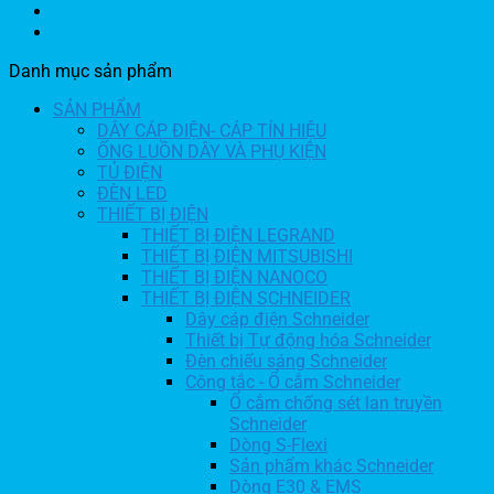
Danh mục sản phẩm
SẢN PHẨM
DÂY CÁP ĐIỆN- CÁP TÍN HIỆU
ỐNG LUỒN DÂY VÀ PHỤ KIỆN
TỦ ĐIỆN
ĐÈN LED
THIẾT BỊ ĐIỆN
THIẾT BỊ ĐIỆN LEGRAND
THIẾT BỊ ĐIỆN MITSUBISHI
THIẾT BỊ ĐIỆN NANOCO
THIẾT BỊ ĐIỆN SCHNEIDER
Dây cáp điện Schneider
Thiết bị Tự động hóa Schneider
Đèn chiếu sáng Schneider
Công tắc - Ổ cắm Schneider
Ổ cắm chống sét lan truyền
Schneider
Dòng S-Flexi
Sản phẩm khác Schneider
Dòng E30 & EMS