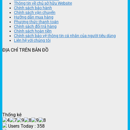
Thông tin về chủ sở hữu Website
Chính sách bảo hành
Chính sách vận chuyển
Hưỡng dẫn mua hàng
Phương thức thanh toán
Chính sách đổi trả hàng
Chính sách hoàn tiền
Chính sách bảo vệ thông tin cá nhân của người tiêu dùng
Liên hệ với chúng tôi
ĐỊA CHỈ TRÊN BẢN ĐỒ
Thống kê
Users Today : 358