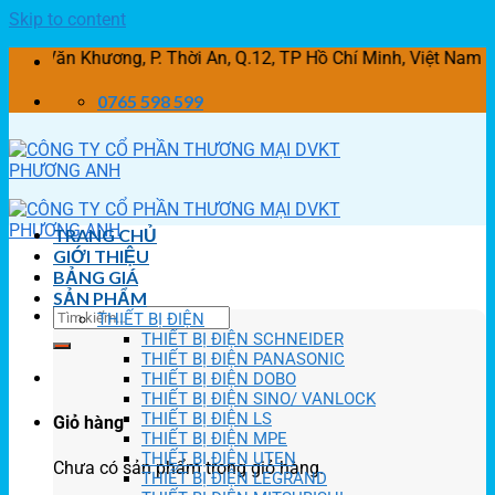
Skip to content
 Khương, P. Thời An, Q.12, TP Hồ Chí Minh, Việt Nam
0765 598 599
TRANG CHỦ
GIỚI THIỆU
BẢNG GIÁ
SẢN PHẨM
THIẾT BỊ ĐIỆN
THIẾT BỊ ĐIỆN SCHNEIDER
THIẾT BỊ ĐIỆN PANASONIC
THIẾT BỊ ĐIỆN DOBO
THIẾT BỊ ĐIỆN SINO/ VANLOCK
THIẾT BỊ ĐIỆN LS
Giỏ hàng
THIẾT BỊ ĐIỆN MPE
THIẾT BỊ ĐIỆN UTEN
Chưa có sản phẩm trong giỏ hàng.
THIẾT BỊ ĐIỆN LEGRAND