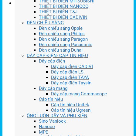
THIẾT BỊ ĐIỆN MITSUBISHI
THIẾT BỊ ĐIỆN NANOCO
THIẾT BỊ ĐIỆN T&J
THIẾT BỊ ĐIỆN CADIVIN
ĐÈN CHIẾU SÁNG
Đèn chiếu sáng Opple
Đèn chiếu sáng Philips
Đèn chiếu sáng Paragon
Đèn chiếu sáng Panasonic
Đèn chiếu sáng Duhal
DÂY CÁP ĐIỆN- CÁP TÍN HIỆU
Dây cáp điện
Dây cáp điện CADIVI
Dây cáp điện LS
Dây cáp điện TAYA
Dây cáp điện Taysin
Dây cáp mạng
Dây cáp mạng Commscope
Cáp tín hiệu
Cáp tín hiệu Unitek
Cáp tín hiệu Ugreen
ỐNG LUỒN DÂY VÀ PHỤ KIỆN
Sino Vanlock
Nanoco
MPE