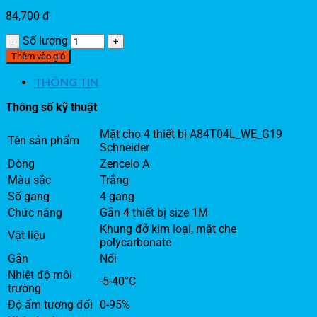
84,700
đ
Số lượng
Thêm vào giỏ
THÔNG TIN
Thông số kỹ thuật
Mặt cho 4 thiết bị A84T04L_WE_G19
Tên sản phẩm
Schneider
Dòng
Zencelo A
Màu sắc
Trắng
Số gang
4 gang
Chức năng
Gắn 4 thiết bị size 1M
Khung đỡ kim loại, mặt che
Vật liệu
polycarbonate
Gắn
Nổi
Nhiệt độ môi
-5-40°C
trường
Độ ẩm tương đối
0-95%