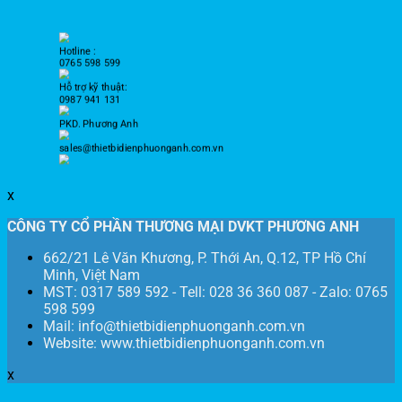
Hotline :
0765 598 599
Hỗ trợ kỹ thuật:
0987 941 131
PKD. Phương Anh
sales@thietbidienphuonganh.com.vn
x
CÔNG TY CỔ PHẦN THƯƠNG MẠI DVKT PHƯƠNG ANH
662/21 Lê Văn Khương, P. Thới An, Q.12, TP Hồ Chí
Minh, Việt Nam
MST: 0317 589 592 - Tell: 028 36 360 087 - Zalo: 0765
598 599
Mail: info@thietbidienphuonganh.com.vn
Website: www.thietbidienphuonganh.com.vn
x