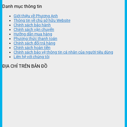
Danh mục thông tin
Giới thiệu về Phương Anh
Thông tin về chủ sở hữu Website
Chính sách bảo hành
Chính sách vận chuyển
Hưỡng dẫn mua hàng
Phương thức thanh toán
Chính sách đổi trả hàng
Chính sách hoàn tiền
Chính sách bảo vệ thông tin cá nhân của người tiêu dùng
Liên hệ với chúng tôi
ĐỊA CHỈ TRÊN BẢN ĐỒ