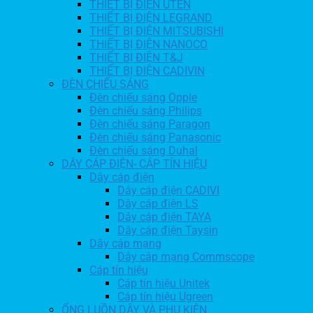
THIẾT BỊ ĐIỆN UTEN
THIẾT BỊ ĐIỆN LEGRAND
THIẾT BỊ ĐIỆN MITSUBISHI
THIẾT BỊ ĐIỆN NANOCO
THIẾT BỊ ĐIỆN T&J
THIẾT BỊ ĐIỆN CADIVIN
ĐÈN CHIẾU SÁNG
Đèn chiếu sáng Opple
Đèn chiếu sáng Philips
Đèn chiếu sáng Paragon
Đèn chiếu sáng Panasonic
Đèn chiếu sáng Duhal
DÂY CÁP ĐIỆN- CÁP TÍN HIỆU
Dây cáp điện
Dây cáp điện CADIVI
Dây cáp điện LS
Dây cáp điện TAYA
Dây cáp điện Taysin
Dây cáp mạng
Dây cáp mạng Commscope
Cáp tín hiệu
Cáp tín hiệu Unitek
Cáp tín hiệu Ugreen
ỐNG LUỒN DÂY VÀ PHỤ KIỆN