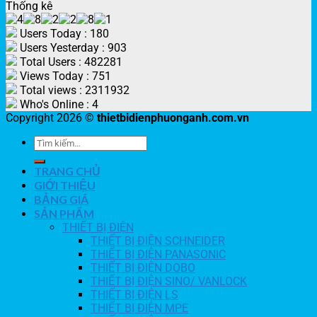
Thống kê
Users Today : 180
Users Yesterday : 903
Total Users : 482281
Views Today : 751
Total views : 2311932
Who's Online : 4
Copyright 2026 ©
thietbidienphuonganh.com.vn
TRANG CHỦ
GIỚI THIỆU
BẢNG GIÁ
SẢN PHẨM
THIẾT BỊ ĐIỆN
THIẾT BỊ ĐIỆN SCHNEIDER
THIẾT BỊ ĐIỆN PANASONIC
THIẾT BỊ ĐIỆN DOBO
THIẾT BỊ ĐIỆN SINO/ VANLOCK
THIẾT BỊ ĐIỆN LS
THIẾT BỊ ĐIỆN MPE