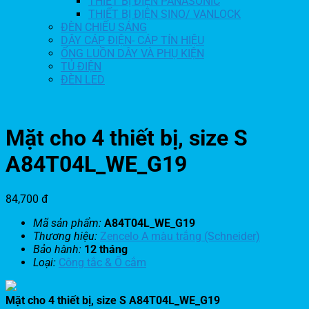
THIẾT BỊ ĐIỆN PANASONIC
THIẾT BỊ ĐIỆN SINO/ VANLOCK
ĐÈN CHIẾU SÁNG
DÂY CÁP ĐIỆN- CÁP TÍN HIỆU
ỐNG LUỒN DÂY VÀ PHỤ KIỆN
TỦ ĐIỆN
ĐÈN LED
Mặt cho 4 thiết bị, size S
A84T04L_WE_G19
84,700
đ
Mã sản phẩm:
A84T04L_WE_G19
Thương hiệu:
Zencelo A màu trắng (Schneider)
Bảo hành:
12 tháng
Loại:
Công tắc & Ổ cắm
Mặt cho 4 thiết bị, size S A84T04L_WE_G19