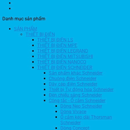
Danh mục sản phẩm
SẢN PHẨM
THIẾT BỊ ĐIỆN
THIẾT BỊ ĐIỆN LS
THIẾT BỊ ĐIỆN MPE
THIẾT BỊ ĐIỆN LEGRAND
THIẾT BỊ ĐIỆN MITSUBISHI
THIẾT BỊ ĐIỆN NANOCO
THIẾT BỊ ĐIỆN SCHNEIDER
Sản phẩm khác Schneider
Chuông điện Schneider
Dây cáp điện Schneider
Thiết bị Tự động hóa Schneider
Đèn chiếu sáng Schneider
Công tắc - Ổ cắm Schneider
Dòng Neo Schneider
Dòng Vivace
Ổ cắm kéo dài Thorsman
Schneider
Dòng Concept