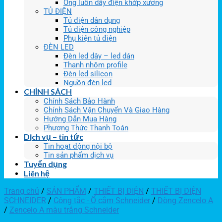
Ống luồn dây điện khớp xương
TỦ ĐIỆN
Tủ điện dân dụng
Tủ điện công nghiệp
Phụ kiện tủ điện
ĐÈN LED
Đèn led dây – led dán
Thanh nhôm profile
Đèn led silicon
Nguồn đèn led
CHÍNH SÁCH
Chính Sách Bảo Hành
Chính Sách Vận Chuyển Và Giao Hàng
Hướng Dẫn Mua Hàng
Phương Thức Thanh Toán
Dịch vụ – tin tức
Tin hoạt động nội bộ
Tin sản phẩm dịch vụ
Tuyển dụng
Liên hệ
Trang chủ
/
SẢN PHẨM
/
THIẾT BỊ ĐIỆN
/
THIẾT BỊ ĐIỆN
SCHNEIDER
/
Công tắc - Ổ cắm Schneider
/
Dòng Zencelo A
/
Zencelo A màu trắng Schneider