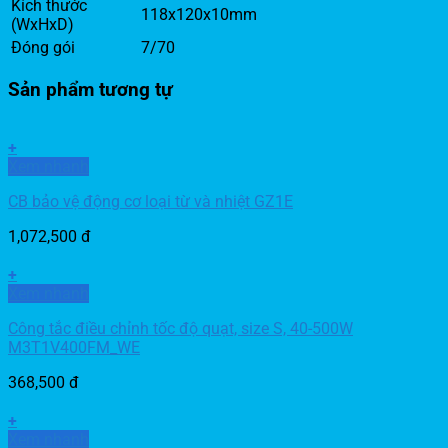
Kích thước
118x120x10mm
(WxHxD)
Đóng gói
7/70
Sản phẩm tương tự
+
Xem nhanh
CB bảo vệ động cơ loại từ và nhiệt GZ1E
1,072,500
đ
+
Xem nhanh
Công tắc điều chỉnh tốc độ quạt, size S, 40-500W
M3T1V400FM_WE
368,500
đ
+
Xem nhanh