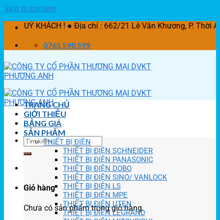
Skip to content
ÁCH ! ● Địa chỉ : 662/21 Lê Văn Khương, P. Thời An, Q.12
0765 598 599
TRANG CHỦ
GIỚI THIỆU
BẢNG GIÁ
SẢN PHẨM
THIẾT BỊ ĐIỆN
THIẾT BỊ ĐIỆN SCHNEIDER
THIẾT BỊ ĐIỆN PANASONIC
THIẾT BỊ ĐIỆN DOBO
THIẾT BỊ ĐIỆN SINO/ VANLOCK
THIẾT BỊ ĐIỆN LS
Giỏ hàng
THIẾT BỊ ĐIỆN MPE
THIẾT BỊ ĐIỆN UTEN
Chưa có sản phẩm trong giỏ hàng.
THIẾT BỊ ĐIỆN LEGRAND