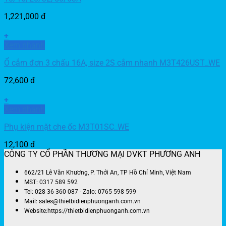
1,221,000
đ
+
Xem nhanh
Ổ cắm đơn 3 chấu 16A, size 2S cắm nhanh M3T426UST_WE
72,600
đ
+
Xem nhanh
Phụ kiện mặt che ốc M3T01SC_WE
12,100
đ
CÔNG TY CỔ PHẦN THƯƠNG MẠI DVKT PHƯƠNG ANH
662/21 Lê Văn Khương, P. Thới An, TP Hồ Chí Minh, Việt Nam
MST: 0317 589 592
Tel: 028 36 360 087 - Zalo: 0765 598 599
Mail: sales@thietbidienphuonganh.com.vn
Website:https://thietbidienphuonganh.com.vn