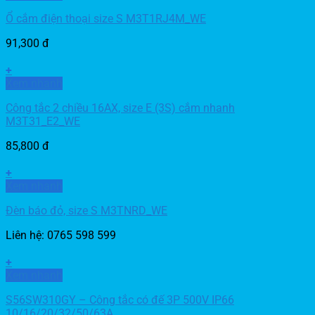
Ổ cắm điện thoại size S M3T1RJ4M_WE
91,300
đ
+
Xem nhanh
Công tắc 2 chiều 16AX, size E (3S) cắm nhanh
M3T31_E2_WE
85,800
đ
+
Xem nhanh
Đèn báo đỏ, size S M3TNRD_WE
Liên hệ: 0765 598 599
+
Xem nhanh
S56SW310GY – Công tắc có đế 3P 500V IP66
10/16/20/32/50/63A