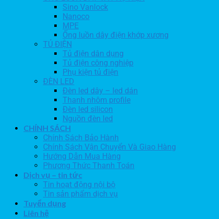
Sino Vanlock
Nanoco
MPE
Ống luồn dây điện khớp xương
TỦ ĐIỆN
Tủ điện dân dụng
Tủ điện công nghiệp
Phụ kiện tủ điện
ĐÈN LED
Đèn led dây – led dán
Thanh nhôm profile
Đèn led silicon
Nguồn đèn led
CHÍNH SÁCH
Chính Sách Bảo Hành
Chính Sách Vận Chuyển Và Giao Hàng
Hướng Dẫn Mua Hàng
Phương Thức Thanh Toán
Dịch vụ – tin tức
Tin hoạt động nội bộ
Tin sản phẩm dịch vụ
Tuyển dụng
Liên hệ