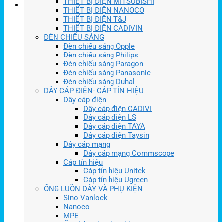
THIẾT BỊ ĐIỆN MITSUBISHI
THIẾT BỊ ĐIỆN NANOCO
THIẾT BỊ ĐIỆN T&J
THIẾT BỊ ĐIỆN CADIVIN
ĐÈN CHIẾU SÁNG
Đèn chiếu sáng Opple
Đèn chiếu sáng Philips
Đèn chiếu sáng Paragon
Đèn chiếu sáng Panasonic
Đèn chiếu sáng Duhal
DÂY CÁP ĐIỆN- CÁP TÍN HIỆU
Dây cáp điện
Dây cáp điện CADIVI
Dây cáp điện LS
Dây cáp điện TAYA
Dây cáp điện Taysin
Dây cáp mạng
Dây cáp mạng Commscope
Cáp tín hiệu
Cáp tín hiệu Unitek
Cáp tín hiệu Ugreen
ỐNG LUỒN DÂY VÀ PHỤ KIỆN
Sino Vanlock
Nanoco
MPE