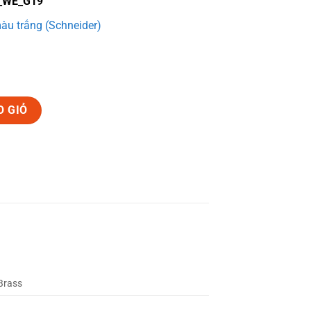
_WE_G19
àu trắng (Schneider)
O GIỎ
Brass