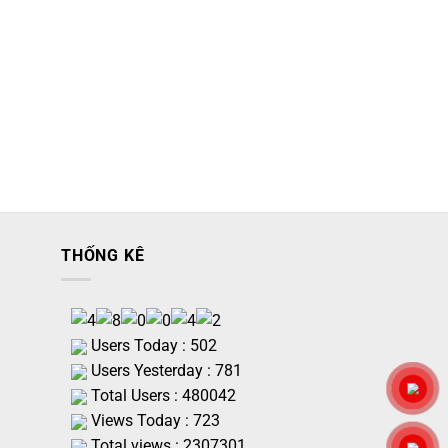
THỐNG KÊ
Users Today : 502
Users Yesterday : 781
Total Users : 480042
Views Today : 723
Total views : 2307301