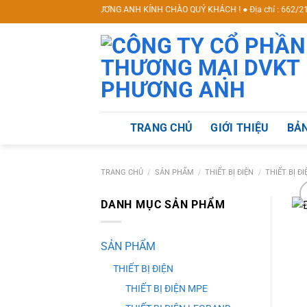
Skip
NG MẠI DVKT PHƯƠNG ANH KÍNH CHÀO QUÝ KHÁCH ! ● Địa chỉ : 662/21 Lê Văn Kh
to
content
TRANG CHỦ
GIỚI THIỆU
BẢN
TRANG CHỦ
/
SẢN PHẨM
/
THIẾT BỊ ĐIỆN
/
THIẾT BỊ Đ
DANH MỤC SẢN PHẨM
SẢN PHẨM
THIẾT BỊ ĐIỆN
THIẾT BỊ ĐIỆN MPE