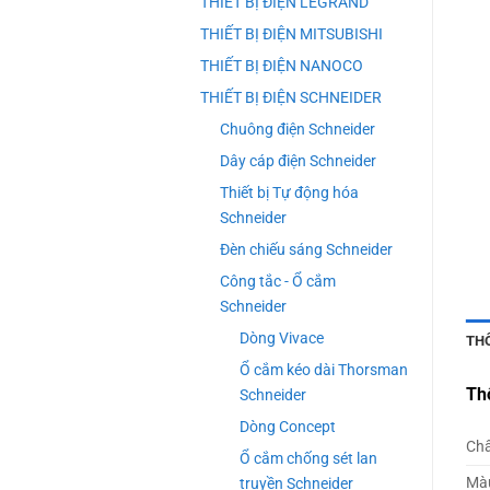
THIẾT BỊ ĐIỆN LEGRAND
THIẾT BỊ ĐIỆN MITSUBISHI
THIẾT BỊ ĐIỆN NANOCO
THIẾT BỊ ĐIỆN SCHNEIDER
Chuông điện Schneider
Dây cáp điện Schneider
Thiết bị Tự động hóa
Schneider
Đèn chiếu sáng Schneider
Công tắc - Ổ cắm
Schneider
Dòng Vivace
TH
Ổ cắm kéo dài Thorsman
Th
Schneider
Dòng Concept
Chấ
Ổ cắm chống sét lan
Mà
truyền Schneider