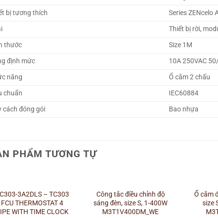
ết bị tương thích
Series ZENcelo 
i
Thiết bị rời, mod
h thước
Size 1M
g định mức
10A 250VAC 50
ức năng
Ổ cắm 2 chấu
u chuẩn
IEC60884
 cách đóng gói
Bao nhựa
ẢN PHẨM TƯƠNG TỰ
+
+
+
C303-3A2DLS – TC303
Công tắc điều chỉnh độ
Ổ cắm đ
FCU THERMOSTAT 4
sáng đèn, size S, 1-400W
size
IPE WITH TIME CLOCK
M3T1V400DM_WE
M3