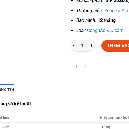
Mã sản phẩm:
84426SUS
Thương hiệu:
Zencelo A m
Bảo hành:
12 tháng
Loại:
Công tắc & Ổ cắm
Số lượng
THÊM VÀ
ÔNG TIN
ông số kỹ thuật
t liệu
Polycarbonate, 
u sắc
Trắng