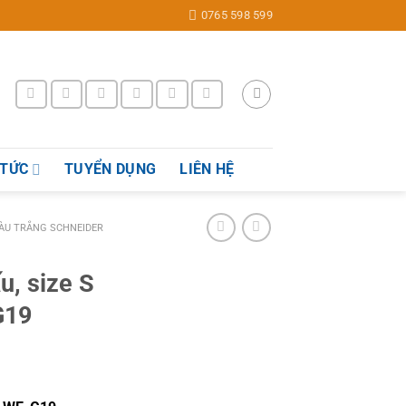
0765 598 599
 TỨC
TUYỂN DỤNG
LIÊN HỆ
ÀU TRẮNG SCHNEIDER
u, size S
G19