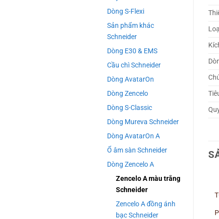
Dòng S-Flexi
Thi
Sản phẩm khác
Loạ
Schneider
Kíc
Dòng E30 & EMS
Dòn
Cầu chì Schneider
Ch
Dòng AvatarOn
Dòng Zencelo
Tiê
Dòng S-Classic
Quy
Dòng Mureva Schneider
Dòng AvatarOn A
Ổ âm sàn Schneider
S
Dòng Zencelo A
Zencelo A màu trắng
Schneider
T
Zencelo A đồng ánh
P
bạc Schneider