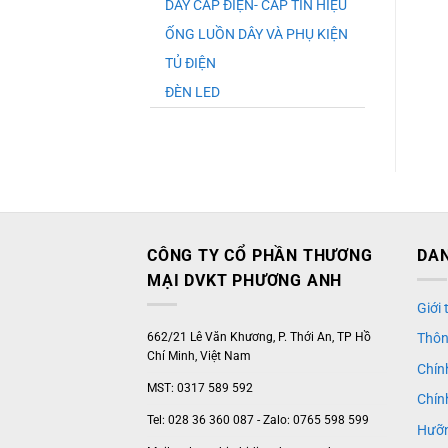
DÂY CÁP ĐIỆN- CÁP TÍN HIỆU
ỐNG LUỒN DÂY VÀ PHỤ KIỆN
TỦ ĐIỆN
ĐÈN LED
CÔNG TY CỔ PHẦN THƯƠNG
DAN
MẠI DVKT PHƯƠNG ANH
Giới
662/21 Lê Văn Khương, P. Thới An, TP Hồ
Thôn
Chí Minh, Việt Nam
Chín
MST: 0317 589 592
Chín
Tel: 028 36 360 087 - Zalo: 0765 598 599
Hưỡn