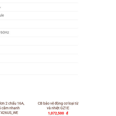
A
ule
/60Hz
+
ơn 2 chấu 16A,
CB bảo vệ động cơ loại từ
 S cắm nhanh
và nhiệt GZ1E
T426US_WE
1,072,500
đ