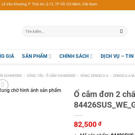
ương, P. Thời An, Q.12, TP Hồ Chí Minh, Việt Nam
G GIÁ
SẢN PHẨM
CHÍNH SÁCH
DỊCH VỤ – TIN
IỆN SCHNEIDER
/
CÔNG TẮC - Ổ CẮM SCHNEIDER
/
DÒNG ZENCELO A
/
ZENCELO A M
Ố cắm đơn 2 chấ
84426SUS_WE_
82,500
đ