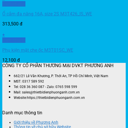
Xem nhanh
Ổ cắm đa năng 16A, size 2S M3T426_IS_WE
313,500
đ
+
Xem nhanh
Phụ kiện mặt che ốc M3T01SC_WE
12,100
đ
CÔNG TY CỔ PHẦN THƯƠNG MẠI DVKT PHƯƠNG ANH
662/21 Lê Văn Khương, P. Thới An, TP Hồ Chí Minh, Việt Nam
MST: 0317 589 592
Tel: 028 36 360 087 - Zalo: 0765 598 599
Mail: sales@thietbidienphuonganh.com.vn
Website:https://thietbidienphuonganh.com.vn
Danh mục thông tin
Giới thiệu về Phương Anh
Thông tin về chủ sở hữu Website