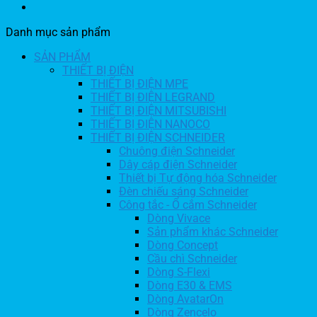
Danh mục sản phẩm
SẢN PHẨM
THIẾT BỊ ĐIỆN
THIẾT BỊ ĐIỆN MPE
THIẾT BỊ ĐIỆN LEGRAND
THIẾT BỊ ĐIỆN MITSUBISHI
THIẾT BỊ ĐIỆN NANOCO
THIẾT BỊ ĐIỆN SCHNEIDER
Chuông điện Schneider
Dây cáp điện Schneider
Thiết bị Tự động hóa Schneider
Đèn chiếu sáng Schneider
Công tắc - Ổ cắm Schneider
Dòng Vivace
Sản phẩm khác Schneider
Dòng Concept
Cầu chì Schneider
Dòng S-Flexi
Dòng E30 & EMS
Dòng AvatarOn
Dòng Zencelo