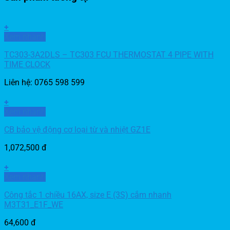
+
Xem nhanh
TC303-3A2DLS – TC303 FCU THERMOSTAT 4 PIPE WITH
TIME CLOCK
Liên hệ: 0765 598 599
+
Xem nhanh
CB bảo vệ động cơ loại từ và nhiệt GZ1E
1,072,500
đ
+
Xem nhanh
Công tắc 1 chiều 16AX, size E (3S) cắm nhanh
M3T31_E1F_WE
64,600
đ