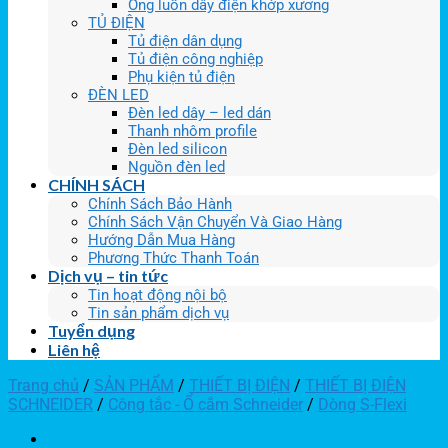
Ống luồn dây điện khớp xương
TỦ ĐIỆN
Tủ điện dân dụng
Tủ điện công nghiệp
Phụ kiện tủ điện
ĐÈN LED
Đèn led dây – led dán
Thanh nhôm profile
Đèn led silicon
Nguồn đèn led
CHÍNH SÁCH
Chính Sách Bảo Hành
Chính Sách Vận Chuyển Và Giao Hàng
Hướng Dẫn Mua Hàng
Phương Thức Thanh Toán
Dịch vụ – tin tức
Tin hoạt động nội bộ
Tin sản phẩm dịch vụ
Tuyển dụng
Liên hệ
Trang chủ
/
SẢN PHẨM
/
THIẾT BỊ ĐIỆN
/
THIẾT BỊ ĐIỆN
SCHNEIDER
/
Công tắc - Ổ cắm Schneider
/
Dòng S-Flexi