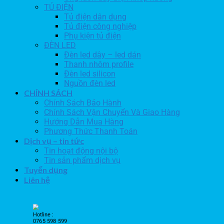
TỦ ĐIỆN
Tủ điện dân dụng
Tủ điện công nghiệp
Phụ kiện tủ điện
ĐÈN LED
Đèn led dây – led dán
Thanh nhôm profile
Đèn led silicon
Nguồn đèn led
CHÍNH SÁCH
Chính Sách Bảo Hành
Chính Sách Vận Chuyển Và Giao Hàng
Hướng Dẫn Mua Hàng
Phương Thức Thanh Toán
Dịch vụ – tin tức
Tin hoạt động nội bộ
Tin sản phẩm dịch vụ
Tuyển dụng
Liên hệ
Hotline :
0765 598 599