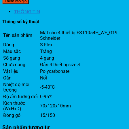
Thêm vào giỏ
THÔNG TIN
Thông số kỹ thuật
Mặt cho 4 thiết bị FST1054H_WE_G19
Tên sản phẩm
Schneider
Dòng
S-Flexi
Màu sắc
Trắng
Số gang
4 gang
Chức năng
Gắn 4 thiết bị size S
Vật liệu
Polycarbonate
Gắn
Nổi
Nhiệt độ môi
-5-40°C
trường
Độ ẩm tương đối
0-95%
Kích thước
70x120x10mm
(WxHxD)
Đóng gói
15/150
Sản phẩm tương tự