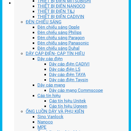
THIẾT BỊ ĐIỆN MITSUBISHI
THIẾT BỊ ĐIỆN NANOCO
THIẾT BỊ ĐIỆN T&J
THIẾT BỊ ĐIỆN CADIVIN
ĐÈN CHIẾU SÁNG
Đèn chiếu sáng Opple
Đèn chiếu sáng Philips
Đèn chiếu sáng Paragon
Đèn chiếu sáng Panasonic
Đèn chiếu sáng Duhal
DÂY CÁP ĐIỆN- CÁP TÍN HIỆU
Dây cáp điện
Dây cáp điện CADIVI
Dây cáp điện LS
Dây cáp điện TAYA
Dây cáp điện Taysin
Dây cáp mạng
Dây cáp mạng Commscope
Cáp tín hiệu
Cáp tín hiệu Unitek
Cáp tín hiệu Ugreen
ỐNG LUỒN DÂY VÀ PHỤ KIỆN
Sino Vanlock
Nanoco
MPE