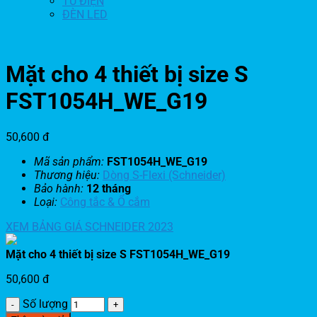
TỦ ĐIỆN
ĐÈN LED
Mặt cho 4 thiết bị size S
FST1054H_WE_G19
50,600
đ
Mã sản phẩm:
FST1054H_WE_G19
Thương hiệu:
Dòng S-Flexi (Schneider)
Bảo hành:
12 tháng
Loại:
Công tắc & Ổ cắm
XEM BẢNG GIÁ SCHNEIDER 2023
Mặt cho 4 thiết bị size S FST1054H_WE_G19
50,600
đ
Số lượng