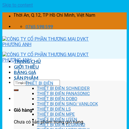
Skip to content
hời An, Q.12, TP Hồ Chí Minh, Việt Nam
0765 598 599
TRANG CHỦ
GIỚI THIỆU
BẢNG GIÁ
SẢN PHẨM
THIẾT BỊ ĐIỆN
THIẾT BỊ ĐIỆN SCHNEIDER
THIẾT BỊ ĐIỆN PANASONIC
THIẾT BỊ ĐIỆN DOBO
THIẾT BỊ ĐIỆN SINO/ VANLOCK
THIẾT BỊ ĐIỆN LS
Giỏ hàng
THIẾT BỊ ĐIỆN MPE
THIẾT BỊ ĐIỆN UTEN
Chưa có sản phẩm trong giỏ hàng.
THIẾT BỊ ĐIỆN LEGRAND