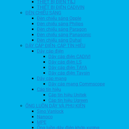
THIẾT BỊ ĐIỆN T&J
THIẾT BỊ ĐIỆN CADIVIN
ĐÈN CHIẾU SÁNG
Đèn chiếu sáng Opple
Đèn chiếu sáng Philips
Đèn chiếu sáng Paragon
Đèn chiếu sáng Panasonic
Đèn chiếu sáng Duhal
DÂY CÁP ĐIỆN- CÁP TÍN HIỆU
Dây cáp điện
Dây cáp điện CADIVI
Dây cáp điện LS
Dây cáp điện TAYA
Dây cáp điện Taysin
Dây cáp mạng
Dây cáp mạng Commscope
Cáp tín hiệu
Cáp tín hiệu Unitek
Cáp tín hiệu Ugreen
ỐNG LUỒN DÂY VÀ PHỤ KIỆN
Sino Vanlock
Nanoco
MPE
Ống luồn dây điện khớp xương