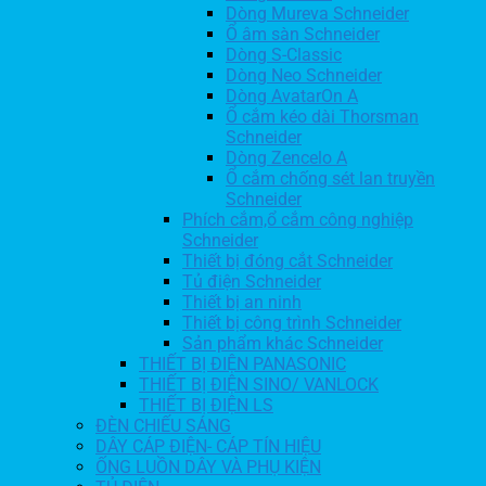
Dòng Mureva Schneider
Ổ âm sàn Schneider
Dòng S-Classic
Dòng Neo Schneider
Dòng AvatarOn A
Ổ cắm kéo dài Thorsman
Schneider
Dòng Zencelo A
Ổ cắm chống sét lan truyền
Schneider
Phích cắm,ổ cắm công nghiệp
Schneider
Thiết bị đóng cắt Schneider
Tủ điện Schneider
Thiết bị an ninh
Thiết bị công trình Schneider
Sản phẩm khác Schneider
THIẾT BỊ ĐIỆN PANASONIC
THIẾT BỊ ĐIỆN SINO/ VANLOCK
THIẾT BỊ ĐIỆN LS
ĐÈN CHIẾU SÁNG
DÂY CÁP ĐIỆN- CÁP TÍN HIỆU
ỐNG LUỒN DÂY VÀ PHỤ KIỆN