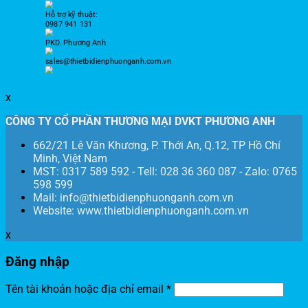
Hỗ trợ kỹ thuật:
0987 941 131
PKD. Phương Anh
sales@thietbidienphuonganh.com.vn
x
CÔNG TY CỔ PHẦN THƯƠNG MẠI DVKT PHƯƠNG ANH
662/21 Lê Văn Khương, P. Thới An, Q.12, TP Hồ Chí
Minh, Việt Nam
MST: 0317 589 592 - Tell: 028 36 360 087 - Zalo: 0765
598 599
Mail: info@thietbidienphuonganh.com.vn
Website: www.thietbidienphuonganh.com.vn
x
Đăng nhập
Tên tài khoản hoặc địa chỉ email
*