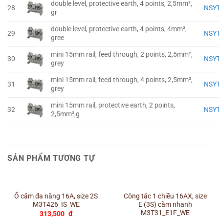
double level, protective earth, 4 points, 2,5mm²,
28
NSY
gr
double level, protective earth, 4 points, 4mm²,
29
NSY
gree
mini 15mm rail, feed through, 2 points, 2,5mm²,
30
NSY
grey
mini 15mm rail, feed through, 4 points, 2,5mm²,
31
NSY
grey
mini 15mm rail, protective earth, 2 points,
32
NSY
2,5mm²,g
SẢN PHẨM TƯƠNG TỰ
Ổ cắm đa năng 16A, size 2S
Công tắc 1 chiều 16AX, size
M3T426_IS_WE
E (3S) cắm nhanh
M3T31_E1F_WE
313,500
đ