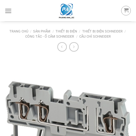
Skip
to
content
TRANG CHỦ
/
SẢN PHẨM
/
THIẾT BỊ ĐIỆN
/
THIẾT BỊ ĐIỆN SCHNEIDER
/
CÔNG TẮC - Ổ CẮM SCHNEIDER
/
CẦU CHÌ SCHNEIDER