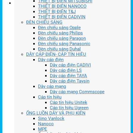
THIẾT BỊ ĐIỆN MITSUBISHI
THIẾT BỊ ĐIỆN NANOCO
THIẾT BỊ ĐIỆN T&J
THIẾT BỊ ĐIỆN CADIVIN
ĐÈN CHIẾU SÁNG
Đèn chiếu sáng Opple
Đèn chiếu sáng Philips
Đèn chiếu sáng Paragon
Đèn chiếu sáng Panasonic
Đèn chiếu sáng Duhal
DÂY CÁP ĐIỆN- CÁP TÍN HIỆU
Dây cáp điện
Dây cáp điện CADIVI
Dây cáp điện LS
Dây cáp điện TAYA
Dây cáp điện Taysin
Dây cáp mạng
Dây cáp mạng Commscope
Cáp tín hiệu
Cáp tín hiệu Unitek
Cáp tín hiệu Ugreen
ỐNG LUỒN DÂY VÀ PHỤ KIỆN
Sino Vanlock
Nanoco
MPE