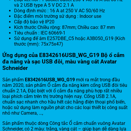
và 2 USB type A 5 V DC 2.1 A
Dòng định mức : 16 A at 250 V AC 50/60 Hz
Đặc điểm môi trường sử dụng : Indoor use
Cấp độ bảo vệ IP20
Kích thước Chiều rộng: 87mm; Chiều cao: 87 mm
Tiêu chuẩn : IEC 60669-1
Sử dụng đế âm E257DBE_C5 hoặc A3B050_G19 (Kích
thước (mm): 75x75x47)
Ứng dụng của
E8342616USB_WG_G19 Bộ ổ cắm
đa năng và sạc USB đôi, màu vàng cát Avatar
Schneider
Sản phẩm
E8342616USB_WG_G19
mới ra mắt trong đầu
năm 2020, sản phẩm Ổ cắm đa năng kèm cổng USB đôi tiêu
chuẩn 2.1A, Đặc biệt với ổ cắm đa năng phù hợp rất nhiều
loại phích cắm trên thị trường hiện nay. Cổng USB 2.1A,
chuẩn sạc nhanh cho hầu hết các hãng điện thoại phổ biến,
hoặc sử dụng làm nguồn phát cho các loại thiết bị công suất
nhỏ như Camera, …,
Sản phẩm thuộc dòng Công tắc Ổ cắm chuẩn vuông Avatar
Schneider, có 2 màu: trắng, vàng cát – giúp bạn dễ dàng lựa