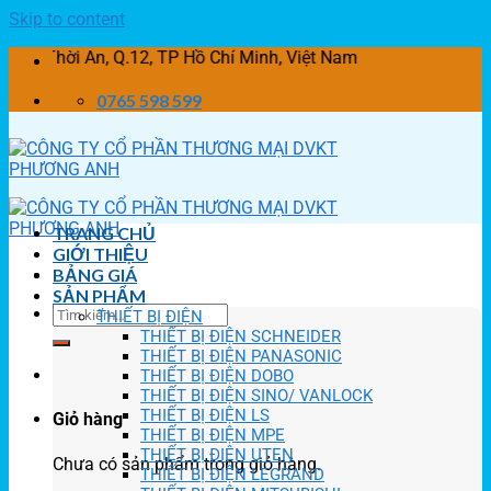
Skip to content
ời An, Q.12, TP Hồ Chí Minh, Việt Nam
0765 598 599
TRANG CHỦ
GIỚI THIỆU
BẢNG GIÁ
SẢN PHẨM
THIẾT BỊ ĐIỆN
THIẾT BỊ ĐIỆN SCHNEIDER
THIẾT BỊ ĐIỆN PANASONIC
THIẾT BỊ ĐIỆN DOBO
THIẾT BỊ ĐIỆN SINO/ VANLOCK
THIẾT BỊ ĐIỆN LS
Giỏ hàng
THIẾT BỊ ĐIỆN MPE
THIẾT BỊ ĐIỆN UTEN
Chưa có sản phẩm trong giỏ hàng.
THIẾT BỊ ĐIỆN LEGRAND