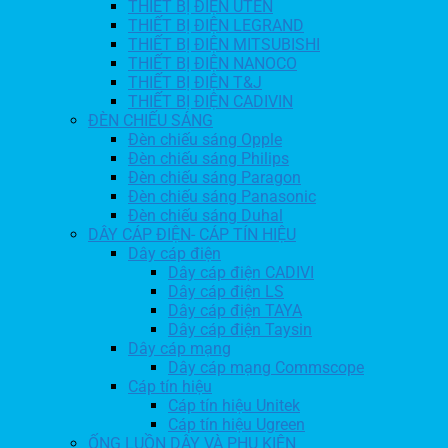
THIẾT BỊ ĐIỆN UTEN
THIẾT BỊ ĐIỆN LEGRAND
THIẾT BỊ ĐIỆN MITSUBISHI
THIẾT BỊ ĐIỆN NANOCO
THIẾT BỊ ĐIỆN T&J
THIẾT BỊ ĐIỆN CADIVIN
ĐÈN CHIẾU SÁNG
Đèn chiếu sáng Opple
Đèn chiếu sáng Philips
Đèn chiếu sáng Paragon
Đèn chiếu sáng Panasonic
Đèn chiếu sáng Duhal
DÂY CÁP ĐIỆN- CÁP TÍN HIỆU
Dây cáp điện
Dây cáp điện CADIVI
Dây cáp điện LS
Dây cáp điện TAYA
Dây cáp điện Taysin
Dây cáp mạng
Dây cáp mạng Commscope
Cáp tín hiệu
Cáp tín hiệu Unitek
Cáp tín hiệu Ugreen
ỐNG LUỒN DÂY VÀ PHỤ KIỆN