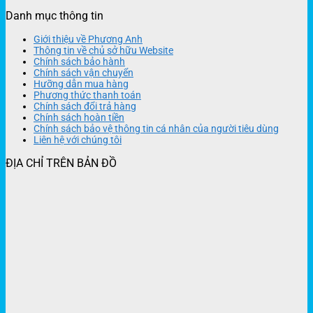
Danh mục thông tin
Giới thiệu về Phương Anh
Thông tin về chủ sở hữu Website
Chính sách bảo hành
Chính sách vận chuyển
Hưỡng dẫn mua hàng
Phương thức thanh toán
Chính sách đổi trả hàng
Chính sách hoàn tiền
Chính sách bảo vệ thông tin cá nhân của người tiêu dùng
Liên hệ với chúng tôi
ĐỊA CHỈ TRÊN BẢN ĐỒ