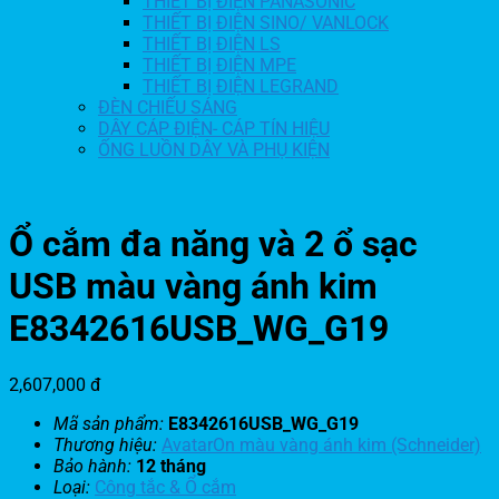
THIẾT BỊ ĐIỆN PANASONIC
THIẾT BỊ ĐIỆN SINO/ VANLOCK
THIẾT BỊ ĐIỆN LS
THIẾT BỊ ĐIỆN MPE
THIẾT BỊ ĐIỆN LEGRAND
ĐÈN CHIẾU SÁNG
DÂY CÁP ĐIỆN- CÁP TÍN HIỆU
ỐNG LUỒN DÂY VÀ PHỤ KIỆN
Ổ cắm đa năng và 2 ổ sạc
USB màu vàng ánh kim
E8342616USB_WG_G19
2,607,000
đ
Mã sản phẩm:
E8342616USB_WG_G19
Thương hiệu:
AvatarOn màu vàng ánh kim (Schneider)
Bảo hành:
12 tháng
Loại:
Công tắc & Ổ cắm