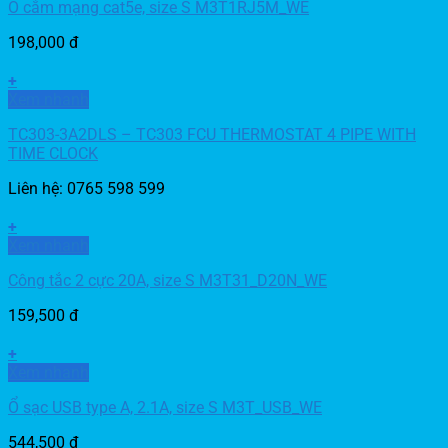
Ổ cắm mạng cat5e, size S M3T1RJ5M_WE
198,000
đ
+
Xem nhanh
TC303-3A2DLS – TC303 FCU THERMOSTAT 4 PIPE WITH
TIME CLOCK
Liên hệ: 0765 598 599
+
Xem nhanh
Công tắc 2 cực 20A, size S M3T31_D20N_WE
159,500
đ
+
Xem nhanh
Ổ sạc USB type A, 2.1A, size S M3T_USB_WE
544,500
đ