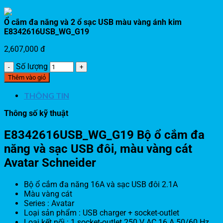
Ổ cắm đa năng và 2 ổ sạc USB màu vàng ánh kim
E8342616USB_WG_G19
2,607,000
đ
Số lượng
Thêm vào giỏ
THÔNG TIN
Thông số kỹ thuật
E8342616USB_WG_G19 Bộ ổ cắm đa
năng và sạc USB đôi, màu vàng cát
Avatar Schneider
Bộ ổ cắm đa năng 16A và sạc USB đôi 2.1A
Màu vàng cát
Series : Avatar
Loại sản phẩm : USB charger + socket-outlet
Loại kết nối : 1 socket-outlet 250 V AC 16 A 50/60 Hz