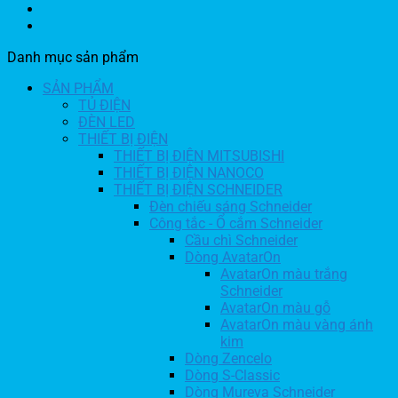
Danh mục sản phẩm
SẢN PHẨM
TỦ ĐIỆN
ĐÈN LED
THIẾT BỊ ĐIỆN
THIẾT BỊ ĐIỆN MITSUBISHI
THIẾT BỊ ĐIỆN NANOCO
THIẾT BỊ ĐIỆN SCHNEIDER
Đèn chiếu sáng Schneider
Công tắc - Ổ cắm Schneider
Cầu chì Schneider
Dòng AvatarOn
AvatarOn màu trắng
Schneider
AvatarOn màu gỗ
AvatarOn màu vàng ánh
kim
Dòng Zencelo
Dòng S-Classic
Dòng Mureva Schneider