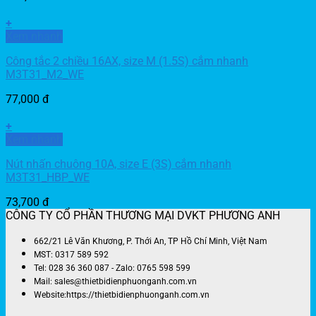
+
Xem nhanh
Công tắc 2 chiều 16AX, size M (1.5S) cắm nhanh
M3T31_M2_WE
77,000
đ
+
Xem nhanh
Nút nhấn chuông 10A, size E (3S) cắm nhanh
M3T31_HBP_WE
73,700
đ
CÔNG TY CỔ PHẦN THƯƠNG MẠI DVKT PHƯƠNG ANH
662/21 Lê Văn Khương, P. Thới An, TP Hồ Chí Minh, Việt Nam
MST: 0317 589 592
Tel: 028 36 360 087 - Zalo: 0765 598 599
Mail: sales@thietbidienphuonganh.com.vn
Website:https://thietbidienphuonganh.com.vn