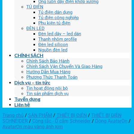
Ống luồn dây điện khớp xương
TỦ ĐIỆN
Tủ điện dân dụng
Tủ điện công nghiệp
Phụ kiện tủ điện
ĐÈN LED
Đèn led dây – led dán
Thanh nhôm profile
Đèn led silicon
Nguồn đèn led
CHÍNH SÁCH
Chính Sách Bảo Hành
Chính Sách Vận Chuyển Và Giao Hàng
Hướng Dẫn Mua Hàng
Phương Thức Thanh Toán
Dịch vụ – tin tức
Tin hoạt động nội bộ
Tin sản phẩm dịch vụ
Tuyển dụng
Liên hệ
Trang chủ
/
SẢN PHẨM
/
THIẾT BỊ ĐIỆN
/
THIẾT BỊ ĐIỆN
SCHNEIDER
/
Công tắc - Ổ cắm Schneider
/
Dòng AvatarOn
/
AvatarOn màu vàng ánh kim