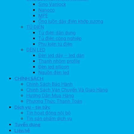
Sino Vanlock
Nanoco
MPE
Ống luồn dây điện khớp xương
TỦ ĐIỆN
Tủ điện dân dụng
Tủ điện công nghiệp
Phụ kiện tủ điện
ĐÈN LED
Đèn led dây – led dán
Thanh nhôm profile
Đèn led silicon
Nguồn đèn led
CHÍNH SÁCH
Chính Sách Bảo Hành
Chính Sách Vận Chuyển Và Giao Hàng
Hướng Dẫn Mua Hàng
Phương Thức Thanh Toán
Dịch vụ – tin tức
Tin hoạt động nội bộ
Tin sản phẩm dịch vụ
Tuyển dụng
Liên hệ