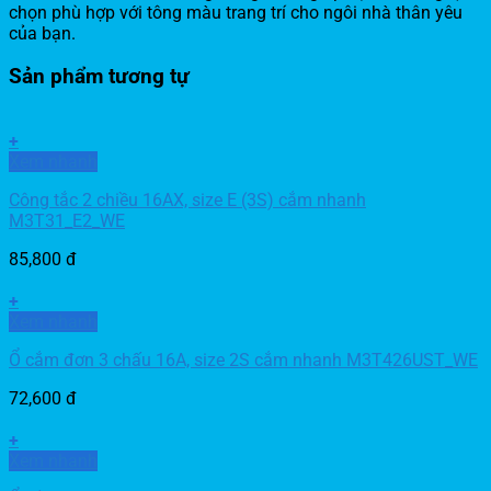
chọn phù hợp với tông màu trang trí cho ngôi nhà thân yêu
của bạn.
Sản phẩm tương tự
+
Xem nhanh
Công tắc 2 chiều 16AX, size E (3S) cắm nhanh
M3T31_E2_WE
85,800
đ
+
Xem nhanh
Ổ cắm đơn 3 chấu 16A, size 2S cắm nhanh M3T426UST_WE
72,600
đ
+
Xem nhanh