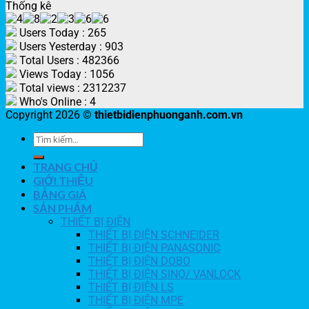
Thống kê
Users Today : 265
Users Yesterday : 903
Total Users : 482366
Views Today : 1056
Total views : 2312237
Who's Online : 4
Copyright 2026 ©
thietbidienphuonganh.com.vn
TRANG CHỦ
GIỚI THIỆU
BẢNG GIÁ
SẢN PHẨM
THIẾT BỊ ĐIỆN
THIẾT BỊ ĐIỆN SCHNEIDER
THIẾT BỊ ĐIỆN PANASONIC
THIẾT BỊ ĐIỆN DOBO
THIẾT BỊ ĐIỆN SINO/ VANLOCK
THIẾT BỊ ĐIỆN LS
THIẾT BỊ ĐIỆN MPE