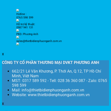
Hotline :
0765 598 599
Hỗ trợ kỹ thuật:
0987 941 131
PKD. Phương Anh
sales@thietbidienphuonganh.com.vn
x
CÔNG TY CỔ PHẦN THƯƠNG MẠI DVKT PHƯƠNG ANH
662/21 Lê Văn Khương, P. Thới An, Q.12, TP Hồ Chí
Minh, Việt Nam
MST: 0317 589 592 - Tell: 028 36 360 087 - Zalo: 0765
598 599
Mail: info@thietbidienphuonganh.com.vn
Website: www.thietbidienphuonganh.com.vn
x