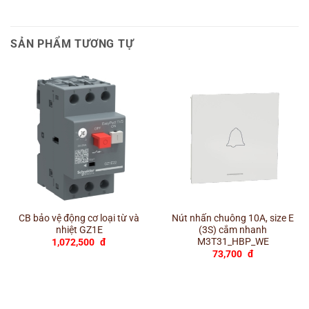
SẢN PHẨM TƯƠNG TỰ
CB bảo vệ động cơ loại từ và
Nút nhấn chuông 10A, size E
nhiệt GZ1E
(3S) cắm nhanh
M3T31_HBP_WE
1,072,500
đ
73,700
đ