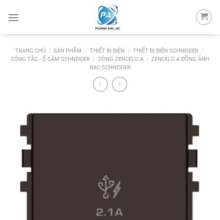
Skip
to
content
TRANG CHỦ
/
SẢN PHẨM
/
THIẾT BỊ ĐIỆN
/
THIẾT BỊ ĐIỆN SCHNEIDER
/
CÔNG TẮC - Ổ CẮM SCHNEIDER
/
DÒNG ZENCELO A
/
ZENCELO A ĐỒNG ÁNH
BẠC SCHNEIDER