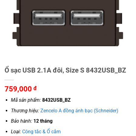
Ổ sạc USB 2.1A đôi, Size S 8432USB_BZ
759,000
đ
Mã sản phẩm:
8432USB_BZ
Thương hiệu:
Zencelo A đồng ánh bạc (Schneider)
Bảo hành:
12 tháng
Loại:
Công tắc & Ổ cắm