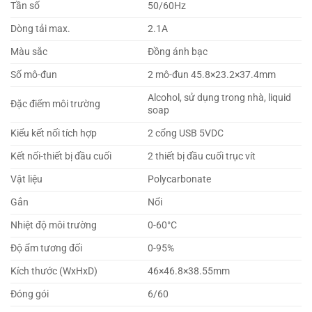
Tần số
50/60Hz
Dòng tải max.
2.1A
Màu sắc
Đồng ánh bạc
Số mô-đun
2 mô-đun 45.8×23.2×37.4mm
Alcohol, sử dụng trong nhà, liquid
Đặc điểm môi trường
soap
Kiểu kết nối tích hợp
2 cổng USB 5VDC
Kết nối-thiết bị đầu cuối
2 thiết bị đầu cuối trục vít
Vật liệu
Polycarbonate
Gắn
Nổi
Nhiệt độ môi trường
0-60°C
Độ ẩm tương đối
0-95%
Kích thước (WxHxD)
46×46.8×38.55mm
Đóng gói
6/60