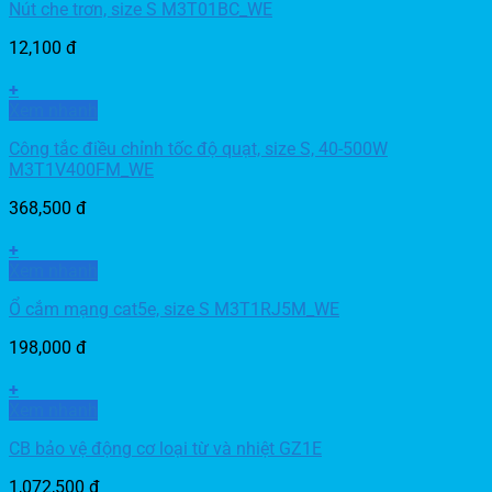
Nút che trơn, size S M3T01BC_WE
12,100
đ
+
Xem nhanh
Công tắc điều chỉnh tốc độ quạt, size S, 40-500W
M3T1V400FM_WE
368,500
đ
+
Xem nhanh
Ổ cắm mạng cat5e, size S M3T1RJ5M_WE
198,000
đ
+
Xem nhanh
CB bảo vệ động cơ loại từ và nhiệt GZ1E
1,072,500
đ