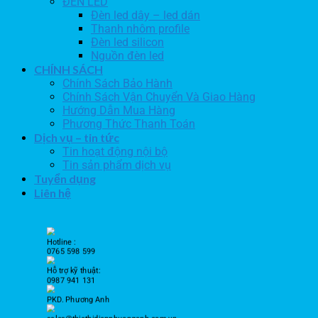
ĐÈN LED
Đèn led dây – led dán
Thanh nhôm profile
Đèn led silicon
Nguồn đèn led
CHÍNH SÁCH
Chính Sách Bảo Hành
Chính Sách Vận Chuyển Và Giao Hàng
Hướng Dẫn Mua Hàng
Phương Thức Thanh Toán
Dịch vụ – tin tức
Tin hoạt động nội bộ
Tin sản phẩm dịch vụ
Tuyển dụng
Liên hệ
Hotline :
0765 598 599
Hỗ trợ kỹ thuật:
0987 941 131
PKD. Phương Anh