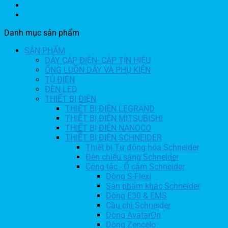
Danh mục sản phẩm
SẢN PHẨM
DÂY CÁP ĐIỆN- CÁP TÍN HIỆU
ỐNG LUỒN DÂY VÀ PHỤ KIỆN
TỦ ĐIỆN
ĐÈN LED
THIẾT BỊ ĐIỆN
THIẾT BỊ ĐIỆN LEGRAND
THIẾT BỊ ĐIỆN MITSUBISHI
THIẾT BỊ ĐIỆN NANOCO
THIẾT BỊ ĐIỆN SCHNEIDER
Thiết bị Tự động hóa Schneider
Đèn chiếu sáng Schneider
Công tắc - Ổ cắm Schneider
Dòng S-Flexi
Sản phẩm khác Schneider
Dòng E30 & EMS
Cầu chì Schneider
Dòng AvatarOn
Dòng Zencelo