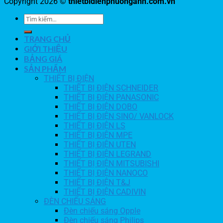
Copyright 2026 ©
thietbidienphuonganh.com.vn
TRANG CHỦ
GIỚI THIỆU
BẢNG GIÁ
SẢN PHẨM
THIẾT BỊ ĐIỆN
THIẾT BỊ ĐIỆN SCHNEIDER
THIẾT BỊ ĐIỆN PANASONIC
THIẾT BỊ ĐIỆN DOBO
THIẾT BỊ ĐIỆN SINO/ VANLOCK
THIẾT BỊ ĐIỆN LS
THIẾT BỊ ĐIỆN MPE
THIẾT BỊ ĐIỆN UTEN
THIẾT BỊ ĐIỆN LEGRAND
THIẾT BỊ ĐIỆN MITSUBISHI
THIẾT BỊ ĐIỆN NANOCO
THIẾT BỊ ĐIỆN T&J
THIẾT BỊ ĐIỆN CADIVIN
ĐÈN CHIẾU SÁNG
Đèn chiếu sáng Opple
Đèn chiếu sáng Philips