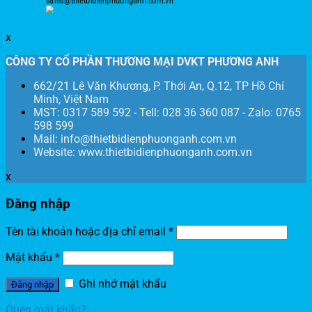
sales@thietbidienphuonganh.com.vn
x
CÔNG TY CỔ PHẦN THƯƠNG MẠI DVKT PHƯƠNG ANH
662/21 Lê Văn Khương, P. Thới An, Q.12, TP Hồ Chí
Minh, Việt Nam
MST: 0317 589 592 - Tell: 028 36 360 087 - Zalo: 0765
598 599
Mail: info@thietbidienphuonganh.com.vn
Website: www.thietbidienphuonganh.com.vn
x
Đăng nhập
Tên tài khoản hoặc địa chỉ email
*
Mật khẩu
*
Ghi nhớ mật khẩu
Đăng nhập
Quên mật khẩu?