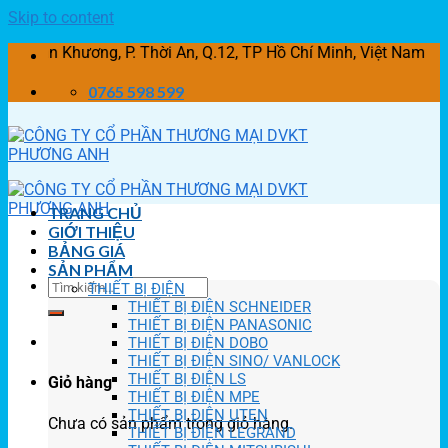
Skip to content
Khương, P. Thời An, Q.12, TP Hồ Chí Minh, Việt Nam
0765 598 599
TRANG CHỦ
GIỚI THIỆU
BẢNG GIÁ
SẢN PHẨM
THIẾT BỊ ĐIỆN
THIẾT BỊ ĐIỆN SCHNEIDER
THIẾT BỊ ĐIỆN PANASONIC
THIẾT BỊ ĐIỆN DOBO
THIẾT BỊ ĐIỆN SINO/ VANLOCK
THIẾT BỊ ĐIỆN LS
Giỏ hàng
THIẾT BỊ ĐIỆN MPE
THIẾT BỊ ĐIỆN UTEN
Chưa có sản phẩm trong giỏ hàng.
THIẾT BỊ ĐIỆN LEGRAND