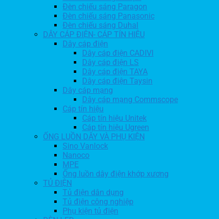
Đèn chiếu sáng Paragon
Đèn chiếu sáng Panasonic
Đèn chiếu sáng Duhal
DÂY CÁP ĐIỆN- CÁP TÍN HIỆU
Dây cáp điện
Dây cáp điện CADIVI
Dây cáp điện LS
Dây cáp điện TAYA
Dây cáp điện Taysin
Dây cáp mạng
Dây cáp mạng Commscope
Cáp tín hiệu
Cáp tín hiệu Unitek
Cáp tín hiệu Ugreen
ỐNG LUỒN DÂY VÀ PHỤ KIỆN
Sino Vanlock
Nanoco
MPE
Ống luồn dây điện khớp xương
TỦ ĐIỆN
Tủ điện dân dụng
Tủ điện công nghiệp
Phụ kiện tủ điện