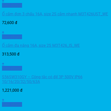
+
Xem nhanh
Ổ cắm đơn 3 chấu 16A, size 2S cắm nhanh M3T426UST_WE
72,600
đ
+
Xem nhanh
Ổ cắm đa năng 16A, size 2S M3T426_IS_WE
313,500
đ
+
Xem nhanh
S56SW310GY – Công tắc có đế 3P 500V IP66
10/16/20/32/50/63A
1,221,000
đ
+
Xem nhanh