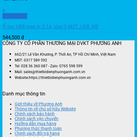
+
Xem nhanh
Ổ sạc USB type A, 2.1A, size S M3T_USB_WE
544,500
đ
CÔNG TY CỔ PHẦN THƯƠNG MẠI DVKT PHƯƠNG ANH
662/21 Lê Văn Khương, P. Thới An, TP Hồ Chí Minh, Việt Nam
MST: 0317 589 592
Tel: 028 36 360 087 - Zalo: 0765 598 599
Mail: sales@thietbidienphuonganh.com.vn
Website:https://thietbidienphuonganh.com.vn
Danh mục thông tin
Giới thiệu về Phương Anh
Thông tin về chủ sở hữu Website
Chính sách bảo hành
Chính sách vận chuyển
Hưỡng dẫn mua hàng
Phương thức thanh toán
Chính sách đổi trả hàng