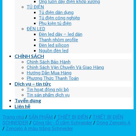
Ống luồn dây điện khớp xương
TỦ ĐIỆN
Tủ điện dân dụng
Tủ điện công nghiệp
Phụ kiện tủ điện
ĐÈN LED
Đèn led dây – led dán
Thanh nhôm profile
Đèn led silicon
Nguồn đèn led
CHÍNH SÁCH
Chính Sách Bảo Hành
Chính Sách Vận Chuyển Và Giao Hàng
Hướng Dẫn Mua Hàng
Phương Thức Thanh Toán
Dịch vụ – tin tức
Tin hoạt động nội bộ
Tin sản phẩm dịch vụ
Tuyển dụng
Liên hệ
Trang chủ
/
SẢN PHẨM
/
THIẾT BỊ ĐIỆN
/
THIẾT BỊ ĐIỆN
SCHNEIDER
/
Công tắc - Ổ cắm Schneider
/
Dòng Zencelo A
/
Zencelo A màu trắng Schneider