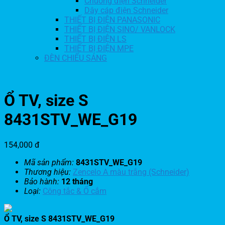
Chuông điện Schneider
Dây cáp điện Schneider
THIẾT BỊ ĐIỆN PANASONIC
THIẾT BỊ ĐIỆN SINO/ VANLOCK
THIẾT BỊ ĐIỆN LS
THIẾT BỊ ĐIỆN MPE
ĐÈN CHIẾU SÁNG
Ổ TV, size S
8431STV_WE_G19
154,000
đ
Mã sản phẩm:
8431STV_WE_G19
Thương hiệu:
Zencelo A màu trắng (Schneider)
Bảo hành:
12 tháng
Loại:
Công tắc & Ổ cắm
Ổ TV, size S 8431STV_WE_G19