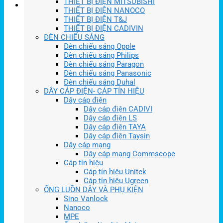
THIẾT BỊ ĐIỆN MITSUBISHI
THIẾT BỊ ĐIỆN NANOCO
THIẾT BỊ ĐIỆN T&J
THIẾT BỊ ĐIỆN CADIVIN
ĐÈN CHIẾU SÁNG
Đèn chiếu sáng Opple
Đèn chiếu sáng Philips
Đèn chiếu sáng Paragon
Đèn chiếu sáng Panasonic
Đèn chiếu sáng Duhal
DÂY CÁP ĐIỆN- CÁP TÍN HIỆU
Dây cáp điện
Dây cáp điện CADIVI
Dây cáp điện LS
Dây cáp điện TAYA
Dây cáp điện Taysin
Dây cáp mạng
Dây cáp mạng Commscope
Cáp tín hiệu
Cáp tín hiệu Unitek
Cáp tín hiệu Ugreen
ỐNG LUỒN DÂY VÀ PHỤ KIỆN
Sino Vanlock
Nanoco
MPE