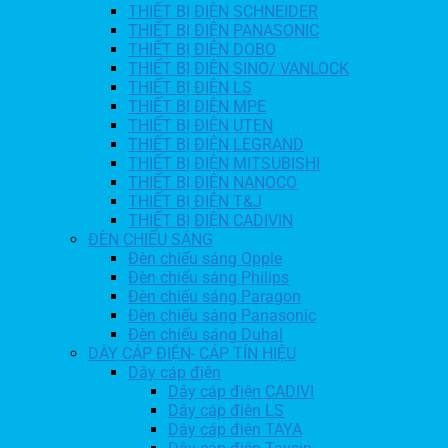
THIẾT BỊ ĐIỆN SCHNEIDER
THIẾT BỊ ĐIỆN PANASONIC
THIẾT BỊ ĐIỆN DOBO
THIẾT BỊ ĐIỆN SINO/ VANLOCK
THIẾT BỊ ĐIỆN LS
THIẾT BỊ ĐIỆN MPE
THIẾT BỊ ĐIỆN UTEN
THIẾT BỊ ĐIỆN LEGRAND
THIẾT BỊ ĐIỆN MITSUBISHI
THIẾT BỊ ĐIỆN NANOCO
THIẾT BỊ ĐIỆN T&J
THIẾT BỊ ĐIỆN CADIVIN
ĐÈN CHIẾU SÁNG
Đèn chiếu sáng Opple
Đèn chiếu sáng Philips
Đèn chiếu sáng Paragon
Đèn chiếu sáng Panasonic
Đèn chiếu sáng Duhal
DÂY CÁP ĐIỆN- CÁP TÍN HIỆU
Dây cáp điện
Dây cáp điện CADIVI
Dây cáp điện LS
Dây cáp điện TAYA