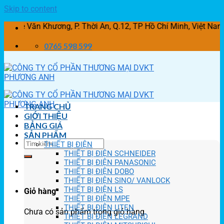
Skip to content
Văn Khương, P. Thời An, Q.12, TP Hồ Chí Minh, Việt Nam
0765 598 599
TRANG CHỦ
GIỚI THIỆU
BẢNG GIÁ
SẢN PHẨM
THIẾT BỊ ĐIỆN
THIẾT BỊ ĐIỆN SCHNEIDER
THIẾT BỊ ĐIỆN PANASONIC
THIẾT BỊ ĐIỆN DOBO
THIẾT BỊ ĐIỆN SINO/ VANLOCK
THIẾT BỊ ĐIỆN LS
Giỏ hàng
THIẾT BỊ ĐIỆN MPE
THIẾT BỊ ĐIỆN UTEN
Chưa có sản phẩm trong giỏ hàng.
THIẾT BỊ ĐIỆN LEGRAND