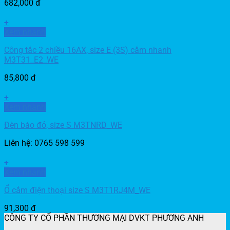
682,000
đ
+
Xem nhanh
Công tắc 2 chiều 16AX, size E (3S) cắm nhanh
M3T31_E2_WE
85,800
đ
+
Xem nhanh
Đèn báo đỏ, size S M3TNRD_WE
Liên hệ: 0765 598 599
+
Xem nhanh
Ổ cắm điện thoại size S M3T1RJ4M_WE
91,300
đ
CÔNG TY CỔ PHẦN THƯƠNG MẠI DVKT PHƯƠNG ANH