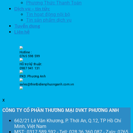
Phương Thức Thanh Toán
Dịch vụ – tin tức
Tin hoạt động nội bộ
Tin sản phẩm dịch vụ
Tuyển dụng
Liên hệ
Hotline :
0765 598 599
Hỗ trợ kỹ thuật:
0987 941 131
PKD. Phương Anh
sales@thietbidienphuonganh.com.vn
x
CÔNG TY CỔ PHẦN THƯƠNG MẠI DVKT PHƯƠNG ANH
662/21 Lê Văn Khương, P. Thới An, Q.12, TP Hồ Chí
Minh, Việt Nam
MST: 0317 589 592 - Tell: 028 36 360 087 - Zalo: 0765