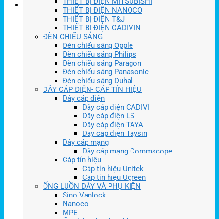
THIẾT BỊ ĐIỆN MITSUBISHI
THIẾT BỊ ĐIỆN NANOCO
THIẾT BỊ ĐIỆN T&J
THIẾT BỊ ĐIỆN CADIVIN
ĐÈN CHIẾU SÁNG
Đèn chiếu sáng Opple
Đèn chiếu sáng Philips
Đèn chiếu sáng Paragon
Đèn chiếu sáng Panasonic
Đèn chiếu sáng Duhal
DÂY CÁP ĐIỆN- CÁP TÍN HIỆU
Dây cáp điện
Dây cáp điện CADIVI
Dây cáp điện LS
Dây cáp điện TAYA
Dây cáp điện Taysin
Dây cáp mạng
Dây cáp mạng Commscope
Cáp tín hiệu
Cáp tín hiệu Unitek
Cáp tín hiệu Ugreen
ỐNG LUỒN DÂY VÀ PHỤ KIỆN
Sino Vanlock
Nanoco
MPE