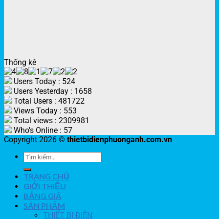
Thống kê
Users Today : 524
Users Yesterday : 1658
Total Users : 481722
Views Today : 553
Total views : 2309981
Who's Online : 57
Copyright 2026 ©
thietbidienphuonganh.com.vn
TRANG CHỦ
GIỚI THIỆU
BẢNG GIÁ
SẢN PHẨM
THIẾT BỊ ĐIỆN