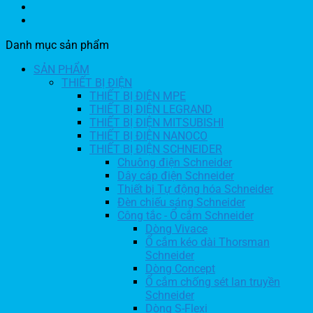
Danh mục sản phẩm
SẢN PHẨM
THIẾT BỊ ĐIỆN
THIẾT BỊ ĐIỆN MPE
THIẾT BỊ ĐIỆN LEGRAND
THIẾT BỊ ĐIỆN MITSUBISHI
THIẾT BỊ ĐIỆN NANOCO
THIẾT BỊ ĐIỆN SCHNEIDER
Chuông điện Schneider
Dây cáp điện Schneider
Thiết bị Tự động hóa Schneider
Đèn chiếu sáng Schneider
Công tắc - Ổ cắm Schneider
Dòng Vivace
Ổ cắm kéo dài Thorsman
Schneider
Dòng Concept
Ổ cắm chống sét lan truyền
Schneider
Dòng S-Flexi