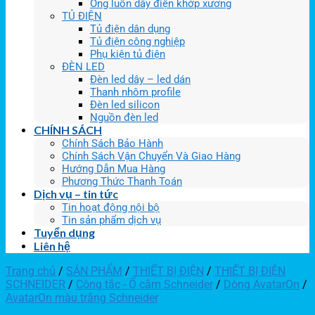
Ống luồn dây điện khớp xương
TỦ ĐIỆN
Tủ điện dân dụng
Tủ điện công nghiệp
Phụ kiện tủ điện
ĐÈN LED
Đèn led dây – led dán
Thanh nhôm profile
Đèn led silicon
Nguồn đèn led
CHÍNH SÁCH
Chính Sách Bảo Hành
Chính Sách Vận Chuyển Và Giao Hàng
Hướng Dẫn Mua Hàng
Phương Thức Thanh Toán
Dịch vụ – tin tức
Tin hoạt động nội bộ
Tin sản phẩm dịch vụ
Tuyển dụng
Liên hệ
Trang chủ
/
SẢN PHẨM
/
THIẾT BỊ ĐIỆN
/
THIẾT BỊ ĐIỆN
SCHNEIDER
/
Công tắc - Ổ cắm Schneider
/
Dòng AvatarOn
/
AvatarOn màu trắng Schneider