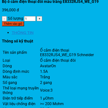
Bộ ổ cắm điện thoại đôi màu trắng E8332RJS4_WE_G19
396,000
đ
Số lượng
Thêm vào giỏ
THÔNG TIN
Thông số kỹ thuật
Ổ cắm điện thoại
Tên sản phẩm
E8332RJS4_WE_G19 Schneider
Loại
Ổ cắm điện thoại đôi
Dòng
AvatarOn
Dòng định mức
1.5A
Màu sắc
Trắng
Số gang
2 gang
Thể loại mạng truyền
Voice:3
thông
Điện trở tiếp điểm
1 µOhm
Vật liệu chống điện
>= 200 Mohm