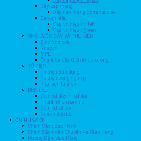
Dây cáp điện Taysin
Dây cáp mạng
Dây cáp mạng Commscope
Cáp tín hiệu
Cáp tín hiệu Unitek
Cáp tín hiệu Ugreen
ỐNG LUỒN DÂY VÀ PHỤ KIỆN
Sino Vanlock
Nanoco
MPE
Ống luồn dây điện khớp xương
TỦ ĐIỆN
Tủ điện dân dụng
Tủ điện công nghiệp
Phụ kiện tủ điện
ĐÈN LED
Đèn led dây – led dán
Thanh nhôm profile
Đèn led silicon
Nguồn đèn led
CHÍNH SÁCH
Chính Sách Bảo Hành
Chính Sách Vận Chuyển Và Giao Hàng
Hướng Dẫn Mua Hàng