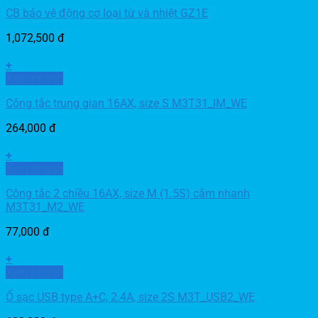
CB bảo vệ động cơ loại từ và nhiệt GZ1E
1,072,500
đ
+
Xem nhanh
Công tắc trung gian 16AX, size S M3T31_IM_WE
264,000
đ
+
Xem nhanh
Công tắc 2 chiều 16AX, size M (1.5S) cắm nhanh
M3T31_M2_WE
77,000
đ
+
Xem nhanh
Ổ sạc USB type A+C, 2.4A, size 2S M3T_USB2_WE