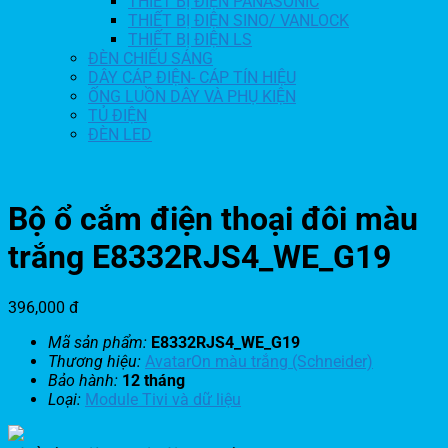
THIẾT BỊ ĐIỆN PANASONIC
THIẾT BỊ ĐIỆN SINO/ VANLOCK
THIẾT BỊ ĐIỆN LS
ĐÈN CHIẾU SÁNG
DÂY CÁP ĐIỆN- CÁP TÍN HIỆU
ỐNG LUỒN DÂY VÀ PHỤ KIỆN
TỦ ĐIỆN
ĐÈN LED
Bộ ổ cắm điện thoại đôi màu
trắng E8332RJS4_WE_G19
396,000
đ
Mã sản phẩm:
E8332RJS4_WE_G19
Thương hiệu:
AvatarOn màu trắng (Schneider)
Bảo hành:
12 tháng
Loại:
Module Tivi và dữ liệu