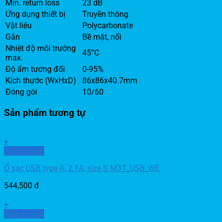
Min. return loss
23 dB
Ứng dụng thiết bị
Truyền thông
Vật liệu
Polycarbonate
Gắn
Bề mặt, nổi
Nhiệt độ môi trường
45°C
max.
Độ ẩm tương đối
0-95%
Kích thước (WxHxD)
86x86x40.7mm
Đóng gói
10/60
Sản phẩm tương tự
+
Xem nhanh
Ổ sạc USB type A, 2.1A, size S M3T_USB_WE
544,500
đ
+
Xem nhanh