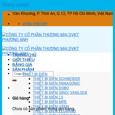
Skip to content
n Khương, P. Thời An, Q.12, TP Hồ Chí Minh, Việt Nam
0765 598 599
TRANG CHỦ
GIỚI THIỆU
BẢNG GIÁ
SẢN PHẨM
THIẾT BỊ ĐIỆN
THIẾT BỊ ĐIỆN SCHNEIDER
THIẾT BỊ ĐIỆN PANASONIC
THIẾT BỊ ĐIỆN DOBO
THIẾT BỊ ĐIỆN SINO/ VANLOCK
THIẾT BỊ ĐIỆN LS
Giỏ hàng
THIẾT BỊ ĐIỆN MPE
THIẾT BỊ ĐIỆN UTEN
Chưa có sản phẩm trong giỏ hàng.
THIẾT BỊ ĐIỆN LEGRAND