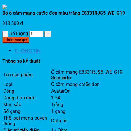
Bộ ổ cắm mạng cat5e đơn màu trắng E8331RJS5_WE_G19
313,500
đ
Số lượng
Thêm vào giỏ
THÔNG TIN
Thông số kỹ thuật
Ổ cắm mạng E8331RJS5_WE_G19
Tên sản phẩm
Schneider
Loại
Ổ cắm mạng cat5e đơn
Dòng
AvatarOn
Dòng định mức
1.5A
Màu sắc
Trắng
Số gang
1 gang
Thể loại mạng truyền
Data:5e
thông
Điện trở tiếp điểm
1 µOhm