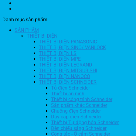
Danh mục sản phẩm
SẢN PHẨM
THIẾT BỊ ĐIỆN
THIẾT BỊ ĐIỆN PANASONIC
THIẾT BỊ ĐIỆN SINO/ VANLOCK
THIẾT BỊ ĐIỆN LS
THIẾT BỊ ĐIỆN MPE
THIẾT BỊ ĐIỆN LEGRAND
THIẾT BỊ ĐIỆN MITSUBISHI
THIẾT BỊ ĐIỆN NANOCO
THIẾT BỊ ĐIỆN SCHNEIDER
Tủ điện Schneider
Thiết bị an ninh
Thiết bị công trình Schneider
Sản phẩm khác Schneider
Chuông điện Schneider
Dây cáp điện Schneider
Thiết bị Tự động hóa Schneider
Đèn chiếu sáng Schneider
Công tắc - Ổ cắm Schneider