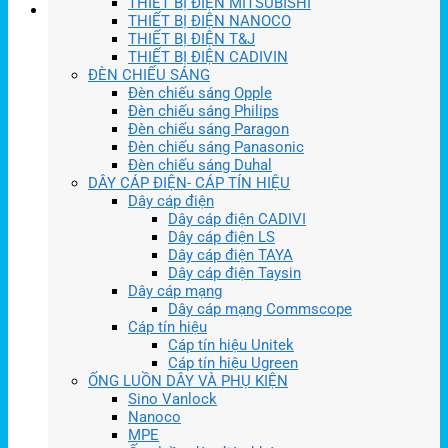
THIẾT BỊ ĐIỆN MITSUBISHI
THIẾT BỊ ĐIỆN NANOCO
THIẾT BỊ ĐIỆN T&J
THIẾT BỊ ĐIỆN CADIVIN
ĐÈN CHIẾU SÁNG
Đèn chiếu sáng Opple
Đèn chiếu sáng Philips
Đèn chiếu sáng Paragon
Đèn chiếu sáng Panasonic
Đèn chiếu sáng Duhal
DÂY CÁP ĐIỆN- CÁP TÍN HIỆU
Dây cáp điện
Dây cáp điện CADIVI
Dây cáp điện LS
Dây cáp điện TAYA
Dây cáp điện Taysin
Dây cáp mạng
Dây cáp mạng Commscope
Cáp tín hiệu
Cáp tín hiệu Unitek
Cáp tín hiệu Ugreen
ỐNG LUỒN DÂY VÀ PHỤ KIỆN
Sino Vanlock
Nanoco
MPE