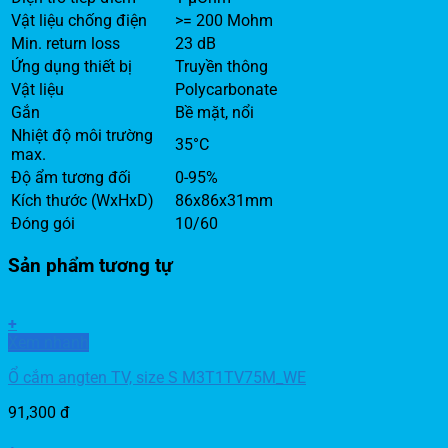
Vật liệu chống điện
>= 200 Mohm
Min. return loss
23 dB
Ứng dụng thiết bị
Truyền thông
Vật liệu
Polycarbonate
Gắn
Bề mặt, nổi
Nhiệt độ môi trường
35°C
max.
Độ ẩm tương đối
0-95%
Kích thước (WxHxD)
86x86x31mm
Đóng gói
10/60
Sản phẩm tương tự
+
Xem nhanh
Ổ cắm angten TV, size S M3T1TV75M_WE
91,300
đ