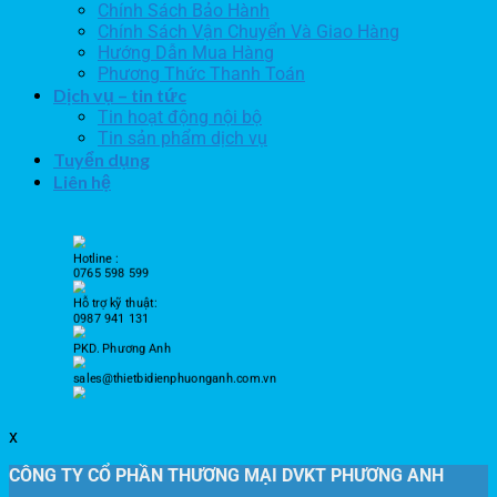
Chính Sách Bảo Hành
Chính Sách Vận Chuyển Và Giao Hàng
Hướng Dẫn Mua Hàng
Phương Thức Thanh Toán
Dịch vụ – tin tức
Tin hoạt động nội bộ
Tin sản phẩm dịch vụ
Tuyển dụng
Liên hệ
Hotline :
0765 598 599
Hỗ trợ kỹ thuật:
0987 941 131
PKD. Phương Anh
sales@thietbidienphuonganh.com.vn
x
CÔNG TY CỔ PHẦN THƯƠNG MẠI DVKT PHƯƠNG ANH