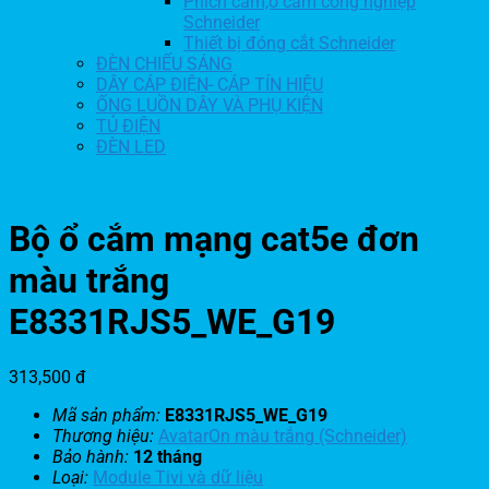
Phích cắm,ổ cắm công nghiệp
Schneider
Thiết bị đóng cắt Schneider
ĐÈN CHIẾU SÁNG
DÂY CÁP ĐIỆN- CÁP TÍN HIỆU
ỐNG LUỒN DÂY VÀ PHỤ KIỆN
TỦ ĐIỆN
ĐÈN LED
Bộ ổ cắm mạng cat5e đơn
màu trắng
E8331RJS5_WE_G19
313,500
đ
Mã sản phẩm:
E8331RJS5_WE_G19
Thương hiệu:
AvatarOn màu trắng (Schneider)
Bảo hành:
12 tháng
Loại:
Module Tivi và dữ liệu