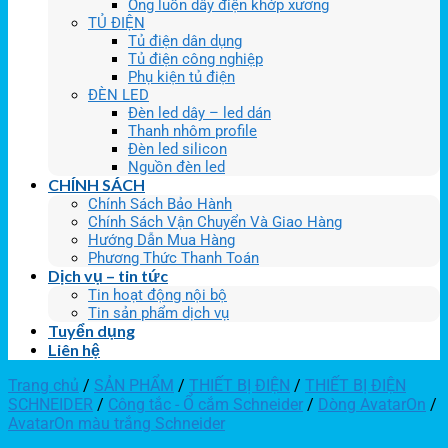
Ống luồn dây điện khớp xương
TỦ ĐIỆN
Tủ điện dân dụng
Tủ điện công nghiệp
Phụ kiện tủ điện
ĐÈN LED
Đèn led dây – led dán
Thanh nhôm profile
Đèn led silicon
Nguồn đèn led
CHÍNH SÁCH
Chính Sách Bảo Hành
Chính Sách Vận Chuyển Và Giao Hàng
Hướng Dẫn Mua Hàng
Phương Thức Thanh Toán
Dịch vụ – tin tức
Tin hoạt động nội bộ
Tin sản phẩm dịch vụ
Tuyển dụng
Liên hệ
Trang chủ
/
SẢN PHẨM
/
THIẾT BỊ ĐIỆN
/
THIẾT BỊ ĐIỆN
SCHNEIDER
/
Công tắc - Ổ cắm Schneider
/
Dòng AvatarOn
/
AvatarOn màu trắng Schneider