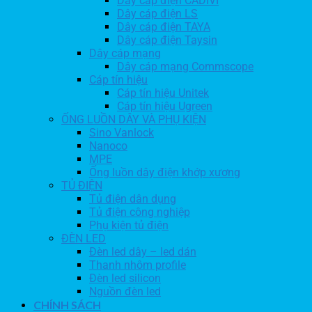
Dây cáp điện CADIVI
Dây cáp điện LS
Dây cáp điện TAYA
Dây cáp điện Taysin
Dây cáp mạng
Dây cáp mạng Commscope
Cáp tín hiệu
Cáp tín hiệu Unitek
Cáp tín hiệu Ugreen
ỐNG LUỒN DÂY VÀ PHỤ KIỆN
Sino Vanlock
Nanoco
MPE
Ống luồn dây điện khớp xương
TỦ ĐIỆN
Tủ điện dân dụng
Tủ điện công nghiệp
Phụ kiện tủ điện
ĐÈN LED
Đèn led dây – led dán
Thanh nhôm profile
Đèn led silicon
Nguồn đèn led
CHÍNH SÁCH