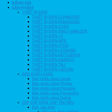
BẢNG GIÁ
SẢN PHẨM
THIẾT BỊ ĐIỆN
THIẾT BỊ ĐIỆN SCHNEIDER
THIẾT BỊ ĐIỆN PANASONIC
THIẾT BỊ ĐIỆN DOBO
THIẾT BỊ ĐIỆN SINO/ VANLOCK
THIẾT BỊ ĐIỆN LS
THIẾT BỊ ĐIỆN MPE
THIẾT BỊ ĐIỆN UTEN
THIẾT BỊ ĐIỆN LEGRAND
THIẾT BỊ ĐIỆN MITSUBISHI
THIẾT BỊ ĐIỆN NANOCO
THIẾT BỊ ĐIỆN T&J
THIẾT BỊ ĐIỆN CADIVIN
ĐÈN CHIẾU SÁNG
Đèn chiếu sáng Opple
Đèn chiếu sáng Philips
Đèn chiếu sáng Paragon
Đèn chiếu sáng Panasonic
Đèn chiếu sáng Duhal
DÂY CÁP ĐIỆN- CÁP TÍN HIỆU
Dây cáp điện