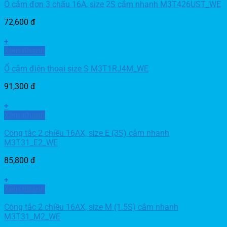
Ổ cắm đơn 3 chấu 16A, size 2S cắm nhanh M3T426UST_WE
72,600
đ
+
Xem nhanh
Ổ cắm điện thoại size S M3T1RJ4M_WE
91,300
đ
+
Xem nhanh
Công tắc 2 chiều 16AX, size E (3S) cắm nhanh
M3T31_E2_WE
85,800
đ
+
Xem nhanh
Công tắc 2 chiều 16AX, size M (1.5S) cắm nhanh
M3T31_M2_WE