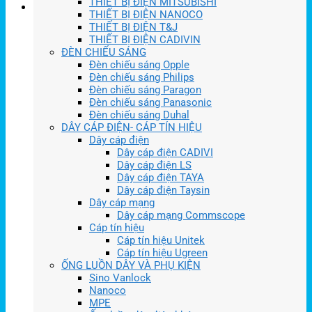
THIẾT BỊ ĐIỆN MITSUBISHI
THIẾT BỊ ĐIỆN NANOCO
THIẾT BỊ ĐIỆN T&J
THIẾT BỊ ĐIỆN CADIVIN
ĐÈN CHIẾU SÁNG
Đèn chiếu sáng Opple
Đèn chiếu sáng Philips
Đèn chiếu sáng Paragon
Đèn chiếu sáng Panasonic
Đèn chiếu sáng Duhal
DÂY CÁP ĐIỆN- CÁP TÍN HIỆU
Dây cáp điện
Dây cáp điện CADIVI
Dây cáp điện LS
Dây cáp điện TAYA
Dây cáp điện Taysin
Dây cáp mạng
Dây cáp mạng Commscope
Cáp tín hiệu
Cáp tín hiệu Unitek
Cáp tín hiệu Ugreen
ỐNG LUỒN DÂY VÀ PHỤ KIỆN
Sino Vanlock
Nanoco
MPE