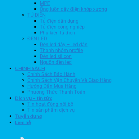
MPE
Ống luồn dây điện khớp xương
TỦ ĐIỆN
Tủ điện dân dụng
Tủ điện công nghiệp
Phụ kiện tủ điện
ĐÈN LED
Đèn led dây – led dán
Thanh nhôm profile
Đèn led silicon
Nguồn đèn led
CHÍNH SÁCH
Chính Sách Bảo Hành
Chính Sách Vận Chuyển Và Giao Hàng
Hướng Dẫn Mua Hàng
Phương Thức Thanh Toán
Dịch vụ – tin tức
Tin hoạt động nội bộ
Tin sản phẩm dịch vụ
Tuyển dụng
Liên hệ