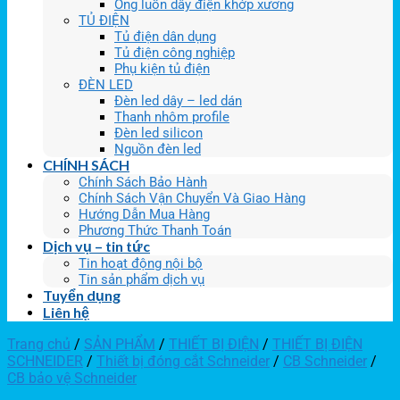
Ống luồn dây điện khớp xương
TỦ ĐIỆN
Tủ điện dân dụng
Tủ điện công nghiệp
Phụ kiện tủ điện
ĐÈN LED
Đèn led dây – led dán
Thanh nhôm profile
Đèn led silicon
Nguồn đèn led
CHÍNH SÁCH
Chính Sách Bảo Hành
Chính Sách Vận Chuyển Và Giao Hàng
Hướng Dẫn Mua Hàng
Phương Thức Thanh Toán
Dịch vụ – tin tức
Tin hoạt động nội bộ
Tin sản phẩm dịch vụ
Tuyển dụng
Liên hệ
Trang chủ
/
SẢN PHẨM
/
THIẾT BỊ ĐIỆN
/
THIẾT BỊ ĐIỆN
SCHNEIDER
/
Thiết bị đóng cắt Schneider
/
CB Schneider
/
CB bảo vệ Schneider