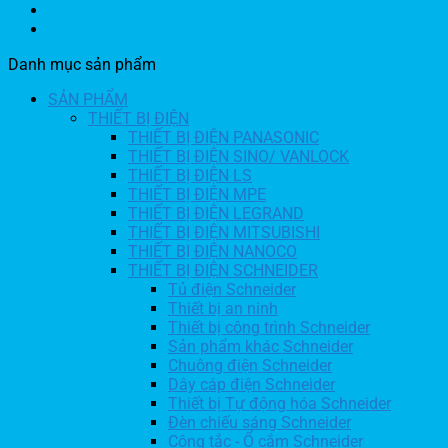
Danh mục sản phẩm
SẢN PHẨM
THIẾT BỊ ĐIỆN
THIẾT BỊ ĐIỆN PANASONIC
THIẾT BỊ ĐIỆN SINO/ VANLOCK
THIẾT BỊ ĐIỆN LS
THIẾT BỊ ĐIỆN MPE
THIẾT BỊ ĐIỆN LEGRAND
THIẾT BỊ ĐIỆN MITSUBISHI
THIẾT BỊ ĐIỆN NANOCO
THIẾT BỊ ĐIỆN SCHNEIDER
Tủ điện Schneider
Thiết bị an ninh
Thiết bị công trình Schneider
Sản phẩm khác Schneider
Chuông điện Schneider
Dây cáp điện Schneider
Thiết bị Tự động hóa Schneider
Đèn chiếu sáng Schneider
Công tắc - Ổ cắm Schneider