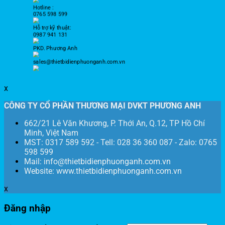
Hotline :
0765 598 599
Hỗ trợ kỹ thuật:
0987 941 131
PKD. Phương Anh
sales@thietbidienphuonganh.com.vn
x
CÔNG TY CỔ PHẦN THƯƠNG MẠI DVKT PHƯƠNG ANH
662/21 Lê Văn Khương, P. Thới An, Q.12, TP Hồ Chí
Minh, Việt Nam
MST: 0317 589 592 - Tell: 028 36 360 087 - Zalo: 0765
598 599
Mail: info@thietbidienphuonganh.com.vn
Website: www.thietbidienphuonganh.com.vn
x
Đăng nhập