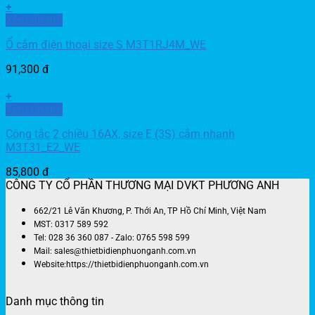
+
Xem nhanh
Ổ cắm điện thoại size S M3T1RJ4M_WE
91,300
đ
+
Xem nhanh
Công tắc 2 chiều 16AX, size E (3S) cắm nhanh
M3T31_E2_WE
85,800
đ
CÔNG TY CỔ PHẦN THƯƠNG MẠI DVKT PHƯƠNG ANH
662/21 Lê Văn Khương, P. Thới An, TP Hồ Chí Minh, Việt Nam
MST: 0317 589 592
Tel: 028 36 360 087 - Zalo: 0765 598 599
Mail: sales@thietbidienphuonganh.com.vn
Website:https://thietbidienphuonganh.com.vn
Danh mục thông tin