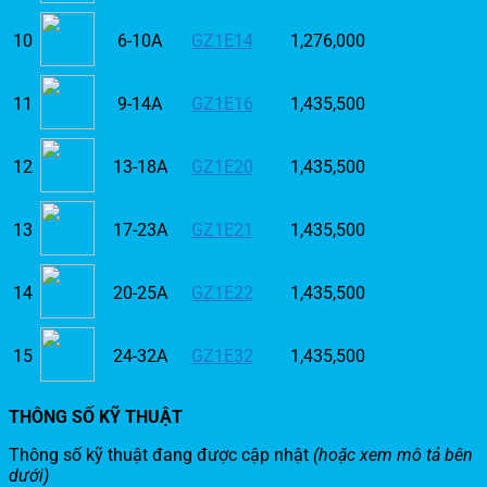
10
6-10A
GZ1E14
1,276,000
11
9-14A
GZ1E16
1,435,500
12
13-18A
GZ1E20
1,435,500
13
17-23A
GZ1E21
1,435,500
14
20-25A
GZ1E22
1,435,500
15
24-32A
GZ1E32
1,435,500
THÔNG SỐ KỸ THUẬT
Thông số kỹ thuật đang được cập nhật
(hoặc xem mô tả bên
dưới)