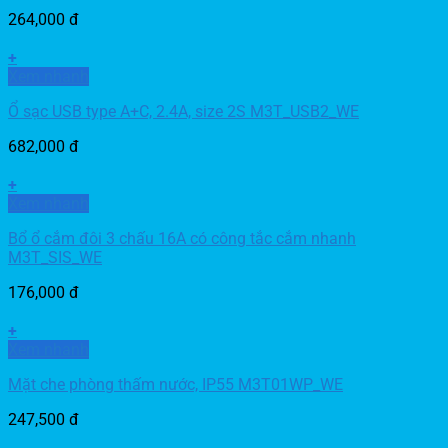
264,000
đ
+
Xem nhanh
Ổ sạc USB type A+C, 2.4A, size 2S M3T_USB2_WE
682,000
đ
+
Xem nhanh
Bổ ổ cắm đôi 3 chấu 16A có công tắc cắm nhanh
M3T_SIS_WE
176,000
đ
+
Xem nhanh
Mặt che phòng thấm nước, IP55 M3T01WP_WE
247,500
đ