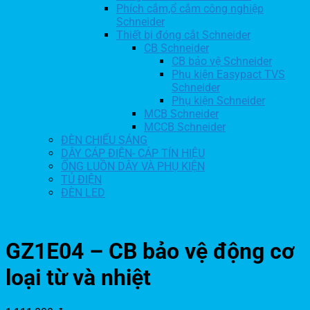
Phích cắm,ổ cắm công nghiệp
Schneider
Thiết bị đóng cắt Schneider
CB Schneider
CB bảo vệ Schneider
Phụ kiện Easypact TVS
Schneider
Phụ kiện Schneider
MCB Schneider
MCCB Schneider
ĐÈN CHIẾU SÁNG
DÂY CÁP ĐIỆN- CÁP TÍN HIỆU
ỐNG LUỒN DÂY VÀ PHỤ KIỆN
TỦ ĐIỆN
ĐÈN LED
GZ1E04 – CB bảo vệ động cơ
loại từ và nhiệt