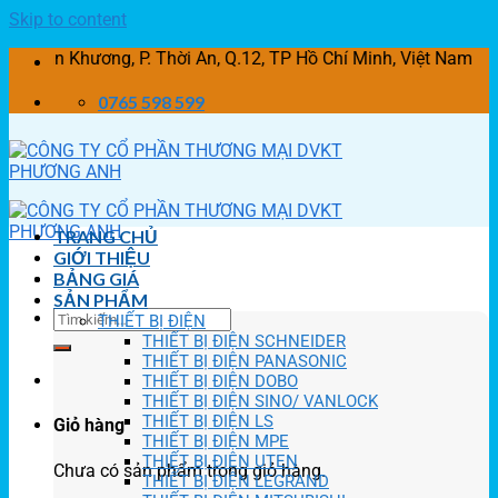
Skip to content
hương, P. Thời An, Q.12, TP Hồ Chí Minh, Việt Nam
0765 598 599
TRANG CHỦ
GIỚI THIỆU
BẢNG GIÁ
SẢN PHẨM
THIẾT BỊ ĐIỆN
THIẾT BỊ ĐIỆN SCHNEIDER
THIẾT BỊ ĐIỆN PANASONIC
THIẾT BỊ ĐIỆN DOBO
THIẾT BỊ ĐIỆN SINO/ VANLOCK
THIẾT BỊ ĐIỆN LS
Giỏ hàng
THIẾT BỊ ĐIỆN MPE
THIẾT BỊ ĐIỆN UTEN
Chưa có sản phẩm trong giỏ hàng.
THIẾT BỊ ĐIỆN LEGRAND