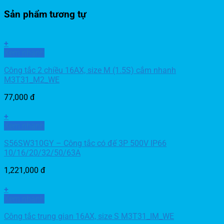
Sản phẩm tương tự
+
Xem nhanh
Công tắc 2 chiều 16AX, size M (1.5S) cắm nhanh
M3T31_M2_WE
77,000
đ
+
Xem nhanh
S56SW310GY – Công tắc có đế 3P 500V IP66
10/16/20/32/50/63A
1,221,000
đ
+
Xem nhanh
Công tắc trung gian 16AX, size S M3T31_IM_WE