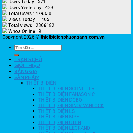
Users Today : 571
Users Yesterday : 438
Total Users : 479330
Views Today : 1405
Total views : 2306182
Who's Online : 9
Copyright 2026 ©
thietbidienphuonganh.com.vn
TRANG CHỦ
GIỚI THIỆU
BẢNG GIÁ
SẢN PHẨM
THIẾT BỊ ĐIỆN
THIẾT BỊ ĐIỆN SCHNEIDER
THIẾT BỊ ĐIỆN PANASONIC
THIẾT BỊ ĐIỆN DOBO
THIẾT BỊ ĐIỆN SINO/ VANLOCK
THIẾT BỊ ĐIỆN LS
THIẾT BỊ ĐIỆN MPE
THIẾT BỊ ĐIỆN UTEN
THIẾT BỊ ĐIỆN LEGRAND