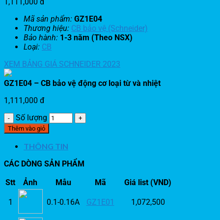
1,111,000
đ
Mã sản phẩm:
GZ1E04
Thương hiệu:
CB bảo vệ (Schneider)
Bảo hành:
1-3 năm (Theo NSX)
Loại:
CB
XEM BẢNG GIÁ SCHNEIDER 2023
GZ1E04 – CB bảo vệ động cơ loại từ và nhiệt
1,111,000
đ
Số lượng
Thêm vào giỏ
THÔNG TIN
CÁC DÒNG SẢN PHẨM
Stt
Ảnh
Mẫu
Mã
Giá list (VND)
1
0.1-0.16A
GZ1E01
1,072,500