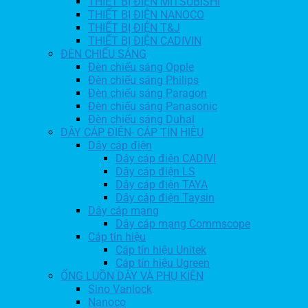
THIẾT BỊ ĐIỆN MITSUBISHI
THIẾT BỊ ĐIỆN NANOCO
THIẾT BỊ ĐIỆN T&J
THIẾT BỊ ĐIỆN CADIVIN
ĐÈN CHIẾU SÁNG
Đèn chiếu sáng Opple
Đèn chiếu sáng Philips
Đèn chiếu sáng Paragon
Đèn chiếu sáng Panasonic
Đèn chiếu sáng Duhal
DÂY CÁP ĐIỆN- CÁP TÍN HIỆU
Dây cáp điện
Dây cáp điện CADIVI
Dây cáp điện LS
Dây cáp điện TAYA
Dây cáp điện Taysin
Dây cáp mạng
Dây cáp mạng Commscope
Cáp tín hiệu
Cáp tín hiệu Unitek
Cáp tín hiệu Ugreen
ỐNG LUỒN DÂY VÀ PHỤ KIỆN
Sino Vanlock
Nanoco