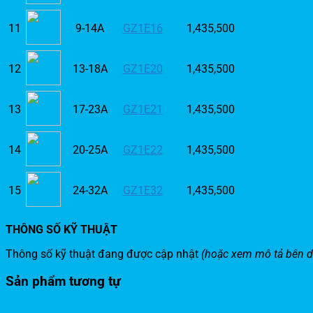
11
9-14A
GZ1E16
1,435,500
12
13-18A
GZ1E20
1,435,500
13
17-23A
GZ1E21
1,435,500
14
20-25A
GZ1E22
1,435,500
15
24-32A
GZ1E32
1,435,500
THÔNG SỐ KỸ THUẬT
Thông số kỹ thuật đang được cập nhật
(hoặc xem mô tả bên d
Sản phẩm tương tự