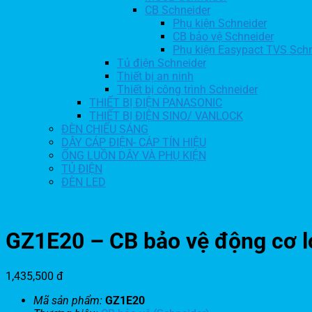
CB Schneider
Phụ kiện Schneider
CB bảo vệ Schneider
Phụ kiện Easypact TVS Schn
Tủ điện Schneider
Thiết bị an ninh
Thiết bị công trình Schneider
THIẾT BỊ ĐIỆN PANASONIC
THIẾT BỊ ĐIỆN SINO/ VANLOCK
ĐÈN CHIẾU SÁNG
DÂY CÁP ĐIỆN- CÁP TÍN HIỆU
ỐNG LUỒN DÂY VÀ PHỤ KIỆN
TỦ ĐIỆN
ĐÈN LED
GZ1E20 – CB bảo vệ động cơ lo
1,435,500
đ
Mã sản phẩm:
GZ1E20