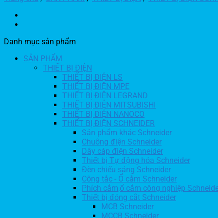
Danh mục sản phẩm
SẢN PHẨM
THIẾT BỊ ĐIỆN
THIẾT BỊ ĐIỆN LS
THIẾT BỊ ĐIỆN MPE
THIẾT BỊ ĐIỆN LEGRAND
THIẾT BỊ ĐIỆN MITSUBISHI
THIẾT BỊ ĐIỆN NANOCO
THIẾT BỊ ĐIỆN SCHNEIDER
Sản phẩm khác Schneider
Chuông điện Schneider
Dây cáp điện Schneider
Thiết bị Tự động hóa Schneider
Đèn chiếu sáng Schneider
Công tắc - Ổ cắm Schneider
Phích cắm,ổ cắm công nghiệp Schneide
Thiết bị đóng cắt Schneider
MCB Schneider
MCCB Schneider