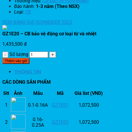
Thương hiệu:
CB bảo vệ (Schneider)
Bảo hành:
1-3 năm (Theo NSX)
Loại:
CB
XEM BẢNG GIÁ SCHNEIDER 2023
GZ1E20 – CB bảo vệ động cơ loại từ và nhiệt
1,435,500
đ
Số lượng
Thêm vào giỏ
THÔNG TIN
CÁC DÒNG SẢN PHẨM
Stt
Ảnh
Mẫu
Mã
Giá list (VND)
1
0.1-0.16A
GZ1E01
1,072,500
0.16-
2
GZ1E02
1,072,500
0.25A