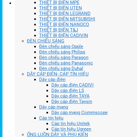
THIẾT BỊ ĐIỆN MPE
THIẾT BỊ ĐIỆN UTEN
THIẾT BỊ ĐIỆN LEGRAND
THIẾT BỊ ĐIỆN MITSUBISHI
THIẾT BỊ ĐIỆN NANOCO
THIẾT BỊ ĐIỆN T&J
THIẾT BỊ ĐIỆN CADIVIN
ĐÈN CHIẾU SÁNG
Đèn chiếu sáng Opple
Đèn chiếu sáng Philips
Đèn chiếu sáng Paragon
Đèn chiếu sáng Panasonic
Đèn chiếu sáng Duhal
DÂY CÁP ĐIỆN- CÁP TÍN HIỆU
Dây cáp điện
Dây cáp điện CADIVI
Dây cáp điện LS
Dây cáp điện TAYA
Dây cáp điện Taysin
Dây cáp mạng
Dây cáp mạng Commscope
Cáp tín hiệu
Cáp tín hiệu Unitek
Cáp tín hiệu Ugreen
ỐNG LUỒN DÂY VÀ PHỤ KIỆN