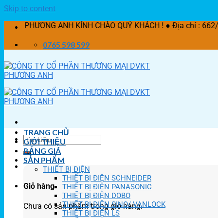
Skip to content
G ANH KÍNH CHÀO QUÝ KHÁCH ! ● Địa chỉ : 662/21 Lê Văn Kh
0765 598 599
TRANG CHỦ
GIỚI THIỆU
BẢNG GIÁ
SẢN PHẨM
THIẾT BỊ ĐIỆN
THIẾT BỊ ĐIỆN SCHNEIDER
Giỏ hàng
THIẾT BỊ ĐIỆN PANASONIC
THIẾT BỊ ĐIỆN DOBO
THIẾT BỊ ĐIỆN SINO/ VANLOCK
Chưa có sản phẩm trong giỏ hàng.
THIẾT BỊ ĐIỆN LS