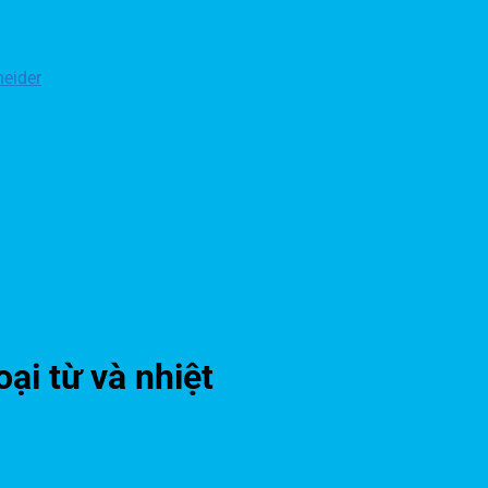
eider
ại từ và nhiệt