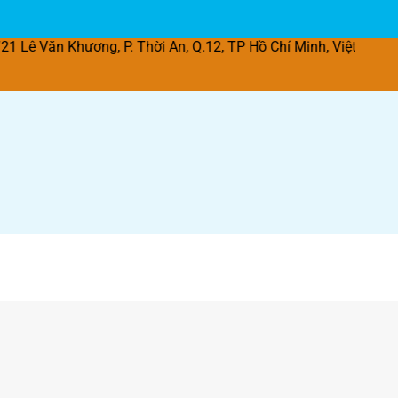
ương, P. Thời An, Q.12, TP Hồ Chí Minh, Việt Nam