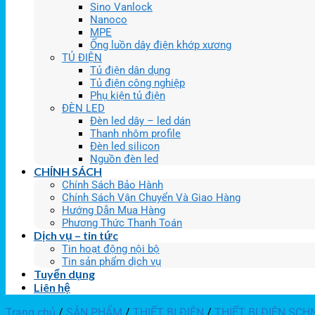
Sino Vanlock
Nanoco
MPE
Ống luồn dây điện khớp xương
TỦ ĐIỆN
Tủ điện dân dụng
Tủ điện công nghiệp
Phụ kiện tủ điện
ĐÈN LED
Đèn led dây – led dán
Thanh nhôm profile
Đèn led silicon
Nguồn đèn led
CHÍNH SÁCH
Chính Sách Bảo Hành
Chính Sách Vận Chuyển Và Giao Hàng
Hướng Dẫn Mua Hàng
Phương Thức Thanh Toán
Dịch vụ – tin tức
Tin hoạt động nội bộ
Tin sản phẩm dịch vụ
Tuyển dụng
Liên hệ
Trang chủ
/
SẢN PHẨM
/
THIẾT BỊ ĐIỆN
/
THIẾT BỊ ĐIỆN SCH