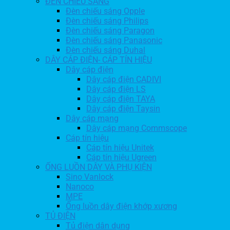
ĐÈN CHIẾU SÁNG
Đèn chiếu sáng Opple
Đèn chiếu sáng Philips
Đèn chiếu sáng Paragon
Đèn chiếu sáng Panasonic
Đèn chiếu sáng Duhal
DÂY CÁP ĐIỆN- CÁP TÍN HIỆU
Dây cáp điện
Dây cáp điện CADIVI
Dây cáp điện LS
Dây cáp điện TAYA
Dây cáp điện Taysin
Dây cáp mạng
Dây cáp mạng Commscope
Cáp tín hiệu
Cáp tín hiệu Unitek
Cáp tín hiệu Ugreen
ỐNG LUỒN DÂY VÀ PHỤ KIỆN
Sino Vanlock
Nanoco
MPE
Ống luồn dây điện khớp xương
TỦ ĐIỆN
Tủ điện dân dụng