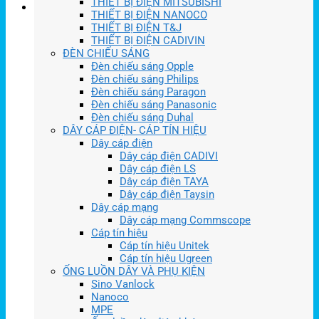
THIẾT BỊ ĐIỆN MITSUBISHI
THIẾT BỊ ĐIỆN NANOCO
THIẾT BỊ ĐIỆN T&J
THIẾT BỊ ĐIỆN CADIVIN
ĐÈN CHIẾU SÁNG
Đèn chiếu sáng Opple
Đèn chiếu sáng Philips
Đèn chiếu sáng Paragon
Đèn chiếu sáng Panasonic
Đèn chiếu sáng Duhal
DÂY CÁP ĐIỆN- CÁP TÍN HIỆU
Dây cáp điện
Dây cáp điện CADIVI
Dây cáp điện LS
Dây cáp điện TAYA
Dây cáp điện Taysin
Dây cáp mạng
Dây cáp mạng Commscope
Cáp tín hiệu
Cáp tín hiệu Unitek
Cáp tín hiệu Ugreen
ỐNG LUỒN DÂY VÀ PHỤ KIỆN
Sino Vanlock
Nanoco
MPE