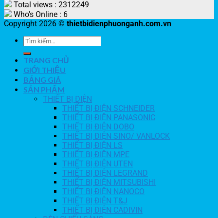
Total views : 2312249
Who's Online : 6
Copyright 2026 ©
thietbidienphuonganh.com.vn
TRANG CHỦ
GIỚI THIỆU
BẢNG GIÁ
SẢN PHẨM
THIẾT BỊ ĐIỆN
THIẾT BỊ ĐIỆN SCHNEIDER
THIẾT BỊ ĐIỆN PANASONIC
THIẾT BỊ ĐIỆN DOBO
THIẾT BỊ ĐIỆN SINO/ VANLOCK
THIẾT BỊ ĐIỆN LS
THIẾT BỊ ĐIỆN MPE
THIẾT BỊ ĐIỆN UTEN
THIẾT BỊ ĐIỆN LEGRAND
THIẾT BỊ ĐIỆN MITSUBISHI
THIẾT BỊ ĐIỆN NANOCO
THIẾT BỊ ĐIỆN T&J
THIẾT BỊ ĐIỆN CADIVIN