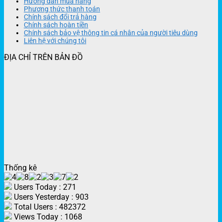
Hưỡng dẫn mua hàng
Phương thức thanh toán
Chính sách đổi trả hàng
Chính sách hoàn tiền
Chính sách bảo vệ thông tin cá nhân của người tiêu dùng
Liên hệ với chúng tôi
ĐỊA CHỈ TRÊN BẢN ĐỒ
Thống kê
Users Today : 271
Users Yesterday : 903
Total Users : 482372
Views Today : 1068