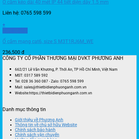
Ổ cắm kéo dài 40 mét IP 44 tiết diện dây 1.5 mm
Liên hệ: 0765 598 599
+
Xem nhanh
Ổ cắm mạng cat6, size S M3T1RJ6M_WE
236,500
đ
CÔNG TY CỔ PHẦN THƯƠNG MẠI DVKT PHƯƠNG ANH
662/21 Lê Văn Khương, P. Thới An, TP Hồ Chí Minh, Việt Nam
MST: 0317 589 592
Tel: 028 36 360 087 - Zalo: 0765 598 599
Mail: sales@thietbidienphuonganh.com.vn
Website:https://thietbidienphuonganh.com.vn
Danh mục thông tin
Giới thiệu về Phương Anh
Thông tin về chủ sở hữu Website
Chính sách bảo hành
Chính sách vận chuyển