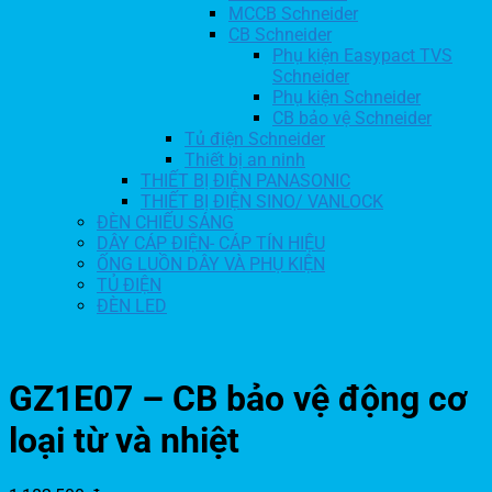
MCCB Schneider
CB Schneider
Phụ kiện Easypact TVS
Schneider
Phụ kiện Schneider
CB bảo vệ Schneider
Tủ điện Schneider
Thiết bị an ninh
THIẾT BỊ ĐIỆN PANASONIC
THIẾT BỊ ĐIỆN SINO/ VANLOCK
ĐÈN CHIẾU SÁNG
DÂY CÁP ĐIỆN- CÁP TÍN HIỆU
ỐNG LUỒN DÂY VÀ PHỤ KIỆN
TỦ ĐIỆN
ĐÈN LED
GZ1E07 – CB bảo vệ động cơ
loại từ và nhiệt