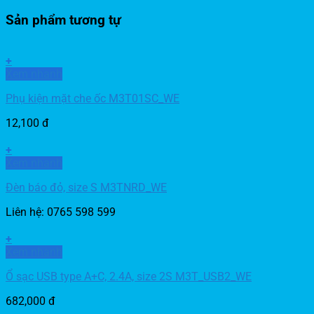
Sản phẩm tương tự
+
Xem nhanh
Phụ kiện mặt che ốc M3T01SC_WE
12,100
đ
+
Xem nhanh
Đèn báo đỏ, size S M3TNRD_WE
Liên hệ: 0765 598 599
+
Xem nhanh
Ổ sạc USB type A+C, 2.4A, size 2S M3T_USB2_WE
682,000
đ