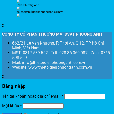
PKD. Phương Anh
sales@thietbidienphuonganh.com.vn
x
CÔNG TY CỔ PHẦN THƯƠNG MẠI DVKT PHƯƠNG ANH
662/21 Lê Văn Khương, P. Thới An, Q.12, TP Hồ Chí
Minh, Việt Nam
MST: 0317 589 592 - Tell: 028 36 360 087 - Zalo: 0765
598 599
Mail: info@thietbidienphuonganh.com.vn
Website: www.thietbidienphuonganh.com.vn
x
Đăng nhập
Tên tài khoản hoặc địa chỉ email
*
Mật khẩu
*