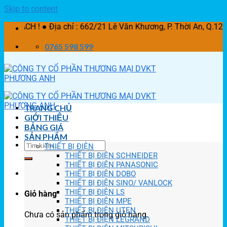
Skip to content
 Địa chỉ : 662/21 Lê Văn Khương, P. Thời An, Q.12, TP Hồ
0765 598 599
TRANG CHỦ
GIỚI THIỆU
BẢNG GIÁ
SẢN PHẨM
THIẾT BỊ ĐIỆN
THIẾT BỊ ĐIỆN SCHNEIDER
THIẾT BỊ ĐIỆN PANASONIC
THIẾT BỊ ĐIỆN DOBO
THIẾT BỊ ĐIỆN SINO/ VANLOCK
THIẾT BỊ ĐIỆN LS
Giỏ hàng
THIẾT BỊ ĐIỆN MPE
THIẾT BỊ ĐIỆN UTEN
Chưa có sản phẩm trong giỏ hàng.
THIẾT BỊ ĐIỆN LEGRAND