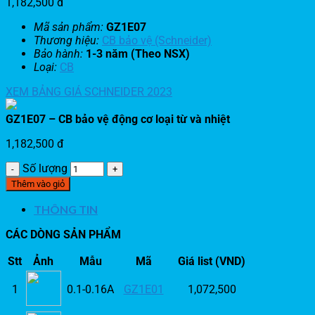
1,182,500
đ
Mã sản phẩm:
GZ1E07
Thương hiệu:
CB bảo vệ (Schneider)
Bảo hành:
1-3 năm (Theo NSX)
Loại:
CB
XEM BẢNG GIÁ SCHNEIDER 2023
GZ1E07 – CB bảo vệ động cơ loại từ và nhiệt
1,182,500
đ
Số lượng
Thêm vào giỏ
THÔNG TIN
CÁC DÒNG SẢN PHẨM
Stt
Ảnh
Mẫu
Mã
Giá list (VND)
1
0.1-0.16A
GZ1E01
1,072,500