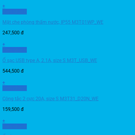
+
Xem nhanh
Mặt che phòng thấm nước, IP55 M3T01WP_WE
247,500
đ
+
Xem nhanh
Ổ sạc USB type A, 2.1A, size S M3T_USB_WE
544,500
đ
+
Xem nhanh
Công tắc 2 cực 20A, size S M3T31_D20N_WE
159,500
đ
+
Xem nhanh