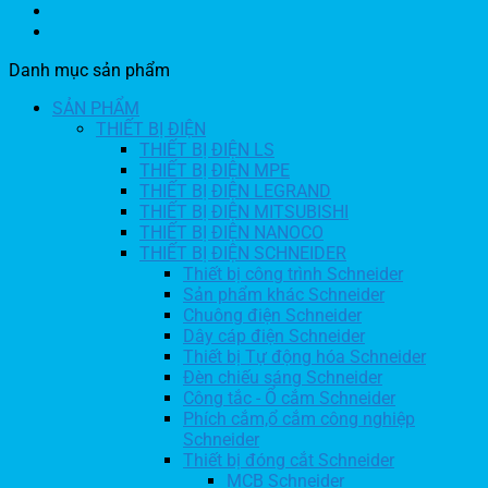
Danh mục sản phẩm
SẢN PHẨM
THIẾT BỊ ĐIỆN
THIẾT BỊ ĐIỆN LS
THIẾT BỊ ĐIỆN MPE
THIẾT BỊ ĐIỆN LEGRAND
THIẾT BỊ ĐIỆN MITSUBISHI
THIẾT BỊ ĐIỆN NANOCO
THIẾT BỊ ĐIỆN SCHNEIDER
Thiết bị công trình Schneider
Sản phẩm khác Schneider
Chuông điện Schneider
Dây cáp điện Schneider
Thiết bị Tự động hóa Schneider
Đèn chiếu sáng Schneider
Công tắc - Ổ cắm Schneider
Phích cắm,ổ cắm công nghiệp
Schneider
Thiết bị đóng cắt Schneider
MCB Schneider