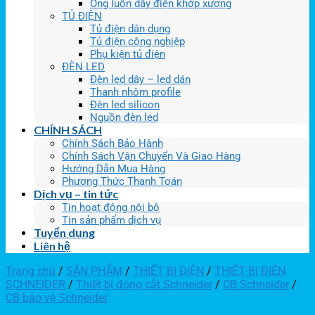
Ống luồn dây điện khớp xương
TỦ ĐIỆN
Tủ điện dân dụng
Tủ điện công nghiệp
Phụ kiện tủ điện
ĐÈN LED
Đèn led dây – led dán
Thanh nhôm profile
Đèn led silicon
Nguồn đèn led
CHÍNH SÁCH
Chính Sách Bảo Hành
Chính Sách Vận Chuyển Và Giao Hàng
Hướng Dẫn Mua Hàng
Phương Thức Thanh Toán
Dịch vụ – tin tức
Tin hoạt động nội bộ
Tin sản phẩm dịch vụ
Tuyển dụng
Liên hệ
Trang chủ
/
SẢN PHẨM
/
THIẾT BỊ ĐIỆN
/
THIẾT BỊ ĐIỆN
SCHNEIDER
/
Thiết bị đóng cắt Schneider
/
CB Schneider
/
CB bảo vệ Schneider