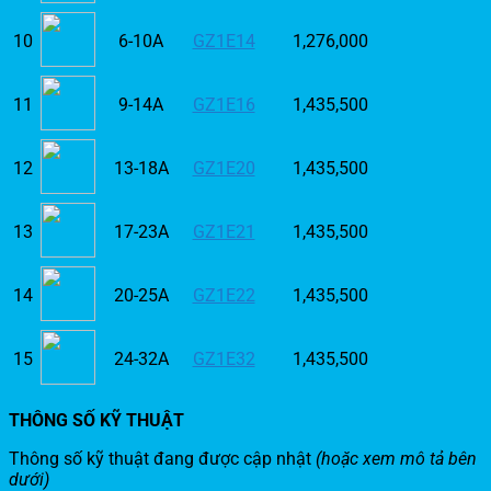
10
6-10A
GZ1E14
1,276,000
11
9-14A
GZ1E16
1,435,500
12
13-18A
GZ1E20
1,435,500
13
17-23A
GZ1E21
1,435,500
14
20-25A
GZ1E22
1,435,500
15
24-32A
GZ1E32
1,435,500
THÔNG SỐ KỸ THUẬT
Thông số kỹ thuật đang được cập nhật
(hoặc xem mô tả bên
dưới)