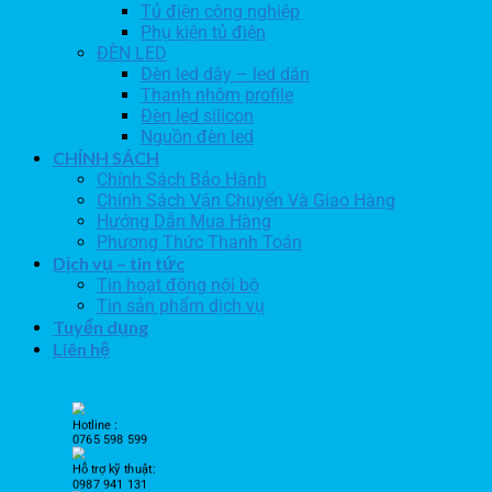
Tủ điện công nghiệp
Phụ kiện tủ điện
ĐÈN LED
Đèn led dây – led dán
Thanh nhôm profile
Đèn led silicon
Nguồn đèn led
CHÍNH SÁCH
Chính Sách Bảo Hành
Chính Sách Vận Chuyển Và Giao Hàng
Hướng Dẫn Mua Hàng
Phương Thức Thanh Toán
Dịch vụ – tin tức
Tin hoạt động nội bộ
Tin sản phẩm dịch vụ
Tuyển dụng
Liên hệ
Hotline :
0765 598 599
Hỗ trợ kỹ thuật:
0987 941 131