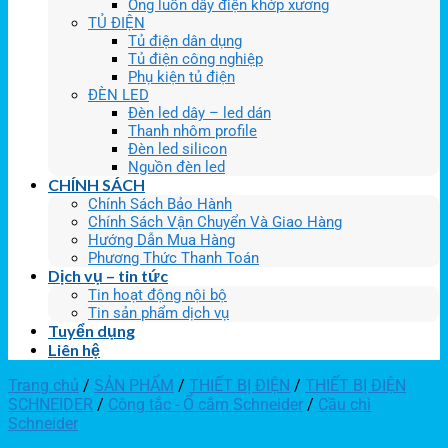
Ống luồn dây điện khớp xương
TỦ ĐIỆN
Tủ điện dân dụng
Tủ điện công nghiệp
Phụ kiện tủ điện
ĐÈN LED
Đèn led dây – led dán
Thanh nhôm profile
Đèn led silicon
Nguồn đèn led
CHÍNH SÁCH
Chính Sách Bảo Hành
Chính Sách Vận Chuyển Và Giao Hàng
Hướng Dẫn Mua Hàng
Phương Thức Thanh Toán
Dịch vụ – tin tức
Tin hoạt động nội bộ
Tin sản phẩm dịch vụ
Tuyển dụng
Liên hệ
Trang chủ
/
SẢN PHẨM
/
THIẾT BỊ ĐIỆN
/
THIẾT BỊ ĐIỆN
SCHNEIDER
/
Công tắc - Ổ cắm Schneider
/
Cầu chì
Schneider