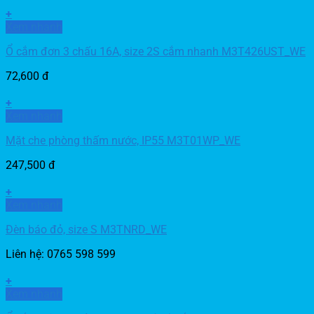
+
Xem nhanh
Ổ cắm đơn 3 chấu 16A, size 2S cắm nhanh M3T426UST_WE
72,600
đ
+
Xem nhanh
Mặt che phòng thấm nước, IP55 M3T01WP_WE
247,500
đ
+
Xem nhanh
Đèn báo đỏ, size S M3TNRD_WE
Liên hệ: 0765 598 599
+
Xem nhanh