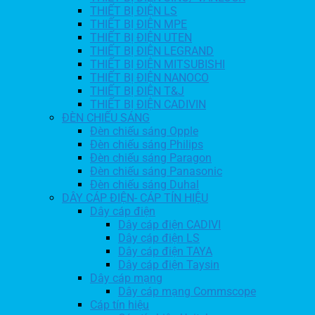
THIẾT BỊ ĐIỆN LS
THIẾT BỊ ĐIỆN MPE
THIẾT BỊ ĐIỆN UTEN
THIẾT BỊ ĐIỆN LEGRAND
THIẾT BỊ ĐIỆN MITSUBISHI
THIẾT BỊ ĐIỆN NANOCO
THIẾT BỊ ĐIỆN T&J
THIẾT BỊ ĐIỆN CADIVIN
ĐÈN CHIẾU SÁNG
Đèn chiếu sáng Opple
Đèn chiếu sáng Philips
Đèn chiếu sáng Paragon
Đèn chiếu sáng Panasonic
Đèn chiếu sáng Duhal
DÂY CÁP ĐIỆN- CÁP TÍN HIỆU
Dây cáp điện
Dây cáp điện CADIVI
Dây cáp điện LS
Dây cáp điện TAYA
Dây cáp điện Taysin
Dây cáp mạng
Dây cáp mạng Commscope
Cáp tín hiệu