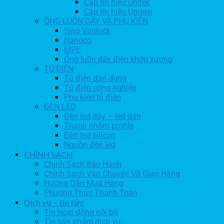
Cáp tín hiệu Unitek
Cáp tín hiệu Ugreen
ỐNG LUỒN DÂY VÀ PHỤ KIỆN
Sino Vanlock
Nanoco
MPE
Ống luồn dây điện khớp xương
TỦ ĐIỆN
Tủ điện dân dụng
Tủ điện công nghiệp
Phụ kiện tủ điện
ĐÈN LED
Đèn led dây – led dán
Thanh nhôm profile
Đèn led silicon
Nguồn đèn led
CHÍNH SÁCH
Chính Sách Bảo Hành
Chính Sách Vận Chuyển Và Giao Hàng
Hướng Dẫn Mua Hàng
Phương Thức Thanh Toán
Dịch vụ – tin tức
Tin hoạt động nội bộ
Tin sản phẩm dịch vụ