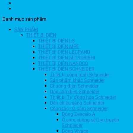
Danh mục sản phẩm
SẢN PHẨM
THIẾT BỊ ĐIỆN
THIẾT BỊ ĐIỆN LS
THIẾT BỊ ĐIỆN MPE
THIẾT BỊ ĐIỆN LEGRAND
THIẾT BỊ ĐIỆN MITSUBISHI
THIẾT BỊ ĐIỆN NANOCO
THIẾT BỊ ĐIỆN SCHNEIDER
Thiết bị công trình Schneider
Sản phẩm khác Schneider
Chuông điện Schneider
Dây cáp điện Schneider
Thiết bị Tự động hóa Schneider
Đèn chiếu sáng Schneider
Công tắc - Ổ cắm Schneider
Dòng Zencelo A
Ổ cắm chống sét lan truyền
Schneider
Dòng Vivace