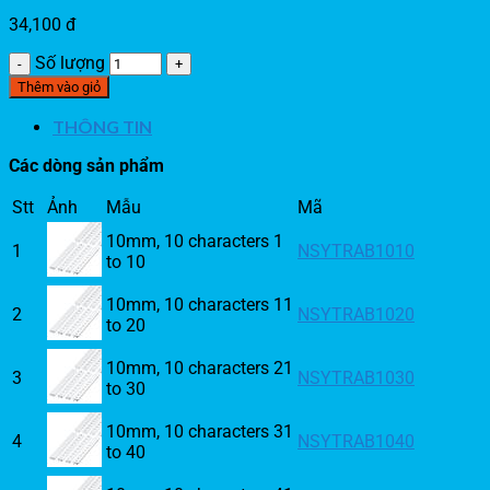
34,100
đ
Số lượng
Thêm vào giỏ
THÔNG TIN
Các dòng sản phẩm
Stt
Ảnh
Mẫu
Mã
10mm, 10 characters 1
1
NSYTRAB1010
to 10
10mm, 10 characters 11
2
NSYTRAB1020
to 20
10mm, 10 characters 21
3
NSYTRAB1030
to 30
10mm, 10 characters 31
4
NSYTRAB1040
to 40