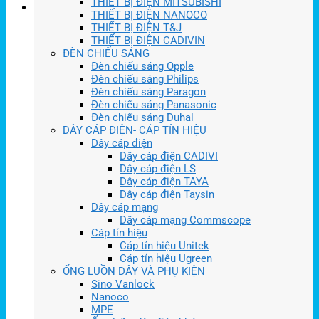
THIẾT BỊ ĐIỆN MITSUBISHI
THIẾT BỊ ĐIỆN NANOCO
THIẾT BỊ ĐIỆN T&J
THIẾT BỊ ĐIỆN CADIVIN
ĐÈN CHIẾU SÁNG
Đèn chiếu sáng Opple
Đèn chiếu sáng Philips
Đèn chiếu sáng Paragon
Đèn chiếu sáng Panasonic
Đèn chiếu sáng Duhal
DÂY CÁP ĐIỆN- CÁP TÍN HIỆU
Dây cáp điện
Dây cáp điện CADIVI
Dây cáp điện LS
Dây cáp điện TAYA
Dây cáp điện Taysin
Dây cáp mạng
Dây cáp mạng Commscope
Cáp tín hiệu
Cáp tín hiệu Unitek
Cáp tín hiệu Ugreen
ỐNG LUỒN DÂY VÀ PHỤ KIỆN
Sino Vanlock
Nanoco
MPE