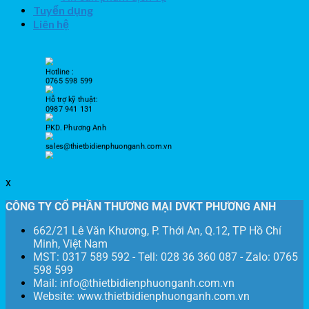
Tuyển dụng
Liên hệ
Hotline :
0765 598 599
Hỗ trợ kỹ thuật:
0987 941 131
PKD. Phương Anh
sales@thietbidienphuonganh.com.vn
x
CÔNG TY CỔ PHẦN THƯƠNG MẠI DVKT PHƯƠNG ANH
662/21 Lê Văn Khương, P. Thới An, Q.12, TP Hồ Chí
Minh, Việt Nam
MST: 0317 589 592 - Tell: 028 36 360 087 - Zalo: 0765
598 599
Mail: info@thietbidienphuonganh.com.vn
Website: www.thietbidienphuonganh.com.vn