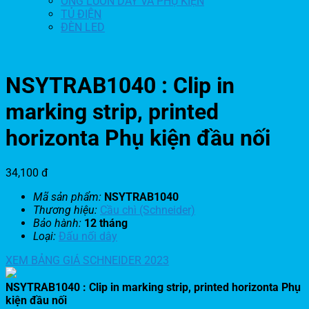
ỐNG LUỒN DÂY VÀ PHỤ KIỆN
TỦ ĐIỆN
ĐÈN LED
NSYTRAB1040 : Clip in
marking strip, printed
horizonta Phụ kiện đầu nối
34,100
đ
Mã sản phẩm:
NSYTRAB1040
Thương hiệu:
Cầu chì (Schneider)
Bảo hành:
12 tháng
Loại:
Đấu nối dây
XEM BẢNG GIÁ SCHNEIDER 2023
NSYTRAB1040 : Clip in marking strip, printed horizonta Phụ
kiện đầu nối