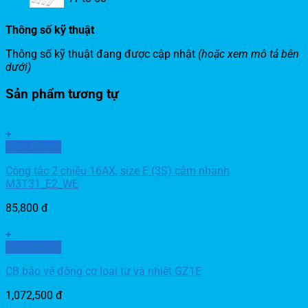
Thông số kỹ thuật
Thông số kỹ thuật đang được cập nhật
(hoặc xem mô tả bên
dưới)
Sản phẩm tương tự
+
Xem nhanh
Công tắc 2 chiều 16AX, size E (3S) cắm nhanh
M3T31_E2_WE
85,800
đ
+
Xem nhanh
CB bảo vệ động cơ loại từ và nhiệt GZ1E
1,072,500
đ