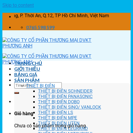
Skip to content
P. Thời An, Q.12, TP Hồ Chí Minh, Việt Nam
0765 598 599
TRANG CHỦ
GIỚI THIỆU
BẢNG GIÁ
SẢN PHẨM
THIẾT BỊ ĐIỆN
THIẾT BỊ ĐIỆN SCHNEIDER
THIẾT BỊ ĐIỆN PANASONIC
THIẾT BỊ ĐIỆN DOBO
THIẾT BỊ ĐIỆN SINO/ VANLOCK
THIẾT BỊ ĐIỆN LS
Giỏ hàng
THIẾT BỊ ĐIỆN MPE
THIẾT BỊ ĐIỆN UTEN
Chưa có sản phẩm trong giỏ hàng.
THIẾT BỊ ĐIỆN LEGRAND