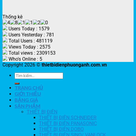
Thống kê
Users Today : 1579
Users Yesterday : 781
Total Users : 481119
Views Today : 2575
Total views : 2309153
Who's Online : 5
Copyright 2026 ©
thietbidienphuonganh.com.vn
TRANG CHỦ
GIỚI THIỆU
BẢNG GIÁ
SẢN PHẨM
THIẾT BỊ ĐIỆN
THIẾT BỊ ĐIỆN SCHNEIDER
THIẾT BỊ ĐIỆN PANASONIC
THIẾT BỊ ĐIỆN DOBO
THIẾT BỊ ĐIỆN SINO/ VANLOCK