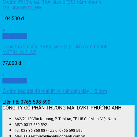
Ổ cắm đôi 3 chấu 16A, size E (3S) cắm nhanh
M3T426UST2_WE
104,500
đ
+
Xem nhanh
Công tắc 2 chiều 16AX, size M (1.5S) cắm nhanh
M3T31_M2_WE
77,000
đ
+
Xem nhanh
Ổ cắm kéo dài 40 mét IP 44 tiết diện dây 1.5 mm
Liên hệ: 0765 598 599
CÔNG TY CỔ PHẦN THƯƠNG MẠI DVKT PHƯƠNG ANH
662/21 Lê Văn Khương, P. Thới An, TP Hồ Chí Minh, Việt Nam
MST: 0317 589 592
Tel: 028 36 360 087 - Zalo: 0765 598 599
Mail: sales@thietbidienphuonganh.com.vn