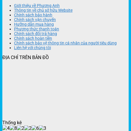
Giới thiệu về Phương Anh
Thông tin về chủ sở hữu Website
Chính sách bảo hành
Chính sách vận chuyển
Hưỡng dẫn mua hàng
Phương thức thanh toán
Chính sách đổi trả hàng
Chính sách hoàn tiền
Chính sách bảo vệ thông tin cá nhân của người tiêu dùng
Liên hệ với chúng tôi
ĐỊA CHỈ TRÊN BẢN ĐỒ
Thống kê