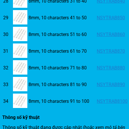
28
8mm, 10 characters 31 to 40
NSYTRAB840
29
8mm, 10 characters 41 to 50
NSYTRAB850
30
8mm, 10 characters 51 to 60
NSYTRAB860
31
8mm, 10 characters 61 to 70
NSYTRAB870
32
8mm, 10 characters 71 to 80
NSYTRAB880
33
8mm, 10 characters 81 to 90
NSYTRAB890
34
8mm, 10 characters 91 to 100
NSYTRAB8100
Thông số kỹ thuật
Thông số kỹ thuật đang được cập nhật
(hoặc xem mô tả bên