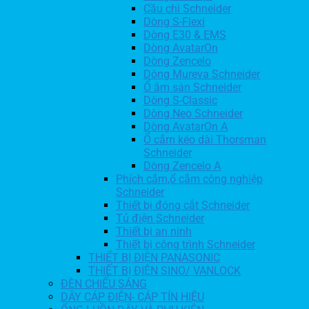
Cầu chì Schneider
Dòng S-Flexi
Dòng E30 & EMS
Dòng AvatarOn
Dòng Zencelo
Dòng Mureva Schneider
Ổ âm sàn Schneider
Dòng S-Classic
Dòng Neo Schneider
Dòng AvatarOn A
Ổ cắm kéo dài Thorsman
Schneider
Dòng Zencelo A
Phích cắm,ổ cắm công nghiệp
Schneider
Thiết bị đóng cắt Schneider
Tủ điện Schneider
Thiết bị an ninh
Thiết bị công trình Schneider
THIẾT BỊ ĐIỆN PANASONIC
THIẾT BỊ ĐIỆN SINO/ VANLOCK
ĐÈN CHIẾU SÁNG
DÂY CÁP ĐIỆN- CÁP TÍN HIỆU