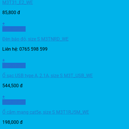
M3T31_E2_WE
85,800
đ
+
Xem nhanh
Đèn báo đỏ, size S M3TNRD_WE
Liên hệ: 0765 598 599
+
Xem nhanh
Ổ sạc USB type A, 2.1A, size S M3T_USB_WE
544,500
đ
+
Xem nhanh
Ổ cắm mạng cat5e, size S M3T1RJ5M_WE
198,000
đ