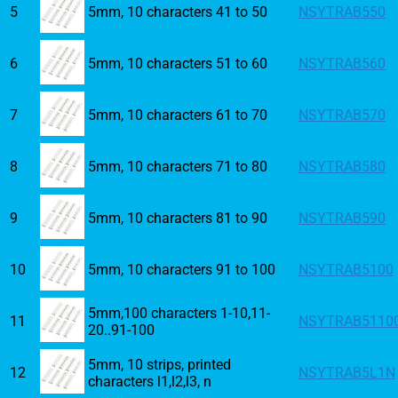
5
5mm, 10 characters 41 to 50
NSYTRAB550
6
5mm, 10 characters 51 to 60
NSYTRAB560
7
5mm, 10 characters 61 to 70
NSYTRAB570
8
5mm, 10 characters 71 to 80
NSYTRAB580
9
5mm, 10 characters 81 to 90
NSYTRAB590
10
5mm, 10 characters 91 to 100
NSYTRAB5100
5mm,100 characters 1-10,11-
11
NSYTRAB5110
20..91-100
5mm, 10 strips, printed
12
NSYTRAB5L1N
characters l1,l2,l3, n