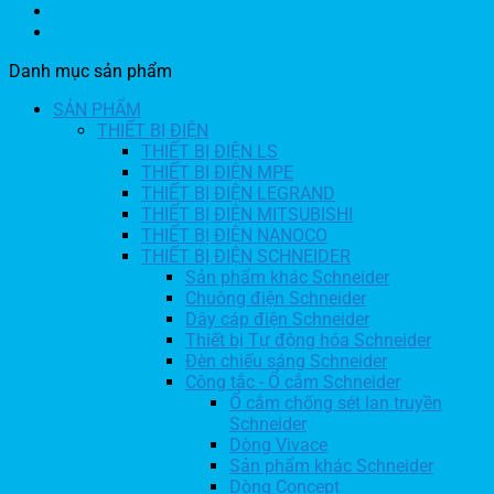
Danh mục sản phẩm
SẢN PHẨM
THIẾT BỊ ĐIỆN
THIẾT BỊ ĐIỆN LS
THIẾT BỊ ĐIỆN MPE
THIẾT BỊ ĐIỆN LEGRAND
THIẾT BỊ ĐIỆN MITSUBISHI
THIẾT BỊ ĐIỆN NANOCO
THIẾT BỊ ĐIỆN SCHNEIDER
Sản phẩm khác Schneider
Chuông điện Schneider
Dây cáp điện Schneider
Thiết bị Tự động hóa Schneider
Đèn chiếu sáng Schneider
Công tắc - Ổ cắm Schneider
Ổ cắm chống sét lan truyền
Schneider
Dòng Vivace
Sản phẩm khác Schneider
Dòng Concept