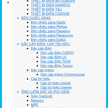
THIẾT BỊ ĐIỆN MITSUBISHI
THIẾT BỊ ĐIỆN NANOCO
THIẾT BỊ ĐIỆN T&J
THIẾT BỊ ĐIỆN CADIVIN
ĐÈN CHIẾU SÁNG
Đèn chiếu sáng Opple
Đèn chiếu sáng Philips
Đèn chiếu sáng Paragon
Đèn chiếu sáng Panasonic
Đèn chiếu sáng Duhal
DÂY CÁP ĐIỆN- CÁP TÍN HIỆU
Dây cáp điện
Dây cáp điện CADIVI
Dây cáp điện LS
Dây cáp điện TAYA
Dây cáp điện Taysin
Dây cáp mạng
Dây cáp mạng Commscope
Cáp tín hiệu
Cáp tín hiệu Unitek
Cáp tín hiệu Ugreen
ỐNG LUỒN DÂY VÀ PHỤ KIỆN
Sino Vanlock
Nanoco
MPE