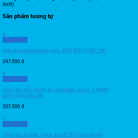
dưới)
Sản phẩm tương tự
+
Xem nhanh
Mặt che phòng thấm nước, IP55 M3T01WP_WE
247,500
đ
+
Xem nhanh
Công tắc điều chỉnh độ sáng đèn, size S, 1-400W
M3T1V400DM_WE
357,500
đ
+
Xem nhanh
Công tắc 2 chiều 16AX, size E (3S) cắm nhanh