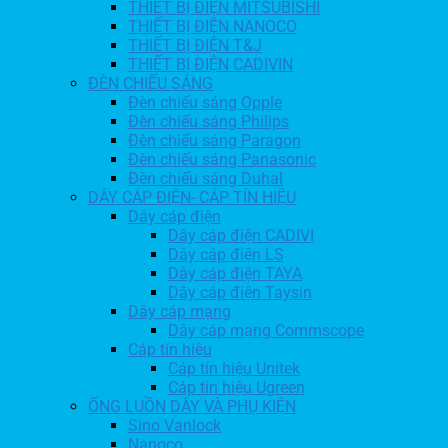
THIẾT BỊ ĐIỆN MITSUBISHI
THIẾT BỊ ĐIỆN NANOCO
THIẾT BỊ ĐIỆN T&J
THIẾT BỊ ĐIỆN CADIVIN
ĐÈN CHIẾU SÁNG
Đèn chiếu sáng Opple
Đèn chiếu sáng Philips
Đèn chiếu sáng Paragon
Đèn chiếu sáng Panasonic
Đèn chiếu sáng Duhal
DÂY CÁP ĐIỆN- CÁP TÍN HIỆU
Dây cáp điện
Dây cáp điện CADIVI
Dây cáp điện LS
Dây cáp điện TAYA
Dây cáp điện Taysin
Dây cáp mạng
Dây cáp mạng Commscope
Cáp tín hiệu
Cáp tín hiệu Unitek
Cáp tín hiệu Ugreen
ỐNG LUỒN DÂY VÀ PHỤ KIỆN
Sino Vanlock
Nanoco