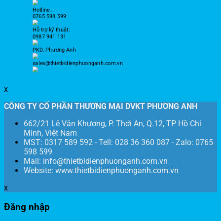
Hotline :
0765 598 599
Hỗ trợ kỹ thuật:
0987 941 131
PKD. Phương Anh
sales@thietbidienphuonganh.com.vn
x
CÔNG TY CỔ PHẦN THƯƠNG MẠI DVKT PHƯƠNG ANH
662/21 Lê Văn Khương, P. Thới An, Q.12, TP Hồ Chí
Minh, Việt Nam
MST: 0317 589 592 - Tell: 028 36 360 087 - Zalo: 0765
598 599
Mail: info@thietbidienphuonganh.com.vn
Website: www.thietbidienphuonganh.com.vn
x
Đăng nhập