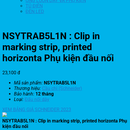
ỐNG LUỒN DÂY VÀ PHỤ KIỆN
TỦ ĐIỆN
ĐÈN LED
NSYTRAB5L1N : Clip in
marking strip, printed
horizonta Phụ kiện đầu nối
23,100
đ
Mã sản phẩm:
NSYTRAB5L1N
Thương hiệu:
Cầu chì (Schneider)
Bảo hành:
12 tháng
Loại:
Đấu nối dây
XEM BẢNG GIÁ SCHNEIDER 2023
NSYTRAB5L1N : Clip in marking strip, printed horizonta Phụ
kiện đầu nối