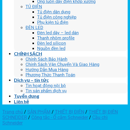
Ống luồn dây điện khớp xương
TỦ ĐIỆN
Tủ điện dân dụng
Tủ điện công nghiệp
Phụ kiện tủ điện
ĐÈN LED
Đèn led dây – led dán
Thanh nhôm profile
Đèn led silicon
Nguồn đèn led
CHÍNH SÁCH
Chính Sách Bảo Hành
Chính Sách Vận Chuyển Và Giao Hàng
Hướng Dẫn Mua Hàng
Phương Thức Thanh Toán
Dịch vụ – tin tức
Tin hoạt động nội bộ
Tin sản phẩm dịch vụ
Tuyển dụng
Liên hệ
Trang chủ
/
SẢN PHẨM
/
THIẾT BỊ ĐIỆN
/
THIẾT BỊ ĐIỆN
SCHNEIDER
/
Công tắc - Ổ cắm Schneider
/
Cầu chì
Schneider