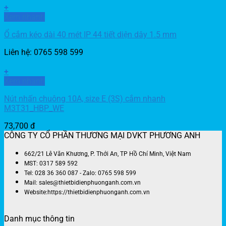
+
Xem nhanh
Ổ cắm kéo dài 40 mét IP 44 tiết diện dây 1.5 mm
Liên hệ: 0765 598 599
+
Xem nhanh
Nút nhấn chuông 10A, size E (3S) cắm nhanh
M3T31_HBP_WE
73,700
đ
CÔNG TY CỔ PHẦN THƯƠNG MẠI DVKT PHƯƠNG ANH
662/21 Lê Văn Khương, P. Thới An, TP Hồ Chí Minh, Việt Nam
MST: 0317 589 592
Tel: 028 36 360 087 - Zalo: 0765 598 599
Mail: sales@thietbidienphuonganh.com.vn
Website:https://thietbidienphuonganh.com.vn
Danh mục thông tin