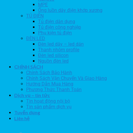
MPE
Ống luồn dây điện khớp xương
TỦ ĐIỆN
Tủ điện dân dụng
Tủ điện công nghiệp
Phụ kiện tủ điện
ĐÈN LED
Đèn led dây – led dán
Thanh nhôm profile
Đèn led silicon
Nguồn đèn led
CHÍNH SÁCH
Chính Sách Bảo Hành
Chính Sách Vận Chuyển Và Giao Hàng
Hướng Dẫn Mua Hàng
Phương Thức Thanh Toán
Dịch vụ – tin tức
Tin hoạt động nội bộ
Tin sản phẩm dịch vụ
Tuyển dụng
Liên hệ