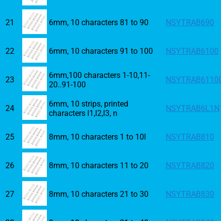
21
6mm, 10 characters 81 to 90
NSYTRAB690
22
6mm, 10 characters 91 to 100
NSYTRAB6100
6mm,100 characters 1-10,11-
23
NSYTRAB6110
20..91-100
6mm, 10 strips, printed
24
NSYTRAB6L1N
characters l1,l2,l3, n
25
8mm, 10 characters 1 to 10l
NSYTRAB810
26
8mm, 10 characters 11 to 20
NSYTRAB820
27
8mm, 10 characters 21 to 30
NSYTRAB830