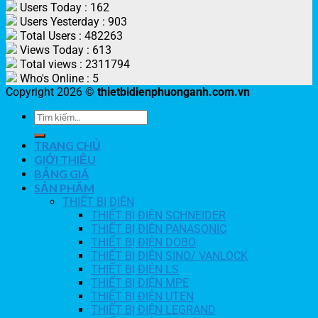
Users Today : 162
Users Yesterday : 903
Total Users : 482263
Views Today : 613
Total views : 2311794
Who's Online : 5
Copyright 2026 ©
thietbidienphuonganh.com.vn
TRANG CHỦ
GIỚI THIỆU
BẢNG GIÁ
SẢN PHẨM
THIẾT BỊ ĐIỆN
THIẾT BỊ ĐIỆN SCHNEIDER
THIẾT BỊ ĐIỆN PANASONIC
THIẾT BỊ ĐIỆN DOBO
THIẾT BỊ ĐIỆN SINO/ VANLOCK
THIẾT BỊ ĐIỆN LS
THIẾT BỊ ĐIỆN MPE
THIẾT BỊ ĐIỆN UTEN
THIẾT BỊ ĐIỆN LEGRAND