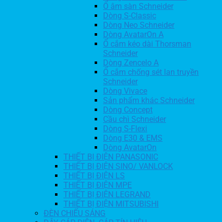
Ổ âm sàn Schneider
Dòng S-Classic
Dòng Neo Schneider
Dòng AvatarOn A
Ổ cắm kéo dài Thorsman
Schneider
Dòng Zencelo A
Ổ cắm chống sét lan truyền
Schneider
Dòng Vivace
Sản phẩm khác Schneider
Dòng Concept
Cầu chì Schneider
Dòng S-Flexi
Dòng E30 & EMS
Dòng AvatarOn
THIẾT BỊ ĐIỆN PANASONIC
THIẾT BỊ ĐIỆN SINO/ VANLOCK
THIẾT BỊ ĐIỆN LS
THIẾT BỊ ĐIỆN MPE
THIẾT BỊ ĐIỆN LEGRAND
THIẾT BỊ ĐIỆN MITSUBISHI
ĐÈN CHIẾU SÁNG