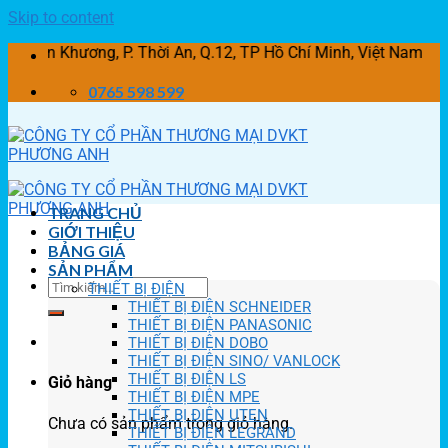
Skip to content
ương, P. Thời An, Q.12, TP Hồ Chí Minh, Việt Nam
0765 598 599
TRANG CHỦ
GIỚI THIỆU
BẢNG GIÁ
SẢN PHẨM
THIẾT BỊ ĐIỆN
THIẾT BỊ ĐIỆN SCHNEIDER
THIẾT BỊ ĐIỆN PANASONIC
THIẾT BỊ ĐIỆN DOBO
THIẾT BỊ ĐIỆN SINO/ VANLOCK
THIẾT BỊ ĐIỆN LS
Giỏ hàng
THIẾT BỊ ĐIỆN MPE
THIẾT BỊ ĐIỆN UTEN
Chưa có sản phẩm trong giỏ hàng.
THIẾT BỊ ĐIỆN LEGRAND