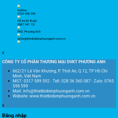
Hotline :
0765 598 599
Hỗ trợ kỹ thuật:
0987 941 131
PKD. Phương Anh
sales@thietbidienphuonganh.com.vn
x
CÔNG TY CỔ PHẦN THƯƠNG MẠI DVKT PHƯƠNG ANH
662/21 Lê Văn Khương, P. Thới An, Q.12, TP Hồ Chí
Minh, Việt Nam
MST: 0317 589 592 - Tell: 028 36 360 087 - Zalo: 0765
598 599
Mail: info@thietbidienphuonganh.com.vn
Website: www.thietbidienphuonganh.com.vn
x
Đăng nhập