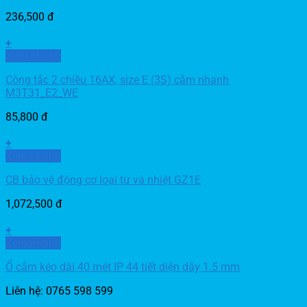
236,500
đ
+
Xem nhanh
Công tắc 2 chiều 16AX, size E (3S) cắm nhanh
M3T31_E2_WE
85,800
đ
+
Xem nhanh
CB bảo vệ động cơ loại từ và nhiệt GZ1E
1,072,500
đ
+
Xem nhanh
Ổ cắm kéo dài 40 mét IP 44 tiết diện dây 1.5 mm
Liên hệ: 0765 598 599