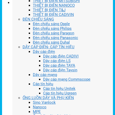
THIẾT BỊ ĐIỆN MITSUBISHI
THIẾT BỊ ĐIỆN NANOCO
THIẾT BỊ ĐIỆN T&J
THIẾT BỊ ĐIỆN CADIVIN
ĐÈN CHIẾU SÁNG
Đèn chiếu sáng Opple
Đèn chiếu sáng Philips
Đèn chiếu sáng Paragon
Đèn chiếu sáng Panasonic
Đèn chiếu sáng Duhal
DÂY CÁP ĐIỆN- CÁP TÍN HIỆU
Dây cáp điện
Dây cáp điện CADIVI
Dây cáp điện LS
Dây cáp điện TAYA
Dây cáp điện Taysin
Dây cáp mạng
Dây cáp mạng Commscope
Cáp tín hiệu
Cáp tín hiệu Unitek
Cáp tín hiệu Ugreen
ỐNG LUỒN DÂY VÀ PHỤ KIỆN
Sino Vanlock
Nanoco
MPE