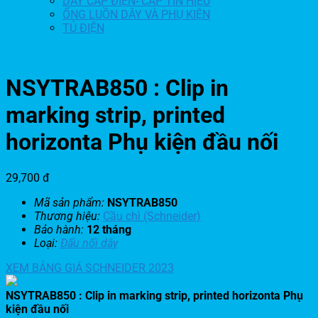
DÂY CÁP ĐIỆN- CÁP TÍN HIỆU
ỐNG LUỒN DÂY VÀ PHỤ KIỆN
TỦ ĐIỆN
NSYTRAB850 : Clip in
marking strip, printed
horizonta Phụ kiện đầu nối
29,700
đ
Mã sản phẩm:
NSYTRAB850
Thương hiệu:
Cầu chì (Schneider)
Bảo hành:
12 tháng
Loại:
Đấu nối dây
XEM BẢNG GIÁ SCHNEIDER 2023
NSYTRAB850 : Clip in marking strip, printed horizonta Phụ
kiện đầu nối