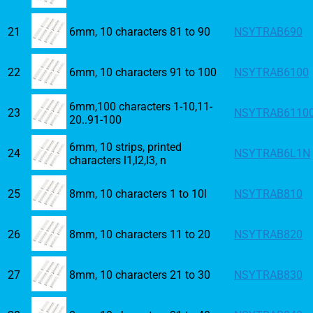
21
6mm, 10 characters 81 to 90
NSYTRAB690
22
6mm, 10 characters 91 to 100
NSYTRAB6100
6mm,100 characters 1-10,11-
23
NSYTRAB6110
20..91-100
6mm, 10 strips, printed
24
NSYTRAB6L1N
characters l1,l2,l3, n
25
8mm, 10 characters 1 to 10l
NSYTRAB810
26
8mm, 10 characters 11 to 20
NSYTRAB820
27
8mm, 10 characters 21 to 30
NSYTRAB830