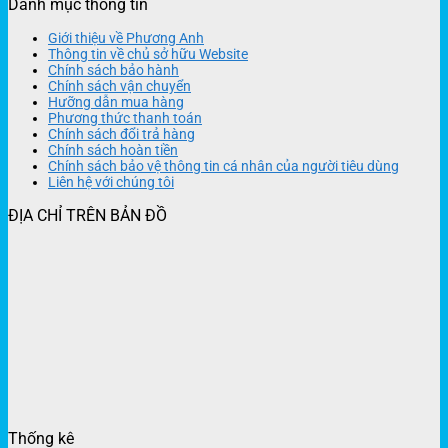
Danh mục thông tin
Giới thiệu về Phương Anh
Thông tin về chủ sở hữu Website
Chính sách bảo hành
Chính sách vận chuyển
Hưỡng dẫn mua hàng
Phương thức thanh toán
Chính sách đổi trả hàng
Chính sách hoàn tiền
Chính sách bảo vệ thông tin cá nhân của người tiêu dùng
Liên hệ với chúng tôi
ĐỊA CHỈ TRÊN BẢN ĐỒ
Thống kê