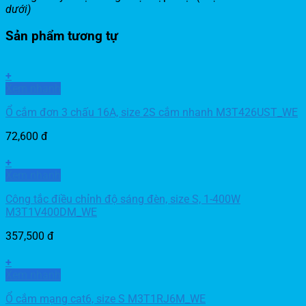
dưới)
Sản phẩm tương tự
+
Xem nhanh
Ổ cắm đơn 3 chấu 16A, size 2S cắm nhanh M3T426UST_WE
72,600
đ
+
Xem nhanh
Công tắc điều chỉnh độ sáng đèn, size S, 1-400W
M3T1V400DM_WE
357,500
đ
+
Xem nhanh
Ổ cắm mạng cat6, size S M3T1RJ6M_WE