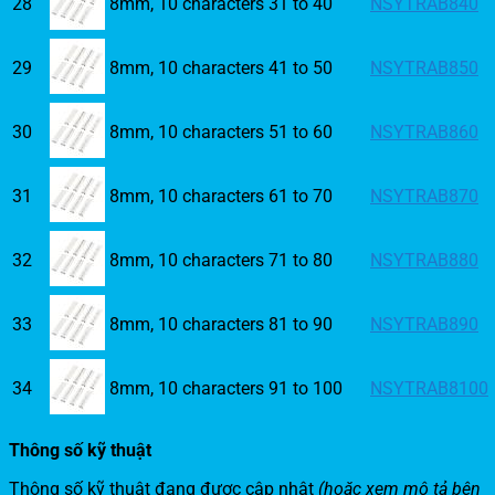
28
8mm, 10 characters 31 to 40
NSYTRAB840
29
8mm, 10 characters 41 to 50
NSYTRAB850
30
8mm, 10 characters 51 to 60
NSYTRAB860
31
8mm, 10 characters 61 to 70
NSYTRAB870
32
8mm, 10 characters 71 to 80
NSYTRAB880
33
8mm, 10 characters 81 to 90
NSYTRAB890
34
8mm, 10 characters 91 to 100
NSYTRAB8100
Thông số kỹ thuật
Thông số kỹ thuật đang được cập nhật
(hoặc xem mô tả bên