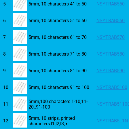
5
5mm, 10 characters 41 to 50
NSYTRAB550
6
5mm, 10 characters 51 to 60
NSYTRAB560
7
5mm, 10 characters 61 to 70
NSYTRAB570
8
5mm, 10 characters 71 to 80
NSYTRAB580
9
5mm, 10 characters 81 to 90
NSYTRAB590
10
5mm, 10 characters 91 to 100
NSYTRAB5100
5mm,100 characters 1-10,11-
11
NSYTRAB5110
20..91-100
5mm, 10 strips, printed
12
NSYTRAB5L1N
characters l1,l2,l3, n