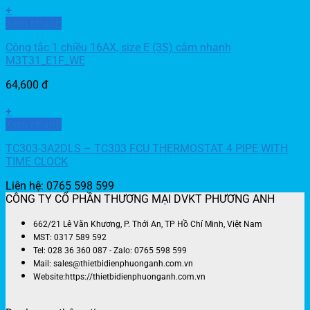
+
Xem nhanh
Công tắc 1 chiều 16AX, size E (3S) cắm nhanh
M3T31_E1F_WE
64,600
đ
+
Xem nhanh
TC303-3A2DLS – TC303 FCU THERMOSTAT 4 PIPE WITH
TIME CLOCK
Liên hệ: 0765 598 599
CÔNG TY CỔ PHẦN THƯƠNG MẠI DVKT PHƯƠNG ANH
662/21 Lê Văn Khương, P. Thới An, TP Hồ Chí Minh, Việt Nam
MST: 0317 589 592
Tel: 028 36 360 087 - Zalo: 0765 598 599
Mail: sales@thietbidienphuonganh.com.vn
Website:https://thietbidienphuonganh.com.vn