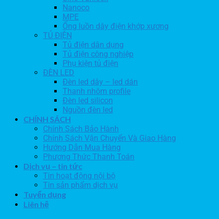
Nanoco
MPE
Ống luồn dây điện khớp xương
TỦ ĐIỆN
Tủ điện dân dụng
Tủ điện công nghiệp
Phụ kiện tủ điện
ĐÈN LED
Đèn led dây – led dán
Thanh nhôm profile
Đèn led silicon
Nguồn đèn led
CHÍNH SÁCH
Chính Sách Bảo Hành
Chính Sách Vận Chuyển Và Giao Hàng
Hướng Dẫn Mua Hàng
Phương Thức Thanh Toán
Dịch vụ – tin tức
Tin hoạt động nội bộ
Tin sản phẩm dịch vụ
Tuyển dụng
Liên hệ