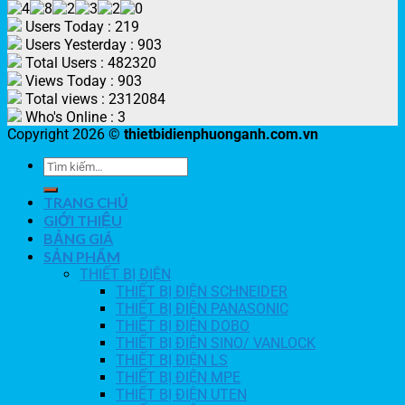
Users Today : 219
Users Yesterday : 903
Total Users : 482320
Views Today : 903
Total views : 2312084
Who's Online : 3
Copyright 2026 ©
thietbidienphuonganh.com.vn
TRANG CHỦ
GIỚI THIỆU
BẢNG GIÁ
SẢN PHẨM
THIẾT BỊ ĐIỆN
THIẾT BỊ ĐIỆN SCHNEIDER
THIẾT BỊ ĐIỆN PANASONIC
THIẾT BỊ ĐIỆN DOBO
THIẾT BỊ ĐIỆN SINO/ VANLOCK
THIẾT BỊ ĐIỆN LS
THIẾT BỊ ĐIỆN MPE
THIẾT BỊ ĐIỆN UTEN