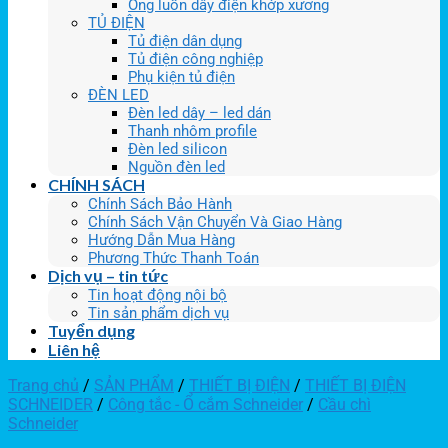
Ống luồn dây điện khớp xương
TỦ ĐIỆN
Tủ điện dân dụng
Tủ điện công nghiệp
Phụ kiện tủ điện
ĐÈN LED
Đèn led dây – led dán
Thanh nhôm profile
Đèn led silicon
Nguồn đèn led
CHÍNH SÁCH
Chính Sách Bảo Hành
Chính Sách Vận Chuyển Và Giao Hàng
Hướng Dẫn Mua Hàng
Phương Thức Thanh Toán
Dịch vụ – tin tức
Tin hoạt động nội bộ
Tin sản phẩm dịch vụ
Tuyển dụng
Liên hệ
Trang chủ
/
SẢN PHẨM
/
THIẾT BỊ ĐIỆN
/
THIẾT BỊ ĐIỆN
SCHNEIDER
/
Công tắc - Ổ cắm Schneider
/
Cầu chì
Schneider