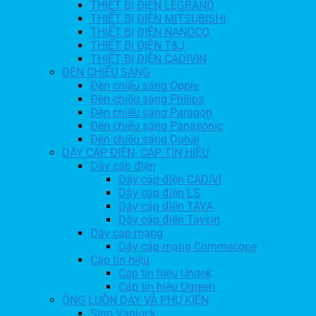
THIẾT BỊ ĐIỆN LEGRAND
THIẾT BỊ ĐIỆN MITSUBISHI
THIẾT BỊ ĐIỆN NANOCO
THIẾT BỊ ĐIỆN T&J
THIẾT BỊ ĐIỆN CADIVIN
ĐÈN CHIẾU SÁNG
Đèn chiếu sáng Opple
Đèn chiếu sáng Philips
Đèn chiếu sáng Paragon
Đèn chiếu sáng Panasonic
Đèn chiếu sáng Duhal
DÂY CÁP ĐIỆN- CÁP TÍN HIỆU
Dây cáp điện
Dây cáp điện CADIVI
Dây cáp điện LS
Dây cáp điện TAYA
Dây cáp điện Taysin
Dây cáp mạng
Dây cáp mạng Commscope
Cáp tín hiệu
Cáp tín hiệu Unitek
Cáp tín hiệu Ugreen
ỐNG LUỒN DÂY VÀ PHỤ KIỆN
Sino Vanlock