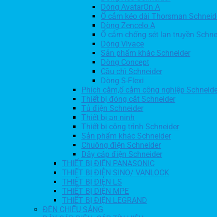
Dòng AvatarOn A
Ổ cắm kéo dài Thorsman Schneid
Dòng Zencelo A
Ổ cắm chống sét lan truyền Schne
Dòng Vivace
Sản phẩm khác Schneider
Dòng Concept
Cầu chì Schneider
Dòng S-Flexi
Phích cắm,ổ cắm công nghiệp Schneide
Thiết bị đóng cắt Schneider
Tủ điện Schneider
Thiết bị an ninh
Thiết bị công trình Schneider
Sản phẩm khác Schneider
Chuông điện Schneider
Dây cáp điện Schneider
THIẾT BỊ ĐIỆN PANASONIC
THIẾT BỊ ĐIỆN SINO/ VANLOCK
THIẾT BỊ ĐIỆN LS
THIẾT BỊ ĐIỆN MPE
THIẾT BỊ ĐIỆN LEGRAND
ĐÈN CHIẾU SÁNG