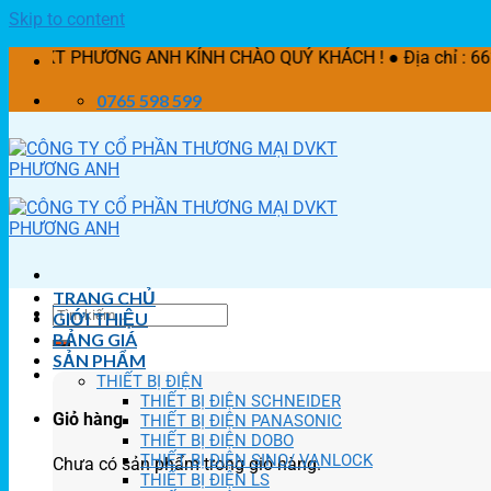
Skip to content
ƠNG ANH KÍNH CHÀO QUÝ KHÁCH ! ● Địa chỉ : 662/21 Lê Văn 
0765 598 599
TRANG CHỦ
GIỚI THIỆU
BẢNG GIÁ
SẢN PHẨM
THIẾT BỊ ĐIỆN
THIẾT BỊ ĐIỆN SCHNEIDER
Giỏ hàng
THIẾT BỊ ĐIỆN PANASONIC
THIẾT BỊ ĐIỆN DOBO
THIẾT BỊ ĐIỆN SINO/ VANLOCK
Chưa có sản phẩm trong giỏ hàng.
THIẾT BỊ ĐIỆN LS