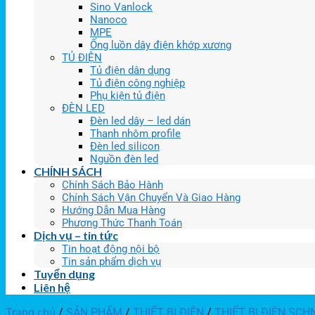
Sino Vanlock
Nanoco
MPE
Ống luồn dây điện khớp xương
TỦ ĐIỆN
Tủ điện dân dụng
Tủ điện công nghiệp
Phụ kiện tủ điện
ĐÈN LED
Đèn led dây – led dán
Thanh nhôm profile
Đèn led silicon
Nguồn đèn led
CHÍNH SÁCH
Chính Sách Bảo Hành
Chính Sách Vận Chuyển Và Giao Hàng
Hướng Dẫn Mua Hàng
Phương Thức Thanh Toán
Dịch vụ – tin tức
Tin hoạt động nội bộ
Tin sản phẩm dịch vụ
Tuyển dụng
Liên hệ
Trang chủ
/
SẢN PHẨM
/
THIẾT BỊ ĐIỆN
/
THIẾT BỊ ĐIỆN SCH