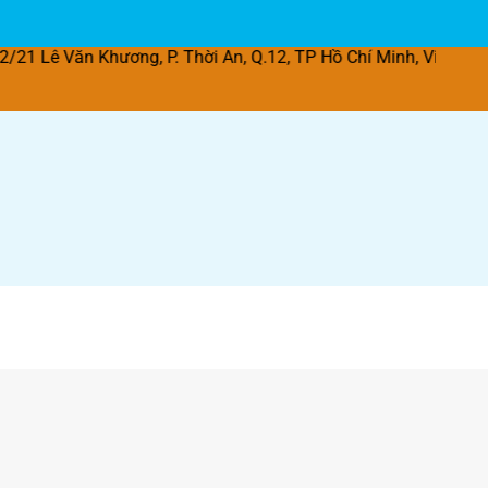
Khương, P. Thời An, Q.12, TP Hồ Chí Minh, Việt Nam