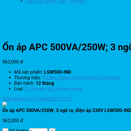
DÂY CÁP ĐIỆN- CÁP TÍN HIỆU
Ổn áp APC 500VA/250W; 3 ngõ
562,000
đ
Mã sản phẩm:
LSW500-IND
Thương hiệu:
Ổ cắm chống sét lan truyền Schneider
Bảo hành:
12 tháng
Loại:
Ổ cắm kèo dài chuyên dụng
XEM BẢNG GIÁ SCHNEIDER 2023
Ổn áp APC 500VA/250W; 3 ngõ ra; điện áp 230V LSW500-IN
562,000
đ
Số lượng