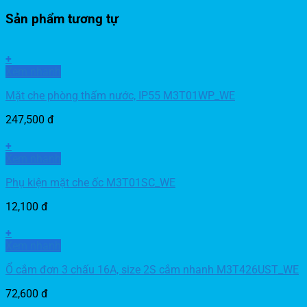
Sản phẩm tương tự
+
Xem nhanh
Mặt che phòng thấm nước, IP55 M3T01WP_WE
247,500
đ
+
Xem nhanh
Phụ kiện mặt che ốc M3T01SC_WE
12,100
đ
+
Xem nhanh
Ổ cắm đơn 3 chấu 16A, size 2S cắm nhanh M3T426UST_WE
72,600
đ