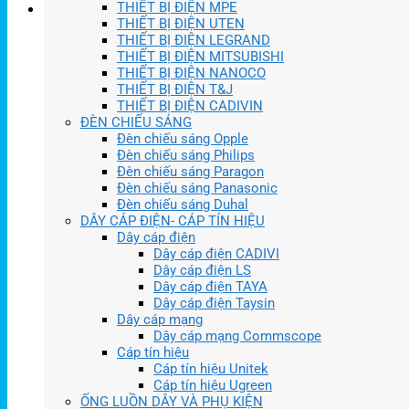
THIẾT BỊ ĐIỆN MPE
THIẾT BỊ ĐIỆN UTEN
THIẾT BỊ ĐIỆN LEGRAND
THIẾT BỊ ĐIỆN MITSUBISHI
THIẾT BỊ ĐIỆN NANOCO
THIẾT BỊ ĐIỆN T&J
THIẾT BỊ ĐIỆN CADIVIN
ĐÈN CHIẾU SÁNG
Đèn chiếu sáng Opple
Đèn chiếu sáng Philips
Đèn chiếu sáng Paragon
Đèn chiếu sáng Panasonic
Đèn chiếu sáng Duhal
DÂY CÁP ĐIỆN- CÁP TÍN HIỆU
Dây cáp điện
Dây cáp điện CADIVI
Dây cáp điện LS
Dây cáp điện TAYA
Dây cáp điện Taysin
Dây cáp mạng
Dây cáp mạng Commscope
Cáp tín hiệu
Cáp tín hiệu Unitek
Cáp tín hiệu Ugreen
ỐNG LUỒN DÂY VÀ PHỤ KIỆN