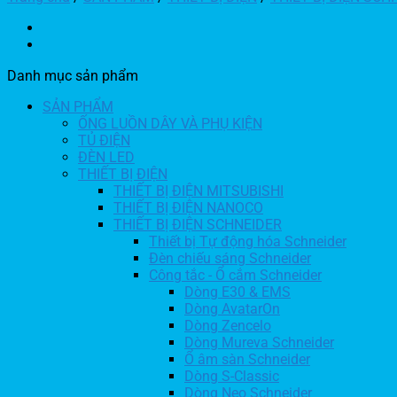
Danh mục sản phẩm
SẢN PHẨM
ỐNG LUỒN DÂY VÀ PHỤ KIỆN
TỦ ĐIỆN
ĐÈN LED
THIẾT BỊ ĐIỆN
THIẾT BỊ ĐIỆN MITSUBISHI
THIẾT BỊ ĐIỆN NANOCO
THIẾT BỊ ĐIỆN SCHNEIDER
Thiết bị Tự động hóa Schneider
Đèn chiếu sáng Schneider
Công tắc - Ổ cắm Schneider
Dòng E30 & EMS
Dòng AvatarOn
Dòng Zencelo
Dòng Mureva Schneider
Ổ âm sàn Schneider
Dòng S-Classic
Dòng Neo Schneider