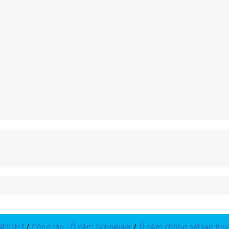
NEIDER
/
Công tắc - Ổ cắm Schneider
/
Ổ cắm chống sét lan tru